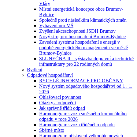
Vláry
Místní energetická koncepce obce Brumov-
Bylnice
Společně proti následkům klimatických změn
Vybavení pro MŠ
Zvýšení akceschopnosti JSDH Brumov
Nový stroj pro hospodaření Brumov-Bylnice
Zavedení systému hospodaření s energií v
podobě energetického managementu ve městě
Brumov-Bylnice
SLUNEČNÁ II – výstavba dopravní a technické
infrastruktury pro 22 rodinných domů
Bydlení
Odpadové hospodářství
RYCHLÉ INFORMACE PRO OBČANY
Nový systém odpadového hospodářství od 1 . 1.
2026
Ohlašovací povinnost
Otázky a odpovědi
Jak správně třídít odpad
Harmonogram svozu směsného komunálního
odpadu v roce 2026
Harmonogram svozu tříděného odpadu
Sběrné místo
Harmonogram přistavení velkoobjemových