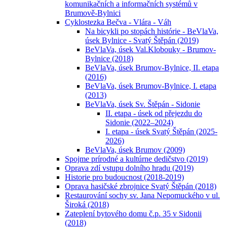
komunikačních a informačních systémů v
Brumově-Bylnici
Cyklostezka Bečva - Vlára - Váh
Na bicykli po stopách histórie - BeVlaVa,
úsek Bylnice - Svatý Štěpán (2019)
BeVlaVa, úsek Val.Klobouky - Brumov-
Bylnice (2018)
BeVlaVa, úsek Brumov-Bylnice, II. etapa
(2016)
BeVlaVa, úsek Brumov-Bylnice, I. etapa
(2013)
BeVlaVa, úsek Sv. Štěpán - Sidonie
II. etapa - úsek od přejezdu do
Sidonie (2022–2024)
I. etapa - úsek Svatý Štěpán (2025-
2026)
BeVlaVa, úsek Brumov (2009)
Spojme prírodné a kultúrne dedičstvo (2019)
Oprava zdí vstupu dolního hradu (2019)
Historie pro budoucnost (2018-2019)
Oprava hasičské zbrojnice Svatý Štěpán (2018)
Restaurování sochy sv. Jana Nepomuckého v ul.
Široká (2018)
Zateplení bytového domu č.p. 35 v Sidonii
(2018)