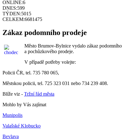
ONLINE:
6
DNES:
599
TÝDEN:
5015
CELKEM:
6681475
Zákaz podomního prodeje
Město Brumov-Bylnice vydalo zákaz podomního
a pochůzkového prodeje.
V případě potřeby volejte:
Policii ČR, tel. 735 780 065,
Městskou policii, tel. 725 323 031 nebo 734 239 408.
Blíže viz -
Tržní řád města
Mohlo by Vás zajímat
Munipolis
Valašské Klobucko
Bevlava