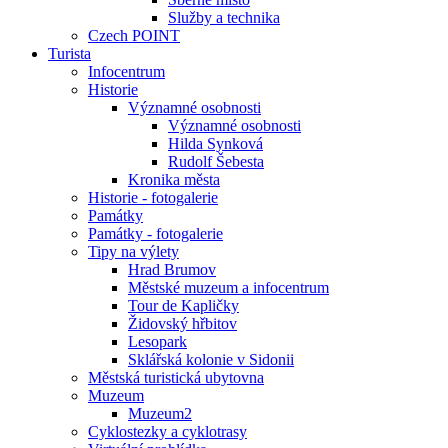
Služby a technika
Czech POINT
Turista
Infocentrum
Historie
Významné osobnosti
Významné osobnosti
Hilda Synková
Rudolf Šebesta
Kronika města
Historie - fotogalerie
Památky
Památky - fotogalerie
Tipy na výlety
Hrad Brumov
Městské muzeum a infocentrum
Tour de Kapličky
Židovský hřbitov
Lesopark
Sklářská kolonie v Sidonii
Městská turistická ubytovna
Muzeum
Muzeum2
Cyklostezky a cyklotrasy