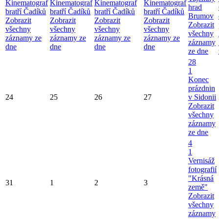
Kinematograf
Kinematograf
Kinematograf
Kinematograf
hrad
bratří Čadíků
bratří Čadíků
bratří Čadíků
bratří Čadíků
Brumov
Zobrazit
Zobrazit
Zobrazit
Zobrazit
Zobrazit
všechny
všechny
všechny
všechny
všechny
záznamy ze
záznamy ze
záznamy ze
záznamy ze
záznamy
dne
dne
dne
dne
ze dne
28
1
Konec
prázdnin
24
25
26
27
v Sidonii
Zobrazit
všechny
záznamy
ze dne
4
1
Vernisáž
fotografií
"Krásná
31
1
2
3
země"
Zobrazit
všechny
záznamy