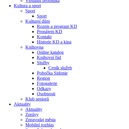
Virtuální prohlídka
Kultura a sport
Sport
Sport
Kulturní dům
Rozpis a program KD
Pronájem KD
Kontakt
Historie KD a kina
Knihovna
Online katalog
Knihovní řád
Služby
Ceník služeb
Pobočka Sidonie
Region
Fotogalerie
Odkazy
Osobnosti
Klub seniorů
Aktuality
Aktuality
Zprávy
Zpravodaj města
Mobilní rozhlas