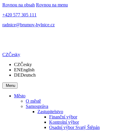
Rovnou na obsah
Rovnou na menu
+420 577 305 111
radnice@brumov-bylnice.cz
CZ
Česky
CZ
Česky
EN
English
DE
Deutsch
Menu
Město
O městě
Samospráva
Zastupitelstvo
Finanční výbor
Kontrolní výbor
Osadní výbor Svatý Štěpán