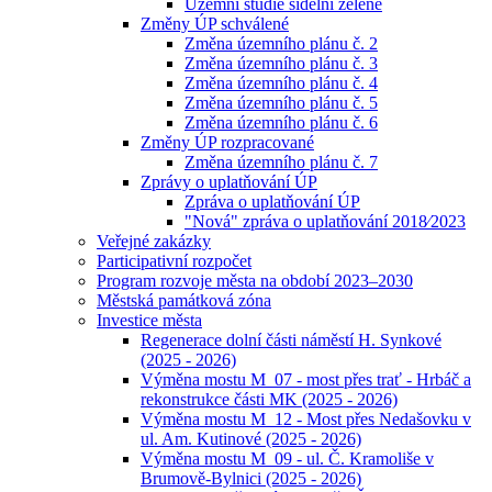
Územní studie sídelní zeleně
Změny ÚP schválené
Změna územního plánu č. 2
Změna územního plánu č. 3
Změna územního plánu č. 4
Změna územního plánu č. 5
Změna územního plánu č. 6
Změny ÚP rozpracované
Změna územního plánu č. 7
Zprávy o uplatňování ÚP
Zpráva o uplatňování ÚP
"Nová" zpráva o uplatňování 2018⁄2023
Veřejné zakázky
Participativní rozpočet
Program rozvoje města na období 2023–2030
Městská památková zóna
Investice města
Regenerace dolní části náměstí H. Synkové
(2025 - 2026)
Výměna mostu M_07 - most přes trať - Hrbáč a
rekonstrukce části MK (2025 - 2026)
Výměna mostu M_12 - Most přes Nedašovku v
ul. Am. Kutinové (2025 - 2026)
Výměna mostu M_09 - ul. Č. Kramoliše v
Brumově-Bylnici (2025 - 2026)