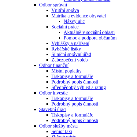
Odbor správní
Vnitřní správa
Matrika a evidence obyvatel
Názvy ulic
Sociální práce
Aktuálně v sociální oblasti
Pomoc a podpora občanům
Vyhlášky a nařízení
Rybářské lístky
Silniční správní úřad
Zabezpečení voleb
Odbor finanční
Místní poplatky
Tiskopisy a formuláře
Podrobný popis činnosti
Střednědobý výhled a rating
Odbor investic
Tiskopisy a formuláře
Podrobný popis činností
Stavební úřad
Tiskopisy a formuláře
Podrobný popis činnosti
Odbor služby města
Senior taxi
Sběrné místo