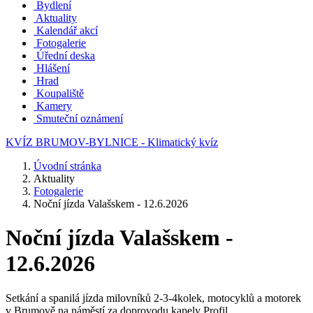
Bydlení
Aktuality
Kalendář akcí
Fotogalerie
Úřední deska
Hlášení
Hrad
Koupaliště
Kamery
Smuteční oznámení
KVÍZ BRUMOV-BYLNICE - Klimatický kvíz
Úvodní stránka
Aktuality
Fotogalerie
Noční jízda Valašskem - 12.6.2026
Noční jízda Valašskem -
12.6.2026
Setkání a spanilá jízda milovníků 2-3-4kolek, motocyklů a motorek
v Brumově na náměstí za doprovodu kapely Profil.