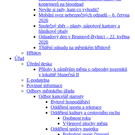
kontejnerů na bioodpad
Nevíte si rady, kam co vyhodit?
Mobilní svoz nebezpečných odpadů – 6. června
2026
Společný sběr – plasty, nápojové kartony a
hliníkové obaly
Odpadový den v Brumově-Bylnici – 22. května
2026
Třídění odpadu na městském hřbitově
Hřbitov
Úřad
Úřední deska
Přílohy k záměrům města o odprodej pozemků
v lokalitě Slunečná II
E-podatelna
Povinné informace
Odbory městského úřadu
Odbor kancelář starosty
Bytové hospodářství
Oddělení sportu a rekreace
Oddělení kultury a cestovního ruchu
Osobnost roku
Výlepové plochy města
Oddělení správy majetku
Podrobný popis činnosti