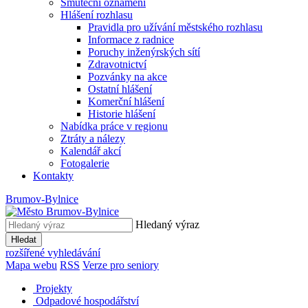
Smuteční oznámení
Hlášení rozhlasu
Pravidla pro užívání městského rozhlasu
Informace z radnice
Poruchy inženýrských sítí
Zdravotnictví
Pozvánky na akce
Ostatní hlášení
Komerční hlášení
Historie hlášení
Nabídka práce v regionu
Ztráty a nálezy
Kalendář akcí
Fotogalerie
Kontakty
Brumov-Bylnice
Hledaný výraz
Hledat
rozšířené vyhledávání
Mapa webu
RSS
Verze pro seniory
Projekty
Odpadové hospodářství