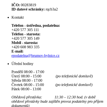
IČO:
00283819
ID datové schránky:
rqcb3a2
Kontakt
Telefon - ústředna, podatelna:
+420 577 305 111
Telefon - starosta:
+420 577 305 149
Mobil - starosta:
+420 608 983 335
E-mail:
epodatelna@brumov-bylnice.cz
Úřední hodiny
Pondělí 08:00 - 17:00
Úterý 08:00 - 15:00
(po telefonické domluvě)
Středa 08:00 - 17:00
Čtvrtek 08:00 - 15:00
(po telefonické domluvě)
Pátek 08:00 - 13:00
Obědová přestávka: 11:30 – 12:30 hod. (v době
obědové přestávky bude zajištěn provoz podatelny pro příjem
dokumentů)