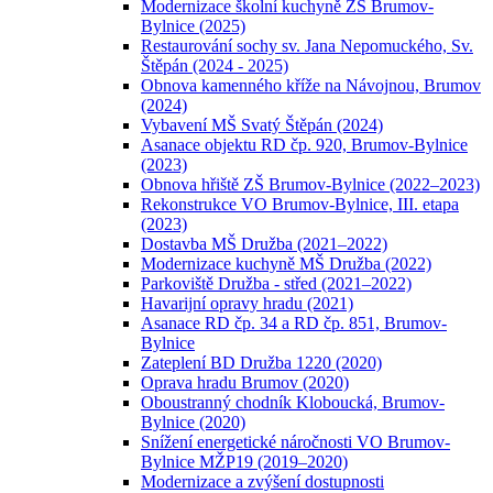
Modernizace školní kuchyně ZŠ Brumov-
Bylnice (2025)
Restaurování sochy sv. Jana Nepomuckého, Sv.
Štěpán (2024 - 2025)
Obnova kamenného kříže na Návojnou, Brumov
(2024)
Vybavení MŠ Svatý Štěpán (2024)
Asanace objektu RD čp. 920, Brumov-Bylnice
(2023)
Obnova hřiště ZŠ Brumov-Bylnice (2022–2023)
Rekonstrukce VO Brumov-Bylnice, III. etapa
(2023)
Dostavba MŠ Družba (2021–2022)
Modernizace kuchyně MŠ Družba (2022)
Parkoviště Družba - střed (2021–2022)
Havarijní opravy hradu (2021)
Asanace RD čp. 34 a RD čp. 851, Brumov-
Bylnice
Zateplení BD Družba 1220 (2020)
Oprava hradu Brumov (2020)
Oboustranný chodník Kloboucká, Brumov-
Bylnice (2020)
Snížení energetické náročnosti VO Brumov-
Bylnice MŽP19 (2019–2020)
Modernizace a zvýšení dostupnosti