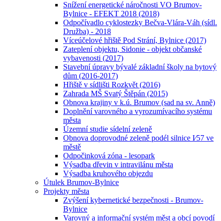
Snížení energetické náročnosti VO Brumov-
Bylnice - EFEKT 2018 (2018)
Odpočívadlo cyklostezky Bečva-Vlára-Váh (sídl.
Družba) - 2018
Víceúčelové hřiště Pod Strání, Bylnice (2017)
Zateplení objektu, Sidonie - objekt občanské
vybavenosti (2017)
Stavební úpravy bývalé základní školy na bytový
dům (2016-2017)
Hřiště v sídlišti Rozkvět (2016)
Zahrada MŠ Svatý Štěpán (2015)
Obnova krajiny v k.ú. Brumov (sad na sv. Anně)
Doplnění varovného a vyrozumívacího systému
města
Územní studie sídelní zeleně
Obnova doprovodné zeleně podél silnice I⁄57 ve
městě
Odpočinková zóna - lesopark
Výsadba dřevin v intravilánu města
Výsadba kruhového objezdu
Útulek Brumov-Bylnice
Projekty města
Zvýšení kybernetické bezpečnosti - Brumov-
Bylnice
Varovný a informační systém měst a obcí povodí