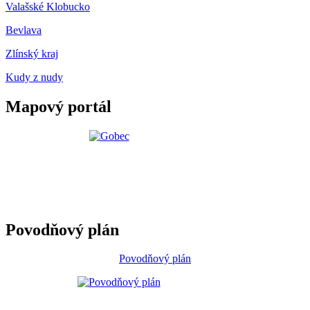
Valašské Klobucko
Bevlava
Zlínský kraj
Kudy z nudy
Mapový portál
Povodňový plán
Povodňový plán