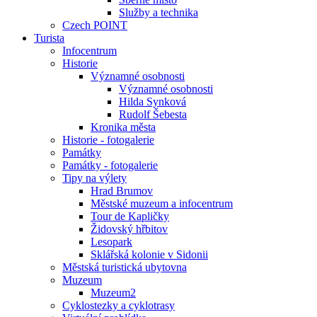
Služby a technika
Czech POINT
Turista
Infocentrum
Historie
Významné osobnosti
Významné osobnosti
Hilda Synková
Rudolf Šebesta
Kronika města
Historie - fotogalerie
Památky
Památky - fotogalerie
Tipy na výlety
Hrad Brumov
Městské muzeum a infocentrum
Tour de Kapličky
Židovský hřbitov
Lesopark
Sklářská kolonie v Sidonii
Městská turistická ubytovna
Muzeum
Muzeum2
Cyklostezky a cyklotrasy