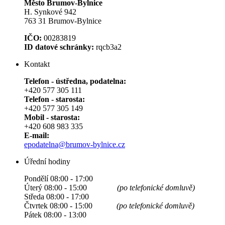
Město Brumov-Bylnice
H. Synkové 942
763 31 Brumov-Bylnice
IČO:
00283819
ID datové schránky:
rqcb3a2
Kontakt
Telefon - ústředna, podatelna:
+420 577 305 111
Telefon - starosta:
+420 577 305 149
Mobil - starosta:
+420 608 983 335
E-mail:
epodatelna@brumov-bylnice.cz
Úřední hodiny
Pondělí 08:00 - 17:00
Úterý 08:00 - 15:00
(po telefonické domluvě)
Středa 08:00 - 17:00
Čtvrtek 08:00 - 15:00
(po telefonické domluvě)
Pátek 08:00 - 13:00