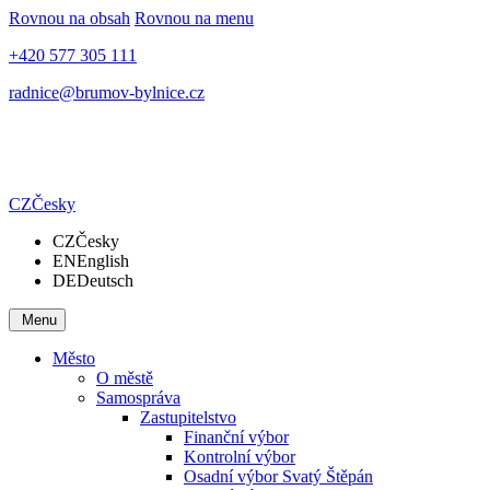
Rovnou na obsah
Rovnou na menu
+420 577 305 111
radnice@brumov-bylnice.cz
CZ
Česky
CZ
Česky
EN
English
DE
Deutsch
Menu
Město
O městě
Samospráva
Zastupitelstvo
Finanční výbor
Kontrolní výbor
Osadní výbor Svatý Štěpán