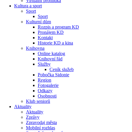
Virtuální prohlídka
Kultura a sport
Sport
Sport
Kulturní dům
Rozpis a program KD
Pronájem KD
Kontakt
Historie KD a kina
Knihovna
Online katalog
Knihovní řád
Služby
Ceník služeb
Pobočka Sidonie
Region
Fotogalerie
Odkazy
Osobnosti
Klub seniorů
Aktuality
Aktuality
Zprávy
Zpravodaj města
Mobilní rozhlas