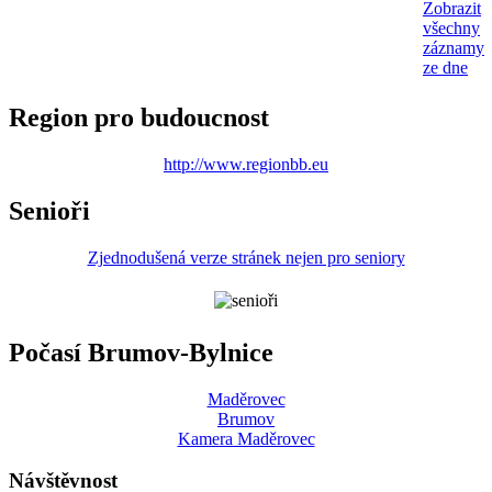
Zobrazit
všechny
záznamy
ze dne
Region pro budoucnost
http://www.regionbb.eu
Senioři
Zjednodušená verze stránek nejen pro seniory
Počasí Brumov-Bylnice
Maděrovec
Brumov
Kamera Maděrovec
Návštěvnost