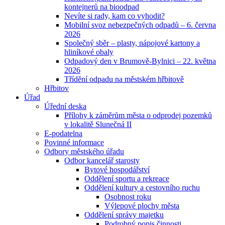
kontejnerů na bioodpad
Nevíte si rady, kam co vyhodit?
Mobilní svoz nebezpečných odpadů – 6. června
2026
Společný sběr – plasty, nápojové kartony a
hliníkové obaly
Odpadový den v Brumově-Bylnici – 22. května
2026
Třídění odpadu na městském hřbitově
Hřbitov
Úřad
Úřední deska
Přílohy k záměrům města o odprodej pozemků
v lokalitě Slunečná II
E-podatelna
Povinné informace
Odbory městského úřadu
Odbor kancelář starosty
Bytové hospodářství
Oddělení sportu a rekreace
Oddělení kultury a cestovního ruchu
Osobnost roku
Výlepové plochy města
Oddělení správy majetku
Podrobný popis činnosti