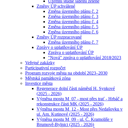
Územní studie sídelní zeleně
Změny ÚP schválené
Změna územního plánu č. 2
Změna územního plánu č. 3
Změna územního plánu č. 4
Změna územního plánu č. 5
Změna územního plánu č. 6
Změny ÚP rozpracované
Změna územního plánu č. 7
Zprávy o uplatňování ÚP
Zpráva o uplatňování ÚP
"Nová" zpráva o uplatňování 2018⁄2023
Veřejné zakázky
Participativní rozpočet
Program rozvoje města na období 2023–2030
Městská památková zóna
Investice města
Regenerace dolní části náměstí H. Synkové
(2025 - 2026)
Výměna mostu M_07 - most přes trať - Hrbáč a
rekonstrukce části MK (2025 - 2026)
Výměna mostu M_12 - Most přes Nedašovku v
ul. Am. Kutinové (2025 - 2026)
Výměna mostu M_09 - ul. Č. Kramoliše v
Brumově-Bylnici (2025 - 2026)