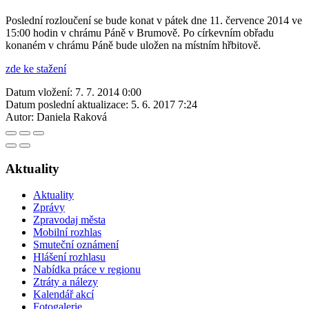
Poslední rozloučení se bude konat v pátek dne 11. července 2014 ve
15:00 hodin v chrámu Páně v Brumově. Po církevním obřadu
konaném v chrámu Páně bude uložen na místním hřbitově.
zde ke stažení
Datum vložení:
7. 7. 2014 0:00
Datum poslední aktualizace:
5. 6. 2017 7:24
Autor:
Daniela Raková
Aktuality
Aktuality
Zprávy
Zpravodaj města
Mobilní rozhlas
Smuteční oznámení
Hlášení rozhlasu
Nabídka práce v regionu
Ztráty a nálezy
Kalendář akcí
Fotogalerie