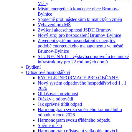
Vláry
Místní energetická koncepce obce Brumov-
Bylnice
Společně proti následkům klimatických změn
Vybavení pro MŠ
Zvýšení akceschopnosti JSDH Brumov
Nový stroj pro hospodaření Brumov-Bylnice
Zavedení systému hospodaření s energií v
podobě energetického managementu ve městě
Brumov-Bylnice
SLUNEČNÁ II – výstavba dopravní a technické
infrastruktury pro 22 rodinných domů
Bydlení
Odpadové hospodářství
RYCHLÉ INFORMACE PRO OBČANY
Nový systém odpadového hospodářství od 1 . 1.
2026
Ohlašovací povinnost
Otázky a odpovědi
Jak správně třídít odpad
Harmonogram svozu směsného komunálního
odpadu v roce 2026
Harmonogram svozu tříděného odpadu
Sběrné místo
Harmonogram přistavení velkoobjemových