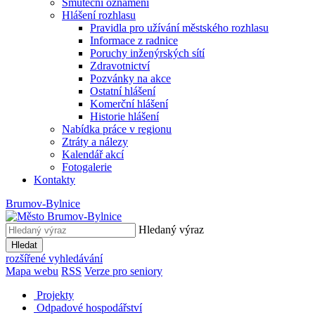
Smuteční oznámení
Hlášení rozhlasu
Pravidla pro užívání městského rozhlasu
Informace z radnice
Poruchy inženýrských sítí
Zdravotnictví
Pozvánky na akce
Ostatní hlášení
Komerční hlášení
Historie hlášení
Nabídka práce v regionu
Ztráty a nálezy
Kalendář akcí
Fotogalerie
Kontakty
Brumov-Bylnice
Hledaný výraz
Hledat
rozšířené vyhledávání
Mapa webu
RSS
Verze pro seniory
Projekty
Odpadové hospodářství