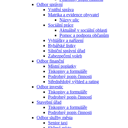
Odbor správní
Vnitřní správa
Matrika a evidence obyvatel
Názvy ulic
Sociální práce
Aktuálně v sociální oblasti
Pomoc a podpora občanům
Vyhlášky a nařízení
Rybářské lístky
Silniční správní úřad
Zabezpečení voleb
Odbor finanční
Místní poplatky
Tiskopisy a formuláře
Podrobný popis činnosti
Střednědobý výhled a rating
Odbor investic
Tiskopisy a formuláře
Podrobný popis činností
Stavební úřad
Tiskopisy a formuláře
Podrobný popis činnosti
Odbor služby města
Senior taxi
Sběrné místo