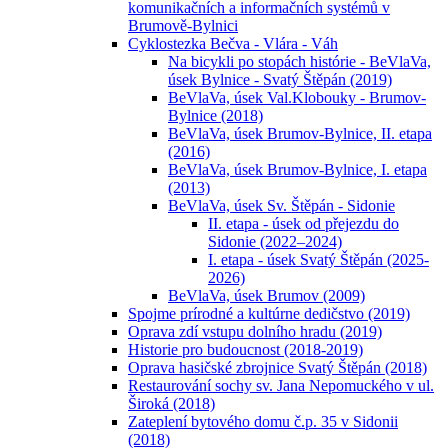
komunikačních a informačních systémů v
Brumově-Bylnici
Cyklostezka Bečva - Vlára - Váh
Na bicykli po stopách histórie - BeVlaVa,
úsek Bylnice - Svatý Štěpán (2019)
BeVlaVa, úsek Val.Klobouky - Brumov-
Bylnice (2018)
BeVlaVa, úsek Brumov-Bylnice, II. etapa
(2016)
BeVlaVa, úsek Brumov-Bylnice, I. etapa
(2013)
BeVlaVa, úsek Sv. Štěpán - Sidonie
II. etapa - úsek od přejezdu do
Sidonie (2022–2024)
I. etapa - úsek Svatý Štěpán (2025-
2026)
BeVlaVa, úsek Brumov (2009)
Spojme prírodné a kultúrne dedičstvo (2019)
Oprava zdí vstupu dolního hradu (2019)
Historie pro budoucnost (2018-2019)
Oprava hasičské zbrojnice Svatý Štěpán (2018)
Restaurování sochy sv. Jana Nepomuckého v ul.
Široká (2018)
Zateplení bytového domu č.p. 35 v Sidonii
(2018)