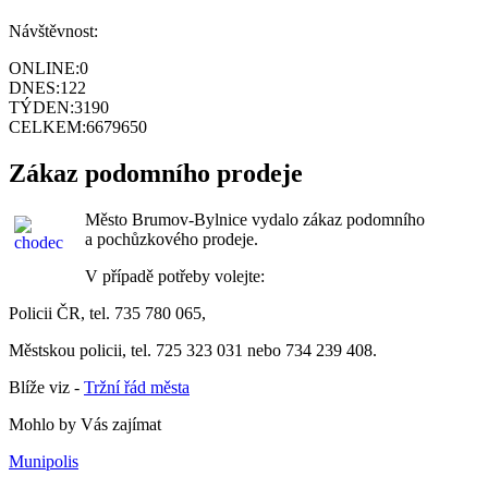
Návštěvnost:
ONLINE:
0
DNES:
122
TÝDEN:
3190
CELKEM:
6679650
Zákaz podomního prodeje
Město Brumov-Bylnice vydalo zákaz podomního
a pochůzkového prodeje.
V případě potřeby volejte:
Policii ČR, tel. 735 780 065,
Městskou policii, tel. 725 323 031 nebo 734 239 408.
Blíže viz -
Tržní řád města
Mohlo by Vás zajímat
Munipolis