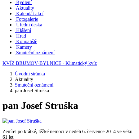
Bydlení
Aktuality
Kalendář akcí
Fotogalerie
Úřední deska
Hlášení
Hrad
Koupaliště
Kamery
Smuteční oznámení
KVÍZ BRUMOV-BYLNICE - Klimatický kvíz
Úvodní stránka
Aktuality
Smuteční oznámení
pan Josef Struška
pan Josef Struška
Zemřel po krátké, těžké nemoci v neděli 6. července 2014 ve věku
61 let.