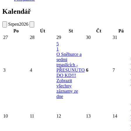
Kalendář
Srpen
2026
Po
Út
St
Čt
Pá
27
28
29
30
31
5
1
O Sněhurce a
sedmi
trpaslících -
3
4
PŘESUNUTO
6
7
DO KD!!!
Zobrazit
všechny
záznamy ze
dne
10
11
12
13
14