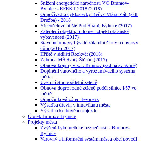
Snížení energetické náročnosti VO Brumov-
Bylnice - EFEKT 2018 (2018)
Odpočívadlo cyklostezky Bečva-Vlára-Váh (sídl.
Družba) - 2018
Víceúčelové hřiště Pod Strání, Bylnice (2017)
Zateplení objektu, Sidonie - objekt občanské
vybavenosti (2017)
Stavební úpravy bývalé základní školy na bytový
dům (2016-2017)
Hřiště v sídlišti Rozkvět (2016)
Zahrada MŠ Svatý Štěpán (2015)
Obnova krajiny v k.ú. Brumov (sad na sv. Anně)
Doplnění varovného a vyrozumívacího systému
města
Územní studie sídelní zeleně
Obnova doprovodné zeleně podél silnice I⁄57 ve
městě
Odpočinková zóna - lesopark
Výsadba dřevin v intravilánu města
Výsadba kruhového objezdu
Útulek Brumov-Bylnice
Projekty města
Zvýšení kybernetické bezpečnosti - Brumov-
Bylnice
Varovný a informační systém měst a obcí povodí