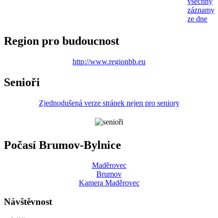
všechny
záznamy
ze dne
Region pro budoucnost
http://www.regionbb.eu
Senioři
Zjednodušená verze stránek nejen pro seniory
Počasí Brumov-Bylnice
Maděrovec
Brumov
Kamera Maděrovec
Návštěvnost