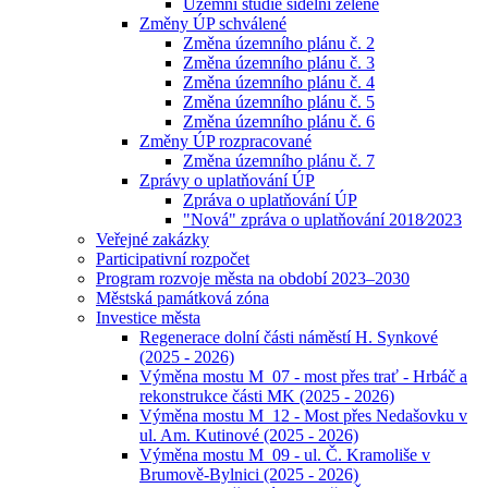
Územní studie sídelní zeleně
Změny ÚP schválené
Změna územního plánu č. 2
Změna územního plánu č. 3
Změna územního plánu č. 4
Změna územního plánu č. 5
Změna územního plánu č. 6
Změny ÚP rozpracované
Změna územního plánu č. 7
Zprávy o uplatňování ÚP
Zpráva o uplatňování ÚP
"Nová" zpráva o uplatňování 2018⁄2023
Veřejné zakázky
Participativní rozpočet
Program rozvoje města na období 2023–2030
Městská památková zóna
Investice města
Regenerace dolní části náměstí H. Synkové
(2025 - 2026)
Výměna mostu M_07 - most přes trať - Hrbáč a
rekonstrukce části MK (2025 - 2026)
Výměna mostu M_12 - Most přes Nedašovku v
ul. Am. Kutinové (2025 - 2026)
Výměna mostu M_09 - ul. Č. Kramoliše v
Brumově-Bylnici (2025 - 2026)