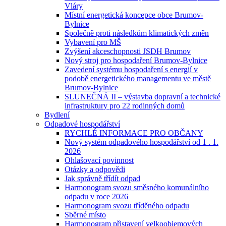
Vláry
Místní energetická koncepce obce Brumov-
Bylnice
Společně proti následkům klimatických změn
Vybavení pro MŠ
Zvýšení akceschopnosti JSDH Brumov
Nový stroj pro hospodaření Brumov-Bylnice
Zavedení systému hospodaření s energií v
podobě energetického managementu ve městě
Brumov-Bylnice
SLUNEČNÁ II – výstavba dopravní a technické
infrastruktury pro 22 rodinných domů
Bydlení
Odpadové hospodářství
RYCHLÉ INFORMACE PRO OBČANY
Nový systém odpadového hospodářství od 1 . 1.
2026
Ohlašovací povinnost
Otázky a odpovědi
Jak správně třídít odpad
Harmonogram svozu směsného komunálního
odpadu v roce 2026
Harmonogram svozu tříděného odpadu
Sběrné místo
Harmonogram přistavení velkoobjemových