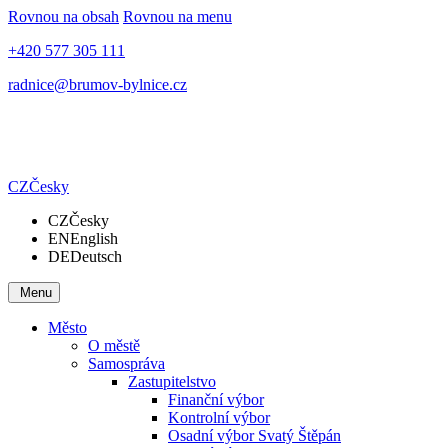
Rovnou na obsah
Rovnou na menu
+420 577 305 111
radnice@brumov-bylnice.cz
CZ
Česky
CZ
Česky
EN
English
DE
Deutsch
Menu
Město
O městě
Samospráva
Zastupitelstvo
Finanční výbor
Kontrolní výbor
Osadní výbor Svatý Štěpán