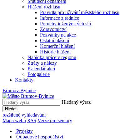
Smuteční oznámení
Hlášení rozhlasu
Pravidla pro užívání městského rozhlasu
Informace z radnice
Poruchy inženýrských sítí
Zdravotnictví
Pozvánky na akce
Ostatní hlášení
Komerční hlášení
Historie hlášení
Nabídka práce v regionu
Ztráty a nálezy
Kalendář akcí
Fotogalerie
Kontakty
Brumov-Bylnice
Hledaný výraz
Hledat
rozšířené vyhledávání
Mapa webu
RSS
Verze pro seniory
Projekty
Odpadové hospodářství