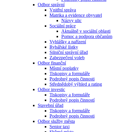
Odbor správní
Vnitřní správa
Matrika a evidence obyvatel
Názvy ulic
Sociální práce
Aktuálně v sociální oblasti
Pomoc a podpora občanům
Vyhlášky a nařízení
Rybářské lístky
Silniční správní úřad
Zabezpečení voleb
Odbor finanční
Místní poplatky
Tiskopisy a formuláře
Podrobný popis činnosti
Střednědobý výhled a rating
Odbor investic
Tiskopisy a formuláře
Podrobný popis činností
Stavební úřad
Tiskopisy a formuláře
Podrobný popis činnosti
Odbor služby města
Senior taxi
Sběrné místo