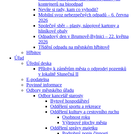
kontejnerů na bioodpad
Nevíte si rady, kam co vyhodit?
Mobilní svoz nebezpečných odpadů – 6. června
2026
Společný sběr – plasty, nápojové kartony a
hliníkové obaly
Odpadový den v Brumově-Bylnici – 22. května
2026
Třídění odpadu na městském hřbitově
Hřbitov
Úřad
Úřední deska
Přílohy k záměrům města o odprodej pozemků
v lokalitě Slunečná II
E-podatelna
Povinné informace
Odbory městského úřadu
Odbor kancelář starosty
Bytové hospodářství
Oddělení sportu a rekreace
Oddělení kultury a cestovního ruchu
Osobnost roku
Výlepové plochy města
Oddělení správy majetku
Podrobný popis činnosti