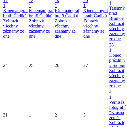
17
18
19
20
1
1
1
1
1
Tajemný
Kinematograf
Kinematograf
Kinematograf
Kinematograf
hrad
bratří Čadíků
bratří Čadíků
bratří Čadíků
bratří Čadíků
Brumov
Zobrazit
Zobrazit
Zobrazit
Zobrazit
Zobrazit
všechny
všechny
všechny
všechny
všechny
záznamy ze
záznamy ze
záznamy ze
záznamy ze
záznamy
dne
dne
dne
dne
ze dne
28
1
Konec
prázdnin
24
25
26
27
v Sidonii
Zobrazit
všechny
záznamy
ze dne
4
1
Vernisáž
fotografií
"Krásná
31
1
2
3
země"
Zobrazit