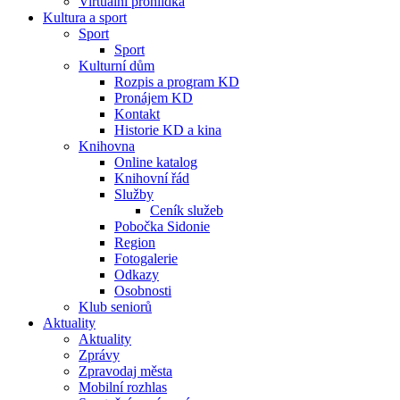
Virtuální prohlídka
Kultura a sport
Sport
Sport
Kulturní dům
Rozpis a program KD
Pronájem KD
Kontakt
Historie KD a kina
Knihovna
Online katalog
Knihovní řád
Služby
Ceník služeb
Pobočka Sidonie
Region
Fotogalerie
Odkazy
Osobnosti
Klub seniorů
Aktuality
Aktuality
Zprávy
Zpravodaj města
Mobilní rozhlas