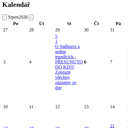
Kalendář
Srpen
2026
Po
Út
St
Čt
Pá
27
28
29
30
31
5
1
O Sněhurce a
sedmi
trpaslících -
3
4
PŘESUNUTO
6
7
DO KD!!!
Zobrazit
všechny
záznamy ze
dne
10
11
12
13
14
21