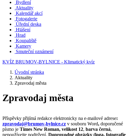
Bydlení
Aktuality
Kalendář akcí
Fotogalerie
Úřední deska
Hlášení
Hrad
Koupaliště
Kamery
Smuteční oznámení
KVÍZ BRUMOV-BYLNICE - Klimatický kvíz
Úvodní stránka
Aktuality
Zpravodaj města
Zpravodaj města
Příspěvky přijímá redakce elektronicky na e-mailové adrese
:
zpravodaj@brumov-bylnice.cz
v souboru Word
,
doporučené
písmo je
Times New Roman, velikost 12
,
barva černá
,
nepoužívejte podtržení.
Doprovodné obrázky (loga, fotografie