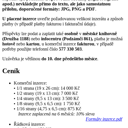
apod.) nevkládejte přímo do textu, ale jako samostatnou
přílohu, doporučené formáty:
JPG, PNG a PDF
.
U placené inzerce
uveďte požadovanou velikost inzerátu a způsob
platby (v případě platby fakturou i fakturační údaje).
Příspěvky lze podat a zaplatit také
osobně
v
městské knihovně
(Družba 1188
) nebo
infocentru
(Podzámčí 861),
platba je možná
hotově
nebo
kartou
, u komerční inzerce
fakturou
, v případě
potřeby použijte telefonní číslo
577 330 503
.
Uzávěrka je většinou
do 10. dne předešlého měsíce
.
Ceník
Komerční inzerce:
• 1/1 strana (19 x 26 cm): 14 000 Kč
• 1/2 strany (19 x 13 cm): 7 000 Kč
• 1/4 strany (9,5 x 13 cm): 3 500 Kč
• 1/8 strany (9,5 x 6,5 cm): 1 750 Kč
• 1/16 strany (4,75 x 6,5 cm): 875 Kč
Inzerce zaplacená na 6 měsíců: 10% sleva
Formáty inzerce.pdf
Řádková inzerce: