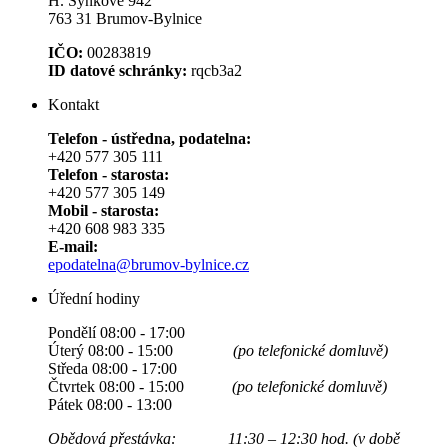
H. Synkové 942
763 31 Brumov-Bylnice
IČO:
00283819
ID datové schránky:
rqcb3a2
Kontakt
Telefon - ústředna, podatelna:
+420 577 305 111
Telefon - starosta:
+420 577 305 149
Mobil - starosta:
+420 608 983 335
E-mail:
epodatelna@brumov-bylnice.cz
Úřední hodiny
Pondělí 08:00 - 17:00
Úterý 08:00 - 15:00
(po telefonické domluvě)
Středa 08:00 - 17:00
Čtvrtek 08:00 - 15:00
(po telefonické domluvě)
Pátek 08:00 - 13:00
Obědová přestávka: 11:30 – 12:30 hod. (v době