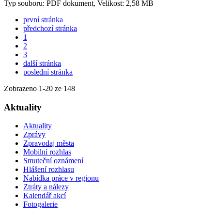
Typ souboru: PDF dokument, Velikost: 2,58 MB
první stránka
předchozí stránka
1
2
3
další stránka
poslední stránka
Zobrazeno
1
-
20
ze 148
Aktuality
Aktuality
Zprávy
Zpravodaj města
Mobilní rozhlas
Smuteční oznámení
Hlášení rozhlasu
Nabídka práce v regionu
Ztráty a nálezy
Kalendář akcí
Fotogalerie