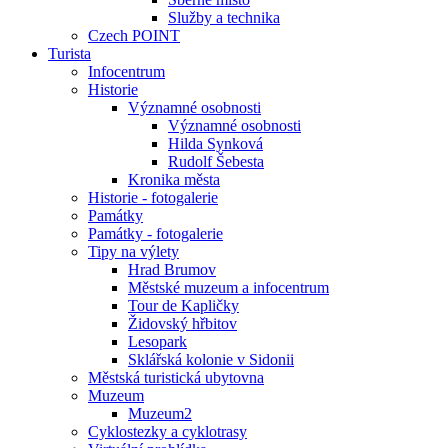
Služby a technika
Czech POINT
Turista
Infocentrum
Historie
Významné osobnosti
Významné osobnosti
Hilda Synková
Rudolf Šebesta
Kronika města
Historie - fotogalerie
Památky
Památky - fotogalerie
Tipy na výlety
Hrad Brumov
Městské muzeum a infocentrum
Tour de Kapličky
Židovský hřbitov
Lesopark
Sklářská kolonie v Sidonii
Městská turistická ubytovna
Muzeum
Muzeum2
Cyklostezky a cyklotrasy