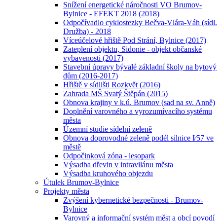
Snížení energetické náročnosti VO Brumov-
Bylnice - EFEKT 2018 (2018)
Odpočívadlo cyklostezky Bečva-Vlára-Váh (sídl.
Družba) - 2018
Víceúčelové hřiště Pod Strání, Bylnice (2017)
Zateplení objektu, Sidonie - objekt občanské
vybavenosti (2017)
Stavební úpravy bývalé základní školy na bytový
dům (2016-2017)
Hřiště v sídlišti Rozkvět (2016)
Zahrada MŠ Svatý Štěpán (2015)
Obnova krajiny v k.ú. Brumov (sad na sv. Anně)
Doplnění varovného a vyrozumívacího systému
města
Územní studie sídelní zeleně
Obnova doprovodné zeleně podél silnice I⁄57 ve
městě
Odpočinková zóna - lesopark
Výsadba dřevin v intravilánu města
Výsadba kruhového objezdu
Útulek Brumov-Bylnice
Projekty města
Zvýšení kybernetické bezpečnosti - Brumov-
Bylnice
Varovný a informační systém měst a obcí povodí