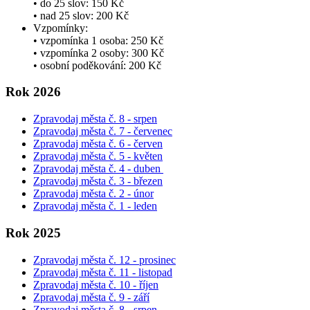
• do 25 slov: 150 Kč
• nad 25 slov: 200 Kč
Vzpomínky:
• vzpomínka 1 osoba: 250 Kč
• vzpomínka 2 osoby: 300 Kč
• osobní poděkování: 200 Kč
Rok 2026
Zpravodaj města č. 8 - srpen
Zpravodaj města č. 7 - červenec
Zpravodaj města č. 6 - červen
Zpravodaj města č. 5 - květen
Zpravodaj města č. 4 - duben
Zpravodaj města č. 3 - březen
Zpravodaj města č. 2 - únor
Zpravodaj města č. 1 - leden
Rok 2025
Zpravodaj města č. 12 - prosinec
Zpravodaj města č. 11 - listopad
Zpravodaj města č. 10 - říjen
Zpravodaj města č. 9 - září
Zpravodaj města č. 8 - srpen