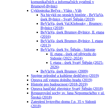
komunikačních a informačních systémů v
Brumově-Bylnici
Cyklostezka Bečva - Vlára - Váh
Na bicykli po stopách histórie - BeVlaVa,
úsek Bylnice - Svatý Štěpán (2019)
BeVlaVa, úsek Val.Klobouky - Brumov-
Bylnice (2018)
BeVlaVa, úsek Brumov-Bylnice, II. etapa
(2016)
BeVlaVa, úsek Brumov-Bylnice, I. etapa
(2013)
BeVlaVa, úsek Sv. Štěpán - Sidonie
II. etapa - úsek od přejezdu do
Sidonie (2022–2024)
I. etapa - úsek Svatý Štěpán (2025-
2026)
BeVlaVa, úsek Brumov (2009)
Spojme prírodné a kultúrne dedičstvo (2019)
Oprava zdí vstupu dolního hradu (2019)
Historie pro budoucnost (2018-2019)
Oprava hasičské zbrojnice Svatý Štěpán (2018)
Restaurování sochy sv. Jana Nepomuckého v ul.
Široká (2018)
Zateplení bytového domu č.p. 35 v Sidonii
(2018)