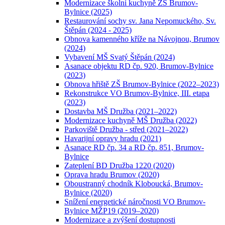
Modernizace školní kuchyně ZŠ Brumov-
Bylnice (2025)
Restaurování sochy sv. Jana Nepomuckého, Sv.
Štěpán (2024 - 2025)
Obnova kamenného kříže na Návojnou, Brumov
(2024)
Vybavení MŠ Svatý Štěpán (2024)
Asanace objektu RD čp. 920, Brumov-Bylnice
(2023)
Obnova hřiště ZŠ Brumov-Bylnice (2022–2023)
Rekonstrukce VO Brumov-Bylnice, III. etapa
(2023)
Dostavba MŠ Družba (2021–2022)
Modernizace kuchyně MŠ Družba (2022)
Parkoviště Družba - střed (2021–2022)
Havarijní opravy hradu (2021)
Asanace RD čp. 34 a RD čp. 851, Brumov-
Bylnice
Zateplení BD Družba 1220 (2020)
Oprava hradu Brumov (2020)
Oboustranný chodník Kloboucká, Brumov-
Bylnice (2020)
Snížení energetické náročnosti VO Brumov-
Bylnice MŽP19 (2019–2020)
Modernizace a zvýšení dostupnosti