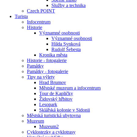
Služby a technika
Czech POINT
Turista
Infocentrum
Historie
Významné osobnosti
Významné osobnosti
Hilda Synková
Rudolf Šebesta
Kronika města
Historie - fotogalerie
Památky
Památky - fotogalerie
Tipy na výlety
Hrad Brumov
Městské muzeum a infocentrum
Tour de Kapličky
Židovský hřbitov
Lesopark
Sklářská kolonie v Sidonii
Městská turistická ubytovna
Muzeum
Muzeum2
Cyklostezky a cyklotrasy