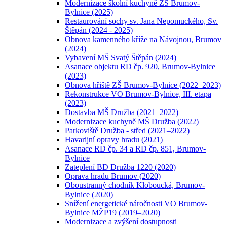
Modernizace školní kuchyně ZŠ Brumov-
Bylnice (2025)
Restaurování sochy sv. Jana Nepomuckého, Sv.
Štěpán (2024 - 2025)
Obnova kamenného kříže na Návojnou, Brumov
(2024)
Vybavení MŠ Svatý Štěpán (2024)
Asanace objektu RD čp. 920, Brumov-Bylnice
(2023)
Obnova hřiště ZŠ Brumov-Bylnice (2022–2023)
Rekonstrukce VO Brumov-Bylnice, III. etapa
(2023)
Dostavba MŠ Družba (2021–2022)
Modernizace kuchyně MŠ Družba (2022)
Parkoviště Družba - střed (2021–2022)
Havarijní opravy hradu (2021)
Asanace RD čp. 34 a RD čp. 851, Brumov-
Bylnice
Zateplení BD Družba 1220 (2020)
Oprava hradu Brumov (2020)
Oboustranný chodník Kloboucká, Brumov-
Bylnice (2020)
Snížení energetické náročnosti VO Brumov-
Bylnice MŽP19 (2019–2020)
Modernizace a zvýšení dostupnosti