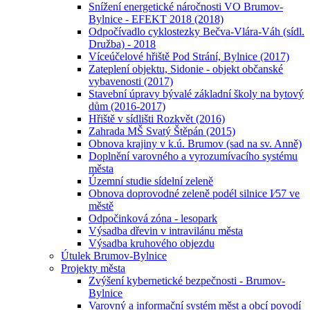
Snížení energetické náročnosti VO Brumov-
Bylnice - EFEKT 2018 (2018)
Odpočívadlo cyklostezky Bečva-Vlára-Váh (sídl.
Družba) - 2018
Víceúčelové hřiště Pod Strání, Bylnice (2017)
Zateplení objektu, Sidonie - objekt občanské
vybavenosti (2017)
Stavební úpravy bývalé základní školy na bytový
dům (2016-2017)
Hřiště v sídlišti Rozkvět (2016)
Zahrada MŠ Svatý Štěpán (2015)
Obnova krajiny v k.ú. Brumov (sad na sv. Anně)
Doplnění varovného a vyrozumívacího systému
města
Územní studie sídelní zeleně
Obnova doprovodné zeleně podél silnice I⁄57 ve
městě
Odpočinková zóna - lesopark
Výsadba dřevin v intravilánu města
Výsadba kruhového objezdu
Útulek Brumov-Bylnice
Projekty města
Zvýšení kybernetické bezpečnosti - Brumov-
Bylnice
Varovný a informační systém měst a obcí povodí