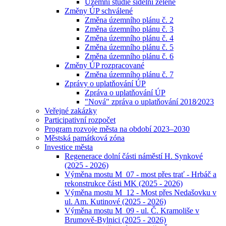
Územní studie sídelní zeleně
Změny ÚP schválené
Změna územního plánu č. 2
Změna územního plánu č. 3
Změna územního plánu č. 4
Změna územního plánu č. 5
Změna územního plánu č. 6
Změny ÚP rozpracované
Změna územního plánu č. 7
Zprávy o uplatňování ÚP
Zpráva o uplatňování ÚP
"Nová" zpráva o uplatňování 2018⁄2023
Veřejné zakázky
Participativní rozpočet
Program rozvoje města na období 2023–2030
Městská památková zóna
Investice města
Regenerace dolní části náměstí H. Synkové
(2025 - 2026)
Výměna mostu M_07 - most přes trať - Hrbáč a
rekonstrukce části MK (2025 - 2026)
Výměna mostu M_12 - Most přes Nedašovku v
ul. Am. Kutinové (2025 - 2026)
Výměna mostu M_09 - ul. Č. Kramoliše v
Brumově-Bylnici (2025 - 2026)