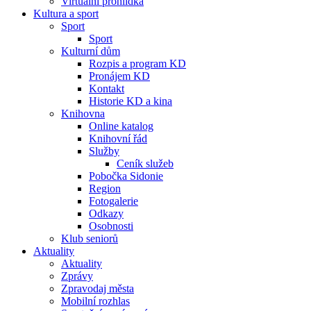
Virtuální prohlídka
Kultura a sport
Sport
Sport
Kulturní dům
Rozpis a program KD
Pronájem KD
Kontakt
Historie KD a kina
Knihovna
Online katalog
Knihovní řád
Služby
Ceník služeb
Pobočka Sidonie
Region
Fotogalerie
Odkazy
Osobnosti
Klub seniorů
Aktuality
Aktuality
Zprávy
Zpravodaj města
Mobilní rozhlas