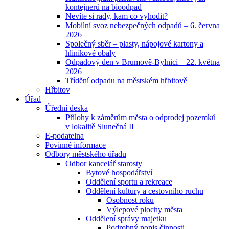
kontejnerů na bioodpad
Nevíte si rady, kam co vyhodit?
Mobilní svoz nebezpečných odpadů – 6. června
2026
Společný sběr – plasty, nápojové kartony a
hliníkové obaly
Odpadový den v Brumově-Bylnici – 22. května
2026
Třídění odpadu na městském hřbitově
Hřbitov
Úřad
Úřední deska
Přílohy k záměrům města o odprodej pozemků
v lokalitě Slunečná II
E-podatelna
Povinné informace
Odbory městského úřadu
Odbor kancelář starosty
Bytové hospodářství
Oddělení sportu a rekreace
Oddělení kultury a cestovního ruchu
Osobnost roku
Výlepové plochy města
Oddělení správy majetku
Podrobný popis činnosti