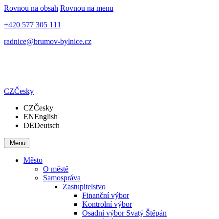
Rovnou na obsah
Rovnou na menu
+420 577 305 111
radnice@brumov-bylnice.cz
CZ
Česky
CZ
Česky
EN
English
DE
Deutsch
Menu
Město
O městě
Samospráva
Zastupitelstvo
Finanční výbor
Kontrolní výbor
Osadní výbor Svatý Štěpán