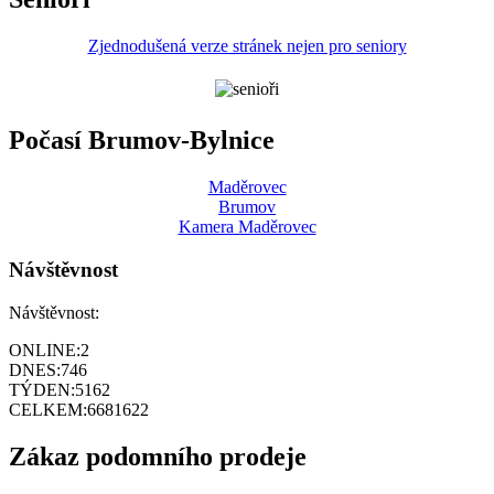
Zjednodušená verze stránek nejen pro seniory
Počasí Brumov-Bylnice
Maděrovec
Brumov
Kamera Maděrovec
Návštěvnost
Návštěvnost:
ONLINE:
2
DNES:
746
TÝDEN:
5162
CELKEM:
6681622
Zákaz podomního prodeje