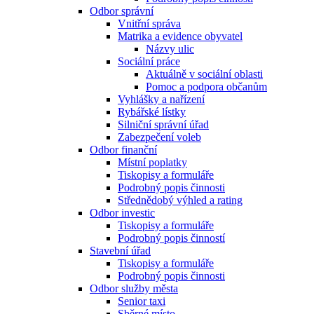
Odbor správní
Vnitřní správa
Matrika a evidence obyvatel
Názvy ulic
Sociální práce
Aktuálně v sociální oblasti
Pomoc a podpora občanům
Vyhlášky a nařízení
Rybářské lístky
Silniční správní úřad
Zabezpečení voleb
Odbor finanční
Místní poplatky
Tiskopisy a formuláře
Podrobný popis činnosti
Střednědobý výhled a rating
Odbor investic
Tiskopisy a formuláře
Podrobný popis činností
Stavební úřad
Tiskopisy a formuláře
Podrobný popis činnosti
Odbor služby města
Senior taxi
Sběrné místo