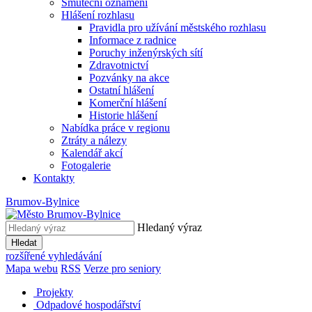
Smuteční oznámení
Hlášení rozhlasu
Pravidla pro užívání městského rozhlasu
Informace z radnice
Poruchy inženýrských sítí
Zdravotnictví
Pozvánky na akce
Ostatní hlášení
Komerční hlášení
Historie hlášení
Nabídka práce v regionu
Ztráty a nálezy
Kalendář akcí
Fotogalerie
Kontakty
Brumov-Bylnice
Hledaný výraz
Hledat
rozšířené vyhledávání
Mapa webu
RSS
Verze pro seniory
Projekty
Odpadové hospodářství