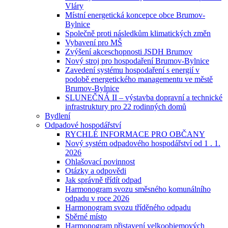
Vláry
Místní energetická koncepce obce Brumov-
Bylnice
Společně proti následkům klimatických změn
Vybavení pro MŠ
Zvýšení akceschopnosti JSDH Brumov
Nový stroj pro hospodaření Brumov-Bylnice
Zavedení systému hospodaření s energií v
podobě energetického managementu ve městě
Brumov-Bylnice
SLUNEČNÁ II – výstavba dopravní a technické
infrastruktury pro 22 rodinných domů
Bydlení
Odpadové hospodářství
RYCHLÉ INFORMACE PRO OBČANY
Nový systém odpadového hospodářství od 1 . 1.
2026
Ohlašovací povinnost
Otázky a odpovědi
Jak správně třídít odpad
Harmonogram svozu směsného komunálního
odpadu v roce 2026
Harmonogram svozu tříděného odpadu
Sběrné místo
Harmonogram přistavení velkoobjemových