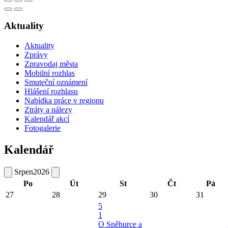
Aktuality
Aktuality
Zprávy
Zpravodaj města
Mobilní rozhlas
Smuteční oznámení
Hlášení rozhlasu
Nabídka práce v regionu
Ztráty a nálezy
Kalendář akcí
Fotogalerie
Kalendář
Srpen
2026
Po
Út
St
Čt
Pá
27
28
29
30
31
5
1
O Sněhurce a