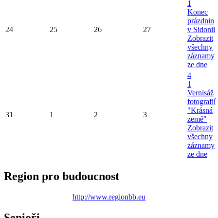
1
Konec
prázdnin
24
25
26
27
v Sidonii
Zobrazit
všechny
záznamy
ze dne
4
1
Vernisáž
fotografií
"Krásná
31
1
2
3
země"
Zobrazit
všechny
záznamy
ze dne
Region pro budoucnost
http://www.regionbb.eu
Senioři