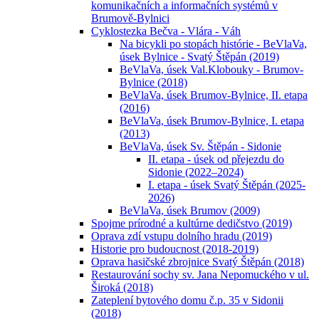
komunikačních a informačních systémů v
Brumově-Bylnici
Cyklostezka Bečva - Vlára - Váh
Na bicykli po stopách histórie - BeVlaVa,
úsek Bylnice - Svatý Štěpán (2019)
BeVlaVa, úsek Val.Klobouky - Brumov-
Bylnice (2018)
BeVlaVa, úsek Brumov-Bylnice, II. etapa
(2016)
BeVlaVa, úsek Brumov-Bylnice, I. etapa
(2013)
BeVlaVa, úsek Sv. Štěpán - Sidonie
II. etapa - úsek od přejezdu do
Sidonie (2022–2024)
I. etapa - úsek Svatý Štěpán (2025-
2026)
BeVlaVa, úsek Brumov (2009)
Spojme prírodné a kultúrne dedičstvo (2019)
Oprava zdí vstupu dolního hradu (2019)
Historie pro budoucnost (2018-2019)
Oprava hasičské zbrojnice Svatý Štěpán (2018)
Restaurování sochy sv. Jana Nepomuckého v ul.
Široká (2018)
Zateplení bytového domu č.p. 35 v Sidonii
(2018)