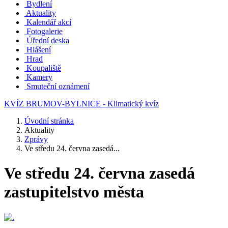
Bydlení
Aktuality
Kalendář akcí
Fotogalerie
Úřední deska
Hlášení
Hrad
Koupaliště
Kamery
Smuteční oznámení
KVÍZ BRUMOV-BYLNICE - Klimatický kvíz
Úvodní stránka
Aktuality
Zprávy
Ve středu 24. června zasedá...
Ve středu 24. června zasedá
zastupitelstvo města