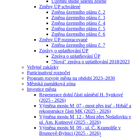
Územní studie sídelní zeleně
Změny ÚP schválené
Změna územního plánu č. 2
Změna územního plánu č. 3
Změna územního plánu č. 4
Změna územního plánu č. 5
Změna územního plánu č. 6
Změny ÚP rozpracované
Změna územního plánu č. 7
Zprávy o uplatňování ÚP
Zpráva o uplatňování ÚP
"Nová" zpráva o uplatňování 2018⁄2023
Veřejné zakázky
Participativní rozpočet
Program rozvoje města na období 2023–2030
Městská památková zóna
Investice města
Regenerace dolní části náměstí H. Synkové
(2025 - 2026)
Výměna mostu M_07 - most přes trať - Hrbáč a
rekonstrukce části MK (2025 - 2026)
Výměna mostu M_12 - Most přes Nedašovku v
ul. Am. Kutinové (2025 - 2026)
Výměna mostu M_09 - ul. Č. Kramoliše v
Brumově-Bylnici (2025 - 2026)