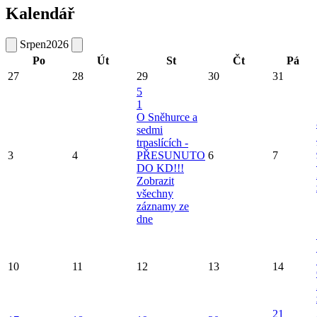
Kalendář
Srpen
2026
Po
Út
St
Čt
Pá
27
28
29
30
31
5
1
O Sněhurce a
sedmi
trpaslících -
3
4
PŘESUNUTO
6
7
DO KD!!!
Zobrazit
všechny
záznamy ze
dne
10
11
12
13
14
21