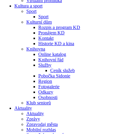
Virtuální prohlídka
Kultura a sport
Sport
Sport
Kulturní dům
Rozpis a program KD
Pronájem KD
Kontakt
Historie KD a kina
Knihovna
Online katalog
Knihovní řád
Služby
Ceník služeb
Pobočka Sidonie
Region
Fotogalerie
Odkazy
Osobnosti
Klub seniorů
Aktuality
Aktuality
Zprávy
Zpravodaj města
Mobilní rozhlas