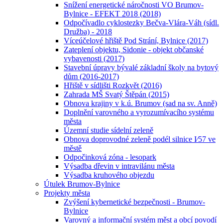
Snížení energetické náročnosti VO Brumov-
Bylnice - EFEKT 2018 (2018)
Odpočívadlo cyklostezky Bečva-Vlára-Váh (sídl.
Družba) - 2018
Víceúčelové hřiště Pod Strání, Bylnice (2017)
Zateplení objektu, Sidonie - objekt občanské
vybavenosti (2017)
Stavební úpravy bývalé základní školy na bytový
dům (2016-2017)
Hřiště v sídlišti Rozkvět (2016)
Zahrada MŠ Svatý Štěpán (2015)
Obnova krajiny v k.ú. Brumov (sad na sv. Anně)
Doplnění varovného a vyrozumívacího systému
města
Územní studie sídelní zeleně
Obnova doprovodné zeleně podél silnice I⁄57 ve
městě
Odpočinková zóna - lesopark
Výsadba dřevin v intravilánu města
Výsadba kruhového objezdu
Útulek Brumov-Bylnice
Projekty města
Zvýšení kybernetické bezpečnosti - Brumov-
Bylnice
Varovný a informační systém měst a obcí povodí