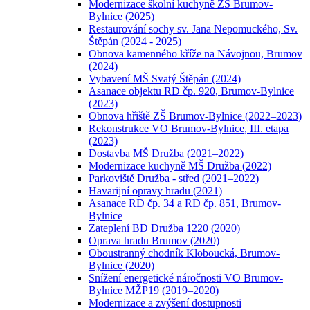
Modernizace školní kuchyně ZŠ Brumov-
Bylnice (2025)
Restaurování sochy sv. Jana Nepomuckého, Sv.
Štěpán (2024 - 2025)
Obnova kamenného kříže na Návojnou, Brumov
(2024)
Vybavení MŠ Svatý Štěpán (2024)
Asanace objektu RD čp. 920, Brumov-Bylnice
(2023)
Obnova hřiště ZŠ Brumov-Bylnice (2022–2023)
Rekonstrukce VO Brumov-Bylnice, III. etapa
(2023)
Dostavba MŠ Družba (2021–2022)
Modernizace kuchyně MŠ Družba (2022)
Parkoviště Družba - střed (2021–2022)
Havarijní opravy hradu (2021)
Asanace RD čp. 34 a RD čp. 851, Brumov-
Bylnice
Zateplení BD Družba 1220 (2020)
Oprava hradu Brumov (2020)
Oboustranný chodník Kloboucká, Brumov-
Bylnice (2020)
Snížení energetické náročnosti VO Brumov-
Bylnice MŽP19 (2019–2020)
Modernizace a zvýšení dostupnosti