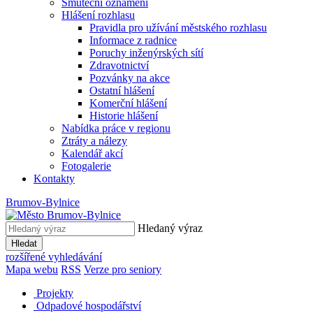
Smuteční oznámení
Hlášení rozhlasu
Pravidla pro užívání městského rozhlasu
Informace z radnice
Poruchy inženýrských sítí
Zdravotnictví
Pozvánky na akce
Ostatní hlášení
Komerční hlášení
Historie hlášení
Nabídka práce v regionu
Ztráty a nálezy
Kalendář akcí
Fotogalerie
Kontakty
Brumov-Bylnice
Hledaný výraz
Hledat
rozšířené vyhledávání
Mapa webu
RSS
Verze pro seniory
Projekty
Odpadové hospodářství