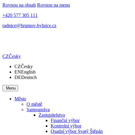
Rovnou na obsah
Rovnou na menu
+420 577 305 111
radnice@brumov-bylnice.cz
CZ
Česky
CZ
Česky
EN
English
DE
Deutsch
Menu
Město
O městě
Samospráva
Zastupitelstvo
Finanční výbor
Kontrolní výbor
Osadní výbor Svatý Štěpán