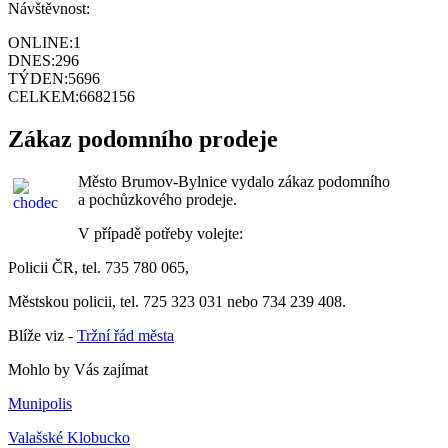
Návštěvnost:
ONLINE:
1
DNES:
296
TÝDEN:
5696
CELKEM:
6682156
Zákaz podomního prodeje
Město Brumov-Bylnice vydalo zákaz podomního
a pochůzkového prodeje.
V případě potřeby volejte:
Policii ČR, tel. 735 780 065,
Městskou policii, tel. 725 323 031 nebo 734 239 408.
Blíže viz -
Tržní řád města
Mohlo by Vás zajímat
Munipolis
Valašské Klobucko