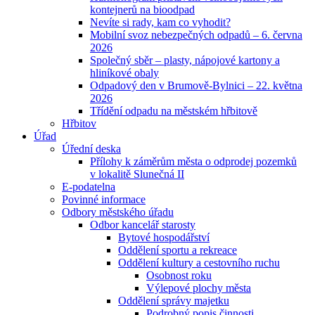
kontejnerů na bioodpad
Nevíte si rady, kam co vyhodit?
Mobilní svoz nebezpečných odpadů – 6. června
2026
Společný sběr – plasty, nápojové kartony a
hliníkové obaly
Odpadový den v Brumově-Bylnici – 22. května
2026
Třídění odpadu na městském hřbitově
Hřbitov
Úřad
Úřední deska
Přílohy k záměrům města o odprodej pozemků
v lokalitě Slunečná II
E-podatelna
Povinné informace
Odbory městského úřadu
Odbor kancelář starosty
Bytové hospodářství
Oddělení sportu a rekreace
Oddělení kultury a cestovního ruchu
Osobnost roku
Výlepové plochy města
Oddělení správy majetku
Podrobný popis činnosti