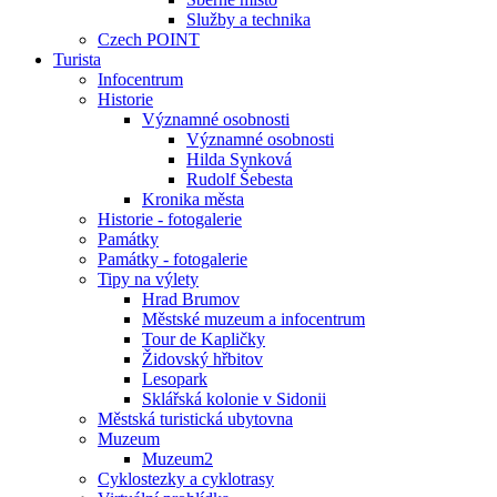
Služby a technika
Czech POINT
Turista
Infocentrum
Historie
Významné osobnosti
Významné osobnosti
Hilda Synková
Rudolf Šebesta
Kronika města
Historie - fotogalerie
Památky
Památky - fotogalerie
Tipy na výlety
Hrad Brumov
Městské muzeum a infocentrum
Tour de Kapličky
Židovský hřbitov
Lesopark
Sklářská kolonie v Sidonii
Městská turistická ubytovna
Muzeum
Muzeum2
Cyklostezky a cyklotrasy