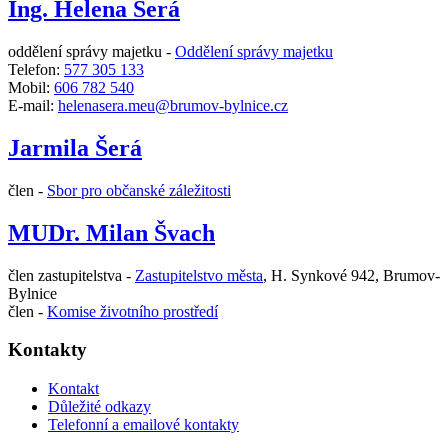
Ing. Helena Šerá
oddělení správy majetku -
Oddělení správy majetku
Telefon:
577 305 133
Mobil:
606 782 540
E-mail:
helenasera.meu@brumov-bylnice.cz
Jarmila Šerá
člen -
Sbor pro občanské záležitosti
MUDr. Milan Švach
člen zastupitelstva -
Zastupitelstvo města
,
H. Synkové 942, Brumov-
Bylnice
člen -
Komise životního prostředí
Kontakty
Kontakt
Důležité odkazy
Telefonní a emailové kontakty