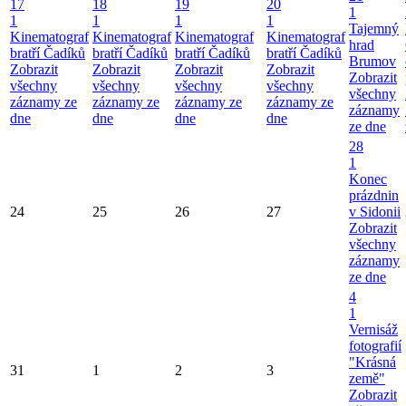
17
18
19
20
1
1
1
1
1
Tajemný
Kinematograf
Kinematograf
Kinematograf
Kinematograf
hrad
bratří Čadíků
bratří Čadíků
bratří Čadíků
bratří Čadíků
Brumov
Zobrazit
Zobrazit
Zobrazit
Zobrazit
Zobrazit
všechny
všechny
všechny
všechny
všechny
záznamy ze
záznamy ze
záznamy ze
záznamy ze
záznamy
dne
dne
dne
dne
ze dne
28
1
Konec
prázdnin
24
25
26
27
v Sidonii
Zobrazit
všechny
záznamy
ze dne
4
1
Vernisáž
fotografií
"Krásná
31
1
2
3
země"
Zobrazit