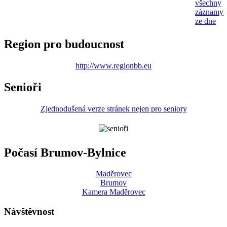
všechny
záznamy
ze dne
Region pro budoucnost
http://www.regionbb.eu
Senioři
Zjednodušená verze stránek nejen pro seniory
Počasí Brumov-Bylnice
Maděrovec
Brumov
Kamera Maděrovec
Návštěvnost