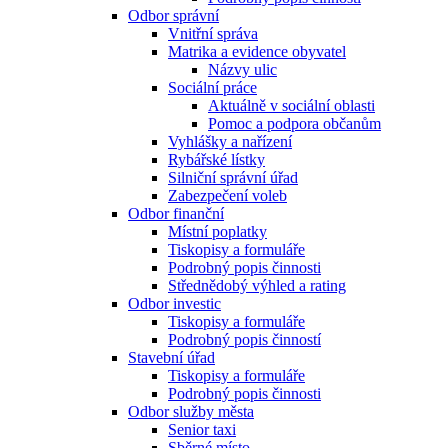
Odbor správní
Vnitřní správa
Matrika a evidence obyvatel
Názvy ulic
Sociální práce
Aktuálně v sociální oblasti
Pomoc a podpora občanům
Vyhlášky a nařízení
Rybářské lístky
Silniční správní úřad
Zabezpečení voleb
Odbor finanční
Místní poplatky
Tiskopisy a formuláře
Podrobný popis činnosti
Střednědobý výhled a rating
Odbor investic
Tiskopisy a formuláře
Podrobný popis činností
Stavební úřad
Tiskopisy a formuláře
Podrobný popis činnosti
Odbor služby města
Senior taxi
Sběrné místo