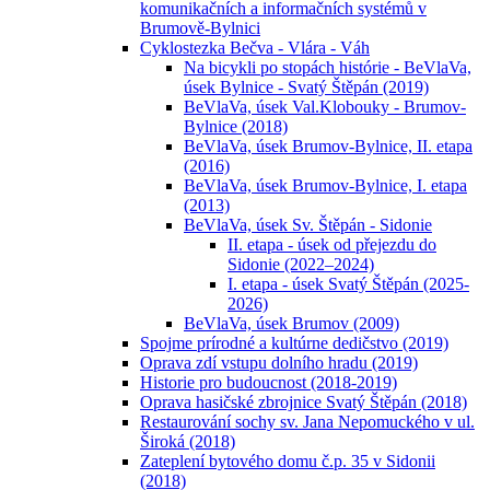
komunikačních a informačních systémů v
Brumově-Bylnici
Cyklostezka Bečva - Vlára - Váh
Na bicykli po stopách histórie - BeVlaVa,
úsek Bylnice - Svatý Štěpán (2019)
BeVlaVa, úsek Val.Klobouky - Brumov-
Bylnice (2018)
BeVlaVa, úsek Brumov-Bylnice, II. etapa
(2016)
BeVlaVa, úsek Brumov-Bylnice, I. etapa
(2013)
BeVlaVa, úsek Sv. Štěpán - Sidonie
II. etapa - úsek od přejezdu do
Sidonie (2022–2024)
I. etapa - úsek Svatý Štěpán (2025-
2026)
BeVlaVa, úsek Brumov (2009)
Spojme prírodné a kultúrne dedičstvo (2019)
Oprava zdí vstupu dolního hradu (2019)
Historie pro budoucnost (2018-2019)
Oprava hasičské zbrojnice Svatý Štěpán (2018)
Restaurování sochy sv. Jana Nepomuckého v ul.
Široká (2018)
Zateplení bytového domu č.p. 35 v Sidonii
(2018)