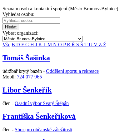
Seznam osob a kontaktní spojení (Město Brumov-Bylnice)
Vyhledat osobu:
Hledat
Vybrat organizaci:
Vše
B
D
F
G
H
J
K
L
M
N
O
P
R
Ř
S
Š
T
U
V
Z
Ž
Tomáš Šašinka
údržbář krytý bazén -
Oddělení sportu a rekreace
Mobil:
724 077 965
Libor Šenkeřík
člen -
Osadní výbor Svatý Štěpán
Františka Šenkeříková
člen -
Sbor pro občanské záležitosti