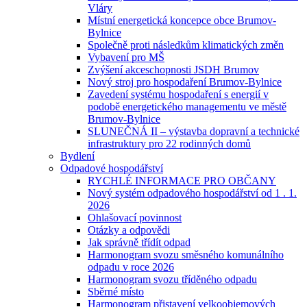
Vláry
Místní energetická koncepce obce Brumov-
Bylnice
Společně proti následkům klimatických změn
Vybavení pro MŠ
Zvýšení akceschopnosti JSDH Brumov
Nový stroj pro hospodaření Brumov-Bylnice
Zavedení systému hospodaření s energií v
podobě energetického managementu ve městě
Brumov-Bylnice
SLUNEČNÁ II – výstavba dopravní a technické
infrastruktury pro 22 rodinných domů
Bydlení
Odpadové hospodářství
RYCHLÉ INFORMACE PRO OBČANY
Nový systém odpadového hospodářství od 1 . 1.
2026
Ohlašovací povinnost
Otázky a odpovědi
Jak správně třídít odpad
Harmonogram svozu směsného komunálního
odpadu v roce 2026
Harmonogram svozu tříděného odpadu
Sběrné místo
Harmonogram přistavení velkoobjemových