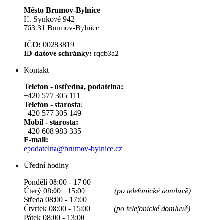
Město Brumov-Bylnice
H. Synkové 942
763 31 Brumov-Bylnice
IČO:
00283819
ID datové schránky:
rqcb3a2
Kontakt
Telefon - ústředna, podatelna:
+420 577 305 111
Telefon - starosta:
+420 577 305 149
Mobil - starosta:
+420 608 983 335
E-mail:
epodatelna@brumov-bylnice.cz
Úřední hodiny
Pondělí 08:00 - 17:00
Úterý 08:00 - 15:00
(po telefonické domluvě)
Středa 08:00 - 17:00
Čtvrtek 08:00 - 15:00
(po telefonické domluvě)
Pátek 08:00 - 13:00