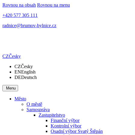
Rovnou na obsah
Rovnou na menu
+420 577 305 111
radnice@brumov-bylnice.cz
CZ
Česky
CZ
Česky
EN
English
DE
Deutsch
Menu
Město
O městě
Samospráva
Zastupitelstvo
Finanční výbor
Kontrolní výbor
Osadní výbor Svatý Štěpán