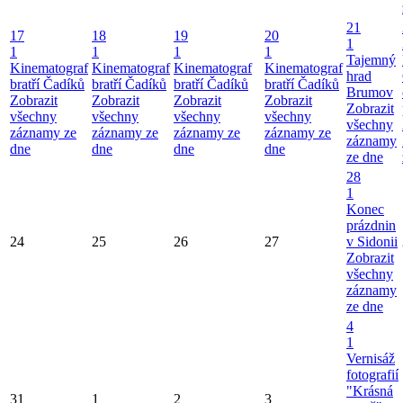
21
17
18
19
20
1
1
1
1
1
Tajemný
Kinematograf
Kinematograf
Kinematograf
Kinematograf
hrad
bratří Čadíků
bratří Čadíků
bratří Čadíků
bratří Čadíků
Brumov
Zobrazit
Zobrazit
Zobrazit
Zobrazit
Zobrazit
všechny
všechny
všechny
všechny
všechny
záznamy ze
záznamy ze
záznamy ze
záznamy ze
záznamy
dne
dne
dne
dne
ze dne
28
1
Konec
prázdnin
24
25
26
27
v Sidonii
Zobrazit
všechny
záznamy
ze dne
4
1
Vernisáž
fotografií
"Krásná
31
1
2
3