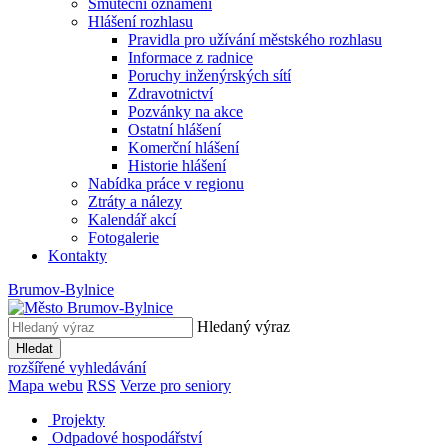
Smuteční oznámení
Hlášení rozhlasu
Pravidla pro užívání městského rozhlasu
Informace z radnice
Poruchy inženýrských sítí
Zdravotnictví
Pozvánky na akce
Ostatní hlášení
Komerční hlášení
Historie hlášení
Nabídka práce v regionu
Ztráty a nálezy
Kalendář akcí
Fotogalerie
Kontakty
Brumov-Bylnice
Hledaný výraz
Hledat
rozšířené vyhledávání
Mapa webu
RSS
Verze pro seniory
Projekty
Odpadové hospodářství