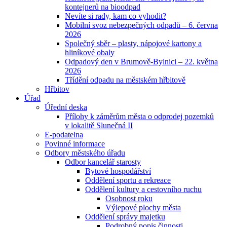
kontejnerů na bioodpad
Nevíte si rady, kam co vyhodit?
Mobilní svoz nebezpečných odpadů – 6. června
2026
Společný sběr – plasty, nápojové kartony a
hliníkové obaly
Odpadový den v Brumově-Bylnici – 22. května
2026
Třídění odpadu na městském hřbitově
Hřbitov
Úřad
Úřední deska
Přílohy k záměrům města o odprodej pozemků
v lokalitě Slunečná II
E-podatelna
Povinné informace
Odbory městského úřadu
Odbor kancelář starosty
Bytové hospodářství
Oddělení sportu a rekreace
Oddělení kultury a cestovního ruchu
Osobnost roku
Výlepové plochy města
Oddělení správy majetku
Podrobný popis činnosti