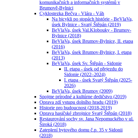
komunikačních a informačních systémů v
Brumově-Bylnici
Cyklostezka Bečva - Vlára - Váh
Na bicykli po stopách histórie - BeVlaVa,
úsek Bylnice - Svatý Štěpán (2019)
BeVlaVa, úsek Val.Klobouky - Brumov-
Bylnice (2018)
BeVlaVa, úsek Brumov-Bylnice, II. etapa
(2016)
BeVlaVa, úsek Brumov-Bylnice, I. etapa
(2013)
BeVlaVa, úsek Sv. Štěpán - Sidonie
II. etapa - úsek od přejezdu do
Sidonie (2022–2024)
I. etapa - úsek Svatý Štěpán (2025-
2026)
BeVlaVa, úsek Brumov (2009)
Spojme prírodné a kultúrne dedičstvo (2019)
Oprava zdí vstupu dolního hradu (2019)
Historie pro budoucnost (2018-2019)
Oprava hasičské zbrojnice Svatý Štěpán (2018)
Restaurování sochy sv. Jana Nepomuckého v ul.
Široká (2018)
Zateplení bytového domu č.p. 35 v Sidonii
(2018)