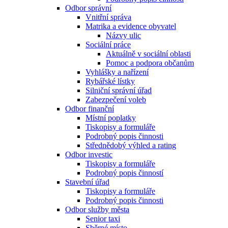
Odbor správní
Vnitřní správa
Matrika a evidence obyvatel
Názvy ulic
Sociální práce
Aktuálně v sociální oblasti
Pomoc a podpora občanům
Vyhlášky a nařízení
Rybářské lístky
Silniční správní úřad
Zabezpečení voleb
Odbor finanční
Místní poplatky
Tiskopisy a formuláře
Podrobný popis činnosti
Střednědobý výhled a rating
Odbor investic
Tiskopisy a formuláře
Podrobný popis činností
Stavební úřad
Tiskopisy a formuláře
Podrobný popis činnosti
Odbor služby města
Senior taxi
Sběrné místo