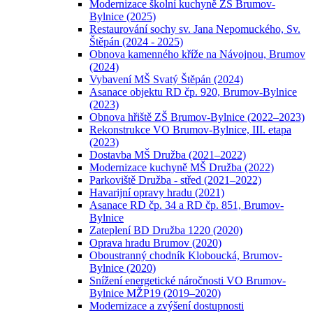
Modernizace školní kuchyně ZŠ Brumov-
Bylnice (2025)
Restaurování sochy sv. Jana Nepomuckého, Sv.
Štěpán (2024 - 2025)
Obnova kamenného kříže na Návojnou, Brumov
(2024)
Vybavení MŠ Svatý Štěpán (2024)
Asanace objektu RD čp. 920, Brumov-Bylnice
(2023)
Obnova hřiště ZŠ Brumov-Bylnice (2022–2023)
Rekonstrukce VO Brumov-Bylnice, III. etapa
(2023)
Dostavba MŠ Družba (2021–2022)
Modernizace kuchyně MŠ Družba (2022)
Parkoviště Družba - střed (2021–2022)
Havarijní opravy hradu (2021)
Asanace RD čp. 34 a RD čp. 851, Brumov-
Bylnice
Zateplení BD Družba 1220 (2020)
Oprava hradu Brumov (2020)
Oboustranný chodník Kloboucká, Brumov-
Bylnice (2020)
Snížení energetické náročnosti VO Brumov-
Bylnice MŽP19 (2019–2020)
Modernizace a zvýšení dostupnosti