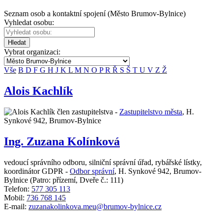
Seznam osob a kontaktní spojení (Město Brumov-Bylnice)
Vyhledat osobu:
Hledat
Vybrat organizaci:
Vše
B
D
F
G
H
J
K
L
M
N
O
P
R
Ř
S
Š
T
U
V
Z
Ž
Alois Kachlík
člen zastupitelstva -
Zastupitelstvo města
,
H.
Synkové 942, Brumov-Bylnice
Ing. Zuzana Kolínková
vedoucí správního odboru, silniční správní úřad, rybářské lístky,
koordinátor GDPR -
Odbor správní
,
H. Synkové 942, Brumov-
Bylnice
(Patro: přízemí, Dveře č.: 111)
Telefon:
577 305 113
Mobil:
736 768 145
E-mail:
zuzanakolinkova.meu@brumov-bylnice.cz