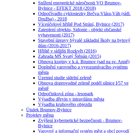
Snížení energetické náročnosti VO Brumov-
Bylnice - EFEKT 2018 (2018)
Odpočívadlo cyklostezky Bečva-Vlára-Váh (sídl.
Družba) - 2018
Víceúčelové hřiště Pod Strání, Bylnice (2017)
Zateplení objektu, Sidonie - objekt občanské
vybavenosti (2017)
Stavební úpravy bývalé základní školy na bytový
dům (2016-2017)
Hřiště v sídlišti Rozkvět (2016)
Zahrada MŠ Svatý Štěpán (2015)
Obnova krajiny v k.ú. Brumov (sad na sv. Anně)
Doplnění varovného a vyrozumívacího systému
města
Územní studie sídelní zeleně
Obnova doprovodné zeleně podél silnice I⁄57 ve
městě
Odpočinková zóna - lesopark
Výsadba dřevin v intravilánu města
Výsadba kruhového objezdu
Útulek Brumov-Bylnice
Projekty města
Zvýšení kybernetické bezpečnosti - Brumov-
Bylnice
Varovný a informační systém měst a obcí povodí