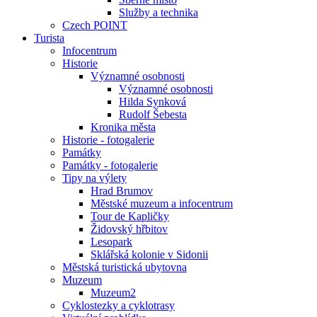
Služby a technika
Czech POINT
Turista
Infocentrum
Historie
Významné osobnosti
Významné osobnosti
Hilda Synková
Rudolf Šebesta
Kronika města
Historie - fotogalerie
Památky
Památky - fotogalerie
Tipy na výlety
Hrad Brumov
Městské muzeum a infocentrum
Tour de Kapličky
Židovský hřbitov
Lesopark
Sklářská kolonie v Sidonii
Městská turistická ubytovna
Muzeum
Muzeum2
Cyklostezky a cyklotrasy