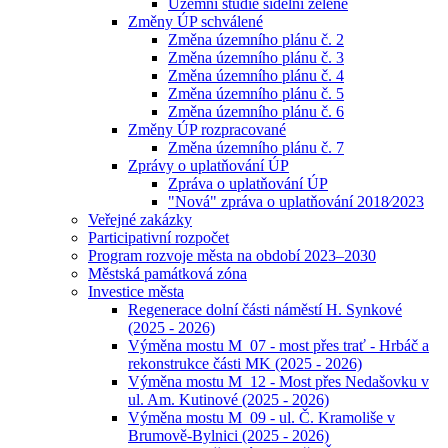
Územní studie sídelní zeleně
Změny ÚP schválené
Změna územního plánu č. 2
Změna územního plánu č. 3
Změna územního plánu č. 4
Změna územního plánu č. 5
Změna územního plánu č. 6
Změny ÚP rozpracované
Změna územního plánu č. 7
Zprávy o uplatňování ÚP
Zpráva o uplatňování ÚP
"Nová" zpráva o uplatňování 2018⁄2023
Veřejné zakázky
Participativní rozpočet
Program rozvoje města na období 2023–2030
Městská památková zóna
Investice města
Regenerace dolní části náměstí H. Synkové
(2025 - 2026)
Výměna mostu M_07 - most přes trať - Hrbáč a
rekonstrukce části MK (2025 - 2026)
Výměna mostu M_12 - Most přes Nedašovku v
ul. Am. Kutinové (2025 - 2026)
Výměna mostu M_09 - ul. Č. Kramoliše v
Brumově-Bylnici (2025 - 2026)