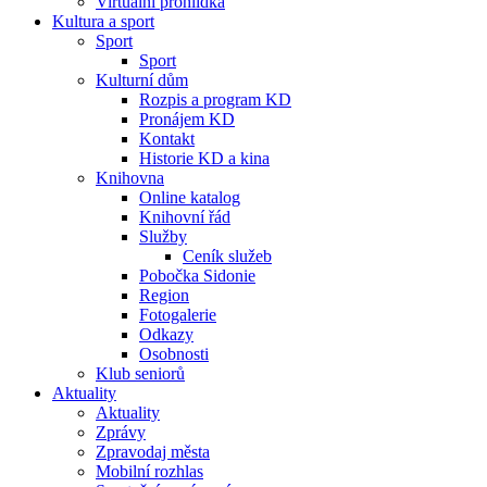
Virtuální prohlídka
Kultura a sport
Sport
Sport
Kulturní dům
Rozpis a program KD
Pronájem KD
Kontakt
Historie KD a kina
Knihovna
Online katalog
Knihovní řád
Služby
Ceník služeb
Pobočka Sidonie
Region
Fotogalerie
Odkazy
Osobnosti
Klub seniorů
Aktuality
Aktuality
Zprávy
Zpravodaj města
Mobilní rozhlas