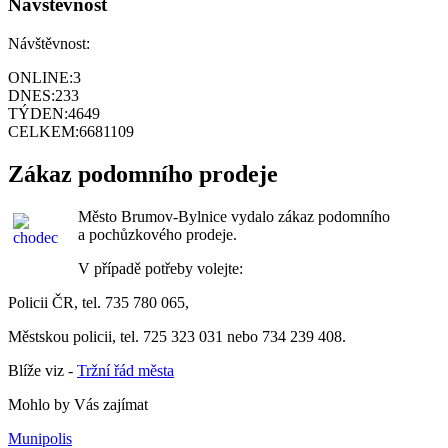
Návštěvnost
Návštěvnost:
ONLINE:
3
DNES:
233
TÝDEN:
4649
CELKEM:
6681109
Zákaz podomního prodeje
Město Brumov-Bylnice vydalo zákaz podomního
a pochůzkového prodeje.
V případě potřeby volejte:
Policii ČR, tel. 735 780 065,
Městskou policii, tel. 725 323 031 nebo 734 239 408.
Blíže viz -
Tržní řád města
Mohlo by Vás zajímat
Munipolis