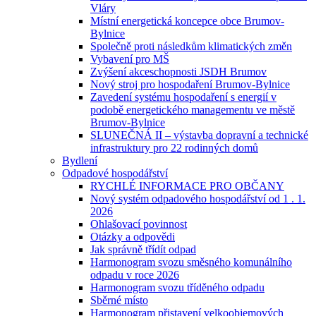
Vláry
Místní energetická koncepce obce Brumov-
Bylnice
Společně proti následkům klimatických změn
Vybavení pro MŠ
Zvýšení akceschopnosti JSDH Brumov
Nový stroj pro hospodaření Brumov-Bylnice
Zavedení systému hospodaření s energií v
podobě energetického managementu ve městě
Brumov-Bylnice
SLUNEČNÁ II – výstavba dopravní a technické
infrastruktury pro 22 rodinných domů
Bydlení
Odpadové hospodářství
RYCHLÉ INFORMACE PRO OBČANY
Nový systém odpadového hospodářství od 1 . 1.
2026
Ohlašovací povinnost
Otázky a odpovědi
Jak správně třídít odpad
Harmonogram svozu směsného komunálního
odpadu v roce 2026
Harmonogram svozu tříděného odpadu
Sběrné místo
Harmonogram přistavení velkoobjemových