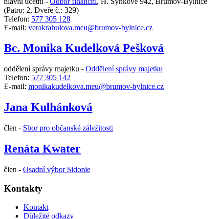
hlavní účetní -
Odbor finanční
,
H. Synkové 942, Brumov-Bylnice
(Patro: 2, Dveře č.: 329)
Telefon:
577 305 128
E-mail:
verakrahulova.meu@brumov-bylnice.cz
Bc. Monika Kudelková Pešková
oddělení správy majetku -
Oddělení správy majetku
Telefon:
577 305 142
E-mail:
monikakudelkova.meu@brumov-bylnice.cz
Jana Kulhánková
člen -
Sbor pro občanské záležitosti
Renáta Kwater
člen -
Osadní výbor Sidonie
Kontakty
Kontakt
Důležité odkazy