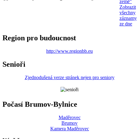
země"
Zobrazit
všechny
záznamy
ze dne
Region pro budoucnost
http://www.regionbb.eu
Senioři
Zjednodušená verze stránek nejen pro seniory
Počasí Brumov-Bylnice
Maděrovec
Brumov
Kamera Maděrovec