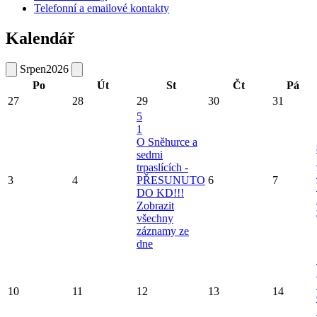
Telefonní a emailové kontakty
Kalendář
Srpen
2026
Po
Út
St
Čt
Pá
27
28
29
30
31
5
1
O Sněhurce a
sedmi
trpaslících -
3
4
PŘESUNUTO
6
7
DO KD!!!
Zobrazit
všechny
záznamy ze
dne
10
11
12
13
14