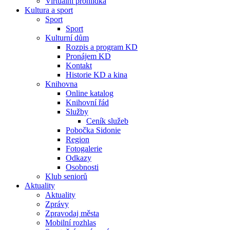
Virtuální prohlídka
Kultura a sport
Sport
Sport
Kulturní dům
Rozpis a program KD
Pronájem KD
Kontakt
Historie KD a kina
Knihovna
Online katalog
Knihovní řád
Služby
Ceník služeb
Pobočka Sidonie
Region
Fotogalerie
Odkazy
Osobnosti
Klub seniorů
Aktuality
Aktuality
Zprávy
Zpravodaj města
Mobilní rozhlas