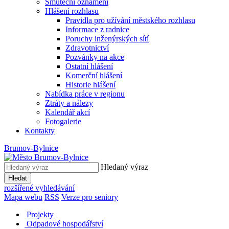
Smuteční oznámení
Hlášení rozhlasu
Pravidla pro užívání městského rozhlasu
Informace z radnice
Poruchy inženýrských sítí
Zdravotnictví
Pozvánky na akce
Ostatní hlášení
Komerční hlášení
Historie hlášení
Nabídka práce v regionu
Ztráty a nálezy
Kalendář akcí
Fotogalerie
Kontakty
Brumov-Bylnice
Hledaný výraz
Hledat
rozšířené vyhledávání
Mapa webu
RSS
Verze pro seniory
Projekty
Odpadové hospodářství