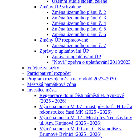
Územní studie sídelní zeleně
Změny ÚP schválené
Změna územního plánu č. 2
Změna územního plánu č. 3
Změna územního plánu č. 4
Změna územního plánu č. 5
Změna územního plánu č. 6
Změny ÚP rozpracované
Změna územního plánu č. 7
Zprávy o uplatňování ÚP
Zpráva o uplatňování ÚP
"Nová" zpráva o uplatňování 2018⁄2023
Veřejné zakázky
Participativní rozpočet
Program rozvoje města na období 2023–2030
Městská památková zóna
Investice města
Regenerace dolní části náměstí H. Synkové
(2025 - 2026)
Výměna mostu M_07 - most přes trať - Hrbáč a
rekonstrukce části MK (2025 - 2026)
Výměna mostu M_12 - Most přes Nedašovku v
ul. Am. Kutinové (2025 - 2026)
Výměna mostu M_09 - ul. Č. Kramoliše v
Brumově-Bylnici (2025 - 2026)