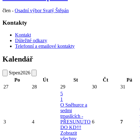
člen -
Osadní výbor Svatý Štěpán
Kontakty
Kontakt
Důležité odkazy
Telefonní a emailové kontakty
Kalendář
Srpen
2026
Po
Út
St
Čt
Pá
27
28
29
30
31
5
1
O Sněhurce a
sedmi
trpaslících -
3
4
PŘESUNUTO
6
7
DO KD!!!
Zobrazit
všechny