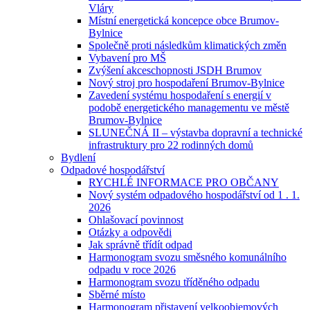
Vláry
Místní energetická koncepce obce Brumov-
Bylnice
Společně proti následkům klimatických změn
Vybavení pro MŠ
Zvýšení akceschopnosti JSDH Brumov
Nový stroj pro hospodaření Brumov-Bylnice
Zavedení systému hospodaření s energií v
podobě energetického managementu ve městě
Brumov-Bylnice
SLUNEČNÁ II – výstavba dopravní a technické
infrastruktury pro 22 rodinných domů
Bydlení
Odpadové hospodářství
RYCHLÉ INFORMACE PRO OBČANY
Nový systém odpadového hospodářství od 1 . 1.
2026
Ohlašovací povinnost
Otázky a odpovědi
Jak správně třídít odpad
Harmonogram svozu směsného komunálního
odpadu v roce 2026
Harmonogram svozu tříděného odpadu
Sběrné místo
Harmonogram přistavení velkoobjemových