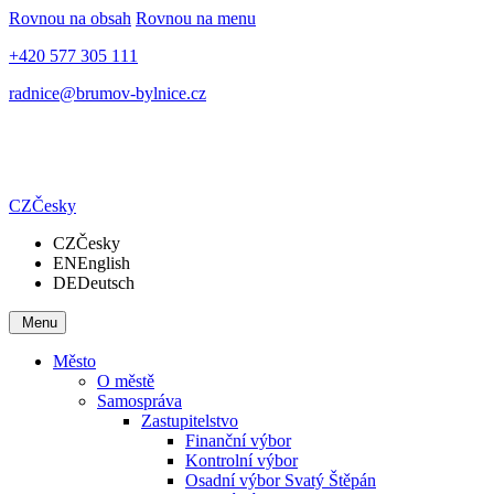
Rovnou na obsah
Rovnou na menu
+420 577 305 111
radnice@brumov-bylnice.cz
CZ
Česky
CZ
Česky
EN
English
DE
Deutsch
Menu
Město
O městě
Samospráva
Zastupitelstvo
Finanční výbor
Kontrolní výbor
Osadní výbor Svatý Štěpán