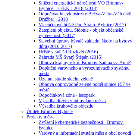
Snížení energetické náročnosti VO Brumov-
Bylnice - EFEKT 2018 (2018)
Odpočívadlo cyklostezky Bečva-Vlára-Váh (sídl.
Družba) - 2018
Víceúčelové hřiště Pod Strání, Bylnice (2017)
Zateplení objektu, Sidonie - objekt občanské
vybavenosti (2017)
Stavební úpravy bývalé základní školy na bytový
dům (2016-2017)
Hřiště v sídlišti Rozkvět (2016)
Zahrada MŠ Svatý Štěpán (2015)
Obnova krajiny v k.ú. Brumov (sad na sv. Anně)
Doplnění varovného a vyrozumívacího systému
města
Územní studie sídelní zeleně
Obnova doprovodné zeleně podél silnice I⁄57 ve
městě
Odpočinková zóna - lesopark
Výsadba dřevin v intravilánu města
Výsadba kruhového objezdu
Útulek Brumov-Bylnice
Projekty města
Zvýšení kybernetické bezpečnosti - Brumov-
Bylnice
Varovný a informační systém měst a obcí povodí