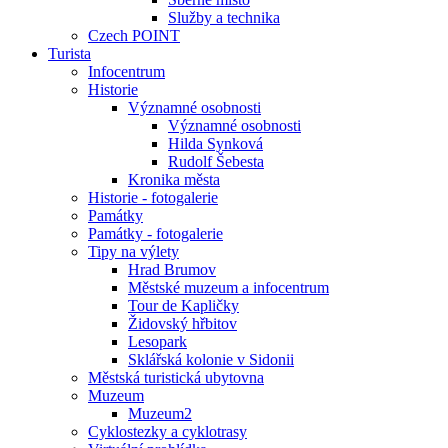
Služby a technika
Czech POINT
Turista
Infocentrum
Historie
Významné osobnosti
Významné osobnosti
Hilda Synková
Rudolf Šebesta
Kronika města
Historie - fotogalerie
Památky
Památky - fotogalerie
Tipy na výlety
Hrad Brumov
Městské muzeum a infocentrum
Tour de Kapličky
Židovský hřbitov
Lesopark
Sklářská kolonie v Sidonii
Městská turistická ubytovna
Muzeum
Muzeum2
Cyklostezky a cyklotrasy