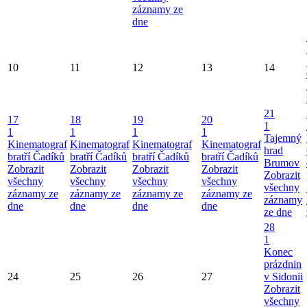
záznamy ze
dne
10
11
12
13
14
21
17
18
19
20
1
1
1
1
1
Tajemný
Kinematograf
Kinematograf
Kinematograf
Kinematograf
hrad
bratří Čadíků
bratří Čadíků
bratří Čadíků
bratří Čadíků
Brumov
Zobrazit
Zobrazit
Zobrazit
Zobrazit
Zobrazit
všechny
všechny
všechny
všechny
všechny
záznamy ze
záznamy ze
záznamy ze
záznamy ze
záznamy
dne
dne
dne
dne
ze dne
28
1
Konec
prázdnin
24
25
26
27
v Sidonii
Zobrazit
všechny