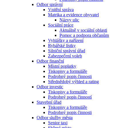
Odbor správní
Vnitřní správa
Matrika a evidence obyvatel
Názvy ulic
Sociální práce
Aktuálně v sociální oblasti
Pomoc a podpora občanům
Vyhlášky a nařízení
Rybářské lístky
Silniční správní úřad
Zabezpečení voleb
Odbor finanční
Místní poplatky
Tiskopisy a formuláře
Podrobný popis činnosti
Střednědobý výhled a rating
Odbor investic
Tiskopisy a formuláře
Podrobný popis činností
Stavební úřad
Tiskopisy a formuláře
Podrobný popis činnosti
Odbor služby města
Senior taxi
Sběrné místo