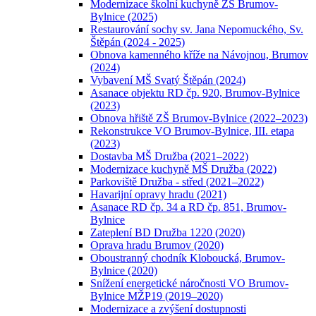
Modernizace školní kuchyně ZŠ Brumov-
Bylnice (2025)
Restaurování sochy sv. Jana Nepomuckého, Sv.
Štěpán (2024 - 2025)
Obnova kamenného kříže na Návojnou, Brumov
(2024)
Vybavení MŠ Svatý Štěpán (2024)
Asanace objektu RD čp. 920, Brumov-Bylnice
(2023)
Obnova hřiště ZŠ Brumov-Bylnice (2022–2023)
Rekonstrukce VO Brumov-Bylnice, III. etapa
(2023)
Dostavba MŠ Družba (2021–2022)
Modernizace kuchyně MŠ Družba (2022)
Parkoviště Družba - střed (2021–2022)
Havarijní opravy hradu (2021)
Asanace RD čp. 34 a RD čp. 851, Brumov-
Bylnice
Zateplení BD Družba 1220 (2020)
Oprava hradu Brumov (2020)
Oboustranný chodník Kloboucká, Brumov-
Bylnice (2020)
Snížení energetické náročnosti VO Brumov-
Bylnice MŽP19 (2019–2020)
Modernizace a zvýšení dostupnosti