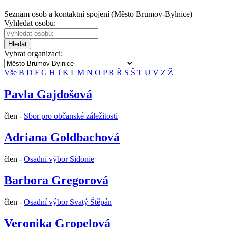
Seznam osob a kontaktní spojení (Město Brumov-Bylnice)
Vyhledat osobu:
Hledat
Vybrat organizaci:
Vše
B
D
F
G
H
J
K
L
M
N
O
P
R
Ř
S
Š
T
U
V
Z
Ž
Pavla Gajdošová
člen -
Sbor pro občanské záležitosti
Adriana Goldbachová
člen -
Osadní výbor Sidonie
Barbora Gregorová
člen -
Osadní výbor Svatý Štěpán
Veronika Gropelová