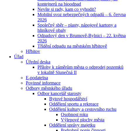
kontejnerů na bioodpad
Nevíte si rady, kam co vyhodit?
Mobilní svoz nebezpečných odpadů – 6. června
2026
Společný sběr – plasty, nápojové kartony a
hliníkové obaly
Odpadový den v Brumově-Bylnici – 22. května
2026
Třídění odpadu na městském hřbitově
Hřbitov
Úřad
Úřední deska
Přílohy k záměrům města o odprodej pozemků
v lokalitě Slunečná II
E-podatelna
Povinné informace
Odbory městského úřadu
Odbor kancelář starosty
Bytové hospodářství
Oddělení sportu a rekreace
Oddělení kultury a cestovního ruchu
Osobnost roku
Výlepové plochy města
Oddělení správy majetku
Podrobný popis činnosti