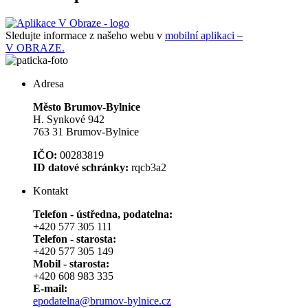
Sledujte informace z našeho webu v
mobilní aplikaci –
V OBRAZE.
Adresa
Město Brumov-Bylnice
H. Synkové 942
763 31 Brumov-Bylnice
IČO:
00283819
ID datové schránky:
rqcb3a2
Kontakt
Telefon - ústředna, podatelna:
+420 577 305 111
Telefon - starosta:
+420 577 305 149
Mobil - starosta:
+420 608 983 335
E-mail:
epodatelna@brumov-bylnice.cz