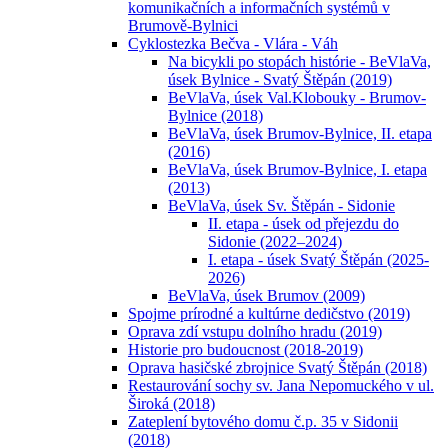
komunikačních a informačních systémů v
Brumově-Bylnici
Cyklostezka Bečva - Vlára - Váh
Na bicykli po stopách histórie - BeVlaVa,
úsek Bylnice - Svatý Štěpán (2019)
BeVlaVa, úsek Val.Klobouky - Brumov-
Bylnice (2018)
BeVlaVa, úsek Brumov-Bylnice, II. etapa
(2016)
BeVlaVa, úsek Brumov-Bylnice, I. etapa
(2013)
BeVlaVa, úsek Sv. Štěpán - Sidonie
II. etapa - úsek od přejezdu do
Sidonie (2022–2024)
I. etapa - úsek Svatý Štěpán (2025-
2026)
BeVlaVa, úsek Brumov (2009)
Spojme prírodné a kultúrne dedičstvo (2019)
Oprava zdí vstupu dolního hradu (2019)
Historie pro budoucnost (2018-2019)
Oprava hasičské zbrojnice Svatý Štěpán (2018)
Restaurování sochy sv. Jana Nepomuckého v ul.
Široká (2018)
Zateplení bytového domu č.p. 35 v Sidonii
(2018)