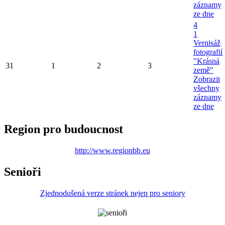
záznamy
ze dne
4
1
Vernisáž
fotografií
"Krásná
31
1
2
3
země"
Zobrazit
všechny
záznamy
ze dne
Region pro budoucnost
http://www.regionbb.eu
Senioři
Zjednodušená verze stránek nejen pro seniory