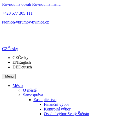
Rovnou na obsah
Rovnou na menu
+420 577 305 111
radnice@brumov-bylnice.cz
CZ
Česky
CZ
Česky
EN
English
DE
Deutsch
Menu
Město
O městě
Samospráva
Zastupitelstvo
Finanční výbor
Kontrolní výbor
Osadní výbor Svatý Štěpán