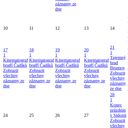
záznamy ze
dne
10
11
12
13
14
21
17
18
19
20
1
1
1
1
1
Tajemný
Kinematograf
Kinematograf
Kinematograf
Kinematograf
hrad
bratří Čadíků
bratří Čadíků
bratří Čadíků
bratří Čadíků
Brumov
Zobrazit
Zobrazit
Zobrazit
Zobrazit
Zobrazit
všechny
všechny
všechny
všechny
všechny
záznamy ze
záznamy ze
záznamy ze
záznamy ze
záznamy
dne
dne
dne
dne
ze dne
28
1
Konec
prázdnin
24
25
26
27
v Sidonii
Zobrazit
všechny