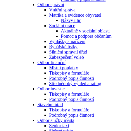
Odbor správní
Vnitřní správa
Matrika a evidence obyvatel
Názvy ulic
Sociální práce
Aktuálně v sociální oblasti
Pomoc a podpora občanům
Vyhlášky a nařízení
Rybářské lístky
Silniční správní úřad
Zabezpečení voleb
Odbor finanční
Místní poplatky
Tiskopisy a formuláře
Podrobný popis činnosti
Střednědobý výhled a rating
Odbor investic
Tiskopisy a formuláře
Podrobný popis činností
Stavební úřad
Tiskopisy a formuláře
Podrobný popis činnosti
Odbor služby města
Senior taxi
Sběrné místo