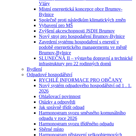
Vláry
Místní energetická koncepce obce Brumov-
Bylnice
Společně proti následkům klimatických změn
Vybavení pro MŠ
Zvýšení akceschopnosti JSDH Brumov
Nový stroj pro hospodaření Brumov-Bylnice
Zavedení systému hospodaření s energií v
podobě energetického managementu ve městě
Brumov-Bylnice
SLUNEČNÁ II – výstavba dopravní a technické
infrastruktury pro 22 rodinných domů
Bydlení
Odpadové hospodářství
RYCHLÉ INFORMACE PRO OBČANY
Nový systém odpadového hospodářství od 1 . 1.
2026
Ohlašovací povinnost
Otázky a odpovědi
Jak správně třídít odpad
Harmonogram svozu směsného komunálního
odpadu v roce 2026
Harmonogram svozu tříděného odpadu
Sběrné místo
Harmonogram přistavení velkoobjemových