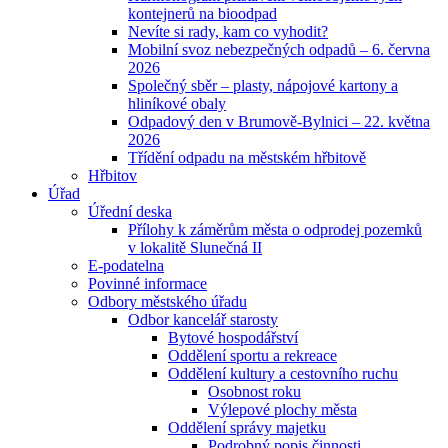
kontejnerů na bioodpad
Nevíte si rady, kam co vyhodit?
Mobilní svoz nebezpečných odpadů – 6. června
2026
Společný sběr – plasty, nápojové kartony a
hliníkové obaly
Odpadový den v Brumově-Bylnici – 22. května
2026
Třídění odpadu na městském hřbitově
Hřbitov
Úřad
Úřední deska
Přílohy k záměrům města o odprodej pozemků
v lokalitě Slunečná II
E-podatelna
Povinné informace
Odbory městského úřadu
Odbor kancelář starosty
Bytové hospodářství
Oddělení sportu a rekreace
Oddělení kultury a cestovního ruchu
Osobnost roku
Výlepové plochy města
Oddělení správy majetku
Podrobný popis činnosti