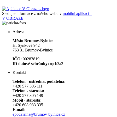
Sledujte informace z našeho webu v
mobilní aplikaci –
V OBRAZE.
Adresa
Město Brumov-Bylnice
H. Synkové 942
763 31 Brumov-Bylnice
IČO:
00283819
ID datové schránky:
rqcb3a2
Kontakt
Telefon - ústředna, podatelna:
+420 577 305 111
Telefon - starosta:
+420 577 305 149
Mobil - starosta:
+420 608 983 335
E-mail:
epodatelna@brumov-bylnice.cz