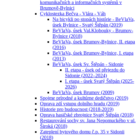
komunikačních a informačních systémů v
Brumově-Bylnici
Cyklostezka Bečva - Vlára - Váh
Na bicykli po stopách histórie - BeVlaVa,
úsek Bylnice - Svatý Štěpán (2019)
BeVlaVa, úsek Val.Klobouky - Brumov-
Bylnice (2018)
BeVlaVa, úsek Brumov-Bylnice, II. etapa
(2016)
BeVlaVa, úsek Brumov-Bylnice, I. etapa
(2013)
BeVlaVa, úsek Sv. Štěpán - Sidonie
II. etapa - úsek od přejezdu do
Sidonie (2022–2024)
I. etapa - úsek Svatý Štěpán (2025-
2026)
BeVlaVa, úsek Brumov (2009)
Spojme prírodné a kultúrne dedičstvo (2019)
Oprava zdí vstupu dolního hradu (2019)
Historie pro budoucnost (2018-2019)
Oprava hasičské zbrojnice Svatý Štěpán (2018)
Restaurování sochy sv. Jana Nepomuckého v ul.
Široká (2018)
Zateplení bytového domu č.p. 35 v Sidonii
(2018)