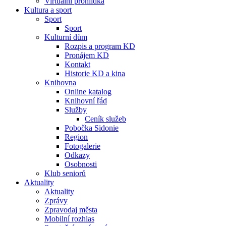
Virtuální prohlídka
Kultura a sport
Sport
Sport
Kulturní dům
Rozpis a program KD
Pronájem KD
Kontakt
Historie KD a kina
Knihovna
Online katalog
Knihovní řád
Služby
Ceník služeb
Pobočka Sidonie
Region
Fotogalerie
Odkazy
Osobnosti
Klub seniorů
Aktuality
Aktuality
Zprávy
Zpravodaj města
Mobilní rozhlas