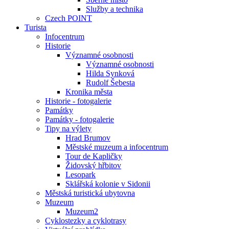
Služby a technika
Czech POINT
Turista
Infocentrum
Historie
Významné osobnosti
Významné osobnosti
Hilda Synková
Rudolf Šebesta
Kronika města
Historie - fotogalerie
Památky
Památky - fotogalerie
Tipy na výlety
Hrad Brumov
Městské muzeum a infocentrum
Tour de Kapličky
Židovský hřbitov
Lesopark
Sklářská kolonie v Sidonii
Městská turistická ubytovna
Muzeum
Muzeum2
Cyklostezky a cyklotrasy