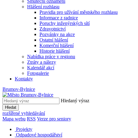
Smuteční oznámení
Hlášení rozhlasu
Pravidla pro užívání městského rozhlasu
Informace z radnice
Poruchy inženýrských sítí
Zdravotnictví
Pozvánky na akce
Ostatní hlášení
Komerční hlášení
Historie hlášení
Nabídka práce v regionu
Ztráty a nálezy
Kalendář akcí
Fotogalerie
Kontakty
Brumov-Bylnice
Hledaný výraz
Hledat
rozšířené vyhledávání
Mapa webu
RSS
Verze pro seniory
Projekty
Odpadové hospodářství