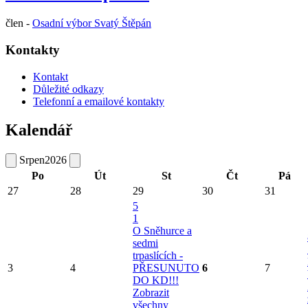
člen -
Osadní výbor Svatý Štěpán
Kontakty
Kontakt
Důležité odkazy
Telefonní a emailové kontakty
Kalendář
Srpen
2026
Po
Út
St
Čt
Pá
27
28
29
30
31
5
1
O Sněhurce a
sedmi
trpaslících -
3
4
PŘESUNUTO
6
7
DO KD!!!
Zobrazit
všechny