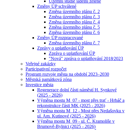
Územní studie sídelní zeleně
Změny ÚP schválené
Změna územního plánu č. 2
Změna územního plánu č. 3
Změna územního plánu č. 4
Změna územního plánu č. 5
Změna územního plánu č. 6
Změny ÚP rozpracované
Změna územního plánu č. 7
Zprávy o uplatňování ÚP
Zpráva o uplatňování ÚP
"Nová" zpráva o uplatňování 2018⁄2023
Veřejné zakázky
Participativní rozpočet
Program rozvoje města na období 2023–2030
Městská památková zóna
Investice města
Regenerace dolní části náměstí H. Synkové
(2025 - 2026)
Výměna mostu M_07 - most přes trať - Hrbáč a
rekonstrukce části MK (2025 - 2026)
Výměna mostu M_12 - Most přes Nedašovku v
ul. Am. Kutinové (2025 - 2026)
Výměna mostu M_09 - ul. Č. Kramoliše v
Brumově-Bylnici (2025 - 2026)