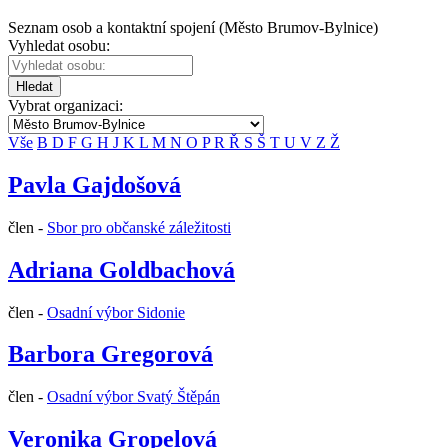
Seznam osob a kontaktní spojení (Město Brumov-Bylnice)
Vyhledat osobu:
Hledat
Vybrat organizaci:
Vše
B
D
F
G
H
J
K
L
M
N
O
P
R
Ř
S
Š
T
U
V
Z
Ž
Pavla Gajdošová
člen -
Sbor pro občanské záležitosti
Adriana Goldbachová
člen -
Osadní výbor Sidonie
Barbora Gregorová
člen -
Osadní výbor Svatý Štěpán
Veronika Gropelová