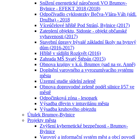
Snížení energetické náročnosti VO Brumov-
Bylnice - EFEKT 2018 (2018)
Odpočívadlo cyklostezky Bečva-Vlára-Váh (sídl.
Družba) - 2018
Víceúčelové hřiště Pod Strání, Bylnice (2017)
Zateplení objektu, Sidonie - objekt občanské
vybavenosti (2017)
Stavební úpravy bývalé základní školy na bytový
dům (2016-2017)
Hřiště v sídlišti Rozkvět (2016)
Zahrada MŠ Svatý Štěpán (2015)
Obnova krajiny v k.ú. Brumov (sad na sv. Anně)
Doplnění varovného a vyrozumívacího systému
města
Územní studie sídelní zeleně
Obnova doprovodné zeleně podél silnice I⁄57 ve
městě
Odpočinková zóna - lesopark
Výsadba dřevin v intravilánu města
Výsadba kruhového objezdu
Útulek Brumov-Bylnice
Projekty města
Zvýšení kybernetické bezpečnosti - Brumov-
Bylnice
Varovný a informační systém měst a obcí povodí