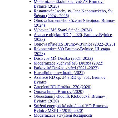
Modernizace školní kuchyně ZŠ Brumov-
Bylnice (2025)
Restaurování sochy sv. Jana Nepomuckého, Sv.
Štěpán (2024 - 2025)
Obnova kamenného kříže na Návojnou, Brumov
(2024)
Vybavení MŠ Svatý Štěpán (2024)
Asanace objektu RD čp. 920, Brumov-Bylnice
(2023)
Obnova hřiště ZŠ Brumov-Bylnice (2022–2023)
Rekonstrukce VO Brumov-Bylnice, III. etapa
(2023)
Dostavba MŠ Družba (2021–2022)
Modernizace kuchyně MŠ Družba (2022)
Parkoviště Družba - střed (2021–2022)
Havarijní opravy hradu (2021)
Asanace RD čp. 34 a RD čp. 851, Brumov-
Bylnice
Zateplení BD Družba 1220 (2020)
Oprava hradu Brumov (2020)
Oboustranný chodník Kloboucká, Brumov-
Bylnice (2020)
Snížení energetické náročnosti VO Brumov-
Bylnice MŽP19 (2019–2020)
Modernizace a zvýšení dostupnosti