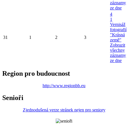
záznamy
ze dne
4
1
Vernisáž
fotografií
"Krásná
31
1
2
3
země"
Zobrazit
všechny
záznamy
ze dne
Region pro budoucnost
http://www.regionbb.eu
Senioři
Zjednodušená verze stránek nejen pro seniory