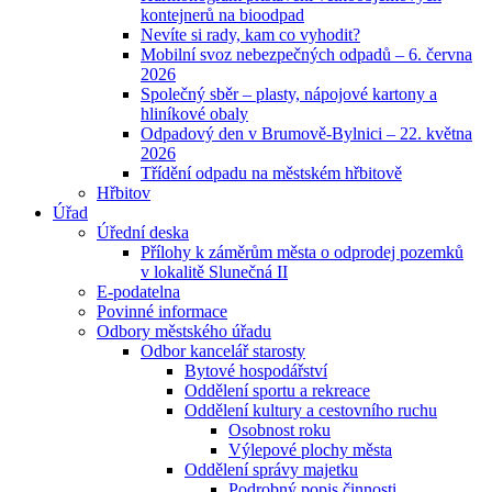
kontejnerů na bioodpad
Nevíte si rady, kam co vyhodit?
Mobilní svoz nebezpečných odpadů – 6. června
2026
Společný sběr – plasty, nápojové kartony a
hliníkové obaly
Odpadový den v Brumově-Bylnici – 22. května
2026
Třídění odpadu na městském hřbitově
Hřbitov
Úřad
Úřední deska
Přílohy k záměrům města o odprodej pozemků
v lokalitě Slunečná II
E-podatelna
Povinné informace
Odbory městského úřadu
Odbor kancelář starosty
Bytové hospodářství
Oddělení sportu a rekreace
Oddělení kultury a cestovního ruchu
Osobnost roku
Výlepové plochy města
Oddělení správy majetku
Podrobný popis činnosti