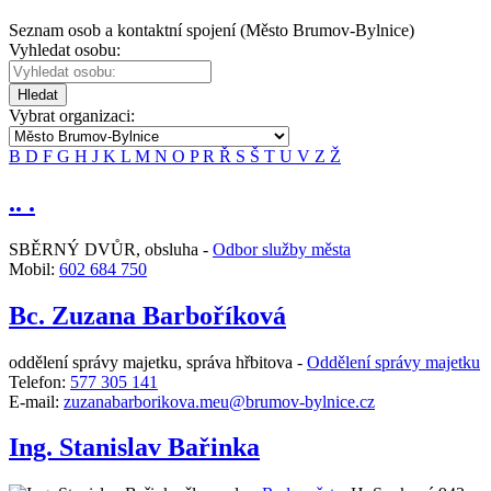
Seznam osob a kontaktní spojení (Město Brumov-Bylnice)
Vyhledat osobu:
Hledat
Vybrat organizaci:
B
D
F
G
H
J
K
L
M
N
O
P
R
Ř
S
Š
T
U
V
Z
Ž
.. .
SBĚRNÝ DVŮR, obsluha -
Odbor služby města
Mobil:
602 684 750
Bc. Zuzana Barboříková
oddělení správy majetku, správa hřbitova -
Oddělení správy majetku
Telefon:
577 305 141
E-mail:
zuzanabarborikova.meu@brumov-bylnice.cz
Ing. Stanislav Bařinka