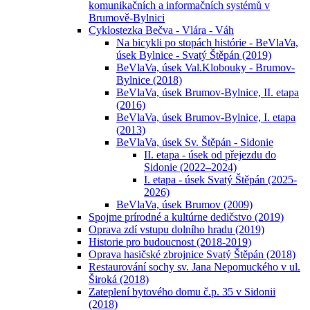
komunikačních a informačních systémů v
Brumově-Bylnici
Cyklostezka Bečva - Vlára - Váh
Na bicykli po stopách histórie - BeVlaVa,
úsek Bylnice - Svatý Štěpán (2019)
BeVlaVa, úsek Val.Klobouky - Brumov-
Bylnice (2018)
BeVlaVa, úsek Brumov-Bylnice, II. etapa
(2016)
BeVlaVa, úsek Brumov-Bylnice, I. etapa
(2013)
BeVlaVa, úsek Sv. Štěpán - Sidonie
II. etapa - úsek od přejezdu do
Sidonie (2022–2024)
I. etapa - úsek Svatý Štěpán (2025-
2026)
BeVlaVa, úsek Brumov (2009)
Spojme prírodné a kultúrne dedičstvo (2019)
Oprava zdí vstupu dolního hradu (2019)
Historie pro budoucnost (2018-2019)
Oprava hasičské zbrojnice Svatý Štěpán (2018)
Restaurování sochy sv. Jana Nepomuckého v ul.
Široká (2018)
Zateplení bytového domu č.p. 35 v Sidonii
(2018)