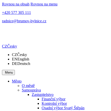
Rovnou na obsah
Rovnou na menu
+420 577 305 111
radnice@brumov-bylnice.cz
CZ
Česky
CZ
Česky
EN
English
DE
Deutsch
Menu
Město
O městě
Samospráva
Zastupitelstvo
Finanční výbor
Kontrolní výbor
Osadní výbor Svatý Štěpán