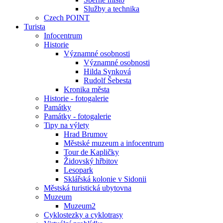
Služby a technika
Czech POINT
Turista
Infocentrum
Historie
Významné osobnosti
Významné osobnosti
Hilda Synková
Rudolf Šebesta
Kronika města
Historie - fotogalerie
Památky
Památky - fotogalerie
Tipy na výlety
Hrad Brumov
Městské muzeum a infocentrum
Tour de Kapličky
Židovský hřbitov
Lesopark
Sklářská kolonie v Sidonii
Městská turistická ubytovna
Muzeum
Muzeum2
Cyklostezky a cyklotrasy