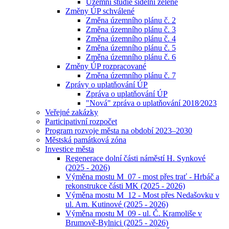
Územní studie sídelní zeleně
Změny ÚP schválené
Změna územního plánu č. 2
Změna územního plánu č. 3
Změna územního plánu č. 4
Změna územního plánu č. 5
Změna územního plánu č. 6
Změny ÚP rozpracované
Změna územního plánu č. 7
Zprávy o uplatňování ÚP
Zpráva o uplatňování ÚP
"Nová" zpráva o uplatňování 2018⁄2023
Veřejné zakázky
Participativní rozpočet
Program rozvoje města na období 2023–2030
Městská památková zóna
Investice města
Regenerace dolní části náměstí H. Synkové
(2025 - 2026)
Výměna mostu M_07 - most přes trať - Hrbáč a
rekonstrukce části MK (2025 - 2026)
Výměna mostu M_12 - Most přes Nedašovku v
ul. Am. Kutinové (2025 - 2026)
Výměna mostu M_09 - ul. Č. Kramoliše v
Brumově-Bylnici (2025 - 2026)