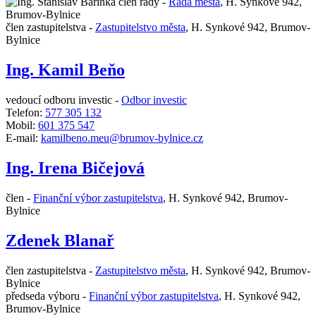
člen rady -
Rada města
,
H. Synkové 942,
Brumov-Bylnice
člen zastupitelstva -
Zastupitelstvo města
,
H. Synkové 942, Brumov-
Bylnice
Ing. Kamil Beňo
vedoucí odboru investic -
Odbor investic
Telefon:
577 305 132
Mobil:
601 375 547
E-mail:
kamilbeno.meu@brumov-bylnice.cz
Ing. Irena Bičejová
člen -
Finanční výbor zastupitelstva
,
H. Synkové 942, Brumov-
Bylnice
Zdenek Blanař
člen zastupitelstva -
Zastupitelstvo města
,
H. Synkové 942, Brumov-
Bylnice
předseda výboru -
Finanční výbor zastupitelstva
,
H. Synkové 942,
Brumov-Bylnice