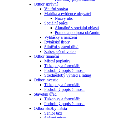
Odbor správní
Vnitřní správa
Matrika a evidence obyvatel
Názvy ulic
Sociální práce
Aktuálně v sociální oblasti
Pomoc a podpora občanům
Vyhlášky a nařízení
Rybářské lístky
Silniční správní úřad
Zabezpečení voleb
Odbor finanční
Místní poplatky
Tiskopisy a formuláře
Podrobný popis činnosti
Střednědobý výhled a rating
Odbor investic
Tiskopisy a formuláře
Podrobný popis činností
Stavební úřad
Tiskopisy a formuláře
Podrobný popis činnosti
Odbor služby města
Senior taxi
Sběrné místo