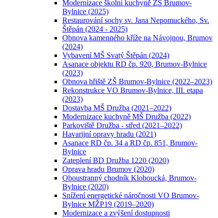
Modernizace školní kuchyně ZŠ Brumov-
Bylnice (2025)
Restaurování sochy sv. Jana Nepomuckého, Sv.
Štěpán (2024 - 2025)
Obnova kamenného kříže na Návojnou, Brumov
(2024)
Vybavení MŠ Svatý Štěpán (2024)
Asanace objektu RD čp. 920, Brumov-Bylnice
(2023)
Obnova hřiště ZŠ Brumov-Bylnice (2022–2023)
Rekonstrukce VO Brumov-Bylnice, III. etapa
(2023)
Dostavba MŠ Družba (2021–2022)
Modernizace kuchyně MŠ Družba (2022)
Parkoviště Družba - střed (2021–2022)
Havarijní opravy hradu (2021)
Asanace RD čp. 34 a RD čp. 851, Brumov-
Bylnice
Zateplení BD Družba 1220 (2020)
Oprava hradu Brumov (2020)
Oboustranný chodník Kloboucká, Brumov-
Bylnice (2020)
Snížení energetické náročnosti VO Brumov-
Bylnice MŽP19 (2019–2020)
Modernizace a zvýšení dostupnosti