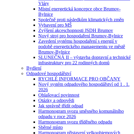
Vláry
Místní energetická koncepce obce Brumov-
Bylnice
Společně proti následkům klimatických změn
Vybavení pro MŠ
Zvýšení akceschopnosti JSDH Brumov
Nový stroj pro hospodaření Brumov-Bylnice
Zavedení systému hospodaření s energií v
podobě energetického managementu ve městě
Brumov-Bylnice
SLUNEČNÁ II – výstavba dopravní a technické
infrastruktury pro 22 rodinných domů
Bydlení
Odpadové hospodářství
RYCHLÉ INFORMACE PRO OBČANY
Nový systém odpadového hospodářství od 1 . 1.
2026
Ohlašovací povinnost
Otázky a odpovědi
Jak správně třídít odpad
Harmonogram svozu směsného komunálního
odpadu v roce 2026
Harmonogram svozu tříděného odpadu
Sběrné místo
Harmonogram přistavení velkoobjemových