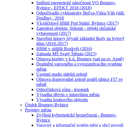
Snížení energetické náročnosti VO Brumov-
Bylnice - EFEKT 2018 (2018)
Odpočívadlo cyklostezky Bečva-Vlára-Váh (sídl.
Družba) - 2018
Víceúčelové hřiště Pod Strání, Bylnice (2017)
Zateplení objektu, Sidonie - objekt občanské
vybavenosti (2017)
Stavební úpravy bývalé základní školy na bytový
dům (2016-2017)
Hřiště v sídlišti Rozkvět (2016)
Zahrada MŠ Svatý Štěpán (2015)
Obnova krajiny v k.ú. Brumov (sad na sv. Anně)
Doplnění varovného a vyrozumívacího systému
města
Územní studie sídelní zeleně
Obnova doprovodné zeleně podél silnice I⁄57 ve
městě
Odpočinková zóna - lesopark
Výsadba dřevin v intravilánu města
Výsadba kruhového objezdu
Útulek Brumov-Bylnice
Projekty města
Zvýšení kybernetické bezpečnosti - Brumov-
Bylnice
Varovný a informační systém měst a obcí povodí