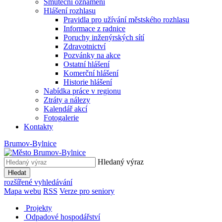
Smuteční oznámení
Hlášení rozhlasu
Pravidla pro užívání městského rozhlasu
Informace z radnice
Poruchy inženýrských sítí
Zdravotnictví
Pozvánky na akce
Ostatní hlášení
Komerční hlášení
Historie hlášení
Nabídka práce v regionu
Ztráty a nálezy
Kalendář akcí
Fotogalerie
Kontakty
Brumov-Bylnice
Hledaný výraz
Hledat
rozšířené vyhledávání
Mapa webu
RSS
Verze pro seniory
Projekty
Odpadové hospodářství