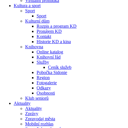
Virtuální prohlídka
Kultura a sport
Sport
Sport
Kulturní dům
Rozpis a program KD
Pronájem KD
Kontakt
Historie KD a kina
Knihovna
Online katalog
Knihovní řád
Služby
Ceník služeb
Pobočka Sidonie
Region
Fotogalerie
Odkazy
Osobnosti
Klub seniorů
Aktuality
Aktuality
Zprávy
Zpravodaj města
Mobilní rozhlas