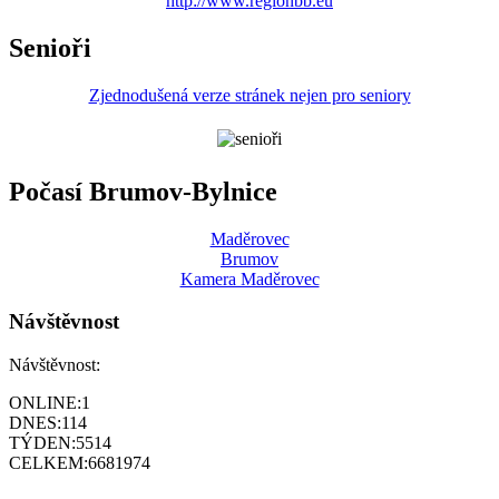
http://www.regionbb.eu
Senioři
Zjednodušená verze stránek nejen pro seniory
Počasí Brumov-Bylnice
Maděrovec
Brumov
Kamera Maděrovec
Návštěvnost
Návštěvnost:
ONLINE:
1
DNES:
114
TÝDEN:
5514
CELKEM:
6681974