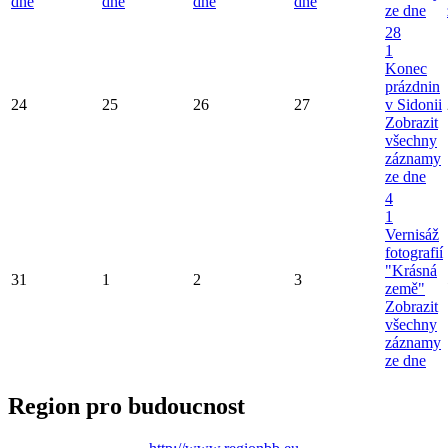
dne
dne
dne
dne
ze dne
28
1
Konec
prázdnin
24
25
26
27
v Sidonii
Zobrazit
všechny
záznamy
ze dne
4
1
Vernisáž
fotografií
"Krásná
31
1
2
3
země"
Zobrazit
všechny
záznamy
ze dne
Region pro budoucnost