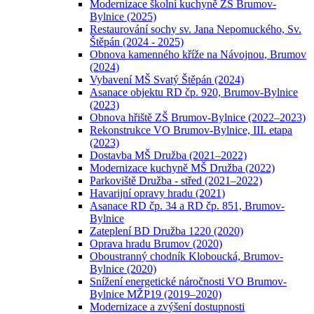
Modernizace školní kuchyně ZŠ Brumov-
Bylnice (2025)
Restaurování sochy sv. Jana Nepomuckého, Sv.
Štěpán (2024 - 2025)
Obnova kamenného kříže na Návojnou, Brumov
(2024)
Vybavení MŠ Svatý Štěpán (2024)
Asanace objektu RD čp. 920, Brumov-Bylnice
(2023)
Obnova hřiště ZŠ Brumov-Bylnice (2022–2023)
Rekonstrukce VO Brumov-Bylnice, III. etapa
(2023)
Dostavba MŠ Družba (2021–2022)
Modernizace kuchyně MŠ Družba (2022)
Parkoviště Družba - střed (2021–2022)
Havarijní opravy hradu (2021)
Asanace RD čp. 34 a RD čp. 851, Brumov-
Bylnice
Zateplení BD Družba 1220 (2020)
Oprava hradu Brumov (2020)
Oboustranný chodník Kloboucká, Brumov-
Bylnice (2020)
Snížení energetické náročnosti VO Brumov-
Bylnice MŽP19 (2019–2020)
Modernizace a zvýšení dostupnosti