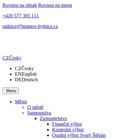
Rovnou na obsah
Rovnou na menu
+420 577 305 111
radnice@brumov-bylnice.cz
CZ
Česky
CZ
Česky
EN
English
DE
Deutsch
Menu
Město
O městě
Samospráva
Zastupitelstvo
Finanční výbor
Kontrolní výbor
Osadní výbor Svatý Štěpán