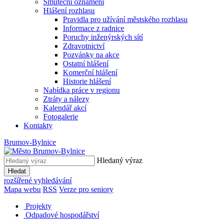
Smuteční oznámení
Hlášení rozhlasu
Pravidla pro užívání městského rozhlasu
Informace z radnice
Poruchy inženýrských sítí
Zdravotnictví
Pozvánky na akce
Ostatní hlášení
Komerční hlášení
Historie hlášení
Nabídka práce v regionu
Ztráty a nálezy
Kalendář akcí
Fotogalerie
Kontakty
Brumov-Bylnice
Hledaný výraz
Hledat
rozšířené vyhledávání
Mapa webu
RSS
Verze pro seniory
Projekty
Odpadové hospodářství