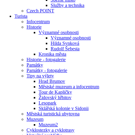
Služby a technika
Czech POINT
Turista
Infocentrum
Historie
Významné osobnosti
Významné osobnosti
Hilda Synková
Rudolf Šebesta
Kronika města
Historie - fotogalerie
Památky
Památky - fotogalerie
Tipy na výlety
Hrad Brumov
Městské muzeum a infocentrum
Tour de Kapličky
Židovský hřbitov
Lesopark
Sklářská kolonie v Sidonii
Městská turistická ubytovna
Muzeum
Muzeum2
Cyklostezky a cyklotrasy