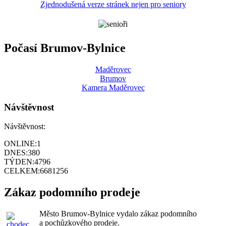
Zjednodušená verze stránek nejen pro seniory
Počasí Brumov-Bylnice
Maděrovec
Brumov
Kamera Maděrovec
Návštěvnost
Návštěvnost:
ONLINE:
1
DNES:
380
TÝDEN:
4796
CELKEM:
6681256
Zákaz podomního prodeje
Město Brumov-Bylnice vydalo zákaz podomního
a pochůzkového prodeje.