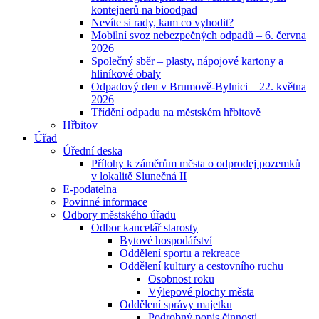
kontejnerů na bioodpad
Nevíte si rady, kam co vyhodit?
Mobilní svoz nebezpečných odpadů – 6. června
2026
Společný sběr – plasty, nápojové kartony a
hliníkové obaly
Odpadový den v Brumově-Bylnici – 22. května
2026
Třídění odpadu na městském hřbitově
Hřbitov
Úřad
Úřední deska
Přílohy k záměrům města o odprodej pozemků
v lokalitě Slunečná II
E-podatelna
Povinné informace
Odbory městského úřadu
Odbor kancelář starosty
Bytové hospodářství
Oddělení sportu a rekreace
Oddělení kultury a cestovního ruchu
Osobnost roku
Výlepové plochy města
Oddělení správy majetku
Podrobný popis činnosti