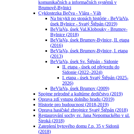
komunikačních a informačních systémů v
Brumově-Bylnici
Cyklostezka Bečva - Vlára - Váh
Na bicykli po stopách histórie - BeVlaVa,
úsek Bylnice - Svatý Štěpán (2019)
BeVlaVa, úsek Val.Klobouky - Brumov-
Bylnice (2018)
BeVlaVa, úsek Brumov-Bylnice, II. etapa
(2016)
BeVlaVa, úsek Brumov-Bylnice, I. etapa
(2013)
BeVlaVa, úsek Sv. Štěpán - Sidonie
II. etapa - úsek od přejezdu do
Sidonie (2022–2024)
I. etapa - úsek Svatý Štěpán (2025-
2026)
BeVlaVa, úsek Brumov (2009)
Spojme prírodné a kultúrne dedičstvo (2019)
Oprava zdí vstupu dolního hradu (2019)
Historie pro budoucnost (2018-2019)
Oprava hasičské zbrojnice Svatý Štěpán (2018)
Restaurování sochy sv. Jana Nepomuckého v ul.
Široká (2018)
Zateplení bytového domu č.p. 35 v Sidonii
(2018)