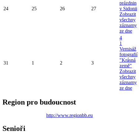
prázdnin
24
25
26
27
v Sidonii
Zobrazit
všechny
záznamy
ze dne
4
1
Vernisáž
fotografií
"Krásná
31
1
2
3
země"
Zobrazit
všechny
záznamy
ze dne
Region pro budoucnost
http://www.regionbb.eu
Senioři