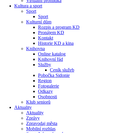
Virtuální prohlídka
Kultura a sport
Sport
Sport
Kulturní dům
Rozpis a program KD
Pronájem KD
Kontakt
Historie KD a kina
Knihovna
Online katalog
Knihovní řád
Služby
Ceník služeb
Pobočka Sidonie
Region
Fotogalerie
Odkazy
Osobnosti
Klub seniorů
Aktuality
Aktuality
Zprávy
Zpravodaj města
Mobilní rozhlas