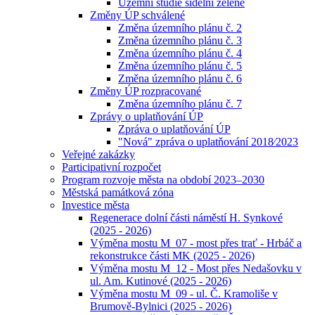
Územní studie sídelní zeleně
Změny ÚP schválené
Změna územního plánu č. 2
Změna územního plánu č. 3
Změna územního plánu č. 4
Změna územního plánu č. 5
Změna územního plánu č. 6
Změny ÚP rozpracované
Změna územního plánu č. 7
Zprávy o uplatňování ÚP
Zpráva o uplatňování ÚP
"Nová" zpráva o uplatňování 2018⁄2023
Veřejné zakázky
Participativní rozpočet
Program rozvoje města na období 2023–2030
Městská památková zóna
Investice města
Regenerace dolní části náměstí H. Synkové
(2025 - 2026)
Výměna mostu M_07 - most přes trať - Hrbáč a
rekonstrukce části MK (2025 - 2026)
Výměna mostu M_12 - Most přes Nedašovku v
ul. Am. Kutinové (2025 - 2026)
Výměna mostu M_09 - ul. Č. Kramoliše v
Brumově-Bylnici (2025 - 2026)