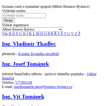
Seznam osob a kontaktní spojení (Město Brumov-Bylnice)
Vyhledat osobu:
Hledat
Vybrat organizaci:
Vše
B
D
F
G
H
J
K
L
M
N
O
P
R
Ř
S
Š
T
U
V
Z
Ž
Ing. Vladimír Tkadlec
předseda -
Komise životního prostředí
Ing. Josef Tománek
referent finančního odboru - správce místního poplatku -
Odbor
finanční
Telefon:
577305118
E-mail:
joseftomanek.meu@brumov-bylnice.cz
Ing. Vít Tománek