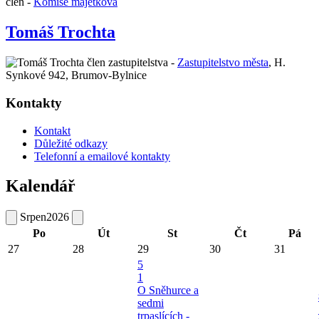
člen -
Komise majetková
Tomáš Trochta
člen zastupitelstva -
Zastupitelstvo města
,
H.
Synkové 942, Brumov-Bylnice
Kontakty
Kontakt
Důležité odkazy
Telefonní a emailové kontakty
Kalendář
Srpen
2026
Po
Út
St
Čt
Pá
27
28
29
30
31
5
1
O Sněhurce a
sedmi
trpaslících -