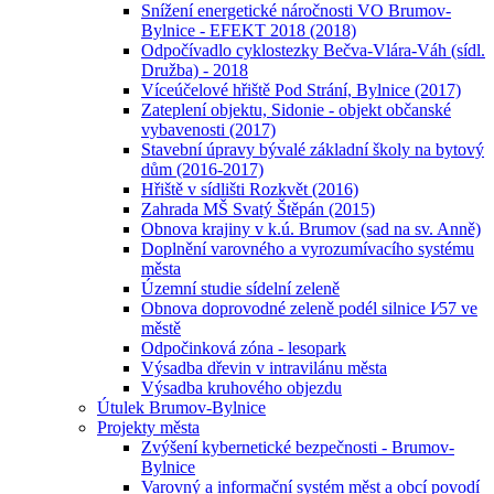
Snížení energetické náročnosti VO Brumov-
Bylnice - EFEKT 2018 (2018)
Odpočívadlo cyklostezky Bečva-Vlára-Váh (sídl.
Družba) - 2018
Víceúčelové hřiště Pod Strání, Bylnice (2017)
Zateplení objektu, Sidonie - objekt občanské
vybavenosti (2017)
Stavební úpravy bývalé základní školy na bytový
dům (2016-2017)
Hřiště v sídlišti Rozkvět (2016)
Zahrada MŠ Svatý Štěpán (2015)
Obnova krajiny v k.ú. Brumov (sad na sv. Anně)
Doplnění varovného a vyrozumívacího systému
města
Územní studie sídelní zeleně
Obnova doprovodné zeleně podél silnice I⁄57 ve
městě
Odpočinková zóna - lesopark
Výsadba dřevin v intravilánu města
Výsadba kruhového objezdu
Útulek Brumov-Bylnice
Projekty města
Zvýšení kybernetické bezpečnosti - Brumov-
Bylnice
Varovný a informační systém měst a obcí povodí