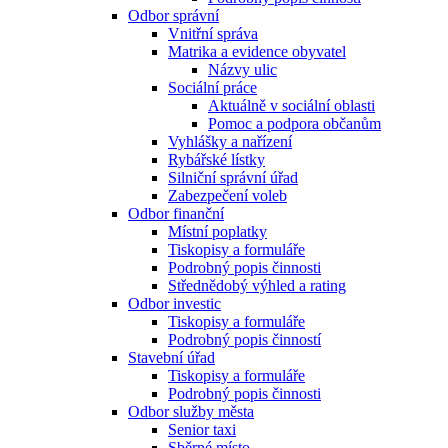
Odbor správní
Vnitřní správa
Matrika a evidence obyvatel
Názvy ulic
Sociální práce
Aktuálně v sociální oblasti
Pomoc a podpora občanům
Vyhlášky a nařízení
Rybářské lístky
Silniční správní úřad
Zabezpečení voleb
Odbor finanční
Místní poplatky
Tiskopisy a formuláře
Podrobný popis činnosti
Střednědobý výhled a rating
Odbor investic
Tiskopisy a formuláře
Podrobný popis činností
Stavební úřad
Tiskopisy a formuláře
Podrobný popis činnosti
Odbor služby města
Senior taxi
Sběrné místo