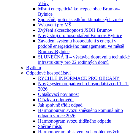
Vláry
Místní energetická koncepce obce Brumov-
Bylnice
Společně proti následkům klimatických změn
Vybavení pro MŠ
Zvýšení akceschopnosti JSDH Brumov
Nový stroj pro hospodaření Brumov-Bylnice
Zavedení systému hospodaření s energií v
podobě energetického managementu ve městě
Brumov-Bylnice
SLUNEČNÁ II – výstavba dopravní a technické
infrastruktury pro 22 rodinných domů
Bydlení
Odpadové hospodářství
RYCHLÉ INFORMACE PRO OBČANY
Nový systém odpadového hospodářství od 1 . 1.
2026
Ohlašovací povinnost
Otázky a odpovědi
Jak správně třídít odpad
Harmonogram svozu směsného komunálního
odpadu v roce 2026
Harmonogram svozu tříděného odpadu
Sběrné místo
Harmonogram přistavení velkoobjemových