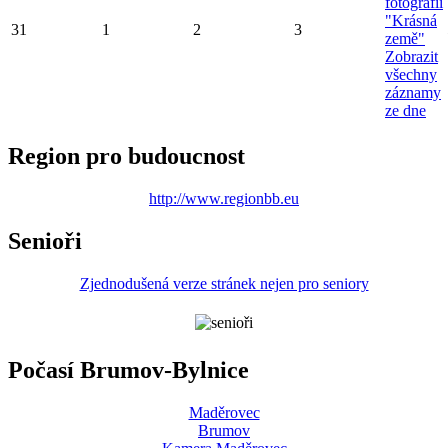
fotografií
"Krásná
31
1
2
3
země"
Zobrazit
všechny
záznamy
ze dne
Region pro budoucnost
http://www.regionbb.eu
Senioři
Zjednodušená verze stránek nejen pro seniory
Počasí Brumov-Bylnice
Maděrovec
Brumov