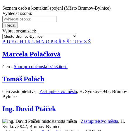
Seznam osob a kontaktní spojení (Město Brumov-Bylnice)
Vyhledat osobu:
Hledat
Vybrat organizaci:
B
D
F
G
H
J
K
L
M
N
O
P
R
Ř
S
Š
T
U
V
Z
Ž
Marcela Poláčková
člen -
Sbor pro občanské záležitosti
Tomáš Polách
člen zastupitelstva -
Zastupitelstvo města
,
H. Synkové 942, Brumov-
Bylnice
Ing. David Ptáček
místostarosta města -
Zastupitelstvo města
,
H.
Synkové 942, Brumov-Bylnice