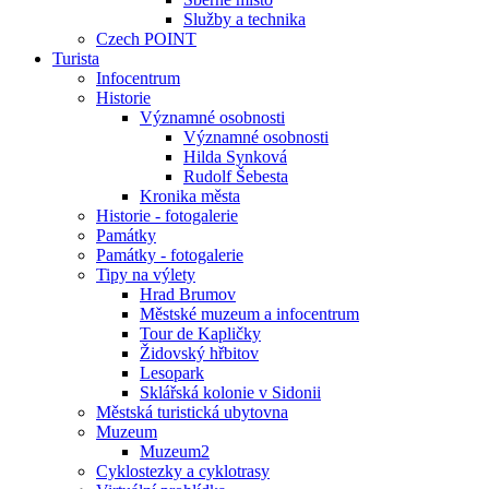
Služby a technika
Czech POINT
Turista
Infocentrum
Historie
Významné osobnosti
Významné osobnosti
Hilda Synková
Rudolf Šebesta
Kronika města
Historie - fotogalerie
Památky
Památky - fotogalerie
Tipy na výlety
Hrad Brumov
Městské muzeum a infocentrum
Tour de Kapličky
Židovský hřbitov
Lesopark
Sklářská kolonie v Sidonii
Městská turistická ubytovna
Muzeum
Muzeum2
Cyklostezky a cyklotrasy