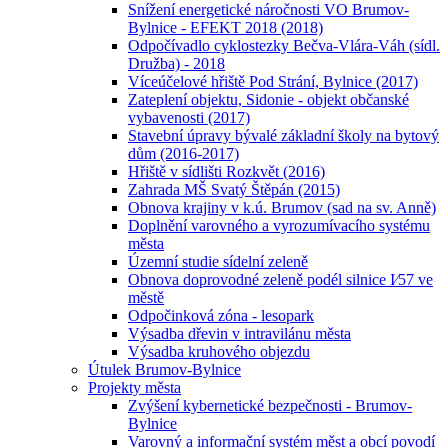
Snížení energetické náročnosti VO Brumov-
Bylnice - EFEKT 2018 (2018)
Odpočívadlo cyklostezky Bečva-Vlára-Váh (sídl.
Družba) - 2018
Víceúčelové hřiště Pod Strání, Bylnice (2017)
Zateplení objektu, Sidonie - objekt občanské
vybavenosti (2017)
Stavební úpravy bývalé základní školy na bytový
dům (2016-2017)
Hřiště v sídlišti Rozkvět (2016)
Zahrada MŠ Svatý Štěpán (2015)
Obnova krajiny v k.ú. Brumov (sad na sv. Anně)
Doplnění varovného a vyrozumívacího systému
města
Územní studie sídelní zeleně
Obnova doprovodné zeleně podél silnice I⁄57 ve
městě
Odpočinková zóna - lesopark
Výsadba dřevin v intravilánu města
Výsadba kruhového objezdu
Útulek Brumov-Bylnice
Projekty města
Zvýšení kybernetické bezpečnosti - Brumov-
Bylnice
Varovný a informační systém měst a obcí povodí