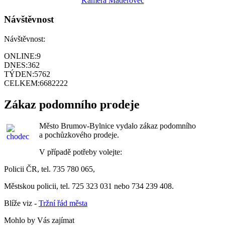
Kamera Maděrovec
Návštěvnost
Návštěvnost:
ONLINE:
9
DNES:
362
TÝDEN:
5762
CELKEM:
6682222
Zákaz podomního prodeje
Město Brumov-Bylnice vydalo zákaz podomního
a pochůzkového prodeje.
V případě potřeby volejte:
Policii ČR, tel. 735 780 065,
Městskou policii, tel. 725 323 031 nebo 734 239 408.
Blíže viz -
Tržní řád města
Mohlo by Vás zajímat