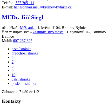
Telefon:
577 305 111
E-mail:
hanaschnarr.meu@brumov-bylnice.cz
MUDr. Jiří Siegl
oční lékař -
Měšťanka
,
1. května 1104, Brumov-Bylnice
člen zastupitelstva -
Zastupitelstvo města
,
H. Synkové 942, Brumov-
Bylnice
Mobil:
607 267 827
první stránka
předchozí stránka
6
7
8
9
10
další stránka
poslední stránka
Zobrazeno
71
-
80
ze 112
Kontakty