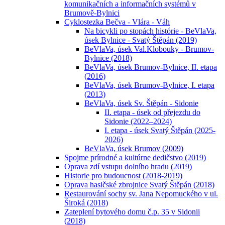
komunikačních a informačních systémů v
Brumově-Bylnici
Cyklostezka Bečva - Vlára - Váh
Na bicykli po stopách histórie - BeVlaVa,
úsek Bylnice - Svatý Štěpán (2019)
BeVlaVa, úsek Val.Klobouky - Brumov-
Bylnice (2018)
BeVlaVa, úsek Brumov-Bylnice, II. etapa
(2016)
BeVlaVa, úsek Brumov-Bylnice, I. etapa
(2013)
BeVlaVa, úsek Sv. Štěpán - Sidonie
II. etapa - úsek od přejezdu do
Sidonie (2022–2024)
I. etapa - úsek Svatý Štěpán (2025-
2026)
BeVlaVa, úsek Brumov (2009)
Spojme prírodné a kultúrne dedičstvo (2019)
Oprava zdí vstupu dolního hradu (2019)
Historie pro budoucnost (2018-2019)
Oprava hasičské zbrojnice Svatý Štěpán (2018)
Restaurování sochy sv. Jana Nepomuckého v ul.
Široká (2018)
Zateplení bytového domu č.p. 35 v Sidonii
(2018)