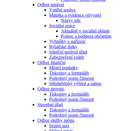
Odbor správní
Vnitřní správa
Matrika a evidence obyvatel
Názvy ulic
Sociální práce
Aktuálně v sociální oblasti
Pomoc a podpora občanům
Vyhlášky a nařízení
Rybářské lístky
Silniční správní úřad
Zabezpečení voleb
Odbor finanční
Místní poplatky
Tiskopisy a formuláře
Podrobný popis činnosti
Střednědobý výhled a rating
Odbor investic
Tiskopisy a formuláře
Podrobný popis činností
Stavební úřad
Tiskopisy a formuláře
Podrobný popis činnosti
Odbor služby města
Senior taxi
Sběrné místo