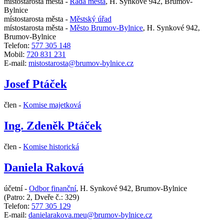
místostarosta města -
Rada města
,
H. Synkové 942, Brumov-
Bylnice
místostarosta města -
Městský úřad
místostarosta města -
Město Brumov-Bylnice
,
H. Synkové 942,
Brumov-Bylnice
Telefon:
577 305 148
Mobil:
720 831 231
E-mail:
mistostarosta@brumov-bylnice.cz
Josef Ptáček
člen -
Komise majetková
Ing. Zdeněk Ptáček
člen -
Komise historická
Daniela Raková
účetní -
Odbor finanční
,
H. Synkové 942, Brumov-Bylnice
(Patro: 2, Dveře č.: 329)
Telefon:
577 305 129
E-mail:
danielarakova.meu@brumov-bylnice.cz