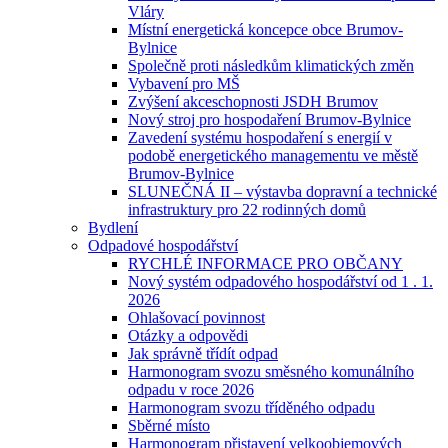
Vláry
Místní energetická koncepce obce Brumov-
Bylnice
Společně proti následkům klimatických změn
Vybavení pro MŠ
Zvýšení akceschopnosti JSDH Brumov
Nový stroj pro hospodaření Brumov-Bylnice
Zavedení systému hospodaření s energií v
podobě energetického managementu ve městě
Brumov-Bylnice
SLUNEČNÁ II – výstavba dopravní a technické
infrastruktury pro 22 rodinných domů
Bydlení
Odpadové hospodářství
RYCHLÉ INFORMACE PRO OBČANY
Nový systém odpadového hospodářství od 1 . 1.
2026
Ohlašovací povinnost
Otázky a odpovědi
Jak správně třídít odpad
Harmonogram svozu směsného komunálního
odpadu v roce 2026
Harmonogram svozu tříděného odpadu
Sběrné místo
Harmonogram přistavení velkoobjemových