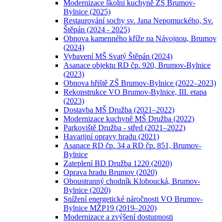
Modernizace školní kuchyně ZŠ Brumov-
Bylnice (2025)
Restaurování sochy sv. Jana Nepomuckého, Sv.
Štěpán (2024 - 2025)
Obnova kamenného kříže na Návojnou, Brumov
(2024)
Vybavení MŠ Svatý Štěpán (2024)
Asanace objektu RD čp. 920, Brumov-Bylnice
(2023)
Obnova hřiště ZŠ Brumov-Bylnice (2022–2023)
Rekonstrukce VO Brumov-Bylnice, III. etapa
(2023)
Dostavba MŠ Družba (2021–2022)
Modernizace kuchyně MŠ Družba (2022)
Parkoviště Družba - střed (2021–2022)
Havarijní opravy hradu (2021)
Asanace RD čp. 34 a RD čp. 851, Brumov-
Bylnice
Zateplení BD Družba 1220 (2020)
Oprava hradu Brumov (2020)
Oboustranný chodník Kloboucká, Brumov-
Bylnice (2020)
Snížení energetické náročnosti VO Brumov-
Bylnice MŽP19 (2019–2020)
Modernizace a zvýšení dostupnosti