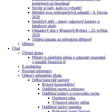
kontejnerů na bioodpad
Nevíte si rady, kam co vyhodit?
Mobilní svoz nebezpečných odpadů – 6. června
2026
Společný sběr – plasty, nápojové kartony a
hliníkové obaly
Odpadový den v Brumově-Bylnici – 22. května
2026
Třídění odpadu na městském hřbitově
Hřbitov
Úřad
Úřední deska
Přílohy k záměrům města o odprodej pozemků
v lokalitě Slunečná II
E-podatelna
Povinné informace
Odbory městského úřadu
Odbor kancelář starosty
Bytové hospodářství
Oddělení sportu a rekreace
Oddělení kultury a cestovního ruchu
Osobnost roku
Výlepové plochy města
Oddělení správy majetku
Podrobný popis činnosti