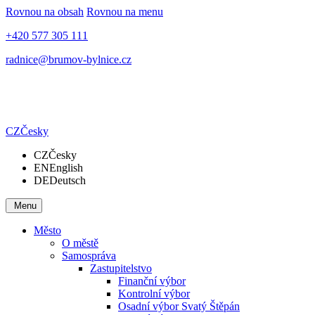
Rovnou na obsah
Rovnou na menu
+420 577 305 111
radnice@brumov-bylnice.cz
CZ
Česky
CZ
Česky
EN
English
DE
Deutsch
Menu
Město
O městě
Samospráva
Zastupitelstvo
Finanční výbor
Kontrolní výbor
Osadní výbor Svatý Štěpán