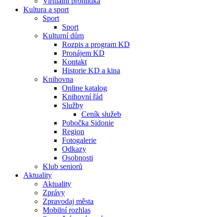
Virtuální prohlídka
Kultura a sport
Sport
Sport
Kulturní dům
Rozpis a program KD
Pronájem KD
Kontakt
Historie KD a kina
Knihovna
Online katalog
Knihovní řád
Služby
Ceník služeb
Pobočka Sidonie
Region
Fotogalerie
Odkazy
Osobnosti
Klub seniorů
Aktuality
Aktuality
Zprávy
Zpravodaj města
Mobilní rozhlas