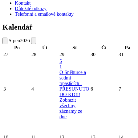
Kontakt
Důležité odkazy
Telefonní a emailové kontakty
Kalendář
Srpen
2026
Po
Út
St
Čt
Pá
27
28
29
30
31
5
1
O Sněhurce a
sedmi
trpaslících -
3
4
PŘESUNUTO
6
7
DO KD!!!
Zobrazit
všechny
záznamy ze
dne
10
11
12
13
14