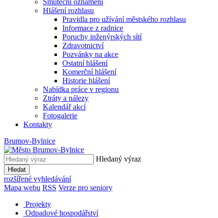
Smuteční oznámení
Hlášení rozhlasu
Pravidla pro užívání městského rozhlasu
Informace z radnice
Poruchy inženýrských sítí
Zdravotnictví
Pozvánky na akce
Ostatní hlášení
Komerční hlášení
Historie hlášení
Nabídka práce v regionu
Ztráty a nálezy
Kalendář akcí
Fotogalerie
Kontakty
Brumov-Bylnice
Hledaný výraz
Hledat
rozšířené vyhledávání
Mapa webu
RSS
Verze pro seniory
Projekty
Odpadové hospodářství