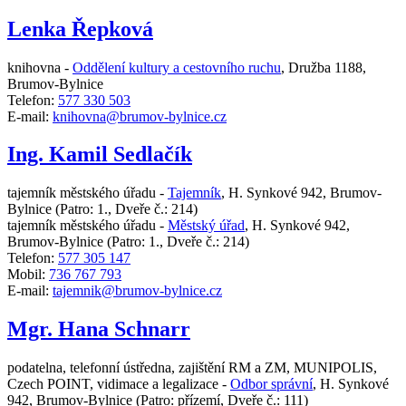
Lenka Řepková
knihovna -
Oddělení kultury a cestovního ruchu
,
Družba 1188,
Brumov-Bylnice
Telefon:
577 330 503
E-mail:
knihovna@brumov-bylnice.cz
Ing. Kamil Sedlačík
tajemník městského úřadu -
Tajemník
,
H. Synkové 942, Brumov-
Bylnice
(Patro: 1., Dveře č.: 214)
tajemník městského úřadu -
Městský úřad
,
H. Synkové 942,
Brumov-Bylnice
(Patro: 1., Dveře č.: 214)
Telefon:
577 305 147
Mobil:
736 767 793
E-mail:
tajemnik@brumov-bylnice.cz
Mgr. Hana Schnarr
podatelna, telefonní ústředna, zajištění RM a ZM, MUNIPOLIS,
Czech POINT, vidimace a legalizace -
Odbor správní
,
H. Synkové
942, Brumov-Bylnice
(Patro: přízemí, Dveře č.: 111)