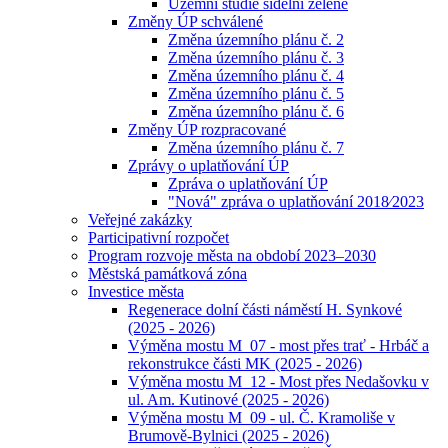
Územní studie sídelní zeleně
Změny ÚP schválené
Změna územního plánu č. 2
Změna územního plánu č. 3
Změna územního plánu č. 4
Změna územního plánu č. 5
Změna územního plánu č. 6
Změny ÚP rozpracované
Změna územního plánu č. 7
Zprávy o uplatňování ÚP
Zpráva o uplatňování ÚP
"Nová" zpráva o uplatňování 2018⁄2023
Veřejné zakázky
Participativní rozpočet
Program rozvoje města na období 2023–2030
Městská památková zóna
Investice města
Regenerace dolní části náměstí H. Synkové
(2025 - 2026)
Výměna mostu M_07 - most přes trať - Hrbáč a
rekonstrukce části MK (2025 - 2026)
Výměna mostu M_12 - Most přes Nedašovku v
ul. Am. Kutinové (2025 - 2026)
Výměna mostu M_09 - ul. Č. Kramoliše v
Brumově-Bylnici (2025 - 2026)