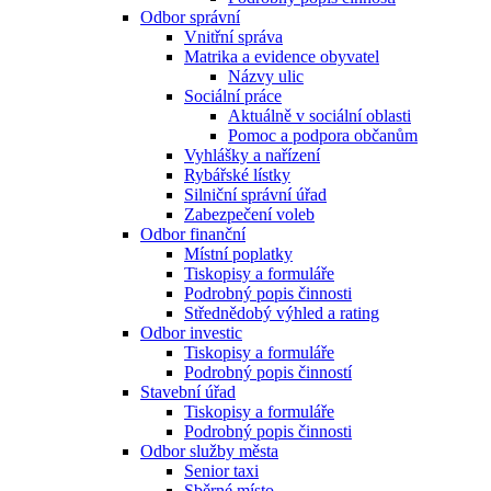
Odbor správní
Vnitřní správa
Matrika a evidence obyvatel
Názvy ulic
Sociální práce
Aktuálně v sociální oblasti
Pomoc a podpora občanům
Vyhlášky a nařízení
Rybářské lístky
Silniční správní úřad
Zabezpečení voleb
Odbor finanční
Místní poplatky
Tiskopisy a formuláře
Podrobný popis činnosti
Střednědobý výhled a rating
Odbor investic
Tiskopisy a formuláře
Podrobný popis činností
Stavební úřad
Tiskopisy a formuláře
Podrobný popis činnosti
Odbor služby města
Senior taxi
Sběrné místo