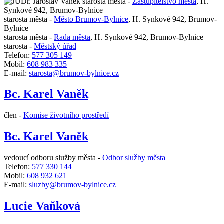
starosta města -
Zastupitelstvo města
,
H.
Synkové 942, Brumov-Bylnice
starosta města -
Město Brumov-Bylnice
,
H. Synkové 942, Brumov-
Bylnice
starosta města -
Rada města
,
H. Synkové 942, Brumov-Bylnice
starosta -
Městský úřad
Telefon:
577 305 149
Mobil:
608 983 335
E-mail:
starosta@brumov-bylnice.cz
Bc. Karel Vaněk
člen -
Komise životního prostředí
Bc. Karel Vaněk
vedoucí odboru služby města -
Odbor služby města
Telefon:
577 330 144
Mobil:
608 932 621
E-mail:
sluzby@brumov-bylnice.cz
Lucie Vaňková