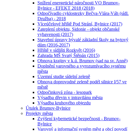
Snížení energetické náročnosti VO Brumov-
Bylnice - EFEKT 2018 (2018)
Odpočívadlo cyklostezky Bečva-Vlára-Váh (sídl.
Družba) - 2018
Víceúčelové hřiště Pod Strání, Bylnice (2017)
Zateplení objektu, Sidonie - objekt občanské
vybavenosti (2017)
Stavební úpravy bývalé základní školy na bytový
dům (2016-2017)
Hřiště v sídlišti Rozkvět (2016)
Zahrada MŠ Svatý Štěpán (2015)
Obnova krajiny v k.ú. Brumov (sad na sv. Anně)
Doplnění varovného a vyrozumívacího systému
města
Územní studie sídelní zeleně
Obnova doprovodné zeleně podél silnice I⁄57 ve
městě
Odpočinková zóna - lesopark
Výsadba dřevin v intravilánu města
Výsadba kruhového objezdu
Útulek Brumov-Bylnice
Projekty města
Zvýšení kybernetické bezpečnosti - Brumov-
Bylnice
Varovný a informační systém měst a obcí povodí