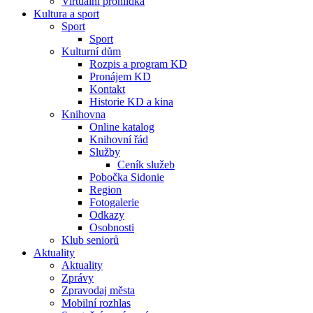
Virtuální prohlídka
Kultura a sport
Sport
Sport
Kulturní dům
Rozpis a program KD
Pronájem KD
Kontakt
Historie KD a kina
Knihovna
Online katalog
Knihovní řád
Služby
Ceník služeb
Pobočka Sidonie
Region
Fotogalerie
Odkazy
Osobnosti
Klub seniorů
Aktuality
Aktuality
Zprávy
Zpravodaj města
Mobilní rozhlas