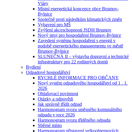
Vláry
Místní energetická koncepce obce Brumov-
Bylnice
Společně proti následkům klimatických změn
Vybavení pro MŠ
Zvýšení akceschopnosti JSDH Brumov
Nový stroj pro hospodaření Brumov-Bylnice
Zavedení systému hospodaření s energií v
podobě energetického managementu ve městě
Brumov-Bylnice
SLUNEČNÁ II – výstavba dopravní a technické
infrastruktury pro 22 rodinných domů
Bydlení
Odpadové hospodářství
RYCHLÉ INFORMACE PRO OBČANY
Nový systém odpadového hospodářství od 1 . 1.
2026
Ohlašovací povinnost
Otázky a odpovědi
Jak správně třídít odpad
Harmonogram svozu směsného komunálního
odpadu v roce 2026
Harmonogram svozu tříděného odpadu
Sběrné místo
Harmonogram přistavení velkoobjemových