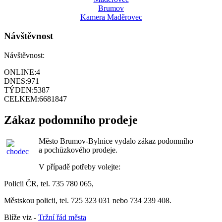
Brumov
Kamera Maděrovec
Návštěvnost
Návštěvnost:
ONLINE:
4
DNES:
971
TÝDEN:
5387
CELKEM:
6681847
Zákaz podomního prodeje
Město Brumov-Bylnice vydalo zákaz podomního
a pochůzkového prodeje.
V případě potřeby volejte:
Policii ČR, tel. 735 780 065,
Městskou policii, tel. 725 323 031 nebo 734 239 408.
Blíže viz -
Tržní řád města