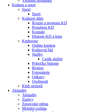
Virtuální prohlídka
Kultura a sport
Sport
Sport
Kulturní dům
Rozpis a program KD
Pronájem KD
Kontakt
Historie KD a kina
Knihovna
Online katalog
Knihovní řád
Služby
Ceník služeb
Pobočka Sidonie
Region
Fotogalerie
Odkazy
Osobnosti
Klub seniorů
Aktuality
Aktuality
Zprávy
Zpravodaj města
Mobilní rozhlas