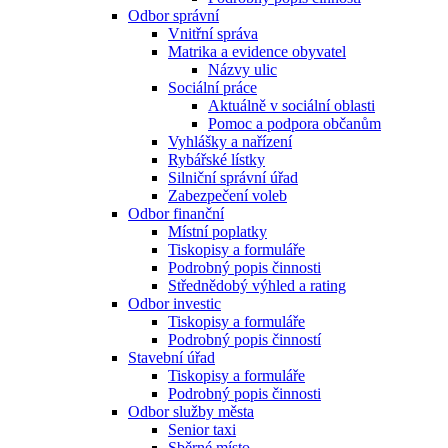
Odbor správní
Vnitřní správa
Matrika a evidence obyvatel
Názvy ulic
Sociální práce
Aktuálně v sociální oblasti
Pomoc a podpora občanům
Vyhlášky a nařízení
Rybářské lístky
Silniční správní úřad
Zabezpečení voleb
Odbor finanční
Místní poplatky
Tiskopisy a formuláře
Podrobný popis činnosti
Střednědobý výhled a rating
Odbor investic
Tiskopisy a formuláře
Podrobný popis činností
Stavební úřad
Tiskopisy a formuláře
Podrobný popis činnosti
Odbor služby města
Senior taxi
Sběrné místo