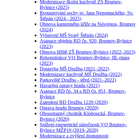
Modernizace školní kuchyně ZŠ Brumov-
Bylnice (2025)
Restaurování sochy sv. Jana Nepomuckého, Sv.
Štěpán (2024 - 2025)
Obnova kamenného kříže na Návojnou, Brumov
(2024)
Vybavení MŠ Svatý Štěpán (2024)
Asanace objektu RD čp. 920, Brumov-Bylnice
(2023)
Obnova hřiště ZŠ Brumov-Bylnice (2022–2023)
Rekonstrukce VO Brumov-Bylnice, III. etapa
(2023)
Dostavba MŠ Družba (2021–2022)
Modernizace kuchyně MŠ Družba (2022)
Parkoviště Družba - střed (2021–2022)
Havarijní opravy hradu (2021)
Asanace RD čp. 34 a RD čp. 851, Brumov-
Bylnice
Zateplení BD Družba 1220 (2020)
Oprava hradu Brumov (2020)
Oboustranný chodník Kloboucká, Brumov-
Bylnice (2020)
Snížení energetické náročnosti VO Brumov-
Bylnice MŽP19 (2019–2020)
Modernizace a zvýšení dostupnosti