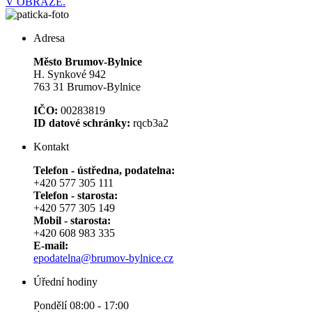
V OBRAZE.
Adresa
Město Brumov-Bylnice
H. Synkové 942
763 31 Brumov-Bylnice
IČO:
00283819
ID datové schránky:
rqcb3a2
Kontakt
Telefon - ústředna, podatelna:
+420 577 305 111
Telefon - starosta:
+420 577 305 149
Mobil - starosta:
+420 608 983 335
E-mail:
epodatelna@brumov-bylnice.cz
Úřední hodiny
Pondělí 08:00 - 17:00