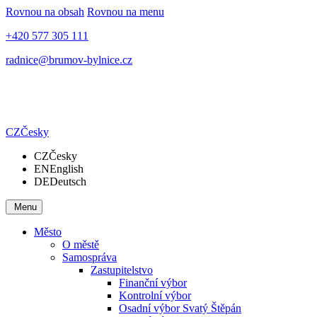
Rovnou na obsah
Rovnou na menu
+420 577 305 111
radnice@brumov-bylnice.cz
CZ
Česky
CZ
Česky
EN
English
DE
Deutsch
Menu
Město
O městě
Samospráva
Zastupitelstvo
Finanční výbor
Kontrolní výbor
Osadní výbor Svatý Štěpán