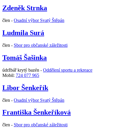
Zdeněk Strnka
člen -
Osadní výbor Svatý Štěpán
Ludmila Surá
člen -
Sbor pro občanské záležitosti
Tomáš Šašinka
údržbář krytý bazén -
Oddělení sportu a rekreace
Mobil:
724 077 965
Libor Šenkeřík
člen -
Osadní výbor Svatý Štěpán
Františka Šenkeříková
člen -
Sbor pro občanské záležitosti