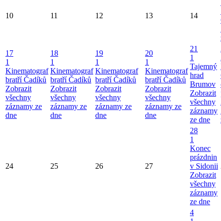
10
11
12
13
14
21
17
18
19
20
1
1
1
1
1
Tajemný
Kinematograf
Kinematograf
Kinematograf
Kinematograf
hrad
bratří Čadíků
bratří Čadíků
bratří Čadíků
bratří Čadíků
Brumov
Zobrazit
Zobrazit
Zobrazit
Zobrazit
Zobrazit
všechny
všechny
všechny
všechny
všechny
záznamy ze
záznamy ze
záznamy ze
záznamy ze
záznamy
dne
dne
dne
dne
ze dne
28
1
Konec
prázdnin
24
25
26
27
v Sidonii
Zobrazit
všechny
záznamy
ze dne
4