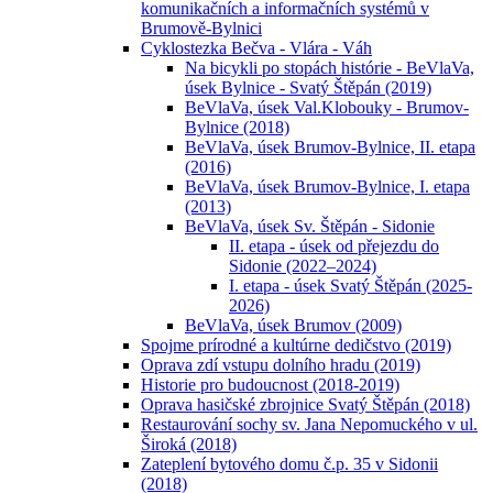
komunikačních a informačních systémů v
Brumově-Bylnici
Cyklostezka Bečva - Vlára - Váh
Na bicykli po stopách histórie - BeVlaVa,
úsek Bylnice - Svatý Štěpán (2019)
BeVlaVa, úsek Val.Klobouky - Brumov-
Bylnice (2018)
BeVlaVa, úsek Brumov-Bylnice, II. etapa
(2016)
BeVlaVa, úsek Brumov-Bylnice, I. etapa
(2013)
BeVlaVa, úsek Sv. Štěpán - Sidonie
II. etapa - úsek od přejezdu do
Sidonie (2022–2024)
I. etapa - úsek Svatý Štěpán (2025-
2026)
BeVlaVa, úsek Brumov (2009)
Spojme prírodné a kultúrne dedičstvo (2019)
Oprava zdí vstupu dolního hradu (2019)
Historie pro budoucnost (2018-2019)
Oprava hasičské zbrojnice Svatý Štěpán (2018)
Restaurování sochy sv. Jana Nepomuckého v ul.
Široká (2018)
Zateplení bytového domu č.p. 35 v Sidonii
(2018)