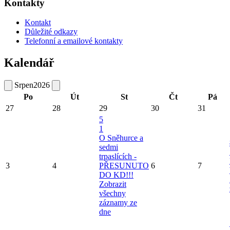
Kontakty
Kontakt
Důležité odkazy
Telefonní a emailové kontakty
Kalendář
Srpen
2026
Po
Út
St
Čt
Pá
27
28
29
30
31
5
1
O Sněhurce a
sedmi
trpaslících -
3
4
PŘESUNUTO
6
7
DO KD!!!
Zobrazit
všechny
záznamy ze
dne