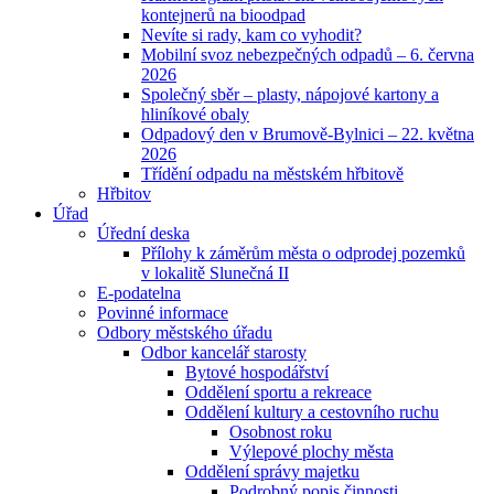
kontejnerů na bioodpad
Nevíte si rady, kam co vyhodit?
Mobilní svoz nebezpečných odpadů – 6. června
2026
Společný sběr – plasty, nápojové kartony a
hliníkové obaly
Odpadový den v Brumově-Bylnici – 22. května
2026
Třídění odpadu na městském hřbitově
Hřbitov
Úřad
Úřední deska
Přílohy k záměrům města o odprodej pozemků
v lokalitě Slunečná II
E-podatelna
Povinné informace
Odbory městského úřadu
Odbor kancelář starosty
Bytové hospodářství
Oddělení sportu a rekreace
Oddělení kultury a cestovního ruchu
Osobnost roku
Výlepové plochy města
Oddělení správy majetku
Podrobný popis činnosti