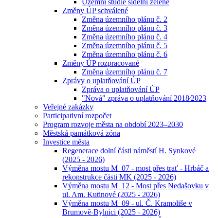
Územní studie sídelní zeleně
Změny ÚP schválené
Změna územního plánu č. 2
Změna územního plánu č. 3
Změna územního plánu č. 4
Změna územního plánu č. 5
Změna územního plánu č. 6
Změny ÚP rozpracované
Změna územního plánu č. 7
Zprávy o uplatňování ÚP
Zpráva o uplatňování ÚP
"Nová" zpráva o uplatňování 2018⁄2023
Veřejné zakázky
Participativní rozpočet
Program rozvoje města na období 2023–2030
Městská památková zóna
Investice města
Regenerace dolní části náměstí H. Synkové
(2025 - 2026)
Výměna mostu M_07 - most přes trať - Hrbáč a
rekonstrukce části MK (2025 - 2026)
Výměna mostu M_12 - Most přes Nedašovku v
ul. Am. Kutinové (2025 - 2026)
Výměna mostu M_09 - ul. Č. Kramoliše v
Brumově-Bylnici (2025 - 2026)