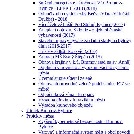
Snížení energetické náročnosti VO Brumov-
Bylnice - EFEKT 2018 (2018)
Odpočívadlo cyklostezky Bečva-Vlára-Váh (sídl.
Družba) - 2018
Víceúčelové hřiště Pod Strání, Bylnice (2017)
Zateplení objektu, Sidonie - objekt občanské
vybavenosti (2017)
Stavební úpravy bývalé základní školy na bytový
dům (2016-2017)
Hřiště v sídlišti Rozkvět (2016)
Zahrada MŠ Svatý Štěpán (2015)
Obnova krajiny v k.ú. Brumov (sad na sv. Anně)
Doplnění varovného a vyrozumívacího systému
města
Územní studie sídelní zeleně
Obnova doprovodné zeleně podél silnice I⁄57 ve
městě
Odpočinková zóna - lesopark
Výsadba dřevin v intravilánu města
Výsadba kruhového objezdu
Útulek Brumov-Bylnice
Projekty města
Zvýšení kybernetické bezpečnosti - Brumov-
Bylnice
Varovný a informační systém měst a obcí povodí