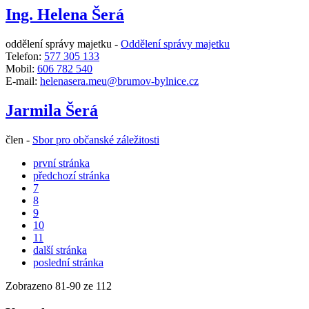
Ing. Helena Šerá
oddělení správy majetku -
Oddělení správy majetku
Telefon:
577 305 133
Mobil:
606 782 540
E-mail:
helenasera.meu@brumov-bylnice.cz
Jarmila Šerá
člen -
Sbor pro občanské záležitosti
první stránka
předchozí stránka
7
8
9
10
11
další stránka
poslední stránka
Zobrazeno
81
-
90
ze 112