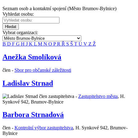
Seznam osob a kontaktní spojení (Město Brumov-Bylnice)
Vyhledat osobu:
Hledat
Vybrat organizaci:
B
D
F
G
H
J
K
L
M
N
O
P
R
Ř
S
Š
T
U
V
Z
Ž
Anežka Smolíková
člen -
Sbor pro občanské záležitosti
Ladislav Strnad
člen zastupitelstva -
Zastupitelstvo města
,
H.
Synkové 942, Brumov-Bylnice
Barbora Strnadová
člen -
Kontrolní výbor zastupitelstva
,
H. Synkové 942, Brumov-
Bylnice