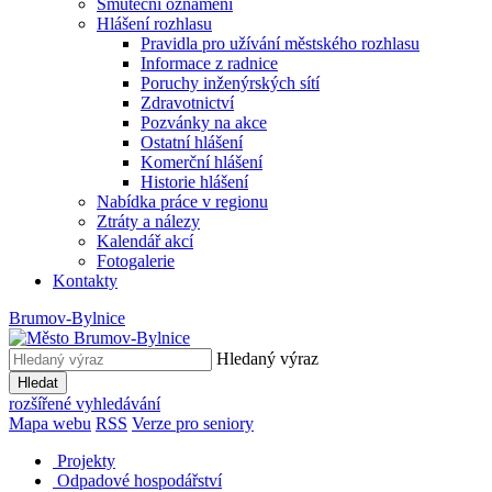
Smuteční oznámení
Hlášení rozhlasu
Pravidla pro užívání městského rozhlasu
Informace z radnice
Poruchy inženýrských sítí
Zdravotnictví
Pozvánky na akce
Ostatní hlášení
Komerční hlášení
Historie hlášení
Nabídka práce v regionu
Ztráty a nálezy
Kalendář akcí
Fotogalerie
Kontakty
Brumov-Bylnice
Hledaný výraz
Hledat
rozšířené vyhledávání
Mapa webu
RSS
Verze pro seniory
Projekty
Odpadové hospodářství