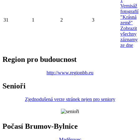
1
Vernisáž
fotografií
"Krásná
31
1
2
3
země"
Zobrazit
všechny
záznamy
ze dne
Region pro budoucnost
http://www.regionbb.eu
Senioři
Zjednodušená verze stránek nejen pro seniory
Počasí Brumov-Bylnice
Maděrovec