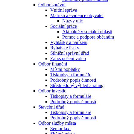
Odbor správní
Vnitřní správa
Matrika a evidence obyvatel
Názvy ulic
Sociální práce
Aktuálně v sociální oblasti
Pomoc a podpora občanům
Vyhlášky a nařízení
Rybářské lístky
Silniční správní úřad
Zabezpečení voleb
Odbor finanční
Místní poplatky
Tiskopisy a formuláře
Podrobný popis činnosti
Střednědobý výhled a rating
Odbor investic
Tiskopisy a formuláře
Podrobný popis činností
Stavební úřad
Tiskopisy a formuláře
Podrobný popis činnosti
Odbor služby města
Senior taxi
Sběrné místo