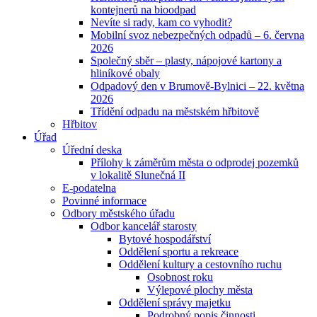
kontejnerů na bioodpad
Nevíte si rady, kam co vyhodit?
Mobilní svoz nebezpečných odpadů – 6. června
2026
Společný sběr – plasty, nápojové kartony a
hliníkové obaly
Odpadový den v Brumově-Bylnici – 22. května
2026
Třídění odpadu na městském hřbitově
Hřbitov
Úřad
Úřední deska
Přílohy k záměrům města o odprodej pozemků
v lokalitě Slunečná II
E-podatelna
Povinné informace
Odbory městského úřadu
Odbor kancelář starosty
Bytové hospodářství
Oddělení sportu a rekreace
Oddělení kultury a cestovního ruchu
Osobnost roku
Výlepové plochy města
Oddělení správy majetku
Podrobný popis činnosti