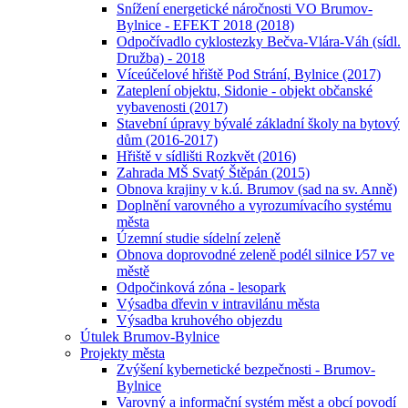
Snížení energetické náročnosti VO Brumov-
Bylnice - EFEKT 2018 (2018)
Odpočívadlo cyklostezky Bečva-Vlára-Váh (sídl.
Družba) - 2018
Víceúčelové hřiště Pod Strání, Bylnice (2017)
Zateplení objektu, Sidonie - objekt občanské
vybavenosti (2017)
Stavební úpravy bývalé základní školy na bytový
dům (2016-2017)
Hřiště v sídlišti Rozkvět (2016)
Zahrada MŠ Svatý Štěpán (2015)
Obnova krajiny v k.ú. Brumov (sad na sv. Anně)
Doplnění varovného a vyrozumívacího systému
města
Územní studie sídelní zeleně
Obnova doprovodné zeleně podél silnice I⁄57 ve
městě
Odpočinková zóna - lesopark
Výsadba dřevin v intravilánu města
Výsadba kruhového objezdu
Útulek Brumov-Bylnice
Projekty města
Zvýšení kybernetické bezpečnosti - Brumov-
Bylnice
Varovný a informační systém měst a obcí povodí