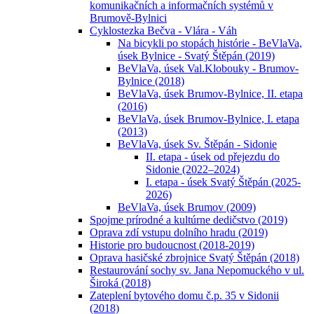
komunikačních a informačních systémů v
Brumově-Bylnici
Cyklostezka Bečva - Vlára - Váh
Na bicykli po stopách histórie - BeVlaVa,
úsek Bylnice - Svatý Štěpán (2019)
BeVlaVa, úsek Val.Klobouky - Brumov-
Bylnice (2018)
BeVlaVa, úsek Brumov-Bylnice, II. etapa
(2016)
BeVlaVa, úsek Brumov-Bylnice, I. etapa
(2013)
BeVlaVa, úsek Sv. Štěpán - Sidonie
II. etapa - úsek od přejezdu do
Sidonie (2022–2024)
I. etapa - úsek Svatý Štěpán (2025-
2026)
BeVlaVa, úsek Brumov (2009)
Spojme prírodné a kultúrne dedičstvo (2019)
Oprava zdí vstupu dolního hradu (2019)
Historie pro budoucnost (2018-2019)
Oprava hasičské zbrojnice Svatý Štěpán (2018)
Restaurování sochy sv. Jana Nepomuckého v ul.
Široká (2018)
Zateplení bytového domu č.p. 35 v Sidonii
(2018)