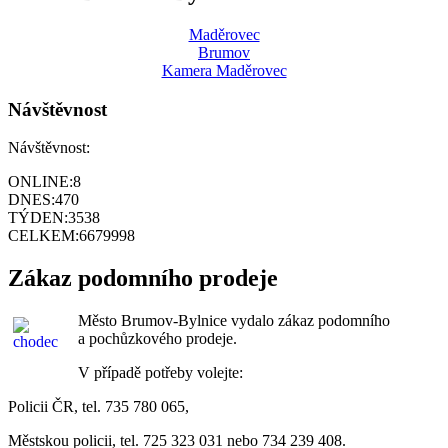
Maděrovec
Brumov
Kamera Maděrovec
Návštěvnost
Návštěvnost:
ONLINE:
8
DNES:
470
TÝDEN:
3538
CELKEM:
6679998
Zákaz podomního prodeje
Město Brumov-Bylnice vydalo zákaz podomního
a pochůzkového prodeje.
V případě potřeby volejte:
Policii ČR, tel. 735 780 065,
Městskou policii, tel. 725 323 031 nebo 734 239 408.