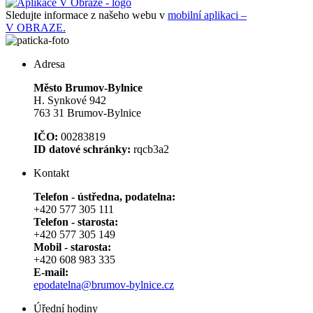
Sledujte informace z našeho webu v
mobilní aplikaci –
V OBRAZE.
Adresa
Město Brumov-Bylnice
H. Synkové 942
763 31 Brumov-Bylnice
IČO:
00283819
ID datové schránky:
rqcb3a2
Kontakt
Telefon - ústředna, podatelna:
+420 577 305 111
Telefon - starosta:
+420 577 305 149
Mobil - starosta:
+420 608 983 335
E-mail:
epodatelna@brumov-bylnice.cz
Úřední hodiny