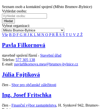
Seznam osob a kontaktní spojení (Město Brumov-Bylnice)
Vyhledat osobu:
Hledat
Vybrat organizaci:
Vše
B
D
F
G
H
J
K
L
M
N
O
P
R
Ř
S
Š
T
U
V
Z
Ž
Pavla Filkornová
stavebně správní řízení -
Stavební úřad
Telefon:
577 305 138
E-mail:
pavlafilkornova.meu@brumov-bylnice.cz
Júlia Fojtíková
člen -
Sbor pro občanské záležitosti
Ing. Josef Fritschka
člen -
Finanční výbor zastupitelstva
,
H. Synkové 942, Brumov-