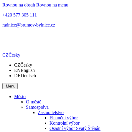
Rovnou na obsah
Rovnou na menu
+420 577 305 111
radnice@brumov-bylnice.cz
CZ
Česky
CZ
Česky
EN
English
DE
Deutsch
Menu
Město
O městě
Samospráva
Zastupitelstvo
Finanční výbor
Kontrolní výbor
Osadní výbor Svatý Štěpán