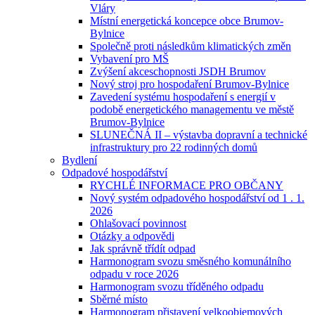
Vláry
Místní energetická koncepce obce Brumov-
Bylnice
Společně proti následkům klimatických změn
Vybavení pro MŠ
Zvýšení akceschopnosti JSDH Brumov
Nový stroj pro hospodaření Brumov-Bylnice
Zavedení systému hospodaření s energií v
podobě energetického managementu ve městě
Brumov-Bylnice
SLUNEČNÁ II – výstavba dopravní a technické
infrastruktury pro 22 rodinných domů
Bydlení
Odpadové hospodářství
RYCHLÉ INFORMACE PRO OBČANY
Nový systém odpadového hospodářství od 1 . 1.
2026
Ohlašovací povinnost
Otázky a odpovědi
Jak správně třídít odpad
Harmonogram svozu směsného komunálního
odpadu v roce 2026
Harmonogram svozu tříděného odpadu
Sběrné místo
Harmonogram přistavení velkoobjemových