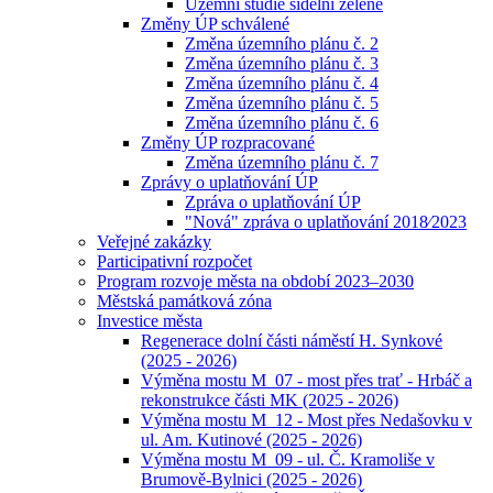
Územní studie sídelní zeleně
Změny ÚP schválené
Změna územního plánu č. 2
Změna územního plánu č. 3
Změna územního plánu č. 4
Změna územního plánu č. 5
Změna územního plánu č. 6
Změny ÚP rozpracované
Změna územního plánu č. 7
Zprávy o uplatňování ÚP
Zpráva o uplatňování ÚP
"Nová" zpráva o uplatňování 2018⁄2023
Veřejné zakázky
Participativní rozpočet
Program rozvoje města na období 2023–2030
Městská památková zóna
Investice města
Regenerace dolní části náměstí H. Synkové
(2025 - 2026)
Výměna mostu M_07 - most přes trať - Hrbáč a
rekonstrukce části MK (2025 - 2026)
Výměna mostu M_12 - Most přes Nedašovku v
ul. Am. Kutinové (2025 - 2026)
Výměna mostu M_09 - ul. Č. Kramoliše v
Brumově-Bylnici (2025 - 2026)