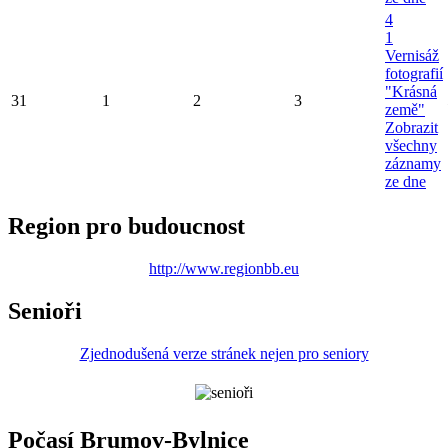
4
1
Vernisáž
fotografií
"Krásná
31
1
2
3
země"
Zobrazit
všechny
záznamy
ze dne
Region pro budoucnost
http://www.regionbb.eu
Senioři
Zjednodušená verze stránek nejen pro seniory
Počasí Brumov-Bylnice