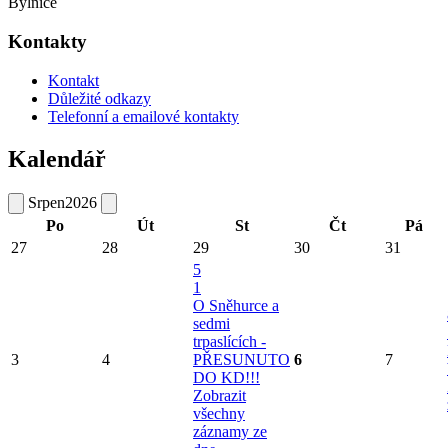
Bylnice
Kontakty
Kontakt
Důležité odkazy
Telefonní a emailové kontakty
Kalendář
Srpen
2026
Po
Út
St
Čt
Pá
27
28
29
30
31
5
1
O Sněhurce a
sedmi
trpaslících -
3
4
PŘESUNUTO
6
7
DO KD!!!
Zobrazit
všechny
záznamy ze