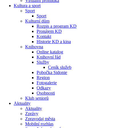
Virtuální prohlídka
Kultura a sport
Sport
Sport
Kulturní dům
Rozpis a program KD
Pronájem KD
Kontakt
Historie KD a kina
Knihovna
Online katalog
Knihovní řád
Služby
Ceník služeb
Pobočka Sidonie
Region
Fotogalerie
Odkazy
Osobnosti
Klub seniorů
Aktuality
Aktuality
Zprávy
Zpravodaj města
Mobilní rozhlas