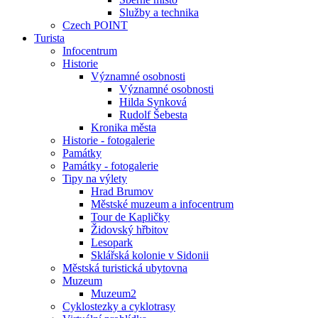
Služby a technika
Czech POINT
Turista
Infocentrum
Historie
Významné osobnosti
Významné osobnosti
Hilda Synková
Rudolf Šebesta
Kronika města
Historie - fotogalerie
Památky
Památky - fotogalerie
Tipy na výlety
Hrad Brumov
Městské muzeum a infocentrum
Tour de Kapličky
Židovský hřbitov
Lesopark
Sklářská kolonie v Sidonii
Městská turistická ubytovna
Muzeum
Muzeum2
Cyklostezky a cyklotrasy