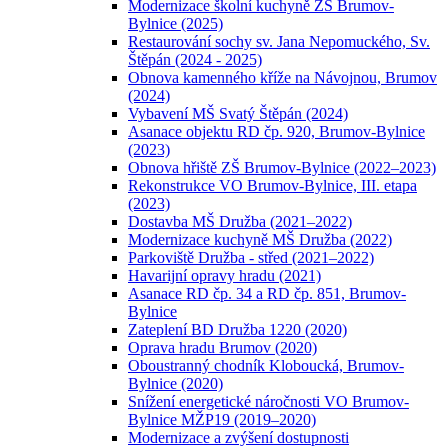
Modernizace školní kuchyně ZŠ Brumov-
Bylnice (2025)
Restaurování sochy sv. Jana Nepomuckého, Sv.
Štěpán (2024 - 2025)
Obnova kamenného kříže na Návojnou, Brumov
(2024)
Vybavení MŠ Svatý Štěpán (2024)
Asanace objektu RD čp. 920, Brumov-Bylnice
(2023)
Obnova hřiště ZŠ Brumov-Bylnice (2022–2023)
Rekonstrukce VO Brumov-Bylnice, III. etapa
(2023)
Dostavba MŠ Družba (2021–2022)
Modernizace kuchyně MŠ Družba (2022)
Parkoviště Družba - střed (2021–2022)
Havarijní opravy hradu (2021)
Asanace RD čp. 34 a RD čp. 851, Brumov-
Bylnice
Zateplení BD Družba 1220 (2020)
Oprava hradu Brumov (2020)
Oboustranný chodník Kloboucká, Brumov-
Bylnice (2020)
Snížení energetické náročnosti VO Brumov-
Bylnice MŽP19 (2019–2020)
Modernizace a zvýšení dostupnosti