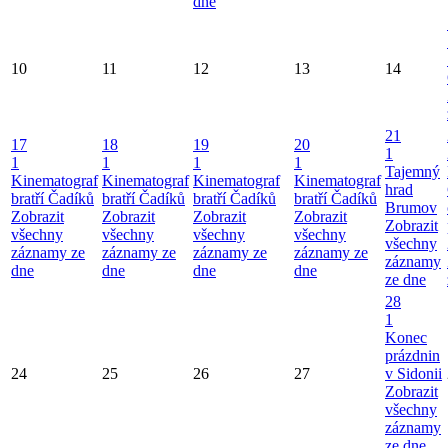
dne
10
11
12
13
14
21
17
18
19
20
1
1
1
1
1
Tajemný
Kinematograf
Kinematograf
Kinematograf
Kinematograf
hrad
bratří Čadíků
bratří Čadíků
bratří Čadíků
bratří Čadíků
Brumov
Zobrazit
Zobrazit
Zobrazit
Zobrazit
Zobrazit
všechny
všechny
všechny
všechny
všechny
záznamy ze
záznamy ze
záznamy ze
záznamy ze
záznamy
dne
dne
dne
dne
ze dne
28
1
Konec
prázdnin
24
25
26
27
v Sidonii
Zobrazit
všechny
záznamy
ze dne