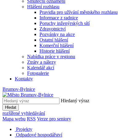
Smuteční oznámení
Hlášení rozhlasu
Pravidla pro užívání městského rozhlasu
Informace z radnice
Poruchy inženýrských sítí
Zdravotnictví
Pozvánky na akce
Ostatní hlášení
Komerční hlášení
Historie hlášení
Nabídka práce v regionu
Ztráty a nálezy
Kalendář akcí
Fotogalerie
Kontakty
Brumov-Bylnice
Hledaný výraz
Hledat
rozšířené vyhledávání
Mapa webu
RSS
Verze pro seniory
Projekty
Odpadové hospodářství