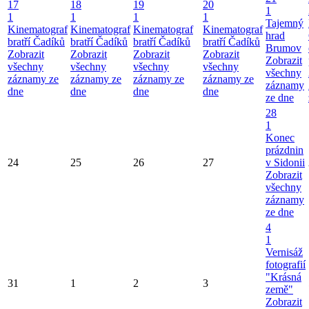
17
18
19
20
1
1
1
1
1
Tajemný
Kinematograf
Kinematograf
Kinematograf
Kinematograf
hrad
bratří Čadíků
bratří Čadíků
bratří Čadíků
bratří Čadíků
Brumov
Zobrazit
Zobrazit
Zobrazit
Zobrazit
Zobrazit
všechny
všechny
všechny
všechny
všechny
záznamy ze
záznamy ze
záznamy ze
záznamy ze
záznamy
dne
dne
dne
dne
ze dne
28
1
Konec
prázdnin
24
25
26
27
v Sidonii
Zobrazit
všechny
záznamy
ze dne
4
1
Vernisáž
fotografií
"Krásná
31
1
2
3
země"
Zobrazit