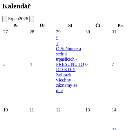
Kalendář
Srpen
2026
Po
Út
St
Čt
Pá
27
28
29
30
31
5
1
O Sněhurce a
sedmi
trpaslících -
3
4
PŘESUNUTO
6
7
DO KD!!!
Zobrazit
všechny
záznamy ze
dne
10
11
12
13
14
21