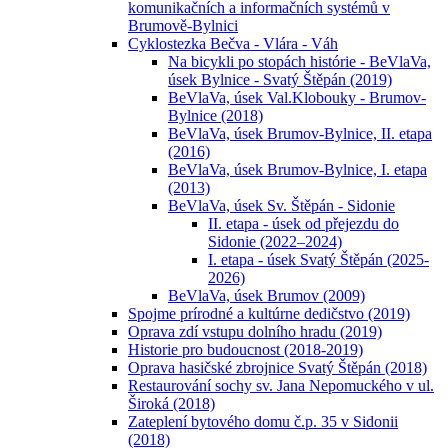
komunikačních a informačních systémů v
Brumově-Bylnici
Cyklostezka Bečva - Vlára - Váh
Na bicykli po stopách histórie - BeVlaVa,
úsek Bylnice - Svatý Štěpán (2019)
BeVlaVa, úsek Val.Klobouky - Brumov-
Bylnice (2018)
BeVlaVa, úsek Brumov-Bylnice, II. etapa
(2016)
BeVlaVa, úsek Brumov-Bylnice, I. etapa
(2013)
BeVlaVa, úsek Sv. Štěpán - Sidonie
II. etapa - úsek od přejezdu do
Sidonie (2022–2024)
I. etapa - úsek Svatý Štěpán (2025-
2026)
BeVlaVa, úsek Brumov (2009)
Spojme prírodné a kultúrne dedičstvo (2019)
Oprava zdí vstupu dolního hradu (2019)
Historie pro budoucnost (2018-2019)
Oprava hasičské zbrojnice Svatý Štěpán (2018)
Restaurování sochy sv. Jana Nepomuckého v ul.
Široká (2018)
Zateplení bytového domu č.p. 35 v Sidonii
(2018)