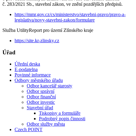
č. 283/2021 Sb., stavební zákon, ve znění pozdějších předpisů.
https://mmr.gov.cz/cs/ministerstvo/stavebni-pravo/pravo-a-
legislativa/novy-stavebni-zakon/formulare
Služba UtilityReport pro území Zlínského kraje
https://site.kr-zlinsky.cz
Úřad
Úřední deska
E-podatelna
Povinné informace
Odbory městského úřadu
Odbor kancelář starosty
Odbor správní
Odbor finanční
Odbor investic
Stavební úřad
Tiskopisy a formuláře
Podrobný popis činnosti
Odbor služby města
Czech POINT