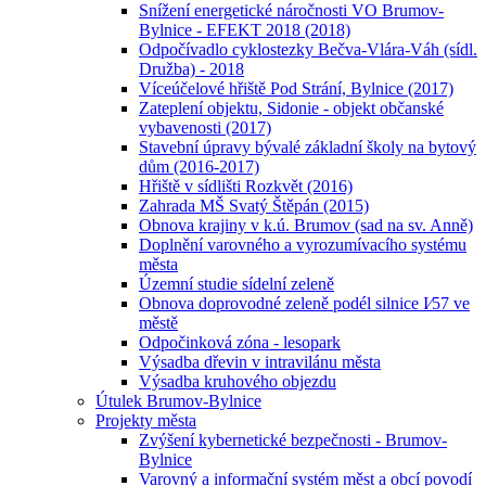
Snížení energetické náročnosti VO Brumov-
Bylnice - EFEKT 2018 (2018)
Odpočívadlo cyklostezky Bečva-Vlára-Váh (sídl.
Družba) - 2018
Víceúčelové hřiště Pod Strání, Bylnice (2017)
Zateplení objektu, Sidonie - objekt občanské
vybavenosti (2017)
Stavební úpravy bývalé základní školy na bytový
dům (2016-2017)
Hřiště v sídlišti Rozkvět (2016)
Zahrada MŠ Svatý Štěpán (2015)
Obnova krajiny v k.ú. Brumov (sad na sv. Anně)
Doplnění varovného a vyrozumívacího systému
města
Územní studie sídelní zeleně
Obnova doprovodné zeleně podél silnice I⁄57 ve
městě
Odpočinková zóna - lesopark
Výsadba dřevin v intravilánu města
Výsadba kruhového objezdu
Útulek Brumov-Bylnice
Projekty města
Zvýšení kybernetické bezpečnosti - Brumov-
Bylnice
Varovný a informační systém měst a obcí povodí