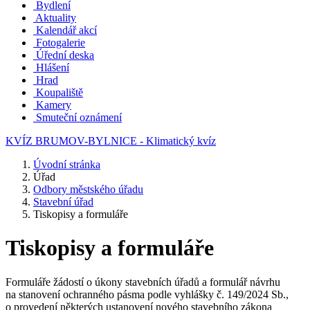
Bydlení
Aktuality
Kalendář akcí
Fotogalerie
Úřední deska
Hlášení
Hrad
Koupaliště
Kamery
Smuteční oznámení
KVÍZ BRUMOV-BYLNICE - Klimatický kvíz
Úvodní stránka
Úřad
Odbory městského úřadu
Stavební úřad
Tiskopisy a formuláře
Tiskopisy a formuláře
Formuláře žádostí o úkony stavebních úřadů a formulář návrhu
na stanovení ochranného pásma podle vyhlášky č. 149/2024 Sb.,
o provedení některých ustanovení nového stavebního zákona