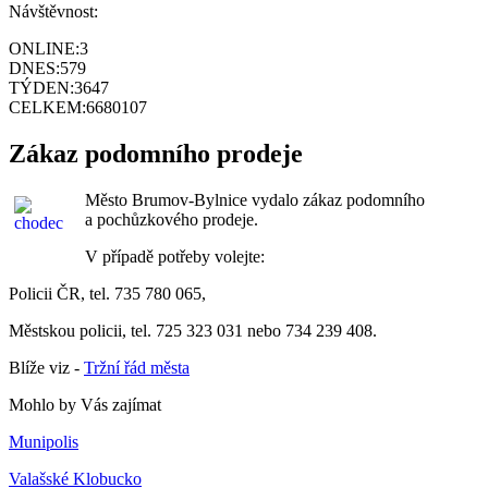
Návštěvnost:
ONLINE:
3
DNES:
579
TÝDEN:
3647
CELKEM:
6680107
Zákaz podomního prodeje
Město Brumov-Bylnice vydalo zákaz podomního
a pochůzkového prodeje.
V případě potřeby volejte:
Policii ČR, tel. 735 780 065,
Městskou policii, tel. 725 323 031 nebo 734 239 408.
Blíže viz -
Tržní řád města
Mohlo by Vás zajímat
Munipolis
Valašské Klobucko