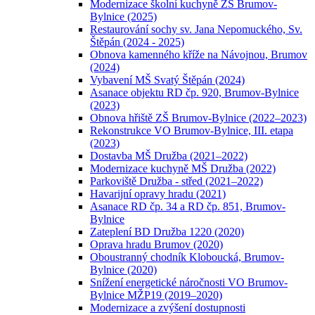
Modernizace školní kuchyně ZŠ Brumov-
Bylnice (2025)
Restaurování sochy sv. Jana Nepomuckého, Sv.
Štěpán (2024 - 2025)
Obnova kamenného kříže na Návojnou, Brumov
(2024)
Vybavení MŠ Svatý Štěpán (2024)
Asanace objektu RD čp. 920, Brumov-Bylnice
(2023)
Obnova hřiště ZŠ Brumov-Bylnice (2022–2023)
Rekonstrukce VO Brumov-Bylnice, III. etapa
(2023)
Dostavba MŠ Družba (2021–2022)
Modernizace kuchyně MŠ Družba (2022)
Parkoviště Družba - střed (2021–2022)
Havarijní opravy hradu (2021)
Asanace RD čp. 34 a RD čp. 851, Brumov-
Bylnice
Zateplení BD Družba 1220 (2020)
Oprava hradu Brumov (2020)
Oboustranný chodník Kloboucká, Brumov-
Bylnice (2020)
Snížení energetické náročnosti VO Brumov-
Bylnice MŽP19 (2019–2020)
Modernizace a zvýšení dostupnosti