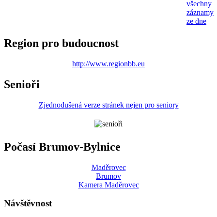
všechny
záznamy
ze dne
Region pro budoucnost
http://www.regionbb.eu
Senioři
Zjednodušená verze stránek nejen pro seniory
Počasí Brumov-Bylnice
Maděrovec
Brumov
Kamera Maděrovec
Návštěvnost