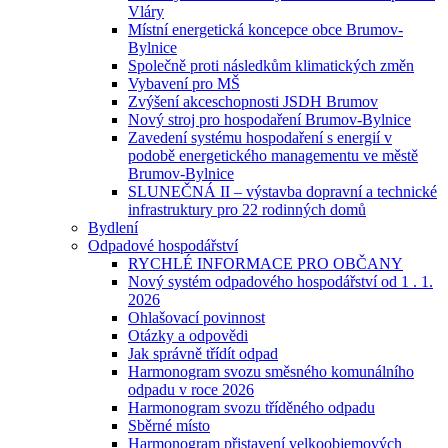
Vláry
Místní energetická koncepce obce Brumov-
Bylnice
Společně proti následkům klimatických změn
Vybavení pro MŠ
Zvýšení akceschopnosti JSDH Brumov
Nový stroj pro hospodaření Brumov-Bylnice
Zavedení systému hospodaření s energií v
podobě energetického managementu ve městě
Brumov-Bylnice
SLUNEČNÁ II – výstavba dopravní a technické
infrastruktury pro 22 rodinných domů
Bydlení
Odpadové hospodářství
RYCHLÉ INFORMACE PRO OBČANY
Nový systém odpadového hospodářství od 1 . 1.
2026
Ohlašovací povinnost
Otázky a odpovědi
Jak správně třídít odpad
Harmonogram svozu směsného komunálního
odpadu v roce 2026
Harmonogram svozu tříděného odpadu
Sběrné místo
Harmonogram přistavení velkoobjemových