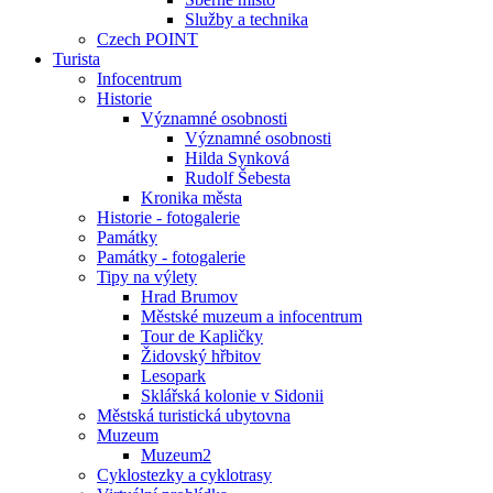
Služby a technika
Czech POINT
Turista
Infocentrum
Historie
Významné osobnosti
Významné osobnosti
Hilda Synková
Rudolf Šebesta
Kronika města
Historie - fotogalerie
Památky
Památky - fotogalerie
Tipy na výlety
Hrad Brumov
Městské muzeum a infocentrum
Tour de Kapličky
Židovský hřbitov
Lesopark
Sklářská kolonie v Sidonii
Městská turistická ubytovna
Muzeum
Muzeum2
Cyklostezky a cyklotrasy