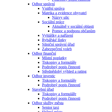
Odbor správní
Vnitřní správa
Matrika a evidence obyvatel
Názvy ulic
Sociální práce
Aktuálně v sociální oblasti
Pomoc a podpora občanům
Vyhlášky a nařízení
Rybářské lístky
Silniční správní úřad
Zabezpečení voleb
Odbor finanční
Místní poplatky
Tiskopisy a formuláře
Podrobný popis činnosti
Střednědobý výhled a rating
Odbor investic
Tiskopisy a formuláře
Podrobný popis činností
Stavební úřad
Tiskopisy a formuláře
Podrobný popis činnosti
Odbor služby města
Senior taxi
Sběrné místo