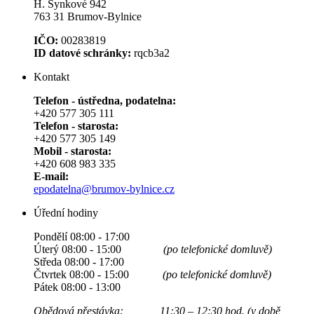
H. Synkové 942
763 31 Brumov-Bylnice
IČO:
00283819
ID datové schránky:
rqcb3a2
Kontakt
Telefon - ústředna, podatelna:
+420 577 305 111
Telefon - starosta:
+420 577 305 149
Mobil - starosta:
+420 608 983 335
E-mail:
epodatelna@brumov-bylnice.cz
Úřední hodiny
Pondělí 08:00 - 17:00
Úterý 08:00 - 15:00
(po telefonické domluvě)
Středa 08:00 - 17:00
Čtvrtek 08:00 - 15:00
(po telefonické domluvě)
Pátek 08:00 - 13:00
Obědová přestávka: 11:30 – 12:30 hod. (v době