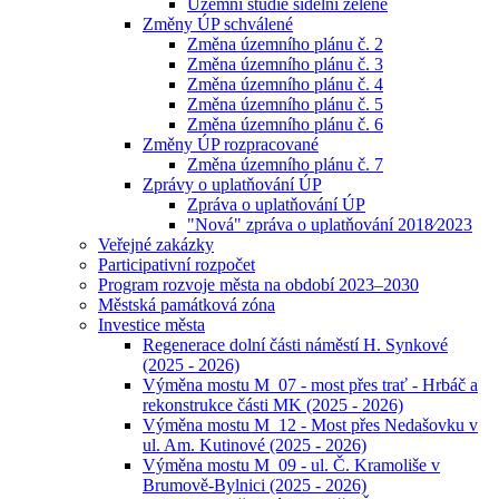
Územní studie sídelní zeleně
Změny ÚP schválené
Změna územního plánu č. 2
Změna územního plánu č. 3
Změna územního plánu č. 4
Změna územního plánu č. 5
Změna územního plánu č. 6
Změny ÚP rozpracované
Změna územního plánu č. 7
Zprávy o uplatňování ÚP
Zpráva o uplatňování ÚP
"Nová" zpráva o uplatňování 2018⁄2023
Veřejné zakázky
Participativní rozpočet
Program rozvoje města na období 2023–2030
Městská památková zóna
Investice města
Regenerace dolní části náměstí H. Synkové
(2025 - 2026)
Výměna mostu M_07 - most přes trať - Hrbáč a
rekonstrukce části MK (2025 - 2026)
Výměna mostu M_12 - Most přes Nedašovku v
ul. Am. Kutinové (2025 - 2026)
Výměna mostu M_09 - ul. Č. Kramoliše v
Brumově-Bylnici (2025 - 2026)