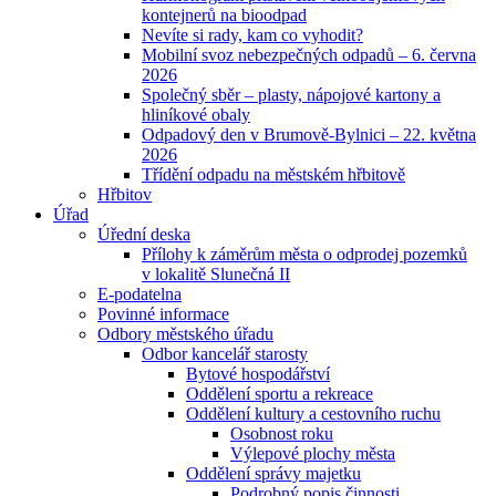
kontejnerů na bioodpad
Nevíte si rady, kam co vyhodit?
Mobilní svoz nebezpečných odpadů – 6. června
2026
Společný sběr – plasty, nápojové kartony a
hliníkové obaly
Odpadový den v Brumově-Bylnici – 22. května
2026
Třídění odpadu na městském hřbitově
Hřbitov
Úřad
Úřední deska
Přílohy k záměrům města o odprodej pozemků
v lokalitě Slunečná II
E-podatelna
Povinné informace
Odbory městského úřadu
Odbor kancelář starosty
Bytové hospodářství
Oddělení sportu a rekreace
Oddělení kultury a cestovního ruchu
Osobnost roku
Výlepové plochy města
Oddělení správy majetku
Podrobný popis činnosti