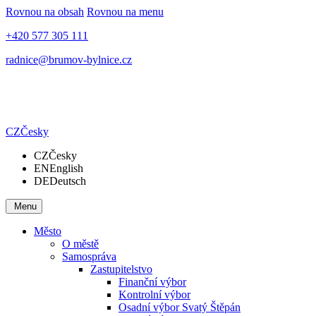
Rovnou na obsah
Rovnou na menu
+420 577 305 111
radnice@brumov-bylnice.cz
CZ
Česky
CZ
Česky
EN
English
DE
Deutsch
Menu
Město
O městě
Samospráva
Zastupitelstvo
Finanční výbor
Kontrolní výbor
Osadní výbor Svatý Štěpán