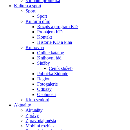
Virtuální prohlídka
Kultura a sport
Sport
Sport
Kulturní dům
Rozpis a program KD
Pronájem KD
Kontakt
Historie KD a kina
Knihovna
Online katalog
Knihovní řád
Služby
Ceník služeb
Pobočka Sidonie
Region
Fotogalerie
Odkazy
Osobnosti
Klub seniorů
Aktuality
Aktuality
Zprávy
Zpravodaj města
Mobilní rozhlas