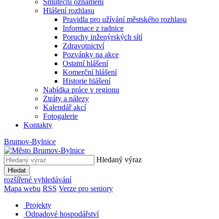
Smuteční oznámení
Hlášení rozhlasu
Pravidla pro užívání městského rozhlasu
Informace z radnice
Poruchy inženýrských sítí
Zdravotnictví
Pozvánky na akce
Ostatní hlášení
Komerční hlášení
Historie hlášení
Nabídka práce v regionu
Ztráty a nálezy
Kalendář akcí
Fotogalerie
Kontakty
Brumov-Bylnice
Hledaný výraz
Hledat
rozšířené vyhledávání
Mapa webu
RSS
Verze pro seniory
Projekty
Odpadové hospodářství