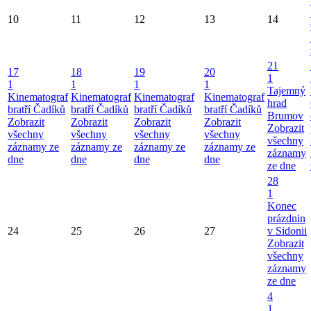
10
11
12
13
14
21
17
18
19
20
1
1
1
1
1
Tajemný
Kinematograf
Kinematograf
Kinematograf
Kinematograf
hrad
bratří Čadíků
bratří Čadíků
bratří Čadíků
bratří Čadíků
Brumov
Zobrazit
Zobrazit
Zobrazit
Zobrazit
Zobrazit
všechny
všechny
všechny
všechny
všechny
záznamy ze
záznamy ze
záznamy ze
záznamy ze
záznamy
dne
dne
dne
dne
ze dne
28
1
Konec
prázdnin
24
25
26
27
v Sidonii
Zobrazit
všechny
záznamy
ze dne
4
1