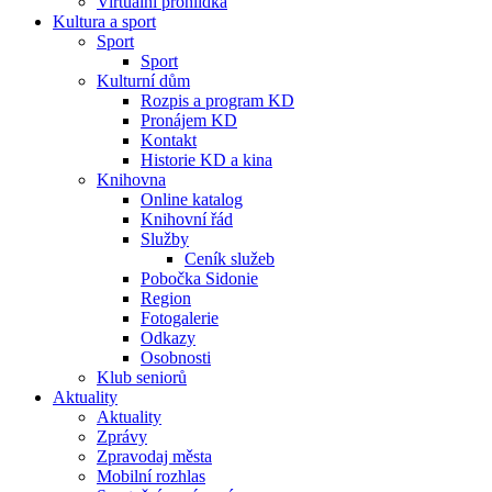
Virtuální prohlídka
Kultura a sport
Sport
Sport
Kulturní dům
Rozpis a program KD
Pronájem KD
Kontakt
Historie KD a kina
Knihovna
Online katalog
Knihovní řád
Služby
Ceník služeb
Pobočka Sidonie
Region
Fotogalerie
Odkazy
Osobnosti
Klub seniorů
Aktuality
Aktuality
Zprávy
Zpravodaj města
Mobilní rozhlas