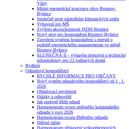
Vláry
Místní energetická koncepce obce Brumov-
Bylnice
Společně proti následkům klimatických změn
Vybavení pro MŠ
Zvýšení akceschopnosti JSDH Brumov
Nový stroj pro hospodaření Brumov-Bylnice
Zavedení systému hospodaření s energií v
podobě energetického managementu ve městě
Brumov-Bylnice
SLUNEČNÁ II – výstavba dopravní a technické
infrastruktury pro 22 rodinných domů
Bydlení
Odpadové hospodářství
RYCHLÉ INFORMACE PRO OBČANY
Nový systém odpadového hospodářství od 1 . 1.
2026
Ohlašovací povinnost
Otázky a odpovědi
Jak správně třídít odpad
Harmonogram svozu směsného komunálního
odpadu v roce 2026
Harmonogram svozu tříděného odpadu
Sběrné místo
Harmonogram přistavení velkoobjemových