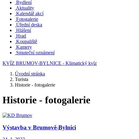
Bydlení
Aktuality
Kalendář akcí
Fotogalerie
Úřední deska
Hlášení
Hrad
Koupaliště
Kamery
Smuteční oznámení
KVÍZ BRUMOV-BYLNICE - Klimatický kvíz
Úvodní stránka
Turista
Historie - fotogalerie
Historie - fotogalerie
Výstavba v Brumově-Bylnici