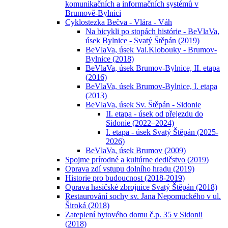
komunikačních a informačních systémů v
Brumově-Bylnici
Cyklostezka Bečva - Vlára - Váh
Na bicykli po stopách histórie - BeVlaVa,
úsek Bylnice - Svatý Štěpán (2019)
BeVlaVa, úsek Val.Klobouky - Brumov-
Bylnice (2018)
BeVlaVa, úsek Brumov-Bylnice, II. etapa
(2016)
BeVlaVa, úsek Brumov-Bylnice, I. etapa
(2013)
BeVlaVa, úsek Sv. Štěpán - Sidonie
II. etapa - úsek od přejezdu do
Sidonie (2022–2024)
I. etapa - úsek Svatý Štěpán (2025-
2026)
BeVlaVa, úsek Brumov (2009)
Spojme prírodné a kultúrne dedičstvo (2019)
Oprava zdí vstupu dolního hradu (2019)
Historie pro budoucnost (2018-2019)
Oprava hasičské zbrojnice Svatý Štěpán (2018)
Restaurování sochy sv. Jana Nepomuckého v ul.
Široká (2018)
Zateplení bytového domu č.p. 35 v Sidonii
(2018)