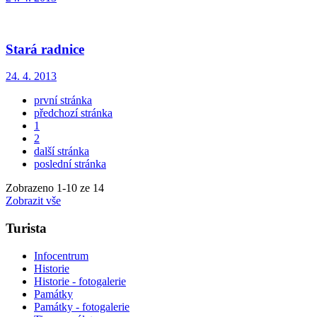
Stará radnice
24. 4. 2013
první stránka
předchozí stránka
1
2
další stránka
poslední stránka
Zobrazeno
1
-
10
ze 14
Zobrazit vše
Turista
Infocentrum
Historie
Historie - fotogalerie
Památky
Památky - fotogalerie