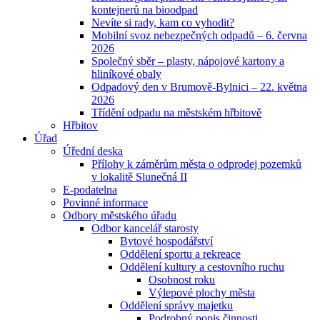
kontejnerů na bioodpad
Nevíte si rady, kam co vyhodit?
Mobilní svoz nebezpečných odpadů – 6. června
2026
Společný sběr – plasty, nápojové kartony a
hliníkové obaly
Odpadový den v Brumově-Bylnici – 22. května
2026
Třídění odpadu na městském hřbitově
Hřbitov
Úřad
Úřední deska
Přílohy k záměrům města o odprodej pozemků
v lokalitě Slunečná II
E-podatelna
Povinné informace
Odbory městského úřadu
Odbor kancelář starosty
Bytové hospodářství
Oddělení sportu a rekreace
Oddělení kultury a cestovního ruchu
Osobnost roku
Výlepové plochy města
Oddělení správy majetku
Podrobný popis činnosti