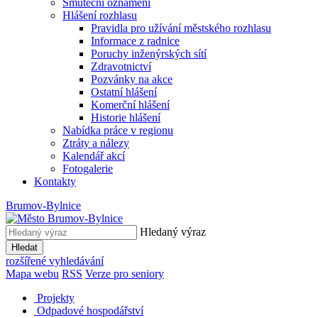
Smuteční oznámení
Hlášení rozhlasu
Pravidla pro užívání městského rozhlasu
Informace z radnice
Poruchy inženýrských sítí
Zdravotnictví
Pozvánky na akce
Ostatní hlášení
Komerční hlášení
Historie hlášení
Nabídka práce v regionu
Ztráty a nálezy
Kalendář akcí
Fotogalerie
Kontakty
Brumov-Bylnice
Hledaný výraz
Hledat
rozšířené vyhledávání
Mapa webu
RSS
Verze pro seniory
Projekty
Odpadové hospodářství