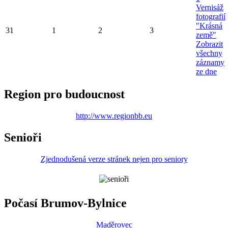
Vernisáž
fotografií
"Krásná
31
1
2
3
země"
Zobrazit
všechny
záznamy
ze dne
Region pro budoucnost
http://www.regionbb.eu
Senioři
Zjednodušená verze stránek nejen pro seniory
Počasí Brumov-Bylnice
Maděrovec