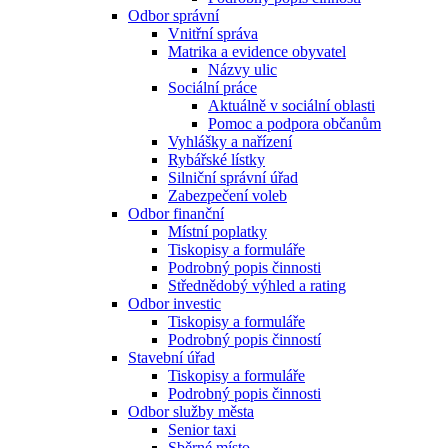
Odbor správní
Vnitřní správa
Matrika a evidence obyvatel
Názvy ulic
Sociální práce
Aktuálně v sociální oblasti
Pomoc a podpora občanům
Vyhlášky a nařízení
Rybářské lístky
Silniční správní úřad
Zabezpečení voleb
Odbor finanční
Místní poplatky
Tiskopisy a formuláře
Podrobný popis činnosti
Střednědobý výhled a rating
Odbor investic
Tiskopisy a formuláře
Podrobný popis činností
Stavební úřad
Tiskopisy a formuláře
Podrobný popis činnosti
Odbor služby města
Senior taxi
Sběrné místo