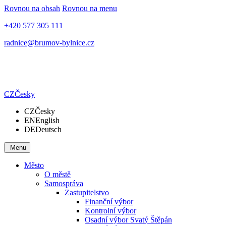
Rovnou na obsah
Rovnou na menu
+420 577 305 111
radnice@brumov-bylnice.cz
CZ
Česky
CZ
Česky
EN
English
DE
Deutsch
Menu
Město
O městě
Samospráva
Zastupitelstvo
Finanční výbor
Kontrolní výbor
Osadní výbor Svatý Štěpán