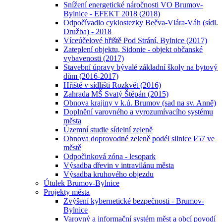
Snížení energetické náročnosti VO Brumov-
Bylnice - EFEKT 2018 (2018)
Odpočívadlo cyklostezky Bečva-Vlára-Váh (sídl.
Družba) - 2018
Víceúčelové hřiště Pod Strání, Bylnice (2017)
Zateplení objektu, Sidonie - objekt občanské
vybavenosti (2017)
Stavební úpravy bývalé základní školy na bytový
dům (2016-2017)
Hřiště v sídlišti Rozkvět (2016)
Zahrada MŠ Svatý Štěpán (2015)
Obnova krajiny v k.ú. Brumov (sad na sv. Anně)
Doplnění varovného a vyrozumívacího systému
města
Územní studie sídelní zeleně
Obnova doprovodné zeleně podél silnice I⁄57 ve
městě
Odpočinková zóna - lesopark
Výsadba dřevin v intravilánu města
Výsadba kruhového objezdu
Útulek Brumov-Bylnice
Projekty města
Zvýšení kybernetické bezpečnosti - Brumov-
Bylnice
Varovný a informační systém měst a obcí povodí