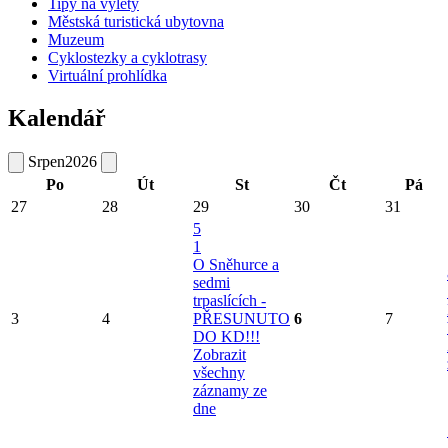
Tipy na výlety
Městská turistická ubytovna
Muzeum
Cyklostezky a cyklotrasy
Virtuální prohlídka
Kalendář
Srpen
2026
Po
Út
St
Čt
Pá
27
28
29
30
31
5
1
O Sněhurce a
sedmi
trpaslících -
3
4
PŘESUNUTO
6
7
DO KD!!!
Zobrazit
všechny
záznamy ze
dne