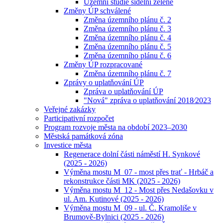
Územní studie sídelní zeleně
Změny ÚP schválené
Změna územního plánu č. 2
Změna územního plánu č. 3
Změna územního plánu č. 4
Změna územního plánu č. 5
Změna územního plánu č. 6
Změny ÚP rozpracované
Změna územního plánu č. 7
Zprávy o uplatňování ÚP
Zpráva o uplatňování ÚP
"Nová" zpráva o uplatňování 2018⁄2023
Veřejné zakázky
Participativní rozpočet
Program rozvoje města na období 2023–2030
Městská památková zóna
Investice města
Regenerace dolní části náměstí H. Synkové
(2025 - 2026)
Výměna mostu M_07 - most přes trať - Hrbáč a
rekonstrukce části MK (2025 - 2026)
Výměna mostu M_12 - Most přes Nedašovku v
ul. Am. Kutinové (2025 - 2026)
Výměna mostu M_09 - ul. Č. Kramoliše v
Brumově-Bylnici (2025 - 2026)