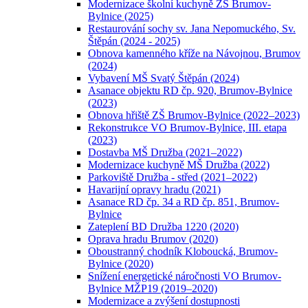
Modernizace školní kuchyně ZŠ Brumov-
Bylnice (2025)
Restaurování sochy sv. Jana Nepomuckého, Sv.
Štěpán (2024 - 2025)
Obnova kamenného kříže na Návojnou, Brumov
(2024)
Vybavení MŠ Svatý Štěpán (2024)
Asanace objektu RD čp. 920, Brumov-Bylnice
(2023)
Obnova hřiště ZŠ Brumov-Bylnice (2022–2023)
Rekonstrukce VO Brumov-Bylnice, III. etapa
(2023)
Dostavba MŠ Družba (2021–2022)
Modernizace kuchyně MŠ Družba (2022)
Parkoviště Družba - střed (2021–2022)
Havarijní opravy hradu (2021)
Asanace RD čp. 34 a RD čp. 851, Brumov-
Bylnice
Zateplení BD Družba 1220 (2020)
Oprava hradu Brumov (2020)
Oboustranný chodník Kloboucká, Brumov-
Bylnice (2020)
Snížení energetické náročnosti VO Brumov-
Bylnice MŽP19 (2019–2020)
Modernizace a zvýšení dostupnosti