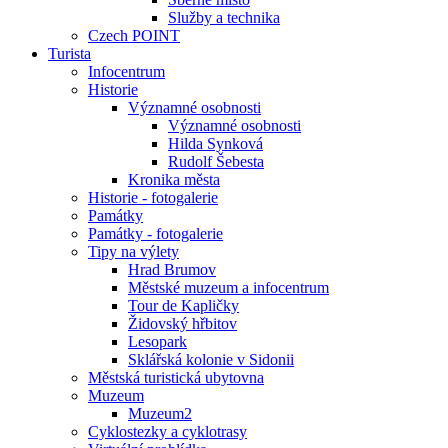
Služby a technika
Czech POINT
Turista
Infocentrum
Historie
Významné osobnosti
Významné osobnosti
Hilda Synková
Rudolf Šebesta
Kronika města
Historie - fotogalerie
Památky
Památky - fotogalerie
Tipy na výlety
Hrad Brumov
Městské muzeum a infocentrum
Tour de Kapličky
Židovský hřbitov
Lesopark
Sklářská kolonie v Sidonii
Městská turistická ubytovna
Muzeum
Muzeum2
Cyklostezky a cyklotrasy