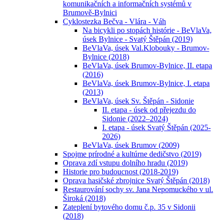
komunikačních a informačních systémů v
Brumově-Bylnici
Cyklostezka Bečva - Vlára - Váh
Na bicykli po stopách histórie - BeVlaVa,
úsek Bylnice - Svatý Štěpán (2019)
BeVlaVa, úsek Val.Klobouky - Brumov-
Bylnice (2018)
BeVlaVa, úsek Brumov-Bylnice, II. etapa
(2016)
BeVlaVa, úsek Brumov-Bylnice, I. etapa
(2013)
BeVlaVa, úsek Sv. Štěpán - Sidonie
II. etapa - úsek od přejezdu do
Sidonie (2022–2024)
I. etapa - úsek Svatý Štěpán (2025-
2026)
BeVlaVa, úsek Brumov (2009)
Spojme prírodné a kultúrne dedičstvo (2019)
Oprava zdí vstupu dolního hradu (2019)
Historie pro budoucnost (2018-2019)
Oprava hasičské zbrojnice Svatý Štěpán (2018)
Restaurování sochy sv. Jana Nepomuckého v ul.
Široká (2018)
Zateplení bytového domu č.p. 35 v Sidonii
(2018)