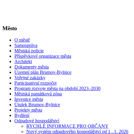
Město
O městě
Samospráva
Městská policie
Příspěvkové organizace města
Architekt
Dokumenty města
Územní plán Brumov-Bylnice
Veřejné zakázky
Participativní rozpočet
Program rozvoje města na období 2023–2030
Městská památková zóna
Investice města
Útulek Brumov-Bylnice
Projekty města
Bydlení
Odpadové hospodářství
RYCHLÉ INFORMACE PRO OBČANY
Nový systém odpadového hospodářství od 1 . 1. 2026