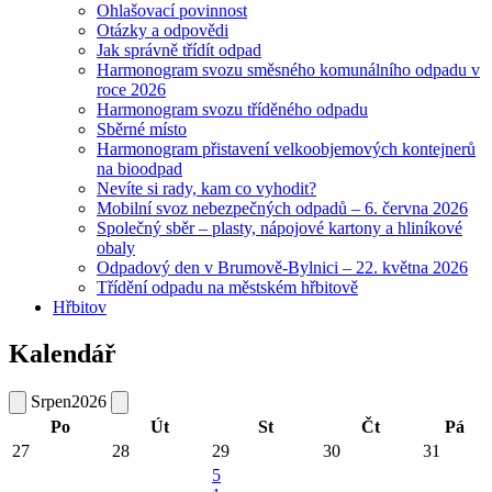
Ohlašovací povinnost
Otázky a odpovědi
Jak správně třídít odpad
Harmonogram svozu směsného komunálního odpadu v
roce 2026
Harmonogram svozu tříděného odpadu
Sběrné místo
Harmonogram přistavení velkoobjemových kontejnerů
na bioodpad
Nevíte si rady, kam co vyhodit?
Mobilní svoz nebezpečných odpadů – 6. června 2026
Společný sběr – plasty, nápojové kartony a hliníkové
obaly
Odpadový den v Brumově-Bylnici – 22. května 2026
Třídění odpadu na městském hřbitově
Hřbitov
Kalendář
Srpen
2026
Po
Út
St
Čt
Pá
27
28
29
30
31
5