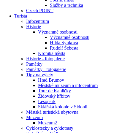
Služby a technika
Czech POINT
Turista
Infocentrum
Historie
Významné osobnosti
Významné osobnosti
Hilda Synková
Rudolf Šebesta
Kronika města
Historie - fotogalerie
Památky
Památky - fotogalerie
Tipy na výlety
Hrad Brumov
Městské muzeum a infocentrum
Tour de Kapličky
Židovský hřbitov
Lesopark
Sklářská kolonie v Sidonii
Městská turistická ubytovna
Muzeum
Muzeum2
Cyklostezky a cyklotrasy