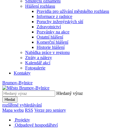
Smuteční oznámení
Hlášení rozhlasu
Pravidla pro užívání městského rozhlasu
Informace z radnice
Poruchy inženýrských sítí
Zdravotnictví
Pozvánky na akce
Ostatní hlášení
Komerční hlášení
Historie hlášení
Nabídka práce v regionu
Ztráty a nálezy
Kalendář akcí
Fotogalerie
Kontakty
Brumov-Bylnice
Hledaný výraz
Hledat
rozšířené vyhledávání
Mapa webu
RSS
Verze pro seniory
Projekty
Odpadové hospodářství