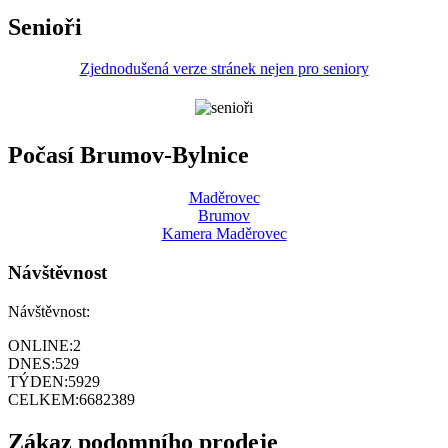
Senioři
Zjednodušená verze stránek nejen pro seniory
Počasí Brumov-Bylnice
Maděrovec
Brumov
Kamera Maděrovec
Návštěvnost
Návštěvnost:
ONLINE:
2
DNES:
529
TÝDEN:
5929
CELKEM:
6682389
Zákaz podomního prodeje