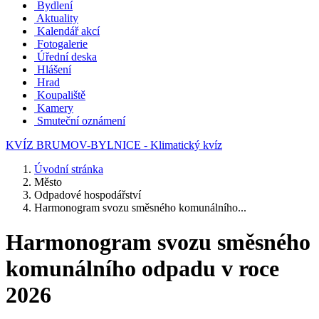
Bydlení
Aktuality
Kalendář akcí
Fotogalerie
Úřední deska
Hlášení
Hrad
Koupaliště
Kamery
Smuteční oznámení
KVÍZ BRUMOV-BYLNICE - Klimatický kvíz
Úvodní stránka
Město
Odpadové hospodářství
Harmonogram svozu směsného komunálního...
Harmonogram svozu směsného
komunálního odpadu v roce
2026