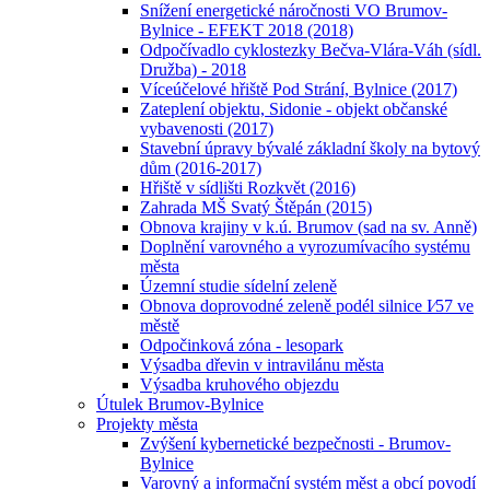
Snížení energetické náročnosti VO Brumov-
Bylnice - EFEKT 2018 (2018)
Odpočívadlo cyklostezky Bečva-Vlára-Váh (sídl.
Družba) - 2018
Víceúčelové hřiště Pod Strání, Bylnice (2017)
Zateplení objektu, Sidonie - objekt občanské
vybavenosti (2017)
Stavební úpravy bývalé základní školy na bytový
dům (2016-2017)
Hřiště v sídlišti Rozkvět (2016)
Zahrada MŠ Svatý Štěpán (2015)
Obnova krajiny v k.ú. Brumov (sad na sv. Anně)
Doplnění varovného a vyrozumívacího systému
města
Územní studie sídelní zeleně
Obnova doprovodné zeleně podél silnice I⁄57 ve
městě
Odpočinková zóna - lesopark
Výsadba dřevin v intravilánu města
Výsadba kruhového objezdu
Útulek Brumov-Bylnice
Projekty města
Zvýšení kybernetické bezpečnosti - Brumov-
Bylnice
Varovný a informační systém měst a obcí povodí