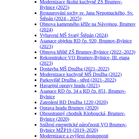
Modernizace školní kuchyně ZŠ Brumov-
Bylnice (2025)
Restaurování sochy sv. Jana Nepomuckého, Sv.
Štěpán (2024 - 2025)
Obnova kamenného kříže na Návojnou, Brumov
(2024)
Vybavení MŠ Svatý Štěpán (2024)
Asanace objektu RD čp. 920, Brumov-Bylnice
(2023)
Obnova hřiště ZŠ Brumov-Bylnice (2022–2023)
Rekonstrukce VO Brumov-Bylnice, III. etapa
(2023)
Dostavba MŠ Družba (2021–2022)
Modernizace kuchyně MŠ Družba (2022)
Parkoviště Družba - střed (2021–2022)
Havarijní opravy hradu (2021)
Asanace RD čp. 34 a RD čp. 851, Brumov-
Bylnice
Zateplení BD Družba 1220 (2020)
Oprava hradu Brumov (2020)
Oboustranný chodník Kloboucká, Brumov-
Bylnice (2020)
Snížení energetické náročnosti VO Brumov-
Bylnice MŽP19 (2019–2020)
Modernizace a zvýšení dostupnosti