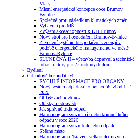
Vláry
Místní energetická koncepce obce Brumov-
Bylnice
Společně proti následkům klimatických změn
Vybavení pro MŠ
Zvýšení akceschopnosti JSDH Brumov
Nový stroj pro hospodaření Brumov-Bylnice
Zavedení systému hospodaření s energií v
podobě energetického managementu ve městě
Brumov-Bylnice
SLUNEČNÁ II – výstavba dopravní a technické
infrastruktury pro 22 rodinných domů
Bydlení
Odpadové hospodářství
RYCHLÉ INFORMACE PRO OBČANY
Nový systém odpadového hospodářství od 1 . 1.
2026
Ohlašovací povinnost
Otázky a odpovědi
Jak správně třídít odpad
Harmonogram svozu směsného komunálního
odpadu v roce 2026
Harmonogram svozu tříděného odpadu
Sběrné místo
Harmonogram přistavení velkoobjemových