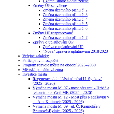
Územní studie sídelní zeleně
Změny ÚP schválené
Změna územního plánu č. 2
Změna územního plánu č. 3
Změna územního plánu č. 4
Změna územního plánu č. 5
Změna územního plánu č. 6
Změny ÚP rozpracované
Změna územního plánu č. 7
Zprávy o uplatňování ÚP
Zpráva o uplatňování ÚP
"Nová" zpráva o uplatňování 2018⁄2023
Veřejné zakázky
Participativní rozpočet
Program rozvoje města na období 2023–2030
Městská památková zóna
Investice města
Regenerace dolní části náměstí H. Synkové
(2025 - 2026)
Výměna mostu M_07 - most přes trať - Hrbáč a
rekonstrukce části MK (2025 - 2026)
Výměna mostu M_12 - Most přes Nedašovku v
ul. Am. Kutinové (2025 - 2026)
Výměna mostu M_09 - ul. Č. Kramoliše v
Brumově-Bylnici (2025 - 2026)