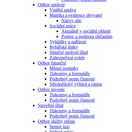
Odbor správní
Vnitřní správa
Matrika a evidence obyvatel
Názvy ulic
Sociální práce
Aktuálně v sociální oblasti
Pomoc a podpora občanům
Vyhlášky a nařízení
Rybářské lístky
Silniční správní úřad
Zabezpečení voleb
Odbor finanční
Místní poplatky
Tiskopisy a formuláře
Podrobný popis činnosti
Střednědobý výhled a rating
Odbor investic
Tiskopisy a formuláře
Podrobný popis činností
Stavební úřad
Tiskopisy a formuláře
Podrobný popis činnosti
Odbor služby města
Senior taxi
Sběrné místo