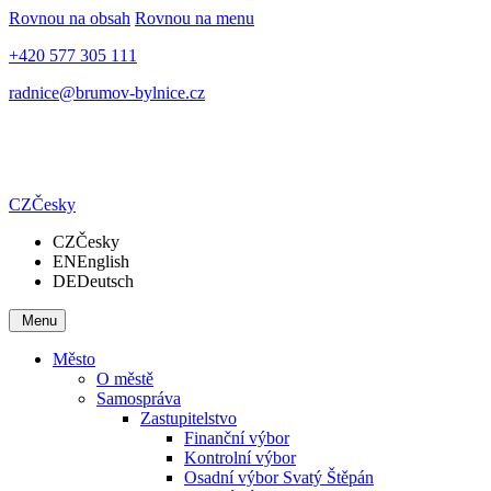
Rovnou na obsah
Rovnou na menu
+420 577 305 111
radnice@brumov-bylnice.cz
CZ
Česky
CZ
Česky
EN
English
DE
Deutsch
Menu
Město
O městě
Samospráva
Zastupitelstvo
Finanční výbor
Kontrolní výbor
Osadní výbor Svatý Štěpán