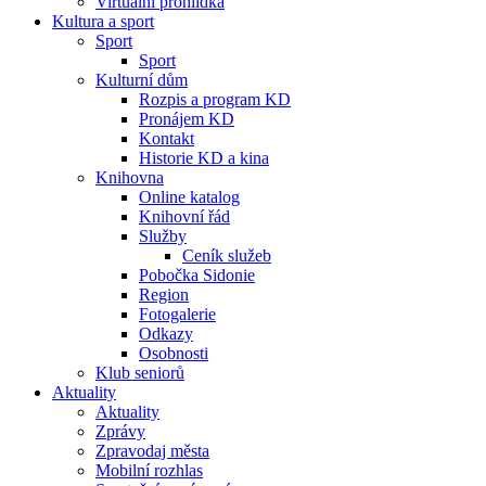
Virtuální prohlídka
Kultura a sport
Sport
Sport
Kulturní dům
Rozpis a program KD
Pronájem KD
Kontakt
Historie KD a kina
Knihovna
Online katalog
Knihovní řád
Služby
Ceník služeb
Pobočka Sidonie
Region
Fotogalerie
Odkazy
Osobnosti
Klub seniorů
Aktuality
Aktuality
Zprávy
Zpravodaj města
Mobilní rozhlas