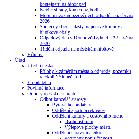
kontejnerů na bioodpad
Nevíte si rady, kam co vyhodit?
Mobilní svoz nebezpečných odpadů – 6. června
2026
Společný sběr – plasty, nápojové kartony a
hliníkové obaly
Odpadový den v Brumově-Bylnici – 22. května
2026
Třídění odpadu na městském hřbitově
Hřbitov
Úřad
Úřední deska
Přílohy k záměrům města o odprodej pozemků
v lokalitě Slunečná II
E-podatelna
Povinné informace
Odbory městského úřadu
Odbor kancelář starosty
Bytové hospodářství
Oddělení sportu a rekreace
Oddělení kultury a cestovního ruchu
Osobnost roku
Výlepové plochy města
Oddělení správy majetku
Podrobný popis činnosti