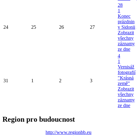
28
1
Konec
prázdnin
24
25
26
27
v Sidonii
Zobrazit
všechny
záznamy
ze dne
4
1
Vernisáž
fotografií
"Krásná
31
1
2
3
země"
Zobrazit
všechny
záznamy
ze dne
Region pro budoucnost
http://www.regionbb.eu