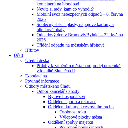
kontejnerů na bioodpad
Nevíte si rady, kam co vyhodit?
Mobilní svoz nebezpečných odpadů – 6. června
2026
Společný sběr – plasty, nápojové kartony a
hliníkové obaly
Odpadový den v Brumově-Bylnici – 22. května
2026
Třídění odpadu na městském hřbitově
Hřbitov
Úřad
Úřední deska
Přílohy k záměrům města o odprodej pozemků
v lokalitě Slunečná II
E-podatelna
Povinné informace
Odbory městského úřadu
Odbor kancelář starosty
Bytové hospodářství
Oddělení sportu a rekreace
Oddělení kultury a cestovního ruchu
Osobnost roku
Výlepové plochy města
Oddělení správy majetku
Podrobný popis činnosti