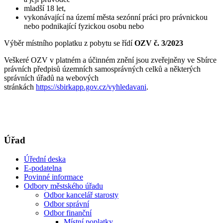
mladší 18 let,
vykonávající na území města sezónní práci pro právnickou
nebo podnikající fyzickou osobu nebo
Výběr místního poplatku z pobytu se řídí
OZV č. 3/2023
Veškeré OZV v platném a účinném znění jsou zveřejněny ve Sbírce
právních předpisů územních samosprávných celků a některých
správních úřadů na webových
stránkách
https://sbirkapp.gov.cz/vyhledavani
.
Úřad
Úřední deska
E-podatelna
Povinné informace
Odbory městského úřadu
Odbor kancelář starosty
Odbor správní
Odbor finanční
Místní poplatky