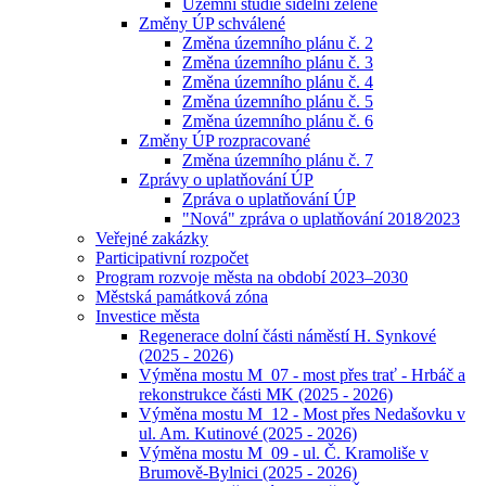
Územní studie sídelní zeleně
Změny ÚP schválené
Změna územního plánu č. 2
Změna územního plánu č. 3
Změna územního plánu č. 4
Změna územního plánu č. 5
Změna územního plánu č. 6
Změny ÚP rozpracované
Změna územního plánu č. 7
Zprávy o uplatňování ÚP
Zpráva o uplatňování ÚP
"Nová" zpráva o uplatňování 2018⁄2023
Veřejné zakázky
Participativní rozpočet
Program rozvoje města na období 2023–2030
Městská památková zóna
Investice města
Regenerace dolní části náměstí H. Synkové
(2025 - 2026)
Výměna mostu M_07 - most přes trať - Hrbáč a
rekonstrukce části MK (2025 - 2026)
Výměna mostu M_12 - Most přes Nedašovku v
ul. Am. Kutinové (2025 - 2026)
Výměna mostu M_09 - ul. Č. Kramoliše v
Brumově-Bylnici (2025 - 2026)