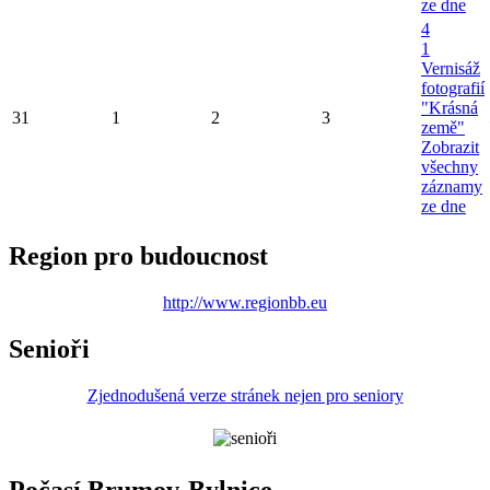
ze dne
4
1
Vernisáž
fotografií
"Krásná
31
1
2
3
země"
Zobrazit
všechny
záznamy
ze dne
Region pro budoucnost
http://www.regionbb.eu
Senioři
Zjednodušená verze stránek nejen pro seniory
Počasí Brumov-Bylnice