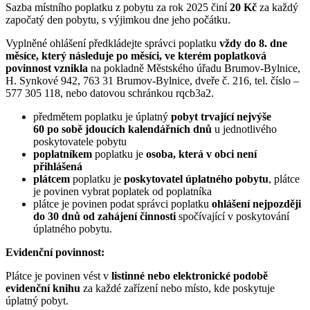
Sazba místního poplatku z pobytu za rok 2025 činí
20 Kč
za každý
započatý den pobytu, s výjimkou dne jeho počátku.
Vyplněné ohlášení předkládejte správci poplatku
vždy do 8. dne
měsíce, který následuje po měsíci, ve kterém poplatková
povinnost vznikla
na pokladně Městského úřadu Brumov-Bylnice,
H. Synkové 942, 763 31 Brumov-Bylnice, dveře č. 216, tel. číslo –
577 305 118, nebo datovou schránkou rqcb3a2.
předmětem poplatku je úplatný
pobyt trvající nejvýše
60 po sobě jdoucích kalendářních dnů
u jednotlivého
poskytovatele pobytu
poplatníkem
poplatku je
osoba, která v obci není
přihlášená
plátcem
poplatku je
poskytovatel úplatného pobytu
, plátce
je povinen vybrat poplatek od poplatníka
plátce je povinen podat správci poplatku
ohlášení nejpozději
do 30 dnů od zahájení činnosti
spočívající v poskytování
úplatného pobytu.
Evidenční povinnost:
Plátce je povinen vést v
listinné nebo elektronické
podobě
evidenční knihu
za každé zařízení nebo místo, kde poskytuje
úplatný pobyt.