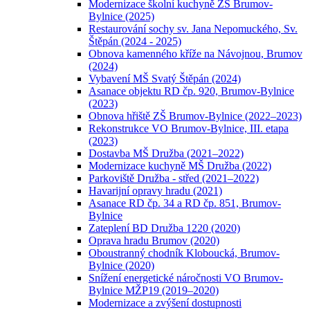
Modernizace školní kuchyně ZŠ Brumov-
Bylnice (2025)
Restaurování sochy sv. Jana Nepomuckého, Sv.
Štěpán (2024 - 2025)
Obnova kamenného kříže na Návojnou, Brumov
(2024)
Vybavení MŠ Svatý Štěpán (2024)
Asanace objektu RD čp. 920, Brumov-Bylnice
(2023)
Obnova hřiště ZŠ Brumov-Bylnice (2022–2023)
Rekonstrukce VO Brumov-Bylnice, III. etapa
(2023)
Dostavba MŠ Družba (2021–2022)
Modernizace kuchyně MŠ Družba (2022)
Parkoviště Družba - střed (2021–2022)
Havarijní opravy hradu (2021)
Asanace RD čp. 34 a RD čp. 851, Brumov-
Bylnice
Zateplení BD Družba 1220 (2020)
Oprava hradu Brumov (2020)
Oboustranný chodník Kloboucká, Brumov-
Bylnice (2020)
Snížení energetické náročnosti VO Brumov-
Bylnice MŽP19 (2019–2020)
Modernizace a zvýšení dostupnosti