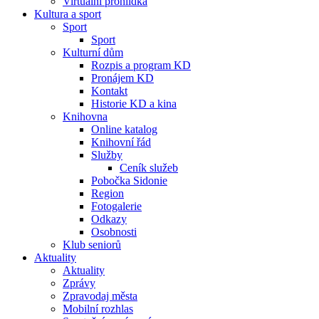
Virtuální prohlídka
Kultura a sport
Sport
Sport
Kulturní dům
Rozpis a program KD
Pronájem KD
Kontakt
Historie KD a kina
Knihovna
Online katalog
Knihovní řád
Služby
Ceník služeb
Pobočka Sidonie
Region
Fotogalerie
Odkazy
Osobnosti
Klub seniorů
Aktuality
Aktuality
Zprávy
Zpravodaj města
Mobilní rozhlas