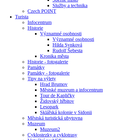
Služby a technika
Czech POINT
Turista
Infocentrum
Historie
Významné osobnosti
Významné osobnosti
Hilda Synková
Rudolf Šebesta
Kronika města
Historie - fotogalerie
Památky
Památky - fotogalerie
Tipy na výlety
Hrad Brumov
Městské muzeum a infocentrum
Tour de Kapličky
Židovský hřbitov
Lesopark
Sklářská kolonie v Sidonii
Městská turistická ubytovna
Muzeum
Muzeum2
Cyklostezky a cyklotrasy