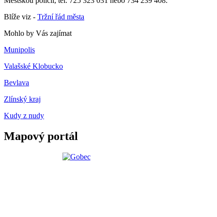
Městskou policii, tel. 725 323 031 nebo 734 239 408.
Blíže viz -
Tržní řád města
Mohlo by Vás zajímat
Munipolis
Valašské Klobucko
Bevlava
Zlínský kraj
Kudy z nudy
Mapový portál