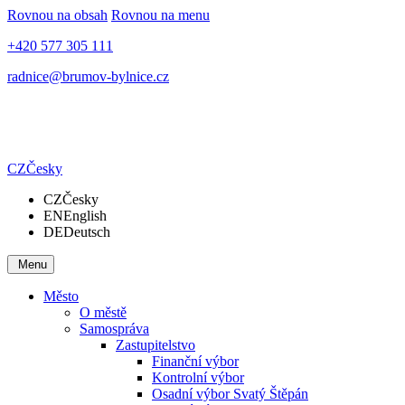
Rovnou na obsah
Rovnou na menu
+420 577 305 111
radnice@brumov-bylnice.cz
CZ
Česky
CZ
Česky
EN
English
DE
Deutsch
Menu
Město
O městě
Samospráva
Zastupitelstvo
Finanční výbor
Kontrolní výbor
Osadní výbor Svatý Štěpán