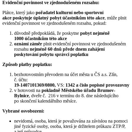
Evidenční povinnost ve zjednodušeném rozsahu:
Plátce, který jako
pořadatel kulturní nebo sportovní
akce
poskytuje
úplatný pobyt účastníkům této akce
, může plnit
evidenční povinnost ve zjednodušeném rozsahu, pokud:
důvodně předpokládá, že poskytne
pobyt nejméně
1000 účastníkům této akce
oznámí záměr
plnit evidenční povinnost ve zjednodušeném
rozsahu
nejméně
60 dnů přede dnem zahájení
poskytování pobytu správci poplatku
Způsob platby poplatku:
bezhotovostním převodem na účet města u ČS a.s. Zlín,
č. účtu:
19-1407101369/0800,
VS:
1342 a číslo popisné provozovny
v hotovosti na
pokladně Městského úřadu Brumov-
Bylnice
, dveře č. 216 v termínu do 8. dne následujícího
po skončení kalendářního měsíce.
Vybrané osvobození:
nevidomá, osoba, která je považována za závislou na pomoci
jiné fyzické osoby, osoba, která je držitelem průkazu ZTP/P,
a její průvodce