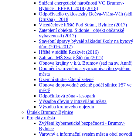
Snížení energetické náročnosti VO Brumov-
Bylnice - EFEKT 2018 (2018)
Odpočívadlo cyklostezky Bečva-Vlára-Váh (sídl.
Družba) - 2018
Víceúčelové hřiště Pod Strání, Bylnice (2017)
Zateplení objektu, Sidonie - objekt občanské
vybavenosti (2017)
Stavební úpravy bývalé základní školy na bytový
dům (2016-2017)
Hřiště v sídlišti Rozkvět (2016)
Zahrada MŠ Svatý Štěpán (2015)
Obnova krajiny v k.ú. Brumov (sad na sv. Anně)
Doplnění varovného a vyrozumívacího systému
města
Územní studie sídelní zeleně
Obnova doprovodné zeleně podél silnice I⁄57 ve
městě
Odpočinková zóna - lesopark
Výsadba dřevin v intravilánu města
Výsadba kruhového objezdu
Útulek Brumov-Bylnice
Projekty města
Zvýšení kybernetické bezpečnosti - Brumov-
Bylnice
Varovný a informační systém měst a obcí povodí