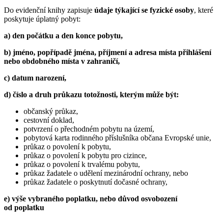
Do evidenční knihy zapisuje
údaje týkající se fyzické osoby
, které
poskytuje úplatný pobyt:
a) den počátku a den konce pobytu,
b) jméno, popřípadě jména, příjmení a adresa místa přihlášení
nebo obdobného místa v zahraničí,
c) datum narození,
d) číslo a druh průkazu totožnosti, kterým může být:
občanský průkaz,
cestovní doklad,
potvrzení o přechodném pobytu na území,
pobytová karta rodinného příslušníka občana Evropské unie,
průkaz o povolení k pobytu,
průkaz o povolení k pobytu pro cizince,
průkaz o povolení k trvalému pobytu,
průkaz žadatele o udělení mezinárodní ochrany, nebo
průkaz žadatele o poskytnutí dočasné ochrany,
e) výše vybraného poplatku, nebo důvod osvobození
od poplatku