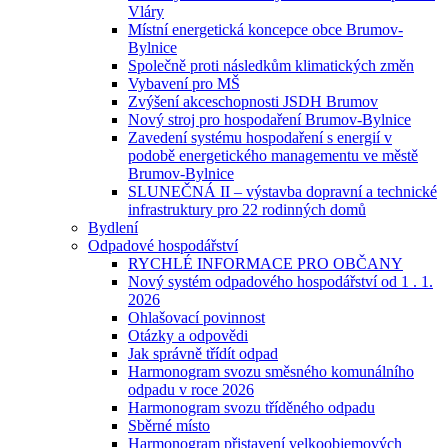
Vláry
Místní energetická koncepce obce Brumov-
Bylnice
Společně proti následkům klimatických změn
Vybavení pro MŠ
Zvýšení akceschopnosti JSDH Brumov
Nový stroj pro hospodaření Brumov-Bylnice
Zavedení systému hospodaření s energií v
podobě energetického managementu ve městě
Brumov-Bylnice
SLUNEČNÁ II – výstavba dopravní a technické
infrastruktury pro 22 rodinných domů
Bydlení
Odpadové hospodářství
RYCHLÉ INFORMACE PRO OBČANY
Nový systém odpadového hospodářství od 1 . 1.
2026
Ohlašovací povinnost
Otázky a odpovědi
Jak správně třídít odpad
Harmonogram svozu směsného komunálního
odpadu v roce 2026
Harmonogram svozu tříděného odpadu
Sběrné místo
Harmonogram přistavení velkoobjemových