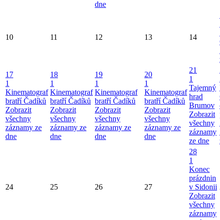
dne
10
11
12
13
14
21
17
18
19
20
1
1
1
1
1
Tajemný
Kinematograf
Kinematograf
Kinematograf
Kinematograf
hrad
bratří Čadíků
bratří Čadíků
bratří Čadíků
bratří Čadíků
Brumov
Zobrazit
Zobrazit
Zobrazit
Zobrazit
Zobrazit
všechny
všechny
všechny
všechny
všechny
záznamy ze
záznamy ze
záznamy ze
záznamy ze
záznamy
dne
dne
dne
dne
ze dne
28
1
Konec
prázdnin
24
25
26
27
v Sidonii
Zobrazit
všechny
záznamy