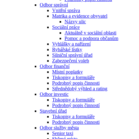
Odbor správní
Vnitřní správa
Matrika a evidence obyvatel
Názvy ulic
Sociální práce
Aktuálně v sociální oblasti
Pomoc a podpora občanům
Vyhlášky a nařízení
Rybářské lístky
Silniční správní úřad
Zabezpečení voleb
Odbor finanční
Místní poplatky
Tiskopisy a formuláře
Podrobný popis činnosti
Střednědobý výhled a rating
Odbor investic
Tiskopisy a formuláře
Podrobný popis činností
Stavební úřad
Tiskopisy a formuláře
Podrobný popis činnosti
Odbor služby města
Senior taxi
Sběrné místo