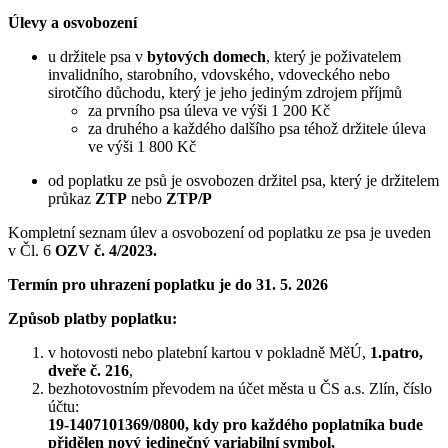
Úlevy a osvobození
u držitele psa v
bytových domech
, který je poživatelem
invalidního, starobního, vdovského, vdoveckého nebo
sirotčího důchodu, který je jeho jediným zdrojem příjmů
za prvního psa úleva ve výši 1 200 Kč
za druhého a každého dalšího psa téhož držitele úleva
ve výši 1 800 Kč
od poplatku ze psů je osvobozen držitel psa, který je držitelem
průkaz
ZTP
nebo
ZTP/P
Kompletní seznam úlev a osvobození od poplatku ze psa je uveden
v Čl. 6
OZV č. 4/2023.
Termín pro uhrazení poplatku je do 31. 5. 2026
Způsob platby poplatku:
v hotovosti nebo platební kartou v pokladně MěÚ,
1.patro,
dveře č. 216
,
bezhotovostním převodem na účet města u ČS a.s. Zlín, číslo
účtu:
19-1407101369/0800, kdy pro každého poplatníka bude
přidělen nový jedinečný variabilní symbol,