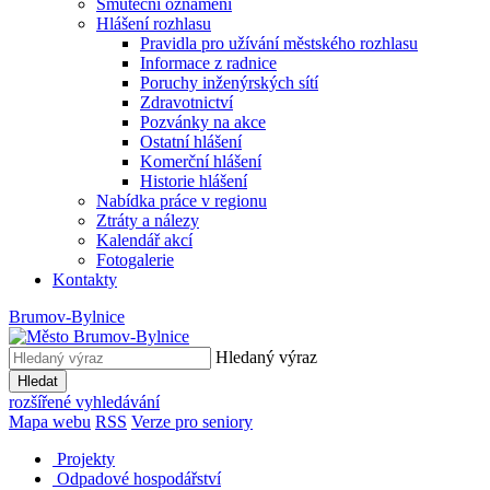
Smuteční oznámení
Hlášení rozhlasu
Pravidla pro užívání městského rozhlasu
Informace z radnice
Poruchy inženýrských sítí
Zdravotnictví
Pozvánky na akce
Ostatní hlášení
Komerční hlášení
Historie hlášení
Nabídka práce v regionu
Ztráty a nálezy
Kalendář akcí
Fotogalerie
Kontakty
Brumov-Bylnice
Hledaný výraz
Hledat
rozšířené vyhledávání
Mapa webu
RSS
Verze pro seniory
Projekty
Odpadové hospodářství