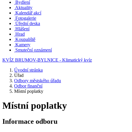
Bydlení
Aktuality
Kalendář akcí
Fotogalerie
Úřední deska
Hlášení
Hrad
Koupaliště
Kamery
Smuteční oznámení
KVÍZ BRUMOV-BYLNICE - Klimatický kvíz
Úvodní stránka
Úřad
Odbory městského úřadu
Odbor finanční
Místní poplatky
Místní poplatky
Informace odboru