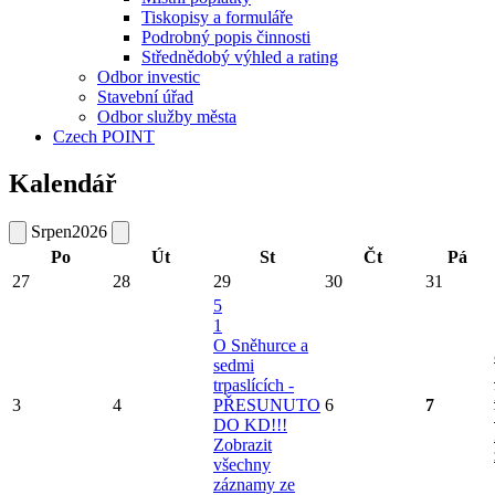
Tiskopisy a formuláře
Podrobný popis činnosti
Střednědobý výhled a rating
Odbor investic
Stavební úřad
Odbor služby města
Czech POINT
Kalendář
Srpen
2026
Po
Út
St
Čt
Pá
27
28
29
30
31
5
1
O Sněhurce a
sedmi
trpaslících -
3
4
PŘESUNUTO
6
7
DO KD!!!
Zobrazit
všechny
záznamy ze