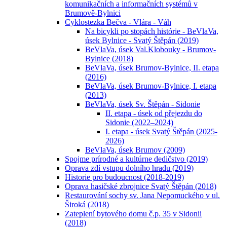
komunikačních a informačních systémů v
Brumově-Bylnici
Cyklostezka Bečva - Vlára - Váh
Na bicykli po stopách histórie - BeVlaVa,
úsek Bylnice - Svatý Štěpán (2019)
BeVlaVa, úsek Val.Klobouky - Brumov-
Bylnice (2018)
BeVlaVa, úsek Brumov-Bylnice, II. etapa
(2016)
BeVlaVa, úsek Brumov-Bylnice, I. etapa
(2013)
BeVlaVa, úsek Sv. Štěpán - Sidonie
II. etapa - úsek od přejezdu do
Sidonie (2022–2024)
I. etapa - úsek Svatý Štěpán (2025-
2026)
BeVlaVa, úsek Brumov (2009)
Spojme prírodné a kultúrne dedičstvo (2019)
Oprava zdí vstupu dolního hradu (2019)
Historie pro budoucnost (2018-2019)
Oprava hasičské zbrojnice Svatý Štěpán (2018)
Restaurování sochy sv. Jana Nepomuckého v ul.
Široká (2018)
Zateplení bytového domu č.p. 35 v Sidonii
(2018)