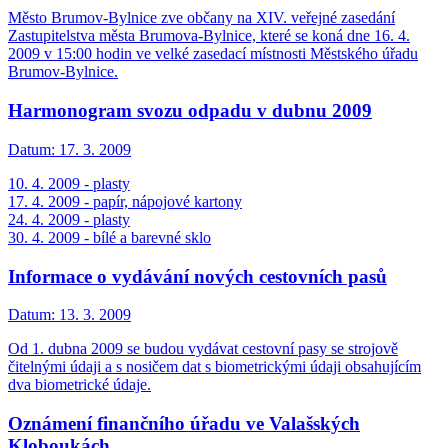
Město Brumov-Bylnice zve občany na XIV. veřejné zasedání
Zastupitelstva města Brumova-Bylnice, které se koná dne 16. 4.
2009 v 15:00 hodin ve velké zasedací místnosti Městského úřadu
Brumov-Bylnice.
Harmonogram svozu odpadu v dubnu 2009
Datum:
17. 3. 2009
10. 4. 2009 - plasty
17. 4. 2009 - papír, nápojové kartony
24. 4. 2009 - plasty
30. 4. 2009 - bílé a barevné sklo
Informace o vydávání nových cestovních pasů
Datum:
13. 3. 2009
Od 1. dubna 2009 se budou vydávat cestovní pasy se strojově
čitelnými údaji a s nosičem dat s biometrickými údaji obsahujícím
dva biometrické údaje.
Oznámení finančního úřadu ve Valašských
Kloboukách