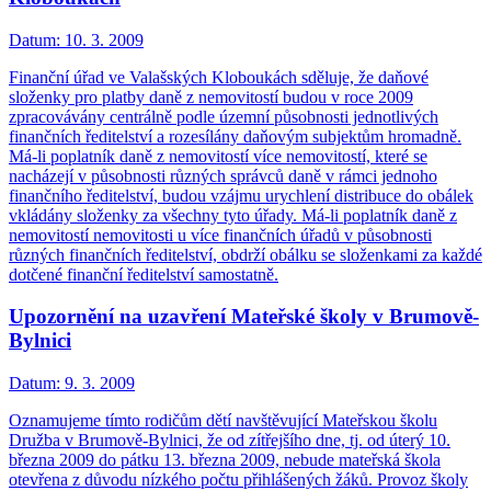
Datum:
10. 3. 2009
Finanční úřad ve Valašských Kloboukách sděluje, že daňové
složenky pro platby daně z nemovitostí budou v roce 2009
zpracovávány centrálně podle územní působnosti jednotlivých
finančních ředitelství a rozesílány daňovým subjektům hromadně.
Má-li poplatník daně z nemovitostí více nemovitostí, které se
nacházejí v působnosti různých správců daně v rámci jednoho
finančního ředitelství, budou vzájmu urychlení distribuce do obálek
vkládány složenky za všechny tyto úřady. Má-li poplatník daně z
nemovitostí nemovitosti u více finančních úřadů v působnosti
různých finančních ředitelství, obdrží obálku se složenkami za každé
dotčené finanční ředitelství samostatně.
Upozornění na uzavření Mateřské školy v Brumově-
Bylnici
Datum:
9. 3. 2009
Oznamujeme tímto rodičům dětí navštěvující Mateřskou školu
Družba v Brumově-Bylnici, že od zítřejšího dne, tj. od úterý 10.
března 2009 do pátku 13. března 2009, nebude mateřská škola
otevřena z důvodu nízkého počtu přihlášených žáků. Provoz školy