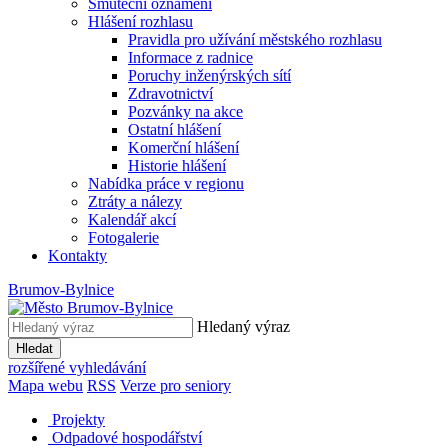
Smuteční oznámení
Hlášení rozhlasu
Pravidla pro užívání městského rozhlasu
Informace z radnice
Poruchy inženýrských sítí
Zdravotnictví
Pozvánky na akce
Ostatní hlášení
Komerční hlášení
Historie hlášení
Nabídka práce v regionu
Ztráty a nálezy
Kalendář akcí
Fotogalerie
Kontakty
Brumov-Bylnice
Hledaný výraz
Hledat
rozšířené vyhledávání
Mapa webu
RSS
Verze pro seniory
Projekty
Odpadové hospodářství