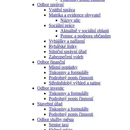
Odbor správní
Vnitřní správa
Matrika a evidence obyvatel
Názvy ulic
Sociální práce
Aktuálně v sociální oblasti
Pomoc a podpora občanům
Vyhlášky a nařízení
Rybářské lístky
Silniční správní úřad
Zabezpečení voleb
Odbor finanční
Místní poplatky
Tiskopisy a formuláře
Podrobný popis činnosti
Střednědobý výhled a rating
Odbor investic
Tiskopisy a formuláře
Podrobný popis činností
Stavební úřad
Tiskopisy a formuláře
Podrobný popis činnosti
Odbor služby města
Senior taxi
Sběrné místo