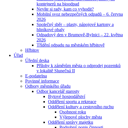
kontejnerů na bioodpad
Nevíte si rady, kam co vyhodit?
Mobilní svoz nebezpečných odpadů – 6. června
2026
Společný sběr – plasty, nápojové kartony a
hliníkové obaly
Odpadový den v Brumově-Bylnici – 22. května
2026
Třídění odpadu na městském hřbitově
Hřbitov
Úřad
Úřední deska
Přílohy k záměrům města o odprodej pozemků
v lokalitě Slunečná II
E-podatelna
Povinné informace
Odbory městského úřadu
Odbor kancelář starosty
Bytové hospodářství
Oddělení sportu a rekreace
Oddělení kultury a cestovního ruchu
Osobnost roku
Výlepové plochy města
Oddělení správy majetku
Podrobný popis činnosti