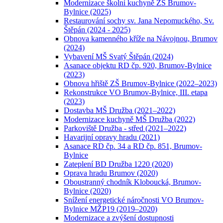
Modernizace školní kuchyně ZŠ Brumov-
Bylnice (2025)
Restaurování sochy sv. Jana Nepomuckého, Sv.
Štěpán (2024 - 2025)
Obnova kamenného kříže na Návojnou, Brumov
(2024)
Vybavení MŠ Svatý Štěpán (2024)
Asanace objektu RD čp. 920, Brumov-Bylnice
(2023)
Obnova hřiště ZŠ Brumov-Bylnice (2022–2023)
Rekonstrukce VO Brumov-Bylnice, III. etapa
(2023)
Dostavba MŠ Družba (2021–2022)
Modernizace kuchyně MŠ Družba (2022)
Parkoviště Družba - střed (2021–2022)
Havarijní opravy hradu (2021)
Asanace RD čp. 34 a RD čp. 851, Brumov-
Bylnice
Zateplení BD Družba 1220 (2020)
Oprava hradu Brumov (2020)
Oboustranný chodník Kloboucká, Brumov-
Bylnice (2020)
Snížení energetické náročnosti VO Brumov-
Bylnice MŽP19 (2019–2020)
Modernizace a zvýšení dostupnosti