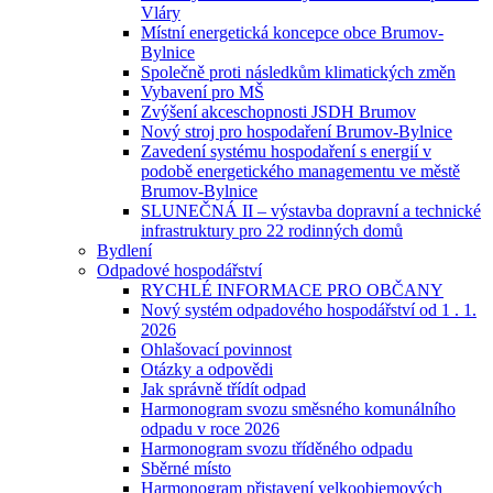
Vláry
Místní energetická koncepce obce Brumov-
Bylnice
Společně proti následkům klimatických změn
Vybavení pro MŠ
Zvýšení akceschopnosti JSDH Brumov
Nový stroj pro hospodaření Brumov-Bylnice
Zavedení systému hospodaření s energií v
podobě energetického managementu ve městě
Brumov-Bylnice
SLUNEČNÁ II – výstavba dopravní a technické
infrastruktury pro 22 rodinných domů
Bydlení
Odpadové hospodářství
RYCHLÉ INFORMACE PRO OBČANY
Nový systém odpadového hospodářství od 1 . 1.
2026
Ohlašovací povinnost
Otázky a odpovědi
Jak správně třídít odpad
Harmonogram svozu směsného komunálního
odpadu v roce 2026
Harmonogram svozu tříděného odpadu
Sběrné místo
Harmonogram přistavení velkoobjemových