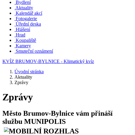
Bydlení
Aktuality
Kalendář akcí
Fotogalerie
Úřední deska
Hlášení
Hrad
Koupaliště
Kamery
Smuteční oznámení
KVÍZ BRUMOV-BYLNICE - Klimatický kvíz
Úvodní stránka
Aktuality
Zprávy
Zprávy
Město Brumov-Bylnice vám přináší
službu MUNIPOLIS