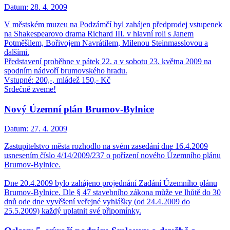
Datum:
28. 4. 2009
V městském muzeu na Podzámčí byl zahájen předprodej vstupenek
na Shakespearovo drama Richard III. v hlavní roli s Janem
Potměšilem, Bořivojem Navrátilem, Milenou Steinmasslovou a
dalšími.
Představení proběhne v pátek 22. a v sobotu 23. května 2009 na
spodním nádvoří brumovského hradu.
Vstupné: 200,-, mládež 150,- Kč
Srdečně zveme!
Nový Územní plán Brumov-Bylnice
Datum:
27. 4. 2009
Zastupitelstvo města rozhodlo na svém zasedání dne 16.4.2009
usnesením číslo 4/14/2009/237 o pořízení nového Územního plánu
Brumov-Bylnice.
Dne 20.4.2009 bylo zahájeno projednání Zadání Územního plánu
Brumov-Bylnice. Dle § 47 stavebního zákona může ve lhůtě do 30
dnů ode dne vyvěšení veřejné vyhlášky (od 24.4.2009 do
25.5.2009) každý uplatnit své připomínky.