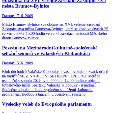
Pozvánka na XVI. veřejné zasedání Zastupitelstva
města Brumov-Bylnice
Datum:
17. 6. 2009
Město Brumov-Bylnice zve občany na XVI. veřejné zasedání
Zastupitelstva města Brumova-Bylnice, které se koná ve čtvrtek 25.
června 2009 v 15:00 hodin ve velké zasedací místnosti Městského
úřadu Brumov-Bylnice.
Pozvání na Mezinárodní kulturně-společenské
setkání seniorů ve Valašských Kloboukách
Datum:
15. 6. 2009
Klub důchodců Valašské Klobouky si vás dovoluje pozvat k účasti
na tradiční MEZINÁRODNÍ SETKÁNÍ SENIORŮ, které se
uskuteční v sobotu 20. června 2009 od 14:00 hodin v objektu
fotbalového hřiště Spartaku Valašské Klobouky - u nádraží.
Společné odpoledne bude vyplněno soutěžemi, kulturním
programem, hudbou a tancem. Občerstvení zajištěno.
Výsledky voleb do Evropského parlamentu