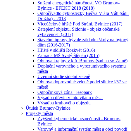
Snížení energetické náročnosti VO Brumov-
Bylnice - EFEKT 2018 (2018)
Odpočívadlo cyklostezky Bečva-Vlára-Váh (sídl.
Družba) - 2018
Víceúčelové hřiště Pod Strání, Bylnice (2017)
Zateplení objektu, Sidonie - objekt občanské
vybavenosti (2017)
Stavební úpravy bývalé základní školy na bytový
dům (2016-2017)
Hřiště v sídlišti Rozkvět (2016)
Zahrada MŠ Svatý Štěpán (2015)
Obnova krajiny v k.ú. Brumov (sad na sv. Anně)
Doplnění varovného a vyrozumívacího systému
města
Územní studie sídelní zeleně
Obnova doprovodné zeleně podél silnice I⁄57 ve
městě
Odpočinková zóna - lesopark
Výsadba dřevin v intravilánu města
Výsadba kruhového objezdu
Útulek Brumov-Bylnice
Projekty města
Zvýšení kybernetické bezpečnosti - Brumov-
Bylnice
Varovný a informační systém měst a obcí povodí