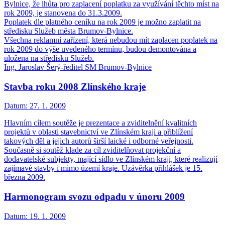
Bylnice, že lhůta pro zaplacení poplatku za využívání těchto míst na
rok 2009, je stanovena do 31.3.2009.
Poplatek dle platného ceníku na rok 2009 je možno zaplatit na
středisku Služeb města Brumov-Bylnice.
Všechna reklamní zařízení, která nebudou mít zaplacen poplatek na
rok 2009 do výše uvedeného termínu, budou demontována a
uložena na středisku Služeb.
Ing. Jaroslav Šerý-ředitel SM Brumov-Bylnice
Stavba roku 2008 Zlínského kraje
Datum:
27. 1. 2009
Hlavním cílem soutěže je prezentace a zviditelnění kvalitních
projektů v oblasti stavebnictví ve Zlínském kraji a přiblížení
takových děl a jejich autorů širší laické i odborné veřejnosti.
Současně si soutěž klade za cíl zviditelňovat projekční a
dodavatelské subjekty, mající sídlo ve Zlínském kraji, které realizují
zajímavé stavby i mimo území kraje. Uzávěrka přihlášek je 15.
března 2009.
Harmonogram svozu odpadu v únoru 2009
Datum:
19. 1. 2009