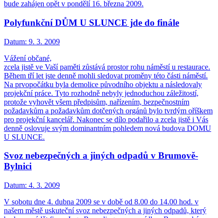
bude zahájen opět v pondělí 16. března 2009.
Polyfunkční DŮM U SLUNCE jde do finále
Datum:
9. 3. 2009
Vážení občané,
zcela jistě ve Vaší paměti zůstává prostor rohu náměstí u restaurace.
Během tří let jste denně mohli sledovat proměny této části náměstí.
Na prvopočátku byla demolice původního objektu a následovaly
projekční práce. Tyto rozhodně nebyly jednoduchou záležitostí,
protože vyhovět všem předpisům, nařízením, bezpečnostním
požadavkům a požadavkům dotčených orgánů bylo tvrdým oříškem
pro projekční kancelář. Nakonec se dílo podařilo a zcela jistě i Vás
denně oslovuje svým dominantním pohledem nová budova DOMU
U SLUNCE.
Svoz nebezpečných a jiných odpadů v Brumově-
Bylnici
Datum:
4. 3. 2009
V sobotu dne 4. dubna 2009 se v době od 8.00 do 14.00 hod. v
našem městě uskuteční svoz nebezpečných a jiných odpadů, který