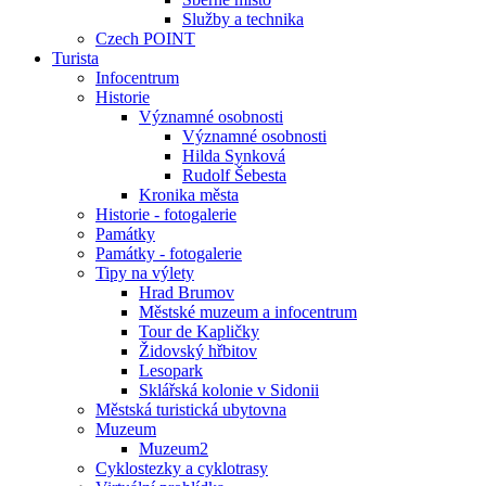
Služby a technika
Czech POINT
Turista
Infocentrum
Historie
Významné osobnosti
Významné osobnosti
Hilda Synková
Rudolf Šebesta
Kronika města
Historie - fotogalerie
Památky
Památky - fotogalerie
Tipy na výlety
Hrad Brumov
Městské muzeum a infocentrum
Tour de Kapličky
Židovský hřbitov
Lesopark
Sklářská kolonie v Sidonii
Městská turistická ubytovna
Muzeum
Muzeum2
Cyklostezky a cyklotrasy