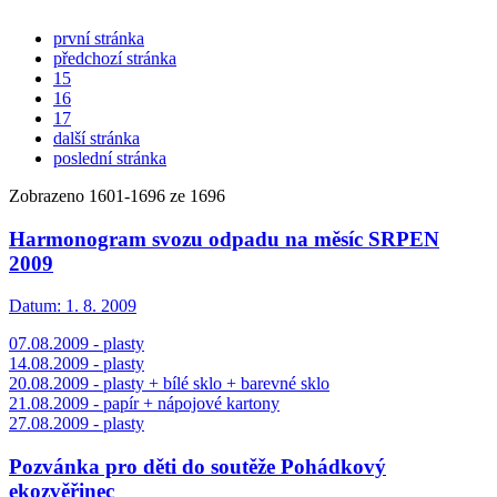
první stránka
předchozí stránka
15
16
17
další stránka
poslední stránka
Zobrazeno
1601
-
1696
ze 1696
Harmonogram svozu odpadu na měsíc SRPEN
2009
Datum:
1. 8. 2009
07.08.2009 - plasty
14.08.2009 - plasty
20.08.2009 - plasty + bílé sklo + barevné sklo
21.08.2009 - papír + nápojové kartony
27.08.2009 - plasty
Pozvánka pro děti do soutěže Pohádkový
ekozvěřinec