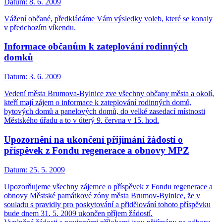
Datum:
8. 6. 2009
Vážení občané, předkládáme Vám výsledky voleb, které se konaly
v předchozím víkendu.
Informace občanům k zateplování rodinných
domků
Datum:
3. 6. 2009
Vedení města Brumova-Bylnice zve všechny občany města a okolí,
kteří mají zájem o informace k zateplování rodinných domů,
bytových domů a panelových domů, do velké zasedací místnosti
Městského úřadu a to v úterý 9. června v 15. hod.
Upozornění na ukončení přijímání žádostí o
příspěvek z Fondu regenerace a obnovy MPZ
Datum:
25. 5. 2009
Upozorňujeme všechny zájemce o příspěvek z Fondu regenerace a
obnovy Městské památkové zóny města Brumov-Bylnice, že v
souladu s pravidly pro poskytování a přidělování tohoto příspěvku
bude dnem 31. 5. 2009 ukončen příjem žádostí.