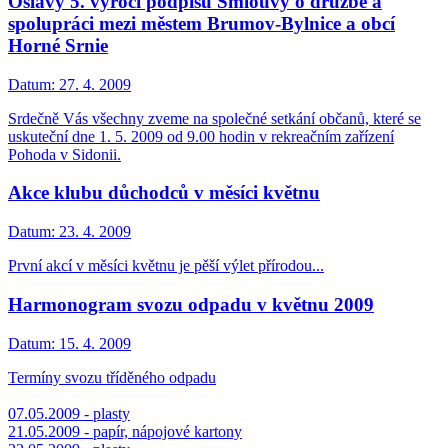
Oslavy 5. výročí podpisu Smlouvy o družbě a
spolupráci mezi městem Brumov-Bylnice a obcí
Horné Srnie
Datum:
27. 4. 2009
Srdečně Vás všechny zveme na společné setkání občanů, které se
uskuteční dne 1. 5. 2009 od 9.00 hodin v rekreačním zařízení
Pohoda v Sidonii.
Akce klubu důchodců v měsíci květnu
Datum:
23. 4. 2009
První akcí v měsíci květnu je pěší výlet přírodou...
Harmonogram svozu odpadu v květnu 2009
Datum:
15. 4. 2009
Termíny svozu tříděného odpadu
07.05.2009 - plasty
21.05.2009 - papír, nápojové kartony