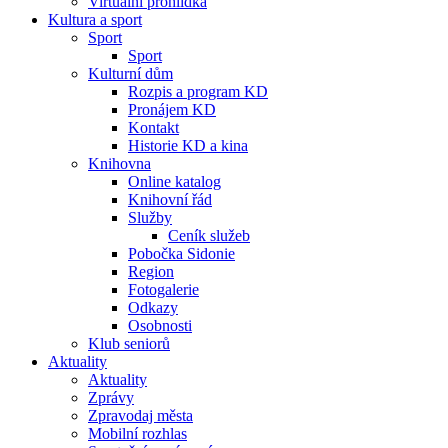
Virtuální prohlídka
Kultura a sport
Sport
Sport
Kulturní dům
Rozpis a program KD
Pronájem KD
Kontakt
Historie KD a kina
Knihovna
Online katalog
Knihovní řád
Služby
Ceník služeb
Pobočka Sidonie
Region
Fotogalerie
Odkazy
Osobnosti
Klub seniorů
Aktuality
Aktuality
Zprávy
Zpravodaj města
Mobilní rozhlas