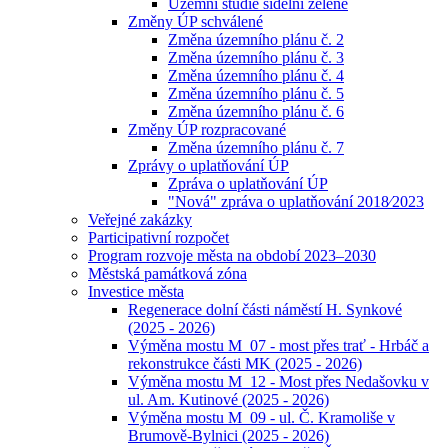
Územní studie sídelní zeleně
Změny ÚP schválené
Změna územního plánu č. 2
Změna územního plánu č. 3
Změna územního plánu č. 4
Změna územního plánu č. 5
Změna územního plánu č. 6
Změny ÚP rozpracované
Změna územního plánu č. 7
Zprávy o uplatňování ÚP
Zpráva o uplatňování ÚP
"Nová" zpráva o uplatňování 2018⁄2023
Veřejné zakázky
Participativní rozpočet
Program rozvoje města na období 2023–2030
Městská památková zóna
Investice města
Regenerace dolní části náměstí H. Synkové
(2025 - 2026)
Výměna mostu M_07 - most přes trať - Hrbáč a
rekonstrukce části MK (2025 - 2026)
Výměna mostu M_12 - Most přes Nedašovku v
ul. Am. Kutinové (2025 - 2026)
Výměna mostu M_09 - ul. Č. Kramoliše v
Brumově-Bylnici (2025 - 2026)