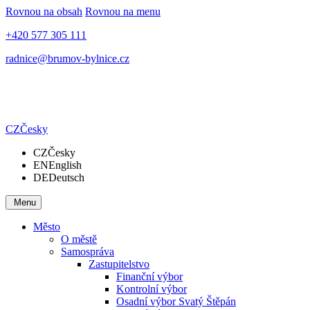
Rovnou na obsah
Rovnou na menu
+420 577 305 111
radnice@brumov-bylnice.cz
CZ
Česky
CZ
Česky
EN
English
DE
Deutsch
Menu
Město
O městě
Samospráva
Zastupitelstvo
Finanční výbor
Kontrolní výbor
Osadní výbor Svatý Štěpán