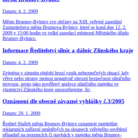
Datum:
4. 2. 2009
Město Brumov-Bylnice zve občany na XIII. veřejné zasedání
Zastupitelstva města Brumova-Bylnice, které se koná dne 12. 2.
2009 v 15:00 hodin ve velké zasedací místnosti Městského úřadu
Brumov-Bylnice.
Informace Ředitelství silnic a dálnic Zlínského kraje
Datum:
4. 2. 2009
Zejména v zimním období hrozí vznik nebezpečných situací, kdy
větve nebo stromy mohou negativně ohrozit bezpečnost silničního
provozu, proto jako pověřený správce silničního majetku ve
vlastnictví Zlínského kraje upozorňujeme, že:
Oznámení dle obecně závazné vyhlášky č.3/2005
Datum:
29. 1. 2009
Ředitel Služeb města Brumov-Bylnice oznamuje majitelům
reklamních zařízení umístěných na sloupech veřejného osvětlení
případně na pozemcích či stavbách v majetku města Brumov-