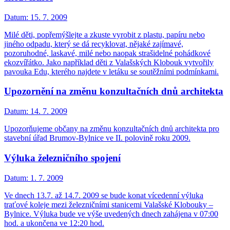
Datum:
15. 7. 2009
Milé děti, popřemýšlejte a zkuste vyrobit z plastu, papíru nebo
jiného odpadu, který se dá recyklovat, nějaké zajímavé,
pozoruhodné, laskavé, milé nebo naopak strašidelné pohádkové
ekozvířátko. Jako například děti z Valašských Klobouk vytvořily
pavouka Edu, kterého najdete v letáku se soutěžními podmínkami.
Upozornění na změnu konzultačních dnů architekta
Datum:
14. 7. 2009
Upozorňujeme občany na změnu konzultačních dnů architekta pro
stavební úřad Brumov-Bylnice ve II. polovině roku 2009.
Výluka železničního spojení
Datum:
1. 7. 2009
Ve dnech 13.7. až 14.7. 2009 se bude konat vícedenní výluka
traťové koleje mezi železničními stanicemi Valašské Klobouky –
Bylnice. Výluka bude ve výše uvedených dnech zahájena v 07:00
hod. a ukončena ve 12:20 hod.