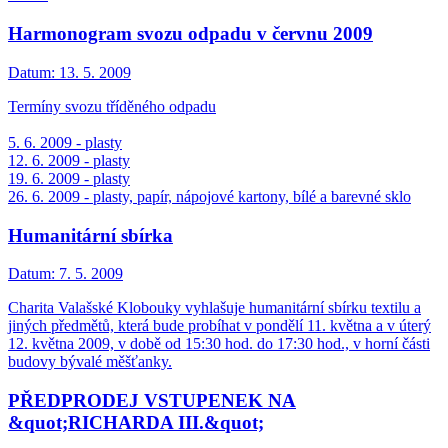
Harmonogram svozu odpadu v červnu 2009
Datum:
13. 5. 2009
Termíny svozu tříděného odpadu
5. 6. 2009 - plasty
12. 6. 2009 - plasty
19. 6. 2009 - plasty
26. 6. 2009 - plasty, papír, nápojové kartony, bílé a barevné sklo
Humanitární sbírka
Datum:
7. 5. 2009
Charita Valašské Klobouky vyhlašuje humanitární sbírku textilu a
jiných předmětů, která bude probíhat v pondělí 11. května a v úterý
12. května 2009, v době od 15:30 hod. do 17:30 hod., v horní části
budovy bývalé měšťanky.
PŘEDPRODEJ VSTUPENEK NA
&quot;RICHARDA III.&quot;