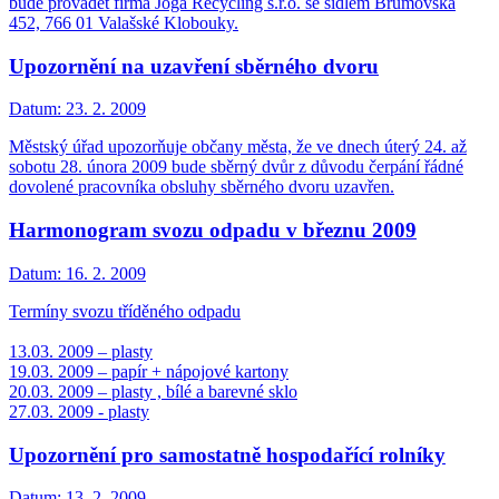
bude provádět firma Joga Recycling s.r.o. se sídlem Brumovská
452, 766 01 Valašské Klobouky.
Upozornění na uzavření sběrného dvoru
Datum:
23. 2. 2009
Městský úřad upozorňuje občany města, že ve dnech úterý 24. až
sobotu 28. února 2009 bude sběrný dvůr z důvodu čerpání řádné
dovolené pracovníka obsluhy sběrného dvoru uzavřen.
Harmonogram svozu odpadu v březnu 2009
Datum:
16. 2. 2009
Termíny svozu tříděného odpadu
13.03. 2009 – plasty
19.03. 2009 – papír + nápojové kartony
20.03. 2009 – plasty , bílé a barevné sklo
27.03. 2009 - plasty
Upozornění pro samostatně hospodařící rolníky
Datum:
13. 2. 2009