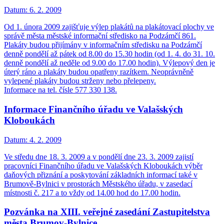
Datum:
6. 2. 2009
Od 1. února 2009 zajišťuje výlep plakátů na plakátovací plochy ve
správě města městské informační středisko na Podzámčí 861.
Plakáty budou přijímány v informačním středisku na Podzámčí
denně pondělí až pátek od 8.00 do 15.30 hodin (od 1. 4. do 31. 10.
denně pondělí až neděle od 9.00 do 17.00 hodin). Výlepový den je
úterý ráno a plakáty budou opatřeny razítkem. Neoprávněně
vylepené plakáty budou strženy nebo přelepeny.
Informace na tel. čísle 577 330 138.
Informace Finančního úřadu ve Valašských
Kloboukách
Datum:
4. 2. 2009
Ve středu dne 18. 3. 2009 a v pondělí dne 23. 3. 2009 zajistí
pracovníci Finančního úřadu ve Valašských Kloboukách výběr
daňových přiznání a poskytování základních informací také v
Brumově-Bylnici v prostorách Městského úřadu, v zasedací
místnosti č. 217 a to vždy od 14.00 hod do 17.00 hodin.
Pozvánka na XIII. veřejné zasedání Zastupitelstva
města Brumov-Bylnice