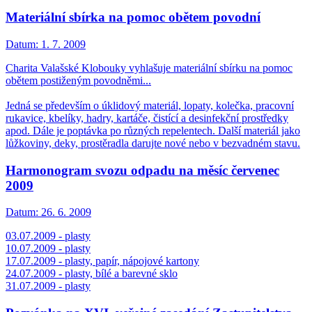
Materiální sbírka na pomoc obětem povodní
Datum:
1. 7. 2009
Charita Valašské Klobouky vyhlašuje materiální sbírku na pomoc
obětem postiženým povodněmi...
Jedná se především o úklidový materiál, lopaty, kolečka, pracovní
rukavice, kbelíky, hadry, kartáče, čistící a desinfekční prostředky
apod. Dále je poptávka po různých repelentech. Další materiál jako
lůžkoviny, deky, prostěradla darujte nové nebo v bezvadném stavu.
Harmonogram svozu odpadu na měsíc červenec
2009
Datum:
26. 6. 2009
03.07.2009 - plasty
10.07.2009 - plasty
17.07.2009 - plasty, papír, nápojové kartony
24.07.2009 - plasty, bílé a barevné sklo
31.07.2009 - plasty