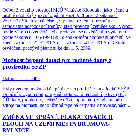
Odbor životního prostředí MěÚ Valašské Klobouky, jako věcně a
místně příslušný správní orgán dle ust. § 2f odst. 2 zákona č.
252/1997 Sb., o zemědělství, v platném znění, upozorňuje
samostatně hospodařící rolníky, kteří provozují zemědělskou výrobu
podle zákona o zemědělství a prokazují se osvědčením vydaným
podle zákona č. 105/1990 Sb., o soukromém podnikání občanů, ve
znění zákona č. 219/1991 Sb., a zákona č. 455/1991 Sb., že toto
osvědčení pozbývá platnosti ke dni 1. 5. 2009.
Možnost čerpání dotací pro rodinné domy z
prostředků SFŽP
Datum:
12. 2. 2009
Byly uvedeny možnosti čerpání dotací pro RD z prostředků SFŽP.
Dotační program podporuje náhradu kotlů na fosilní paliva (HÚ,
ČÚ, kaly, proplástky, netříděné dříví, topný olej) za nízkoemisní
zdroje na biomasu, nebo účinná tepelná čerpadla v novostavbách ...
ZMĚNA VE SPRÁVĚ PLAKÁTOVACÍCH
PLOCH NA ÚZEMÍ MĚSTA BRUMOVA-
BYLNICE