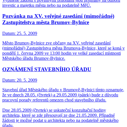
Vyplněné žádosti s povinnými přílohami jsou přijímány na odboru
investic a majetku města nebo na podatelně MěÚ.
Pozvánka na XV. veřejné zasedání (mimořádné)
Zastupitelstva města Brumov-Bylnice
Datum:
25. 5. 2009
Město Brumov-Bylnice zve občany na XV. veřejné zasedání
(mimořádné) Zastupitelstva města Brumova-Bylnice, které se koná v
pondělí 1. června 2009 ve 13:00 hodin ve velké zasedací místnosti
Městského úřadu Brumov-Bylnice.
OZNÁMENÍ STAVEBNÍHO ÚŘADU
Datum:
20. 5. 2009
Stavební úřad Městského úřadu v Brumově-Bylnici tímto oznamuje,
že ve dnech 28.05. (čtvrtek) a 29.05.2009 (pátek) bude z důvodu
pracovní porady referentů omezen chod stavebního úřadu.
Dne 28.05.2009 (čtvrtek) se uskuteční konzultační hodiny
architekta, které se zde přesouvají ze dne 21.05.2009. Případné
žádosti je možné podat u architekta nebo na podatelně městského
úřadu.