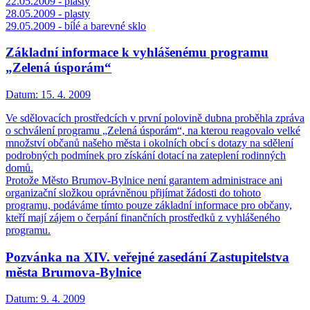
22.05.2009 - plasty
28.05.2009 - plasty
29.05.2009 - bíĺé a barevné sklo
Základní informace k vyhlášenému programu
„Zelená úsporám“
Datum:
15. 4. 2009
Ve sdělovacích prostředcích v první polovině dubna proběhla zpráva
o schválení programu „Zelená úsporám“, na kterou reagovalo velké
množství občanů našeho města i okolních obcí s dotazy na sdělení
podrobných podmínek pro získání dotací na zateplení rodinných
domů.
Protože Město Brumov-Bylnice není garantem administrace ani
organizační složkou oprávněnou přijímat žádosti do tohoto
programu, podáváme tímto pouze základní informace pro občany,
kteří mají zájem o čerpání finančních prostředků z vyhlášeného
programu.
Pozvánka na XIV. veřejné zasedání Zastupitelstva
města Brumova-Bylnice
Datum:
9. 4. 2009