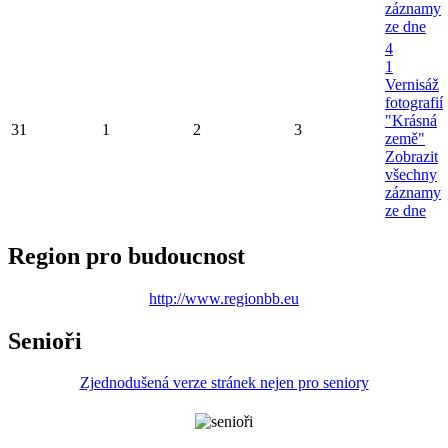
záznamy
ze dne
4
1
Vernisáž
fotografií
"Krásná
31
1
2
3
země"
Zobrazit
všechny
záznamy
ze dne
Region pro budoucnost
http://www.regionbb.eu
Senioři
Zjednodušená verze stránek nejen pro seniory