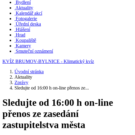
Bydlení
Aktuality
Kalendář akcí
Fotogalerie
Úřední deska
Hlášení
Hrad
Koupaliště
Kamery
Smuteční oznámení
KVÍZ BRUMOV-BYLNICE - Klimatický kvíz
Úvodní stránka
Aktuality
Zprávy
Sledujte od 16:00 h on-line přenos ze...
Sledujte od 16:00 h on-line
přenos ze zasedání
zastupitelstva města