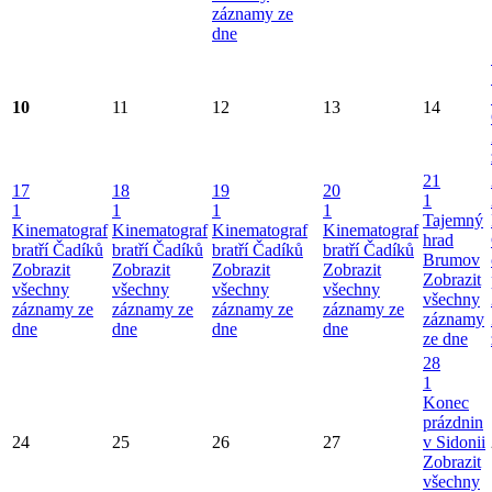
záznamy ze
dne
10
11
12
13
14
21
17
18
19
20
1
1
1
1
1
Tajemný
Kinematograf
Kinematograf
Kinematograf
Kinematograf
hrad
bratří Čadíků
bratří Čadíků
bratří Čadíků
bratří Čadíků
Brumov
Zobrazit
Zobrazit
Zobrazit
Zobrazit
Zobrazit
všechny
všechny
všechny
všechny
všechny
záznamy ze
záznamy ze
záznamy ze
záznamy ze
záznamy
dne
dne
dne
dne
ze dne
28
1
Konec
prázdnin
24
25
26
27
v Sidonii
Zobrazit
všechny