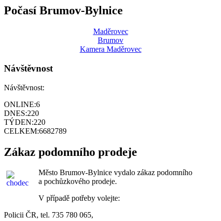
Počasí Brumov-Bylnice
Maděrovec
Brumov
Kamera Maděrovec
Návštěvnost
Návštěvnost:
ONLINE:
6
DNES:
220
TÝDEN:
220
CELKEM:
6682789
Zákaz podomního prodeje
Město Brumov-Bylnice vydalo zákaz podomního
a pochůzkového prodeje.
V případě potřeby volejte:
Policii ČR, tel. 735 780 065,