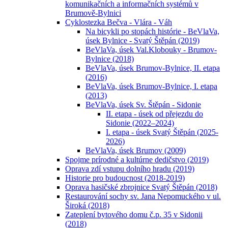
komunikačních a informačních systémů v
Brumově-Bylnici
Cyklostezka Bečva - Vlára - Váh
Na bicykli po stopách histórie - BeVlaVa,
úsek Bylnice - Svatý Štěpán (2019)
BeVlaVa, úsek Val.Klobouky - Brumov-
Bylnice (2018)
BeVlaVa, úsek Brumov-Bylnice, II. etapa
(2016)
BeVlaVa, úsek Brumov-Bylnice, I. etapa
(2013)
BeVlaVa, úsek Sv. Štěpán - Sidonie
II. etapa - úsek od přejezdu do
Sidonie (2022–2024)
I. etapa - úsek Svatý Štěpán (2025-
2026)
BeVlaVa, úsek Brumov (2009)
Spojme prírodné a kultúrne dedičstvo (2019)
Oprava zdí vstupu dolního hradu (2019)
Historie pro budoucnost (2018-2019)
Oprava hasičské zbrojnice Svatý Štěpán (2018)
Restaurování sochy sv. Jana Nepomuckého v ul.
Široká (2018)
Zateplení bytového domu č.p. 35 v Sidonii
(2018)