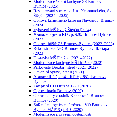
Modernizace školní kuchyně ZŠ Brumov-
Bylnice (2025)
Restaurování sochy sv. Jana Nepomuckého, Sv.
Štěpán (2024 - 2025)
Obnova kamenného kříže na Návojnou, Brumov
(2024)
Vybavení MŠ Svatý Štěpán (2024)
Asanace objektu RD čp. 920, Brumov-Bylnice
(2023)
Obnova hřiště ZŠ Brumov-Bylnice (2022–2023)
Rekonstrukce VO Brumov-Bylnice, III. etapa
(2023)
Dostavba MŠ Družba (2021–2022)
Modernizace kuchyně MŠ Družba (2022)
Parkoviště Družba - střed (2021–2022)
Havarijní opravy hradu (2021)
Asanace RD čp. 34 a RD čp. 851, Brumov-
Bylnice
Zateplení BD Družba 1220 (2020)
Oprava hradu Brumov (2020)
Oboustranný chodník Kloboucká, Brumov-
Bylnice (2020)
Snížení energetické náročnosti VO Brumov-
Bylnice MŽP19 (2019–2020)
Modernizace a zvýšení dostupnosti