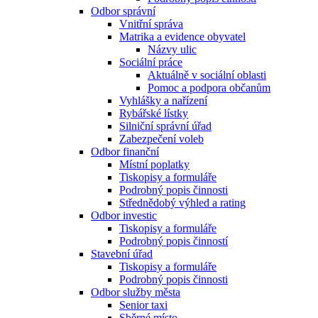
Odbor správní
Vnitřní správa
Matrika a evidence obyvatel
Názvy ulic
Sociální práce
Aktuálně v sociální oblasti
Pomoc a podpora občanům
Vyhlášky a nařízení
Rybářské lístky
Silniční správní úřad
Zabezpečení voleb
Odbor finanční
Místní poplatky
Tiskopisy a formuláře
Podrobný popis činnosti
Střednědobý výhled a rating
Odbor investic
Tiskopisy a formuláře
Podrobný popis činností
Stavební úřad
Tiskopisy a formuláře
Podrobný popis činnosti
Odbor služby města
Senior taxi
Sběrné místo