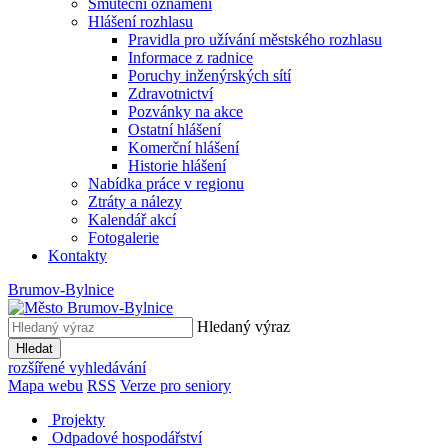
Smuteční oznámení
Hlášení rozhlasu
Pravidla pro užívání městského rozhlasu
Informace z radnice
Poruchy inženýrských sítí
Zdravotnictví
Pozvánky na akce
Ostatní hlášení
Komerční hlášení
Historie hlášení
Nabídka práce v regionu
Ztráty a nálezy
Kalendář akcí
Fotogalerie
Kontakty
Brumov-Bylnice
Hledaný výraz
Hledat
rozšířené vyhledávání
Mapa webu
RSS
Verze pro seniory
Projekty
Odpadové hospodářství