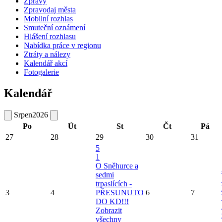
Zprávy
Zpravodaj města
Mobilní rozhlas
Smuteční oznámení
Hlášení rozhlasu
Nabídka práce v regionu
Ztráty a nálezy
Kalendář akcí
Fotogalerie
Kalendář
Srpen
2026
Po
Út
St
Čt
Pá
27
28
29
30
31
5
1
O Sněhurce a
sedmi
trpaslících -
3
4
PŘESUNUTO
6
7
DO KD!!!
Zobrazit
všechny