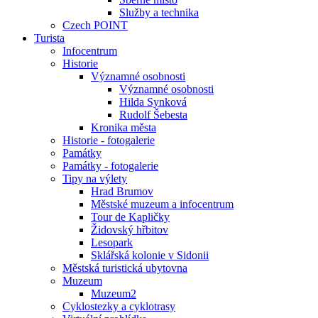
Služby a technika
Czech POINT
Turista
Infocentrum
Historie
Významné osobnosti
Významné osobnosti
Hilda Synková
Rudolf Šebesta
Kronika města
Historie - fotogalerie
Památky
Památky - fotogalerie
Tipy na výlety
Hrad Brumov
Městské muzeum a infocentrum
Tour de Kapličky
Židovský hřbitov
Lesopark
Sklářská kolonie v Sidonii
Městská turistická ubytovna
Muzeum
Muzeum2
Cyklostezky a cyklotrasy