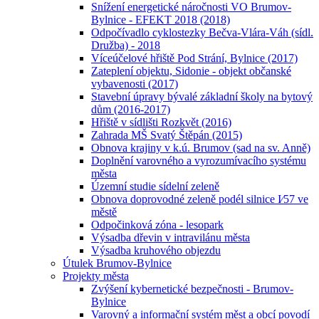
Snížení energetické náročnosti VO Brumov-
Bylnice - EFEKT 2018 (2018)
Odpočívadlo cyklostezky Bečva-Vlára-Váh (sídl.
Družba) - 2018
Víceúčelové hřiště Pod Strání, Bylnice (2017)
Zateplení objektu, Sidonie - objekt občanské
vybavenosti (2017)
Stavební úpravy bývalé základní školy na bytový
dům (2016-2017)
Hřiště v sídlišti Rozkvět (2016)
Zahrada MŠ Svatý Štěpán (2015)
Obnova krajiny v k.ú. Brumov (sad na sv. Anně)
Doplnění varovného a vyrozumívacího systému
města
Územní studie sídelní zeleně
Obnova doprovodné zeleně podél silnice I⁄57 ve
městě
Odpočinková zóna - lesopark
Výsadba dřevin v intravilánu města
Výsadba kruhového objezdu
Útulek Brumov-Bylnice
Projekty města
Zvýšení kybernetické bezpečnosti - Brumov-
Bylnice
Varovný a informační systém měst a obcí povodí