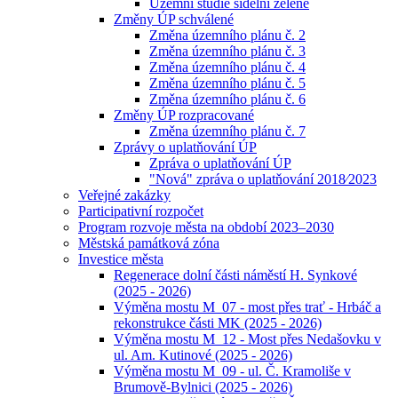
Územní studie sídelní zeleně
Změny ÚP schválené
Změna územního plánu č. 2
Změna územního plánu č. 3
Změna územního plánu č. 4
Změna územního plánu č. 5
Změna územního plánu č. 6
Změny ÚP rozpracované
Změna územního plánu č. 7
Zprávy o uplatňování ÚP
Zpráva o uplatňování ÚP
"Nová" zpráva o uplatňování 2018⁄2023
Veřejné zakázky
Participativní rozpočet
Program rozvoje města na období 2023–2030
Městská památková zóna
Investice města
Regenerace dolní části náměstí H. Synkové
(2025 - 2026)
Výměna mostu M_07 - most přes trať - Hrbáč a
rekonstrukce části MK (2025 - 2026)
Výměna mostu M_12 - Most přes Nedašovku v
ul. Am. Kutinové (2025 - 2026)
Výměna mostu M_09 - ul. Č. Kramoliše v
Brumově-Bylnici (2025 - 2026)