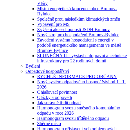
Vláry
Místní energetická koncepce obce Brumov-
Bylnice
Společně proti následkům klimatických změn
Vybavení pro MŠ
Zvýšení akceschopnosti JSDH Brumov
Nový stroj pro hospodaření Brumov-Bylnice
Zavedení systému hospodaření s energií v
podobě energetického managementu ve městě
Brumov-Bylnice
SLUNEČNÁ II – výstavba dopravní a technické
infrastruktury pro 22 rodinných domů
Bydlení
Odpadové hospodářství
RYCHLÉ INFORMACE PRO OBČANY
Nový systém odpadového hospodářství od 1 . 1.
2026
Ohlašovací povinnost
Otázky a odpovědi
Jak správně třídít odpad
Harmonogram svozu směsného komunálního
odpadu v roce 2026
Harmonogram svozu tříděného odpadu
Sběrné místo
Harmonogram přistavení velkoobjemových