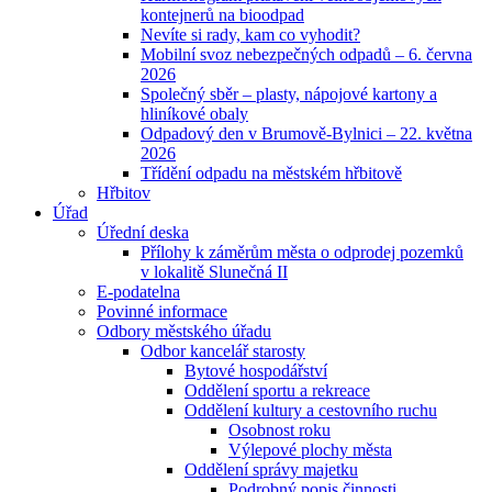
kontejnerů na bioodpad
Nevíte si rady, kam co vyhodit?
Mobilní svoz nebezpečných odpadů – 6. června
2026
Společný sběr – plasty, nápojové kartony a
hliníkové obaly
Odpadový den v Brumově-Bylnici – 22. května
2026
Třídění odpadu na městském hřbitově
Hřbitov
Úřad
Úřední deska
Přílohy k záměrům města o odprodej pozemků
v lokalitě Slunečná II
E-podatelna
Povinné informace
Odbory městského úřadu
Odbor kancelář starosty
Bytové hospodářství
Oddělení sportu a rekreace
Oddělení kultury a cestovního ruchu
Osobnost roku
Výlepové plochy města
Oddělení správy majetku
Podrobný popis činnosti