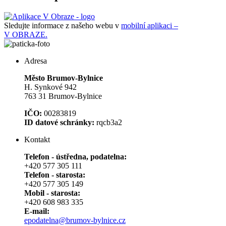
Sledujte informace z našeho webu v
mobilní aplikaci –
V OBRAZE.
Adresa
Město Brumov-Bylnice
H. Synkové 942
763 31 Brumov-Bylnice
IČO:
00283819
ID datové schránky:
rqcb3a2
Kontakt
Telefon - ústředna, podatelna:
+420 577 305 111
Telefon - starosta:
+420 577 305 149
Mobil - starosta:
+420 608 983 335
E-mail:
epodatelna@brumov-bylnice.cz