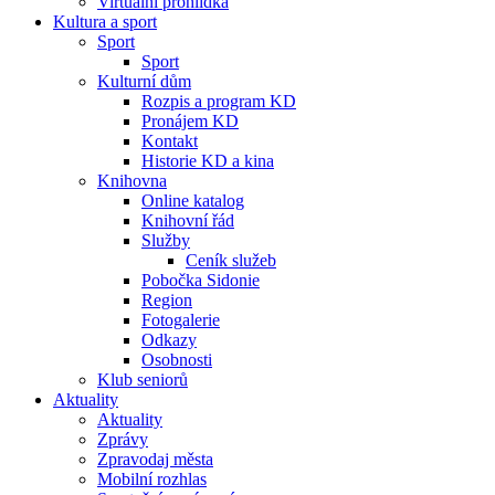
Virtuální prohlídka
Kultura a sport
Sport
Sport
Kulturní dům
Rozpis a program KD
Pronájem KD
Kontakt
Historie KD a kina
Knihovna
Online katalog
Knihovní řád
Služby
Ceník služeb
Pobočka Sidonie
Region
Fotogalerie
Odkazy
Osobnosti
Klub seniorů
Aktuality
Aktuality
Zprávy
Zpravodaj města
Mobilní rozhlas