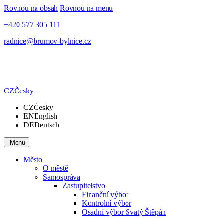
Rovnou na obsah
Rovnou na menu
+420 577 305 111
radnice@brumov-bylnice.cz
CZ
Česky
CZ
Česky
EN
English
DE
Deutsch
Menu
Město
O městě
Samospráva
Zastupitelstvo
Finanční výbor
Kontrolní výbor
Osadní výbor Svatý Štěpán