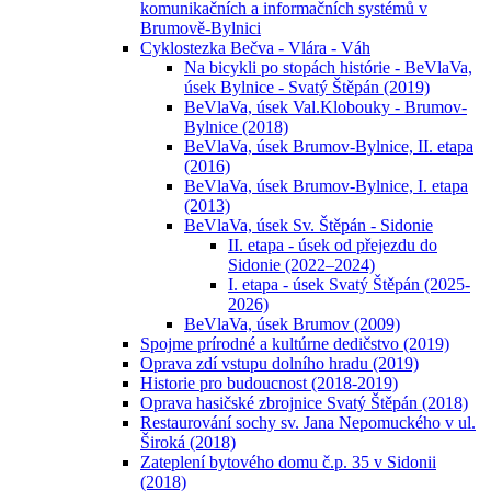
komunikačních a informačních systémů v
Brumově-Bylnici
Cyklostezka Bečva - Vlára - Váh
Na bicykli po stopách histórie - BeVlaVa,
úsek Bylnice - Svatý Štěpán (2019)
BeVlaVa, úsek Val.Klobouky - Brumov-
Bylnice (2018)
BeVlaVa, úsek Brumov-Bylnice, II. etapa
(2016)
BeVlaVa, úsek Brumov-Bylnice, I. etapa
(2013)
BeVlaVa, úsek Sv. Štěpán - Sidonie
II. etapa - úsek od přejezdu do
Sidonie (2022–2024)
I. etapa - úsek Svatý Štěpán (2025-
2026)
BeVlaVa, úsek Brumov (2009)
Spojme prírodné a kultúrne dedičstvo (2019)
Oprava zdí vstupu dolního hradu (2019)
Historie pro budoucnost (2018-2019)
Oprava hasičské zbrojnice Svatý Štěpán (2018)
Restaurování sochy sv. Jana Nepomuckého v ul.
Široká (2018)
Zateplení bytového domu č.p. 35 v Sidonii
(2018)