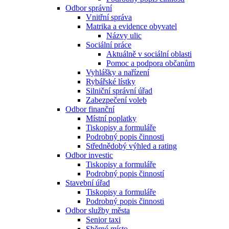
Odbor správní
Vnitřní správa
Matrika a evidence obyvatel
Názvy ulic
Sociální práce
Aktuálně v sociální oblasti
Pomoc a podpora občanům
Vyhlášky a nařízení
Rybářské lístky
Silniční správní úřad
Zabezpečení voleb
Odbor finanční
Místní poplatky
Tiskopisy a formuláře
Podrobný popis činnosti
Střednědobý výhled a rating
Odbor investic
Tiskopisy a formuláře
Podrobný popis činností
Stavební úřad
Tiskopisy a formuláře
Podrobný popis činnosti
Odbor služby města
Senior taxi
Sběrné místo