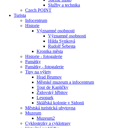
Služby a technika
Czech POINT
Turista
Infocentrum
Historie
Významné osobnosti
Významné osobnosti
Hilda Synková
Rudolf Šebesta
Kronika města
Historie - fotogalerie
Památky
Památky - fotogalerie
Tipy na výlety
Hrad Brumov
Městské muzeum a infocentrum
Tour de Kapličky
Židovský hřbitov
Lesopark
Sklářská kolonie v Sidonii
Městská turistická ubytovna
Muzeum
Muzeum2
Cyklostezky a cyklotrasy