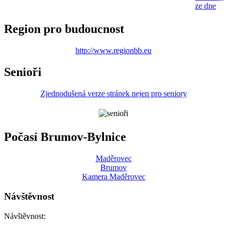
ze dne
Region pro budoucnost
http://www.regionbb.eu
Senioři
Zjednodušená verze stránek nejen pro seniory
Počasí Brumov-Bylnice
Maděrovec
Brumov
Kamera Maděrovec
Návštěvnost
Návštěvnost: