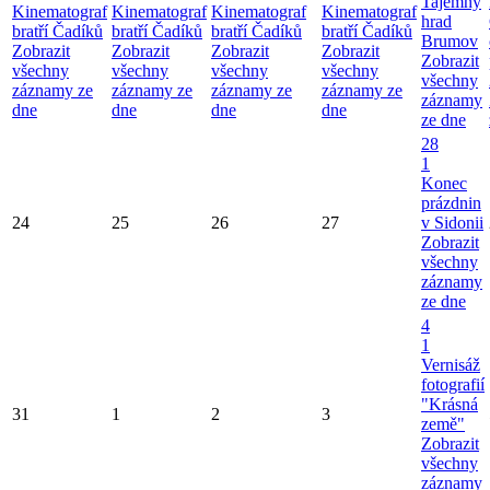
Tajemný
Kinematograf
Kinematograf
Kinematograf
Kinematograf
hrad
bratří Čadíků
bratří Čadíků
bratří Čadíků
bratří Čadíků
Brumov
Zobrazit
Zobrazit
Zobrazit
Zobrazit
Zobrazit
všechny
všechny
všechny
všechny
všechny
záznamy ze
záznamy ze
záznamy ze
záznamy ze
záznamy
dne
dne
dne
dne
ze dne
28
1
Konec
prázdnin
24
25
26
27
v Sidonii
Zobrazit
všechny
záznamy
ze dne
4
1
Vernisáž
fotografií
"Krásná
31
1
2
3
země"
Zobrazit
všechny
záznamy