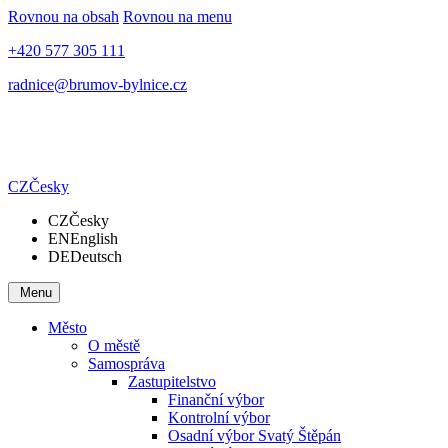
Rovnou na obsah
Rovnou na menu
+420 577 305 111
radnice@brumov-bylnice.cz
CZ
Česky
CZ
Česky
EN
English
DE
Deutsch
Menu
Město
O městě
Samospráva
Zastupitelstvo
Finanční výbor
Kontrolní výbor
Osadní výbor Svatý Štěpán