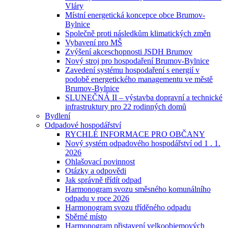
Vláry
Místní energetická koncepce obce Brumov-
Bylnice
Společně proti následkům klimatických změn
Vybavení pro MŠ
Zvýšení akceschopnosti JSDH Brumov
Nový stroj pro hospodaření Brumov-Bylnice
Zavedení systému hospodaření s energií v
podobě energetického managementu ve městě
Brumov-Bylnice
SLUNEČNÁ II – výstavba dopravní a technické
infrastruktury pro 22 rodinných domů
Bydlení
Odpadové hospodářství
RYCHLÉ INFORMACE PRO OBČANY
Nový systém odpadového hospodářství od 1 . 1.
2026
Ohlašovací povinnost
Otázky a odpovědi
Jak správně třídít odpad
Harmonogram svozu směsného komunálního
odpadu v roce 2026
Harmonogram svozu tříděného odpadu
Sběrné místo
Harmonogram přistavení velkoobjemových