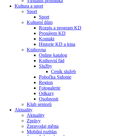
Virtuální prohlídka
Kultura a sport
Sport
Sport
Kulturní dům
Rozpis a program KD
Pronájem KD
Kontakt
Historie KD a kina
Knihovna
Online katalog
Knihovní řád
Služby
Ceník služeb
Pobočka Sidonie
Region
Fotogalerie
Odkazy
Osobnosti
Klub seniorů
Aktuality
Aktuality
Zprávy
Zpravodaj města
Mobilní rozhlas