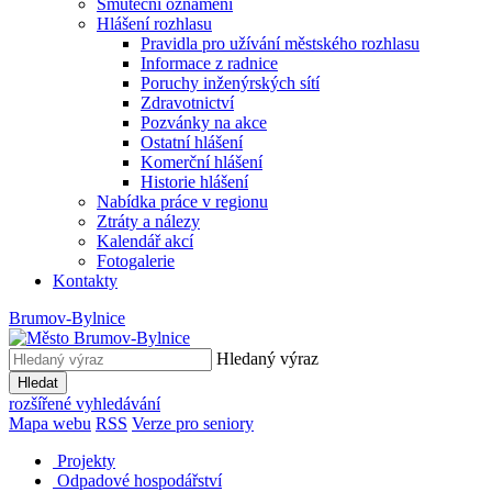
Smuteční oznámení
Hlášení rozhlasu
Pravidla pro užívání městského rozhlasu
Informace z radnice
Poruchy inženýrských sítí
Zdravotnictví
Pozvánky na akce
Ostatní hlášení
Komerční hlášení
Historie hlášení
Nabídka práce v regionu
Ztráty a nálezy
Kalendář akcí
Fotogalerie
Kontakty
Brumov-Bylnice
Hledaný výraz
Hledat
rozšířené vyhledávání
Mapa webu
RSS
Verze pro seniory
Projekty
Odpadové hospodářství