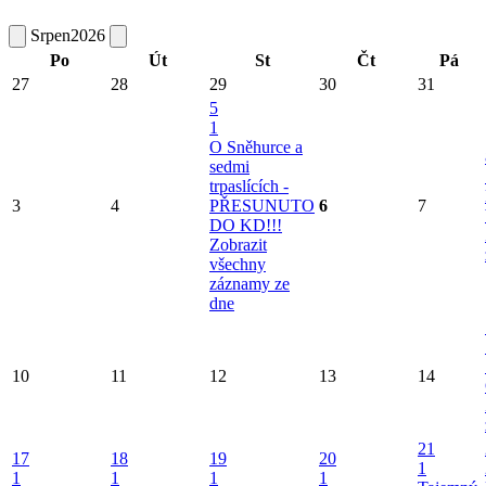
Srpen
2026
Po
Út
St
Čt
Pá
27
28
29
30
31
5
1
O Sněhurce a
sedmi
trpaslících -
3
4
PŘESUNUTO
6
7
DO KD!!!
Zobrazit
všechny
záznamy ze
dne
10
11
12
13
14
21
17
18
19
20
1
1
1
1
1