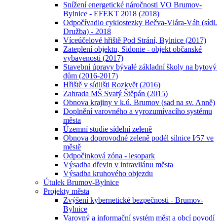
Snížení energetické náročnosti VO Brumov-
Bylnice - EFEKT 2018 (2018)
Odpočívadlo cyklostezky Bečva-Vlára-Váh (sídl.
Družba) - 2018
Víceúčelové hřiště Pod Strání, Bylnice (2017)
Zateplení objektu, Sidonie - objekt občanské
vybavenosti (2017)
Stavební úpravy bývalé základní školy na bytový
dům (2016-2017)
Hřiště v sídlišti Rozkvět (2016)
Zahrada MŠ Svatý Štěpán (2015)
Obnova krajiny v k.ú. Brumov (sad na sv. Anně)
Doplnění varovného a vyrozumívacího systému
města
Územní studie sídelní zeleně
Obnova doprovodné zeleně podél silnice I⁄57 ve
městě
Odpočinková zóna - lesopark
Výsadba dřevin v intravilánu města
Výsadba kruhového objezdu
Útulek Brumov-Bylnice
Projekty města
Zvýšení kybernetické bezpečnosti - Brumov-
Bylnice
Varovný a informační systém měst a obcí povodí