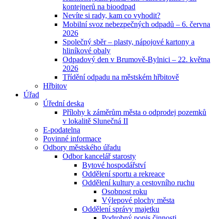
kontejnerů na bioodpad
Nevíte si rady, kam co vyhodit?
Mobilní svoz nebezpečných odpadů – 6. června
2026
Společný sběr – plasty, nápojové kartony a
hliníkové obaly
Odpadový den v Brumově-Bylnici – 22. května
2026
Třídění odpadu na městském hřbitově
Hřbitov
Úřad
Úřední deska
Přílohy k záměrům města o odprodej pozemků
v lokalitě Slunečná II
E-podatelna
Povinné informace
Odbory městského úřadu
Odbor kancelář starosty
Bytové hospodářství
Oddělení sportu a rekreace
Oddělení kultury a cestovního ruchu
Osobnost roku
Výlepové plochy města
Oddělení správy majetku
Podrobný popis činnosti