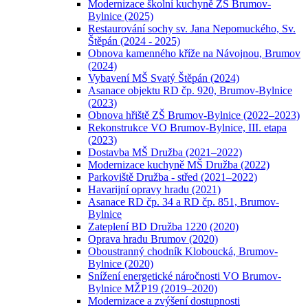
Modernizace školní kuchyně ZŠ Brumov-
Bylnice (2025)
Restaurování sochy sv. Jana Nepomuckého, Sv.
Štěpán (2024 - 2025)
Obnova kamenného kříže na Návojnou, Brumov
(2024)
Vybavení MŠ Svatý Štěpán (2024)
Asanace objektu RD čp. 920, Brumov-Bylnice
(2023)
Obnova hřiště ZŠ Brumov-Bylnice (2022–2023)
Rekonstrukce VO Brumov-Bylnice, III. etapa
(2023)
Dostavba MŠ Družba (2021–2022)
Modernizace kuchyně MŠ Družba (2022)
Parkoviště Družba - střed (2021–2022)
Havarijní opravy hradu (2021)
Asanace RD čp. 34 a RD čp. 851, Brumov-
Bylnice
Zateplení BD Družba 1220 (2020)
Oprava hradu Brumov (2020)
Oboustranný chodník Kloboucká, Brumov-
Bylnice (2020)
Snížení energetické náročnosti VO Brumov-
Bylnice MŽP19 (2019–2020)
Modernizace a zvýšení dostupnosti