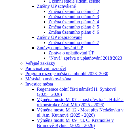
Územní studie sídelní zeleně
Změny ÚP schválené
Změna územního plánu č. 2
Změna územního plánu č. 3
Změna územního plánu č. 4
Změna územního plánu č. 5
Změna územního plánu č. 6
Změny ÚP rozpracované
Změna územního plánu č. 7
Zprávy o uplatňování ÚP
Zpráva o uplatňování ÚP
"Nová" zpráva o uplatňování 2018⁄2023
Veřejné zakázky
Participativní rozpočet
Program rozvoje města na období 2023–2030
Městská památková zóna
Investice města
Regenerace dolní části náměstí H. Synkové
(2025 - 2026)
Výměna mostu M_07 - most přes trať - Hrbáč a
rekonstrukce části MK (2025 - 2026)
Výměna mostu M_12 - Most přes Nedašovku v
ul. Am. Kutinové (2025 - 2026)
Výměna mostu M_09 - ul. Č. Kramoliše v
Brumově-Bylnici (2025 - 2026)