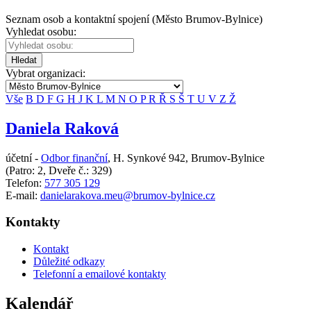
Seznam osob a kontaktní spojení (Město Brumov-Bylnice)
Vyhledat osobu:
Hledat
Vybrat organizaci:
Vše
B
D
F
G
H
J
K
L
M
N
O
P
R
Ř
S
Š
T
U
V
Z
Ž
Daniela Raková
účetní -
Odbor finanční
,
H. Synkové 942, Brumov-Bylnice
(Patro: 2, Dveře č.: 329)
Telefon:
577 305 129
E-mail:
danielarakova.meu@brumov-bylnice.cz
Kontakty
Kontakt
Důležité odkazy
Telefonní a emailové kontakty
Kalendář