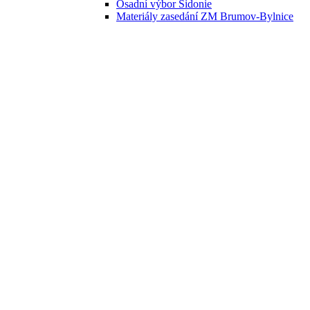
Osadní výbor Sidonie
Materiály zasedání ZM Brumov-Bylnice