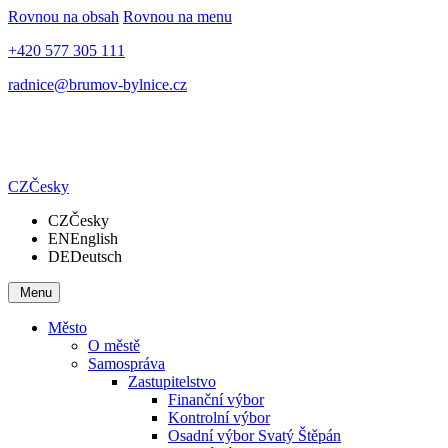
Rovnou na obsah
Rovnou na menu
+420 577 305 111
radnice@brumov-bylnice.cz
CZ
Česky
CZ
Česky
EN
English
DE
Deutsch
Menu
Město
O městě
Samospráva
Zastupitelstvo
Finanční výbor
Kontrolní výbor
Osadní výbor Svatý Štěpán