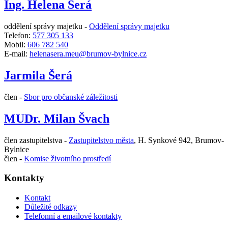
Ing. Helena Šerá
oddělení správy majetku -
Oddělení správy majetku
Telefon:
577 305 133
Mobil:
606 782 540
E-mail:
helenasera.meu@brumov-bylnice.cz
Jarmila Šerá
člen -
Sbor pro občanské záležitosti
MUDr. Milan Švach
člen zastupitelstva -
Zastupitelstvo města
,
H. Synkové 942, Brumov-
Bylnice
člen -
Komise životního prostředí
Kontakty
Kontakt
Důležité odkazy
Telefonní a emailové kontakty