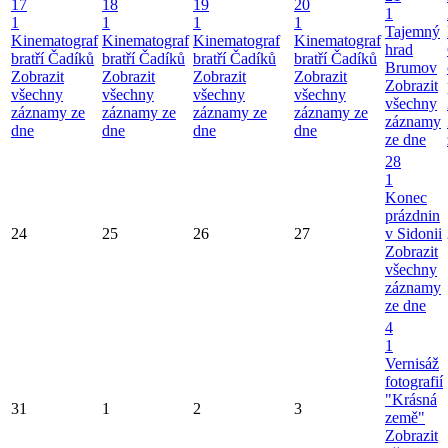
17
18
19
20
1
1
1
1
1
Tajemný
Kinematograf
Kinematograf
Kinematograf
Kinematograf
hrad
bratří Čadíků
bratří Čadíků
bratří Čadíků
bratří Čadíků
Brumov
Zobrazit
Zobrazit
Zobrazit
Zobrazit
Zobrazit
všechny
všechny
všechny
všechny
všechny
záznamy ze
záznamy ze
záznamy ze
záznamy ze
záznamy
dne
dne
dne
dne
ze dne
28
1
Konec
prázdnin
24
25
26
27
v Sidonii
Zobrazit
všechny
záznamy
ze dne
4
1
Vernisáž
fotografií
"Krásná
31
1
2
3
země"
Zobrazit