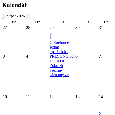
Kalendář
Srpen
2026
Po
Út
St
Čt
Pá
27
28
29
30
31
5
1
O Sněhurce a
sedmi
trpaslících -
3
4
PŘESUNUTO
6
7
DO KD!!!
Zobrazit
všechny
záznamy ze
dne
10
11
12
13
14
21