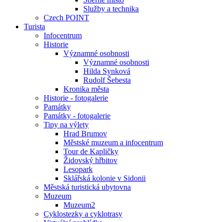
Služby a technika
Czech POINT
Turista
Infocentrum
Historie
Významné osobnosti
Významné osobnosti
Hilda Synková
Rudolf Šebesta
Kronika města
Historie - fotogalerie
Památky
Památky - fotogalerie
Tipy na výlety
Hrad Brumov
Městské muzeum a infocentrum
Tour de Kapličky
Židovský hřbitov
Lesopark
Sklářská kolonie v Sidonii
Městská turistická ubytovna
Muzeum
Muzeum2
Cyklostezky a cyklotrasy