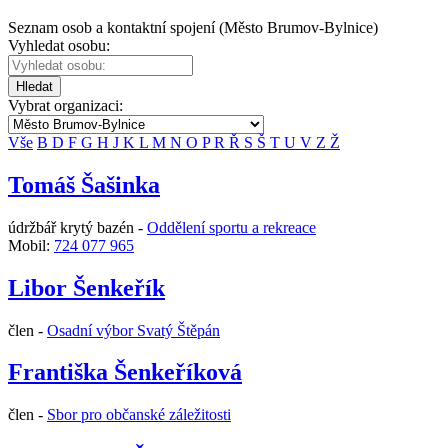
Seznam osob a kontaktní spojení (Město Brumov-Bylnice)
Vyhledat osobu:
Hledat
Vybrat organizaci:
Vše
B
D
F
G
H
J
K
L
M
N
O
P
R
Ř
S
Š
T
U
V
Z
Ž
Tomáš Šašinka
údržbář krytý bazén -
Oddělení sportu a rekreace
Mobil:
724 077 965
Libor Šenkeřík
člen -
Osadní výbor Svatý Štěpán
Františka Šenkeříková
člen -
Sbor pro občanské záležitosti