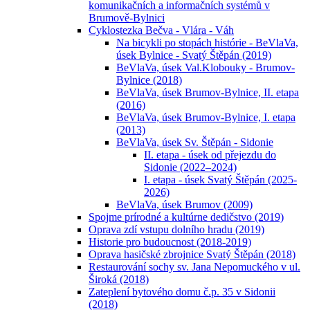
komunikačních a informačních systémů v
Brumově-Bylnici
Cyklostezka Bečva - Vlára - Váh
Na bicykli po stopách histórie - BeVlaVa,
úsek Bylnice - Svatý Štěpán (2019)
BeVlaVa, úsek Val.Klobouky - Brumov-
Bylnice (2018)
BeVlaVa, úsek Brumov-Bylnice, II. etapa
(2016)
BeVlaVa, úsek Brumov-Bylnice, I. etapa
(2013)
BeVlaVa, úsek Sv. Štěpán - Sidonie
II. etapa - úsek od přejezdu do
Sidonie (2022–2024)
I. etapa - úsek Svatý Štěpán (2025-
2026)
BeVlaVa, úsek Brumov (2009)
Spojme prírodné a kultúrne dedičstvo (2019)
Oprava zdí vstupu dolního hradu (2019)
Historie pro budoucnost (2018-2019)
Oprava hasičské zbrojnice Svatý Štěpán (2018)
Restaurování sochy sv. Jana Nepomuckého v ul.
Široká (2018)
Zateplení bytového domu č.p. 35 v Sidonii
(2018)