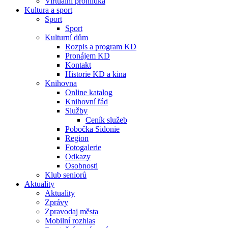
Virtuální prohlídka
Kultura a sport
Sport
Sport
Kulturní dům
Rozpis a program KD
Pronájem KD
Kontakt
Historie KD a kina
Knihovna
Online katalog
Knihovní řád
Služby
Ceník služeb
Pobočka Sidonie
Region
Fotogalerie
Odkazy
Osobnosti
Klub seniorů
Aktuality
Aktuality
Zprávy
Zpravodaj města
Mobilní rozhlas