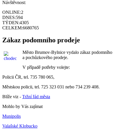
Návštěvnost:
ONLINE:
2
DNES:
594
TÝDEN:
4305
CELKEM:
6680765
Zákaz podomního prodeje
Město Brumov-Bylnice vydalo zákaz podomního
a pochůzkového prodeje.
V případě potřeby volejte:
Policii ČR, tel. 735 780 065,
Městskou policii, tel. 725 323 031 nebo 734 239 408.
Blíže viz -
Tržní řád města
Mohlo by Vás zajímat
Munipolis
Valašské Klobucko