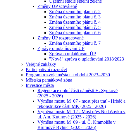
Územní studie sídelní zeleně
Změny ÚP schválené
Změna územního plánu č. 2
Změna územního plánu č. 3
Změna územního plánu č. 4
Změna územního plánu č. 5
Změna územního plánu č. 6
Změny ÚP rozpracované
Změna územního plánu č. 7
Zprávy o uplatňování ÚP
Zpráva o uplatňování ÚP
"Nová" zpráva o uplatňování 2018⁄2023
Veřejné zakázky
Participativní rozpočet
Program rozvoje města na období 2023–2030
Městská památková zóna
Investice města
Regenerace dolní části náměstí H. Synkové
(2025 - 2026)
Výměna mostu M_07 - most přes trať - Hrbáč a
rekonstrukce části MK (2025 - 2026)
Výměna mostu M_12 - Most přes Nedašovku v
ul. Am. Kutinové (2025 - 2026)
Výměna mostu M_09 - ul. Č. Kramoliše v
Brumově-Bylnici (2025 - 2026)