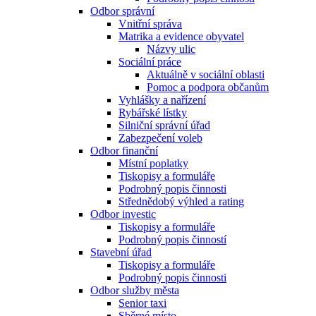
Odbor správní
Vnitřní správa
Matrika a evidence obyvatel
Názvy ulic
Sociální práce
Aktuálně v sociální oblasti
Pomoc a podpora občanům
Vyhlášky a nařízení
Rybářské lístky
Silniční správní úřad
Zabezpečení voleb
Odbor finanční
Místní poplatky
Tiskopisy a formuláře
Podrobný popis činnosti
Střednědobý výhled a rating
Odbor investic
Tiskopisy a formuláře
Podrobný popis činností
Stavební úřad
Tiskopisy a formuláře
Podrobný popis činnosti
Odbor služby města
Senior taxi
Sběrné místo