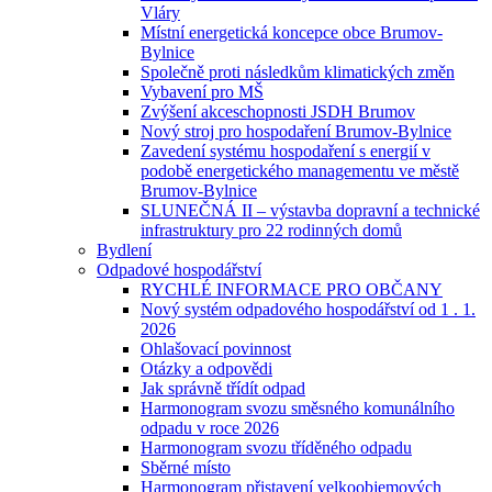
Vláry
Místní energetická koncepce obce Brumov-
Bylnice
Společně proti následkům klimatických změn
Vybavení pro MŠ
Zvýšení akceschopnosti JSDH Brumov
Nový stroj pro hospodaření Brumov-Bylnice
Zavedení systému hospodaření s energií v
podobě energetického managementu ve městě
Brumov-Bylnice
SLUNEČNÁ II – výstavba dopravní a technické
infrastruktury pro 22 rodinných domů
Bydlení
Odpadové hospodářství
RYCHLÉ INFORMACE PRO OBČANY
Nový systém odpadového hospodářství od 1 . 1.
2026
Ohlašovací povinnost
Otázky a odpovědi
Jak správně třídít odpad
Harmonogram svozu směsného komunálního
odpadu v roce 2026
Harmonogram svozu tříděného odpadu
Sběrné místo
Harmonogram přistavení velkoobjemových