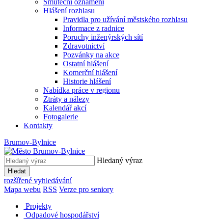
Smuteční oznámení
Hlášení rozhlasu
Pravidla pro užívání městského rozhlasu
Informace z radnice
Poruchy inženýrských sítí
Zdravotnictví
Pozvánky na akce
Ostatní hlášení
Komerční hlášení
Historie hlášení
Nabídka práce v regionu
Ztráty a nálezy
Kalendář akcí
Fotogalerie
Kontakty
Brumov-Bylnice
Hledaný výraz
Hledat
rozšířené vyhledávání
Mapa webu
RSS
Verze pro seniory
Projekty
Odpadové hospodářství