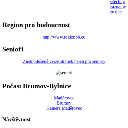
všechny
záznamy
ze dne
Region pro budoucnost
http://www.regionbb.eu
Senioři
Zjednodušená verze stránek nejen pro seniory
Počasí Brumov-Bylnice
Maděrovec
Brumov
Kamera Maděrovec
Návštěvnost