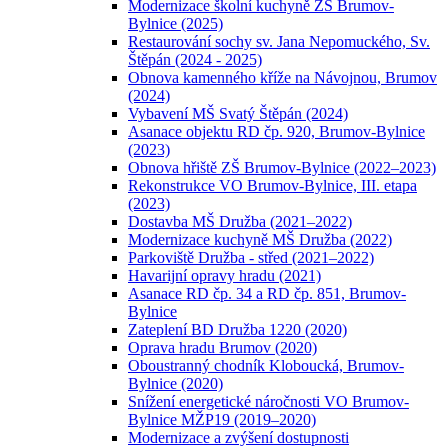
Modernizace školní kuchyně ZŠ Brumov-
Bylnice (2025)
Restaurování sochy sv. Jana Nepomuckého, Sv.
Štěpán (2024 - 2025)
Obnova kamenného kříže na Návojnou, Brumov
(2024)
Vybavení MŠ Svatý Štěpán (2024)
Asanace objektu RD čp. 920, Brumov-Bylnice
(2023)
Obnova hřiště ZŠ Brumov-Bylnice (2022–2023)
Rekonstrukce VO Brumov-Bylnice, III. etapa
(2023)
Dostavba MŠ Družba (2021–2022)
Modernizace kuchyně MŠ Družba (2022)
Parkoviště Družba - střed (2021–2022)
Havarijní opravy hradu (2021)
Asanace RD čp. 34 a RD čp. 851, Brumov-
Bylnice
Zateplení BD Družba 1220 (2020)
Oprava hradu Brumov (2020)
Oboustranný chodník Kloboucká, Brumov-
Bylnice (2020)
Snížení energetické náročnosti VO Brumov-
Bylnice MŽP19 (2019–2020)
Modernizace a zvýšení dostupnosti