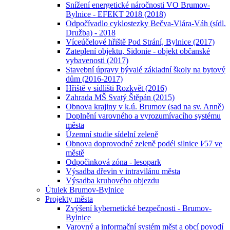
Snížení energetické náročnosti VO Brumov-
Bylnice - EFEKT 2018 (2018)
Odpočívadlo cyklostezky Bečva-Vlára-Váh (sídl.
Družba) - 2018
Víceúčelové hřiště Pod Strání, Bylnice (2017)
Zateplení objektu, Sidonie - objekt občanské
vybavenosti (2017)
Stavební úpravy bývalé základní školy na bytový
dům (2016-2017)
Hřiště v sídlišti Rozkvět (2016)
Zahrada MŠ Svatý Štěpán (2015)
Obnova krajiny v k.ú. Brumov (sad na sv. Anně)
Doplnění varovného a vyrozumívacího systému
města
Územní studie sídelní zeleně
Obnova doprovodné zeleně podél silnice I⁄57 ve
městě
Odpočinková zóna - lesopark
Výsadba dřevin v intravilánu města
Výsadba kruhového objezdu
Útulek Brumov-Bylnice
Projekty města
Zvýšení kybernetické bezpečnosti - Brumov-
Bylnice
Varovný a informační systém měst a obcí povodí