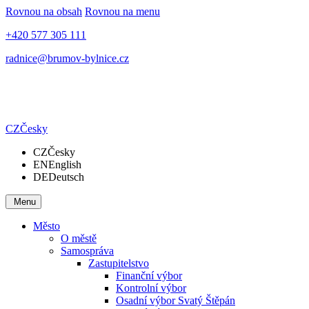
Rovnou na obsah
Rovnou na menu
+420 577 305 111
radnice@brumov-bylnice.cz
CZ
Česky
CZ
Česky
EN
English
DE
Deutsch
Menu
Město
O městě
Samospráva
Zastupitelstvo
Finanční výbor
Kontrolní výbor
Osadní výbor Svatý Štěpán