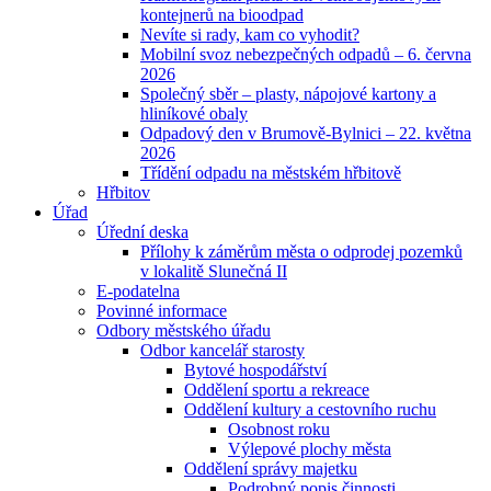
kontejnerů na bioodpad
Nevíte si rady, kam co vyhodit?
Mobilní svoz nebezpečných odpadů – 6. června
2026
Společný sběr – plasty, nápojové kartony a
hliníkové obaly
Odpadový den v Brumově-Bylnici – 22. května
2026
Třídění odpadu na městském hřbitově
Hřbitov
Úřad
Úřední deska
Přílohy k záměrům města o odprodej pozemků
v lokalitě Slunečná II
E-podatelna
Povinné informace
Odbory městského úřadu
Odbor kancelář starosty
Bytové hospodářství
Oddělení sportu a rekreace
Oddělení kultury a cestovního ruchu
Osobnost roku
Výlepové plochy města
Oddělení správy majetku
Podrobný popis činnosti