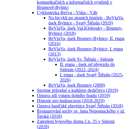
komunikačních a informačních systémů v
Brumově-Bylnici
Cyklostezka Bečva - Vlára - Váh
Na bicykli po stopách histórie - BeVlaVa,
úsek Bylnice - Svatý Štěpán (2019)
BeVlaVa, úsek Val.Klobouky - Brumov-
Bylnice (2018)
BeVlaVa, úsek Brumov-Bylnice, II. etapa
(2016)
BeVlaVa, úsek Brumov-Bylnice, I. etapa
(2013)
BeVlaVa, úsek Sv. Štěpán - Sidonie
II. etapa - úsek od přejezdu do
Sidonie (2022–2024)
I. etapa - úsek Svatý Štěpán (2025-
2026)
BeVlaVa, úsek Brumov (2009)
Spojme prírodné a kultúrne dedičstvo (2019)
Oprava zdí vstupu dolního hradu (2019)
Historie pro budoucnost (2018-2019)
Oprava hasičské zbrojnice Svatý Štěpán (2018)
Restaurování sochy sv. Jana Nepomuckého v ul.
Široká (2018)
Zateplení bytového domu č.p. 35 v Sidonii
(2018)