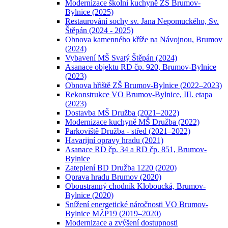
Modernizace školní kuchyně ZŠ Brumov-
Bylnice (2025)
Restaurování sochy sv. Jana Nepomuckého, Sv.
Štěpán (2024 - 2025)
Obnova kamenného kříže na Návojnou, Brumov
(2024)
Vybavení MŠ Svatý Štěpán (2024)
Asanace objektu RD čp. 920, Brumov-Bylnice
(2023)
Obnova hřiště ZŠ Brumov-Bylnice (2022–2023)
Rekonstrukce VO Brumov-Bylnice, III. etapa
(2023)
Dostavba MŠ Družba (2021–2022)
Modernizace kuchyně MŠ Družba (2022)
Parkoviště Družba - střed (2021–2022)
Havarijní opravy hradu (2021)
Asanace RD čp. 34 a RD čp. 851, Brumov-
Bylnice
Zateplení BD Družba 1220 (2020)
Oprava hradu Brumov (2020)
Oboustranný chodník Kloboucká, Brumov-
Bylnice (2020)
Snížení energetické náročnosti VO Brumov-
Bylnice MŽP19 (2019–2020)
Modernizace a zvýšení dostupnosti