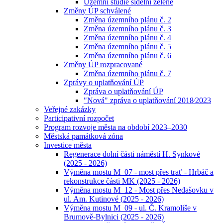
Územní studie sídelní zeleně
Změny ÚP schválené
Změna územního plánu č. 2
Změna územního plánu č. 3
Změna územního plánu č. 4
Změna územního plánu č. 5
Změna územního plánu č. 6
Změny ÚP rozpracované
Změna územního plánu č. 7
Zprávy o uplatňování ÚP
Zpráva o uplatňování ÚP
"Nová" zpráva o uplatňování 2018⁄2023
Veřejné zakázky
Participativní rozpočet
Program rozvoje města na období 2023–2030
Městská památková zóna
Investice města
Regenerace dolní části náměstí H. Synkové
(2025 - 2026)
Výměna mostu M_07 - most přes trať - Hrbáč a
rekonstrukce části MK (2025 - 2026)
Výměna mostu M_12 - Most přes Nedašovku v
ul. Am. Kutinové (2025 - 2026)
Výměna mostu M_09 - ul. Č. Kramoliše v
Brumově-Bylnici (2025 - 2026)