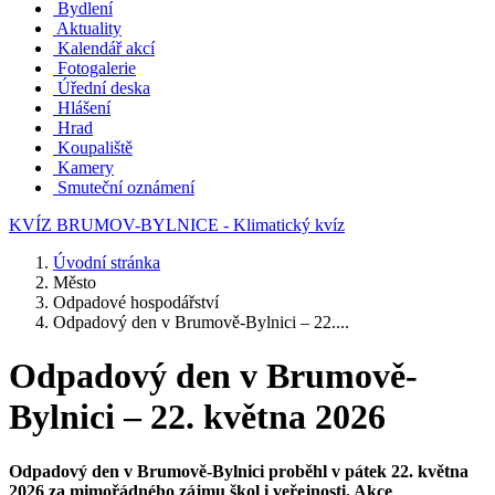
Bydlení
Aktuality
Kalendář akcí
Fotogalerie
Úřední deska
Hlášení
Hrad
Koupaliště
Kamery
Smuteční oznámení
KVÍZ BRUMOV-BYLNICE - Klimatický kvíz
Úvodní stránka
Město
Odpadové hospodářství
Odpadový den v Brumově-Bylnici – 22....
Odpadový den v Brumově-
Bylnici – 22. května 2026
Odpadový den v Brumově-Bylnici proběhl v pátek 22. května
2026 za mimořádného zájmu škol i veřejnosti. Akce