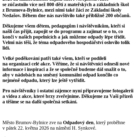
se zúčastnilo více než 800 dětí z mateřských a základních škol
z Brumova-Bylnice, mezi nimi také žáci ze Základní školy
Nedašov. Během dne nás navštívilo také přibližně 200 občanů.
Děkujeme všem dětem, pedagogům i návštěvníkům, kteří si
našli čas přijít, zapojit se do programu a zajímat se o to, co
končí v našich popelnicích a jak můžeme odpady lépe třídit.
Velmi nás těší, že téma odpadového hospodářství oslovilo tolik
lidí.
Velké poděkování patří také všem, kteří se podíleli
na organizaci celé akce. Věříme, že si návštěvníci odnesli nové
informace i inspiraci a že se společně budeme dál snažit o to,
aby v nádobách na směsný komunální odpad končilo co
nejméně odpadu, který lze ještě vytřídit.
Pro návštěvníky i ostatní zájemce nyní připravujeme fotogalerii
a videa z akce, které brzy zveřejníme. Děkujeme za Vaši přízeň
a těšíme se na další společná setkání.
Město Brumov-Bylnice zve na
Odpadový den
, který proběhne
v pátek 22. května 2026 na náměstí H. Synkové.