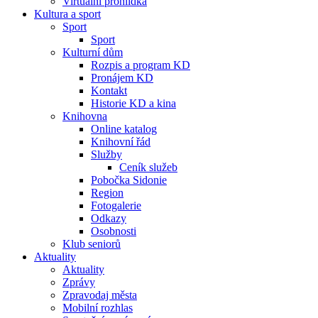
Virtuální prohlídka
Kultura a sport
Sport
Sport
Kulturní dům
Rozpis a program KD
Pronájem KD
Kontakt
Historie KD a kina
Knihovna
Online katalog
Knihovní řád
Služby
Ceník služeb
Pobočka Sidonie
Region
Fotogalerie
Odkazy
Osobnosti
Klub seniorů
Aktuality
Aktuality
Zprávy
Zpravodaj města
Mobilní rozhlas