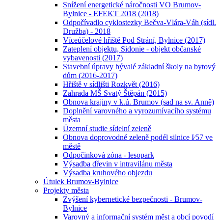
Snížení energetické náročnosti VO Brumov-
Bylnice - EFEKT 2018 (2018)
Odpočívadlo cyklostezky Bečva-Vlára-Váh (sídl.
Družba) - 2018
Víceúčelové hřiště Pod Strání, Bylnice (2017)
Zateplení objektu, Sidonie - objekt občanské
vybavenosti (2017)
Stavební úpravy bývalé základní školy na bytový
dům (2016-2017)
Hřiště v sídlišti Rozkvět (2016)
Zahrada MŠ Svatý Štěpán (2015)
Obnova krajiny v k.ú. Brumov (sad na sv. Anně)
Doplnění varovného a vyrozumívacího systému
města
Územní studie sídelní zeleně
Obnova doprovodné zeleně podél silnice I⁄57 ve
městě
Odpočinková zóna - lesopark
Výsadba dřevin v intravilánu města
Výsadba kruhového objezdu
Útulek Brumov-Bylnice
Projekty města
Zvýšení kybernetické bezpečnosti - Brumov-
Bylnice
Varovný a informační systém měst a obcí povodí