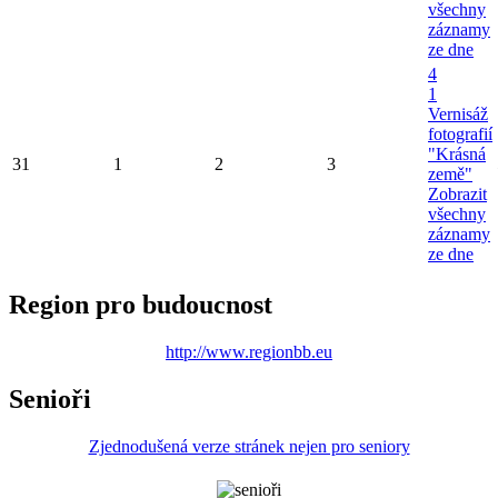
všechny
záznamy
ze dne
4
1
Vernisáž
fotografií
"Krásná
31
1
2
3
země"
Zobrazit
všechny
záznamy
ze dne
Region pro budoucnost
http://www.regionbb.eu
Senioři
Zjednodušená verze stránek nejen pro seniory