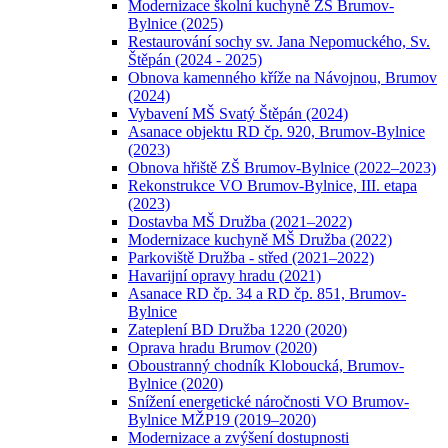
Modernizace školní kuchyně ZŠ Brumov-
Bylnice (2025)
Restaurování sochy sv. Jana Nepomuckého, Sv.
Štěpán (2024 - 2025)
Obnova kamenného kříže na Návojnou, Brumov
(2024)
Vybavení MŠ Svatý Štěpán (2024)
Asanace objektu RD čp. 920, Brumov-Bylnice
(2023)
Obnova hřiště ZŠ Brumov-Bylnice (2022–2023)
Rekonstrukce VO Brumov-Bylnice, III. etapa
(2023)
Dostavba MŠ Družba (2021–2022)
Modernizace kuchyně MŠ Družba (2022)
Parkoviště Družba - střed (2021–2022)
Havarijní opravy hradu (2021)
Asanace RD čp. 34 a RD čp. 851, Brumov-
Bylnice
Zateplení BD Družba 1220 (2020)
Oprava hradu Brumov (2020)
Oboustranný chodník Kloboucká, Brumov-
Bylnice (2020)
Snížení energetické náročnosti VO Brumov-
Bylnice MŽP19 (2019–2020)
Modernizace a zvýšení dostupnosti