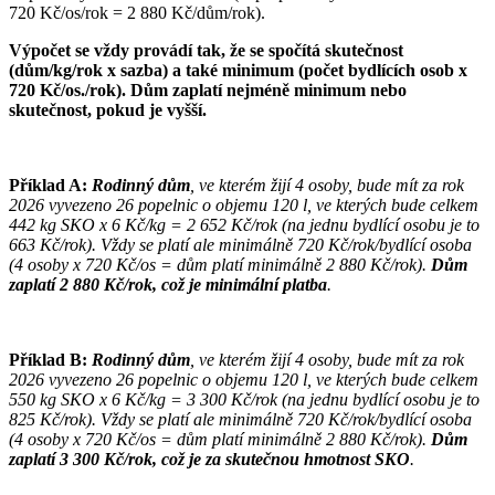
720 Kč/os/rok = 2 880 Kč/dům/rok).
Výpočet se vždy provádí tak, že se spočítá skutečnost
(dům/kg/rok x sazba) a také minimum (počet bydlících osob x
720 Kč/os./rok). Dům zaplatí nejméně minimum nebo
skutečnost, pokud je vyšší.
Příklad A
:
Rodinný dům
, ve kterém žijí 4 osoby, bude mít za rok
2026 vyvezeno 26 popelnic o objemu 120 l,
ve kterých bude celkem
442 kg SKO x 6 Kč/kg = 2 652 Kč/rok (na jednu bydlící osobu je to
663 Kč/rok). Vždy se platí ale minimálně 720 Kč/rok/bydlící osoba
(4 osoby x 720 Kč/os = dům platí minimálně 2 880 Kč/rok).
Dům
zaplatí 2 880 Kč/rok, což je minimální platba
.
Příklad B:
Rodinný dům
, ve kterém žijí 4 osoby, bude mít za rok
2026 vyvezeno 26 popelnic o objemu 120 l, ve kterých bude celkem
550 kg SKO x 6 Kč/kg = 3 300 Kč/rok (na jednu bydlící osobu je to
825 Kč/rok). Vždy se platí ale minimálně 720 Kč/rok/bydlící osoba
(4 osoby x 720 Kč/os = dům platí minimálně 2 880 Kč/rok).
Dům
zaplatí 3 300 Kč/rok, což je za skutečnou hmotnost SKO
.