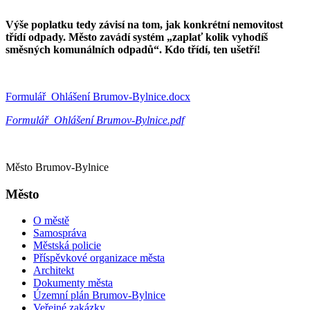
Výše poplatku tedy závisí na tom, jak konkrétní nemovitost
třídí odpady. Město zavádí systém „zaplať kolik vyhodíš
směsných komunálních odpadů“. Kdo třídí, ten ušetří!
Formulář_Ohlášení Brumov-Bylnice.docx
Formulář_Ohlášení Brumov-Bylnice.pdf
Město Brumov-Bylnice
Město
O městě
Samospráva
Městská policie
Příspěvkové organizace města
Architekt
Dokumenty města
Územní plán Brumov-Bylnice
Veřejné zakázky