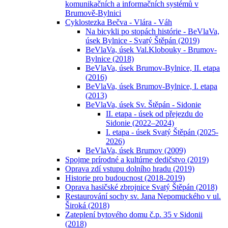
komunikačních a informačních systémů v
Brumově-Bylnici
Cyklostezka Bečva - Vlára - Váh
Na bicykli po stopách histórie - BeVlaVa,
úsek Bylnice - Svatý Štěpán (2019)
BeVlaVa, úsek Val.Klobouky - Brumov-
Bylnice (2018)
BeVlaVa, úsek Brumov-Bylnice, II. etapa
(2016)
BeVlaVa, úsek Brumov-Bylnice, I. etapa
(2013)
BeVlaVa, úsek Sv. Štěpán - Sidonie
II. etapa - úsek od přejezdu do
Sidonie (2022–2024)
I. etapa - úsek Svatý Štěpán (2025-
2026)
BeVlaVa, úsek Brumov (2009)
Spojme prírodné a kultúrne dedičstvo (2019)
Oprava zdí vstupu dolního hradu (2019)
Historie pro budoucnost (2018-2019)
Oprava hasičské zbrojnice Svatý Štěpán (2018)
Restaurování sochy sv. Jana Nepomuckého v ul.
Široká (2018)
Zateplení bytového domu č.p. 35 v Sidonii
(2018)