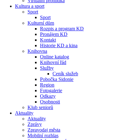
Virtuální prohlídka
Kultura a sport
Sport
Sport
Kulturní dům
Rozpis a program KD
Pronájem KD
Kontakt
Historie KD a kina
Knihovna
Online katalog
Knihovní řád
Služby
Ceník služeb
Pobočka Sidonie
Region
Fotogalerie
Odkazy
Osobnosti
Klub seniorů
Aktuality
Aktuality
Zprávy
Zpravodaj města
Mobilní rozhlas