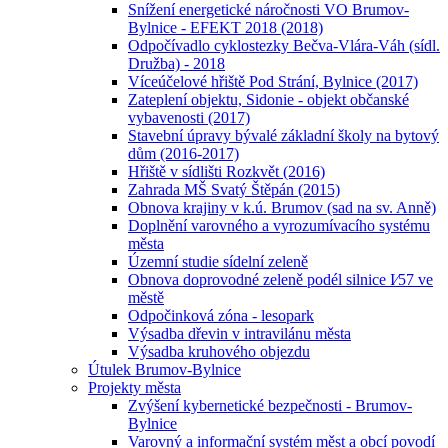
Snížení energetické náročnosti VO Brumov-
Bylnice - EFEKT 2018 (2018)
Odpočívadlo cyklostezky Bečva-Vlára-Váh (sídl.
Družba) - 2018
Víceúčelové hřiště Pod Strání, Bylnice (2017)
Zateplení objektu, Sidonie - objekt občanské
vybavenosti (2017)
Stavební úpravy bývalé základní školy na bytový
dům (2016-2017)
Hřiště v sídlišti Rozkvět (2016)
Zahrada MŠ Svatý Štěpán (2015)
Obnova krajiny v k.ú. Brumov (sad na sv. Anně)
Doplnění varovného a vyrozumívacího systému
města
Územní studie sídelní zeleně
Obnova doprovodné zeleně podél silnice I⁄57 ve
městě
Odpočinková zóna - lesopark
Výsadba dřevin v intravilánu města
Výsadba kruhového objezdu
Útulek Brumov-Bylnice
Projekty města
Zvýšení kybernetické bezpečnosti - Brumov-
Bylnice
Varovný a informační systém měst a obcí povodí