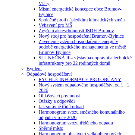
Vláry
Místní energetická koncepce obce Brumov-
Bylnice
Společně proti následkům klimatických změn
Vybavení pro MŠ
Zvýšení akceschopnosti JSDH Brumov
Nový stroj pro hospodaření Brumov-Bylnice
Zavedení systému hospodaření s energií v
podobě energetického managementu ve městě
Brumov-Bylnice
SLUNEČNÁ II – výstavba dopravní a technické
infrastruktury pro 22 rodinných domů
Bydlení
Odpadové hospodářství
RYCHLÉ INFORMACE PRO OBČANY
Nový systém odpadového hospodářství od 1 . 1.
2026
Ohlašovací povinnost
Otázky a odpovědi
Jak správně třídít odpad
Harmonogram svozu směsného komunálního
odpadu v roce 2026
Harmonogram svozu tříděného odpadu
Sběrné místo
Harmonogram přistavení velkoobjemových