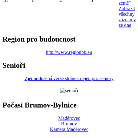
31
1
2
3
země"
Zobrazit
všechny
záznamy
ze dne
Region pro budoucnost
http://www.regionbb.eu
Senioři
Zjednodušená verze stránek nejen pro seniory
Počasí Brumov-Bylnice
Maděrovec
Brumov
Kamera Maděrovec