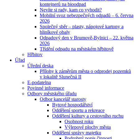
kontejnerů na bioodpad
Nevíte si rady, kam co vyhodit?
Mobilní svoz nebezpečných odpadů – 6. června
2026
Společný sběr – plasty, nápojové kartony a
hliníkové obaly
Odpadový den v Brumově-Bylnici – 22. května
2026
Třídění odpadu na městském hřbitově
Hřbitov
Úřad
Úřední deska
Přílohy k záměrům města o odprodej pozemků
v lokalitě Slunečná II
E-podatelna
Povinné informace
Odbory městského úřadu
Odbor kancelář starosty
Bytové hospodářství
Oddělení sportu a rekreace
Oddělení kultury a cestovního ruchu
Osobnost roku
Výlepové plochy města
Oddělení správy majetku
Podrobný popis činnosti