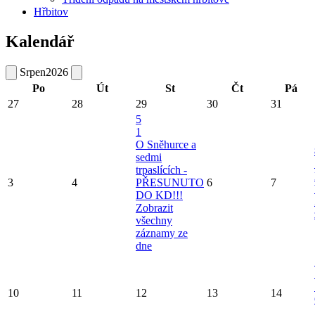
Hřbitov
Kalendář
Srpen
2026
Po
Út
St
Čt
Pá
27
28
29
30
31
5
1
O Sněhurce a
sedmi
trpaslících -
3
4
PŘESUNUTO
6
7
DO KD!!!
Zobrazit
všechny
záznamy ze
dne
10
11
12
13
14