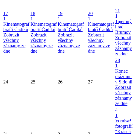
21
17
18
19
20
1
1
1
1
1
Tajemný
Kinematograf
Kinematograf
Kinematograf
Kinematograf
hrad
bratří Čadíků
bratří Čadíků
bratří Čadíků
bratří Čadíků
Brumov
Zobrazit
Zobrazit
Zobrazit
Zobrazit
Zobrazit
všechny
všechny
všechny
všechny
všechny
záznamy ze
záznamy ze
záznamy ze
záznamy ze
záznamy
dne
dne
dne
dne
ze dne
28
1
Konec
prázdnin
24
25
26
27
v Sidonii
Zobrazit
všechny
záznamy
ze dne
4
1
Vernisáž
fotografií
"Krásná