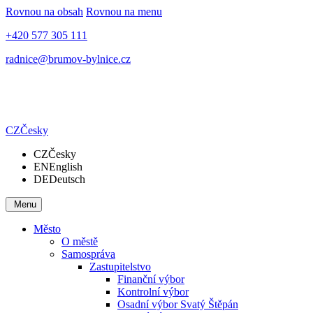
Rovnou na obsah
Rovnou na menu
+420 577 305 111
radnice@brumov-bylnice.cz
CZ
Česky
CZ
Česky
EN
English
DE
Deutsch
Menu
Město
O městě
Samospráva
Zastupitelstvo
Finanční výbor
Kontrolní výbor
Osadní výbor Svatý Štěpán