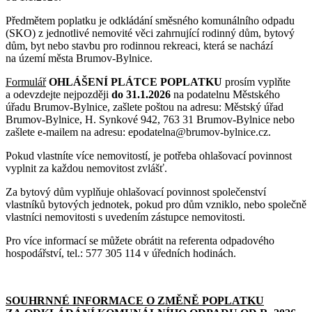
Předmětem poplatku je odkládání směsného komunálního odpadu
(SKO) z jednotlivé nemovité věci zahrnující rodinný dům, bytový
dům, byt nebo stavbu pro rodinnou rekreaci, která se nachází
na území města Brumov-Bylnice.
Formulář
OHLÁŠENÍ PLÁTCE POPLATKU
prosím vyplňte
a odevzdejte nejpozději
do 31.1.2026
na podatelnu Městského
úřadu Brumov-Bylnice, zašlete poštou na adresu: Městský úřad
Brumov-Bylnice, H. Synkové 942, 763 31 Brumov-Bylnice nebo
zašlete e-mailem na adresu: epodatelna@brumov-bylnice.cz.
Pokud vlastníte více nemovitostí, je potřeba ohlašovací povinnost
vyplnit za každou nemovitost zvlášť.
Za bytový dům vyplňuje ohlašovací povinnost společenství
vlastníků bytových jednotek, pokud pro dům vzniklo, nebo společně
vlastníci nemovitosti s uvedením zástupce nemovitosti.
Pro více informací se můžete obrátit na referenta odpadového
hospodářství, tel.: 577 305 114 v úředních hodinách.
SOUHRNNÉ INFORMACE O ZMĚNĚ POPLATKU