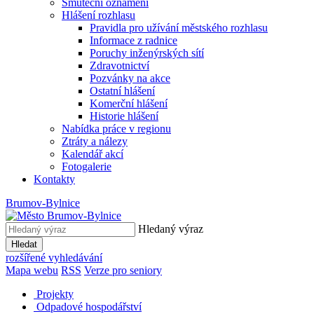
Smuteční oznámení
Hlášení rozhlasu
Pravidla pro užívání městského rozhlasu
Informace z radnice
Poruchy inženýrských sítí
Zdravotnictví
Pozvánky na akce
Ostatní hlášení
Komerční hlášení
Historie hlášení
Nabídka práce v regionu
Ztráty a nálezy
Kalendář akcí
Fotogalerie
Kontakty
Brumov-Bylnice
Hledaný výraz
Hledat
rozšířené vyhledávání
Mapa webu
RSS
Verze pro seniory
Projekty
Odpadové hospodářství