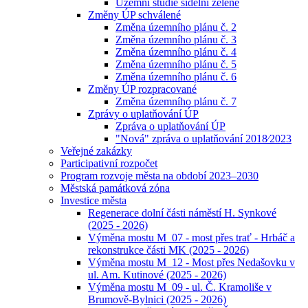
Územní studie sídelní zeleně
Změny ÚP schválené
Změna územního plánu č. 2
Změna územního plánu č. 3
Změna územního plánu č. 4
Změna územního plánu č. 5
Změna územního plánu č. 6
Změny ÚP rozpracované
Změna územního plánu č. 7
Zprávy o uplatňování ÚP
Zpráva o uplatňování ÚP
"Nová" zpráva o uplatňování 2018⁄2023
Veřejné zakázky
Participativní rozpočet
Program rozvoje města na období 2023–2030
Městská památková zóna
Investice města
Regenerace dolní části náměstí H. Synkové
(2025 - 2026)
Výměna mostu M_07 - most přes trať - Hrbáč a
rekonstrukce části MK (2025 - 2026)
Výměna mostu M_12 - Most přes Nedašovku v
ul. Am. Kutinové (2025 - 2026)
Výměna mostu M_09 - ul. Č. Kramoliše v
Brumově-Bylnici (2025 - 2026)