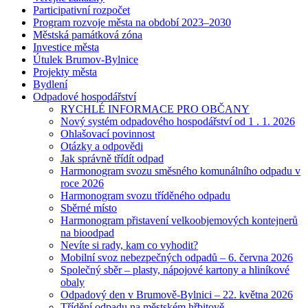
Participativní rozpočet
Program rozvoje města na období 2023–2030
Městská památková zóna
Investice města
Útulek Brumov-Bylnice
Projekty města
Bydlení
Odpadové hospodářství
RYCHLÉ INFORMACE PRO OBČANY
Nový systém odpadového hospodářství od 1 . 1. 2026
Ohlašovací povinnost
Otázky a odpovědi
Jak správně třídít odpad
Harmonogram svozu směsného komunálního odpadu v
roce 2026
Harmonogram svozu tříděného odpadu
Sběrné místo
Harmonogram přistavení velkoobjemových kontejnerů
na bioodpad
Nevíte si rady, kam co vyhodit?
Mobilní svoz nebezpečných odpadů – 6. června 2026
Společný sběr – plasty, nápojové kartony a hliníkové
obaly
Odpadový den v Brumově-Bylnici – 22. května 2026
Třídění odpadu na městském hřbitově