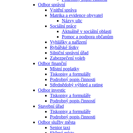
Odbor správní
Vnitřní správa
Matrika a evidence obyvatel
Názvy ulic
Sociální práce
Aktuálně v sociální oblasti
Pomoc a podpora občanům
Vyhlášky a nařízení
Rybářské lístky
Silniční správní úřad
Zabezpečení voleb
Odbor finanční
Místní poplatky
Tiskopisy a formuláře
Podrobný popis činnosti
Střednědobý výhled a rating
Odbor investic
Tiskopisy a formuláře
Podrobný popis činností
Stavební úřad
Tiskopisy a formuláře
Podrobný popis činnosti
Odbor služby města
Senior taxi
Sběrné místo