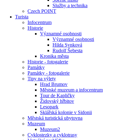
Služby a technika
Czech POINT
Turista
Infocentrum
Historie
Významné osobnosti
Významné osobnosti
Hilda Synková
Rudolf Šebesta
Kronika města
Historie - fotogalerie
Památky
Památky - fotogalerie
Tipy na výlety
Hrad Brumov
Městské muzeum a infocentrum
Tour de Kapličky
Židovský hřbitov
Lesopark
Sklářská kolonie v Sidonii
Městská turistická ubytovna
Muzeum
Muzeum2
Cyklostezky a cyklotrasy