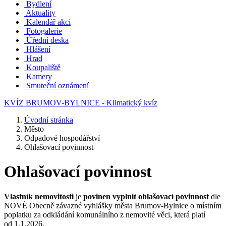
Bydlení
Aktuality
Kalendář akcí
Fotogalerie
Úřední deska
Hlášení
Hrad
Koupaliště
Kamery
Smuteční oznámení
KVÍZ BRUMOV-BYLNICE - Klimatický kvíz
Úvodní stránka
Město
Odpadové hospodářství
Ohlašovací povinnost
Ohlašovací povinnost
Vlastník nemovitosti
je
povinen vyplnit ohlašovací povinnost
dle
NOVÉ Obecně závazné vyhlášky města Brumov-Bylnice o místním
poplatku za odkládání komunálního z nemovité věci, která platí
od 1.1.2026.