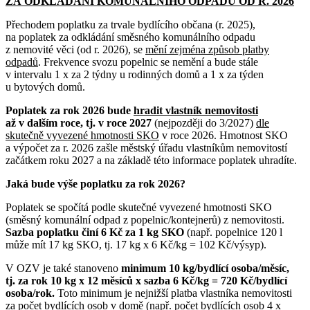
ZA ODKLÁDÁNÍ KOMUNÁLNÍHO ODPADU OD R. 2026
Přechodem poplatku za trvale bydlícího občana (r. 2025),
na poplatek za odkládání směsného komunálního odpadu
z nemovité věci (od r. 2026), se
mění zejména způsob platby
odpadů
. Frekvence svozu popelnic se nemění a bude stále
v intervalu 1 x za 2 týdny u rodinných domů a 1 x za týden
u bytových domů.
Poplatek za rok 2026 bude
hradit vlastník nemovitosti
až v dalším roce, tj. v roce 2027
(nejpozději do 3/2027)
dle
skutečně vyvezené hmotnosti SKO
v roce 2026. Hmotnost SKO
a výpočet za r. 2026 zašle městský úřadu vlastníkům nemovitostí
začátkem roku 2027 a na základě této informace poplatek uhradíte.
Jaká bude výše poplatku za rok 2026?
Poplatek se spočítá podle skutečné vyvezené hmotnosti SKO
(směsný komunální odpad z popelnic/kontejnerů) z nemovitosti.
Sazba poplatku činí 6 Kč za 1 kg SKO
(např. popelnice 120 l
může mít 17 kg SKO, tj. 17 kg x 6 Kč/kg = 102 Kč/výsyp).
V OZV je také stanoveno
minimum 10 kg/
bydlící osoba
/měsíc,
tj. za rok 10 kg x 12 měsíců x sazba 6 Kč/kg = 720 Kč/bydlící
osoba/rok.
Toto minimum je nejnižší platba vlastníka nemovitosti
za počet bydlících osob v domě (např. počet bydlících osob 4 x