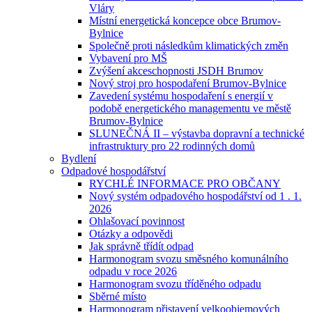
Vláry
Místní energetická koncepce obce Brumov-
Bylnice
Společně proti následkům klimatických změn
Vybavení pro MŠ
Zvýšení akceschopnosti JSDH Brumov
Nový stroj pro hospodaření Brumov-Bylnice
Zavedení systému hospodaření s energií v
podobě energetického managementu ve městě
Brumov-Bylnice
SLUNEČNÁ II – výstavba dopravní a technické
infrastruktury pro 22 rodinných domů
Bydlení
Odpadové hospodářství
RYCHLÉ INFORMACE PRO OBČANY
Nový systém odpadového hospodářství od 1 . 1.
2026
Ohlašovací povinnost
Otázky a odpovědi
Jak správně třídít odpad
Harmonogram svozu směsného komunálního
odpadu v roce 2026
Harmonogram svozu tříděného odpadu
Sběrné místo
Harmonogram přistavení velkoobjemových