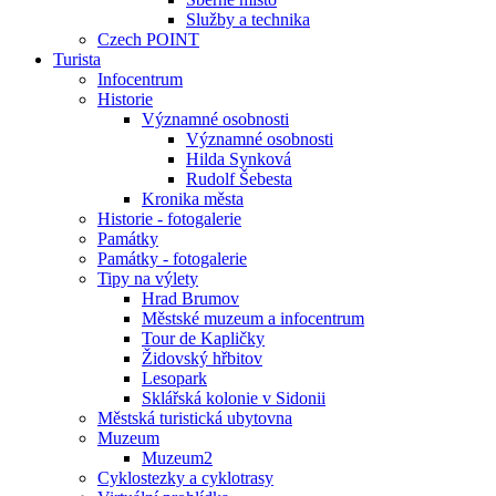
Služby a technika
Czech POINT
Turista
Infocentrum
Historie
Významné osobnosti
Významné osobnosti
Hilda Synková
Rudolf Šebesta
Kronika města
Historie - fotogalerie
Památky
Památky - fotogalerie
Tipy na výlety
Hrad Brumov
Městské muzeum a infocentrum
Tour de Kapličky
Židovský hřbitov
Lesopark
Sklářská kolonie v Sidonii
Městská turistická ubytovna
Muzeum
Muzeum2
Cyklostezky a cyklotrasy