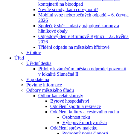
kontejnerů na bioodpad
Nevíte si rady, kam co vyhodit?
Mobilní svoz nebezpečných odpadů – 6. června
2026
Společný sběr – plasty, nápojové kartony a
hliníkové obaly
Odpadový den v Brumově-Bylnici – 22. května
2026
Třídění odpadu na městském hřbitově
Hřbitov
Úřad
Úřední deska
Přílohy k záměrům města o odprodej pozemků
v lokalitě Slunečná II
E-podatelna
Povinné informace
Odbory městského úřadu
Odbor kancelář starosty
Bytové hospodářství
Oddělení sportu a rekreace
Oddělení kultury a cestovního ruchu
Osobnost roku
Výlepové plochy města
Oddělení správy majetku
Podrobný popis činnosti