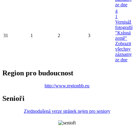
ze dne
4
1
Vernisáž
fotografií
"Krásná
31
1
2
3
země"
Zobrazit
všechny
záznamy
ze dne
Region pro budoucnost
http://www.regionbb.eu
Senioři
Zjednodušená verze stránek nejen pro seniory