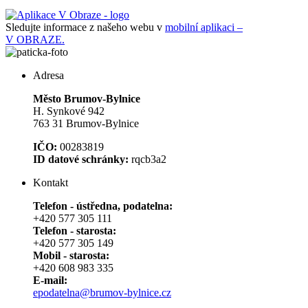
Sledujte informace z našeho webu v
mobilní aplikaci –
V OBRAZE.
Adresa
Město Brumov-Bylnice
H. Synkové 942
763 31 Brumov-Bylnice
IČO:
00283819
ID datové schránky:
rqcb3a2
Kontakt
Telefon - ústředna, podatelna:
+420 577 305 111
Telefon - starosta:
+420 577 305 149
Mobil - starosta:
+420 608 983 335
E-mail:
epodatelna@brumov-bylnice.cz