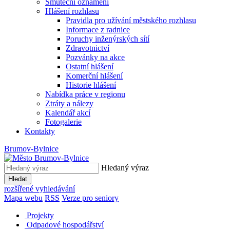
Smuteční oznámení
Hlášení rozhlasu
Pravidla pro užívání městského rozhlasu
Informace z radnice
Poruchy inženýrských sítí
Zdravotnictví
Pozvánky na akce
Ostatní hlášení
Komerční hlášení
Historie hlášení
Nabídka práce v regionu
Ztráty a nálezy
Kalendář akcí
Fotogalerie
Kontakty
Brumov-Bylnice
Hledaný výraz
Hledat
rozšířené vyhledávání
Mapa webu
RSS
Verze pro seniory
Projekty
Odpadové hospodářství