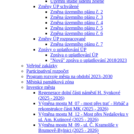
Územní studie sídelní zeleně
Změny ÚP schválené
Změna územního plánu č. 2
Změna územního plánu č. 3
Změna územního plánu č. 4
Změna územního plánu č. 5
Změna územního plánu č. 6
Změny ÚP rozpracované
Změna územního plánu č. 7
Zprávy o uplatňování ÚP
Zpráva o uplatňování ÚP
"Nová" zpráva o uplatňování 2018⁄2023
Veřejné zakázky
Participativní rozpočet
Program rozvoje města na období 2023–2030
Městská památková zóna
Investice města
Regenerace dolní části náměstí H. Synkové
(2025 - 2026)
Výměna mostu M_07 - most přes trať - Hrbáč a
rekonstrukce části MK (2025 - 2026)
Výměna mostu M_12 - Most přes Nedašovku v
ul. Am. Kutinové (2025 - 2026)
Výměna mostu M_09 - ul. Č. Kramoliše v
Brumově-Bylnici (2025 - 2026)