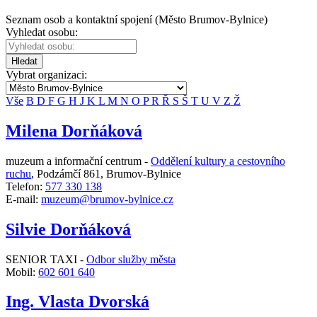
Seznam osob a kontaktní spojení (Město Brumov-Bylnice)
Vyhledat osobu:
Hledat
Vybrat organizaci:
Vše
B
D
F
G
H
J
K
L
M
N
O
P
R
Ř
S
Š
T
U
V
Z
Ž
Milena Dorňáková
muzeum a informační centrum -
Oddělení kultury a cestovního
ruchu
,
Podzámčí 861, Brumov-Bylnice
Telefon:
577 330 138
E-mail:
muzeum@brumov-bylnice.cz
Silvie Dorňáková
SENIOR TAXI -
Odbor služby města
Mobil:
602 601 640
Ing. Vlasta Dvorská