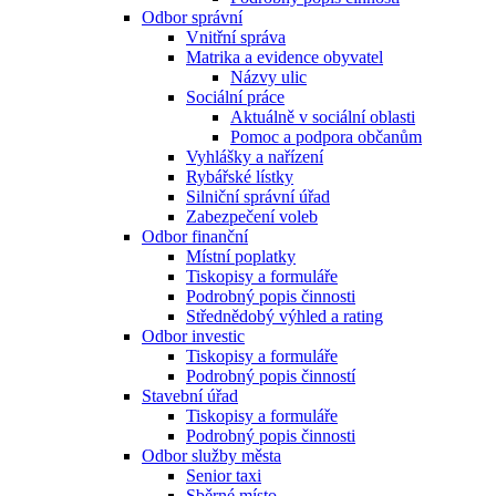
Odbor správní
Vnitřní správa
Matrika a evidence obyvatel
Názvy ulic
Sociální práce
Aktuálně v sociální oblasti
Pomoc a podpora občanům
Vyhlášky a nařízení
Rybářské lístky
Silniční správní úřad
Zabezpečení voleb
Odbor finanční
Místní poplatky
Tiskopisy a formuláře
Podrobný popis činnosti
Střednědobý výhled a rating
Odbor investic
Tiskopisy a formuláře
Podrobný popis činností
Stavební úřad
Tiskopisy a formuláře
Podrobný popis činnosti
Odbor služby města
Senior taxi
Sběrné místo