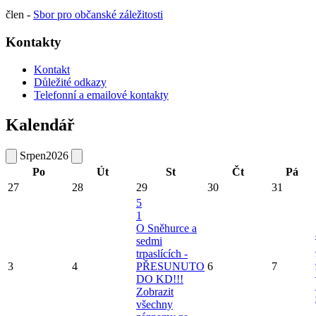
člen -
Sbor pro občanské záležitosti
Kontakty
Kontakt
Důležité odkazy
Telefonní a emailové kontakty
Kalendář
Srpen
2026
Po
Út
St
Čt
Pá
27
28
29
30
31
5
1
O Sněhurce a
sedmi
trpaslících -
3
4
PŘESUNUTO
6
7
DO KD!!!
Zobrazit
všechny