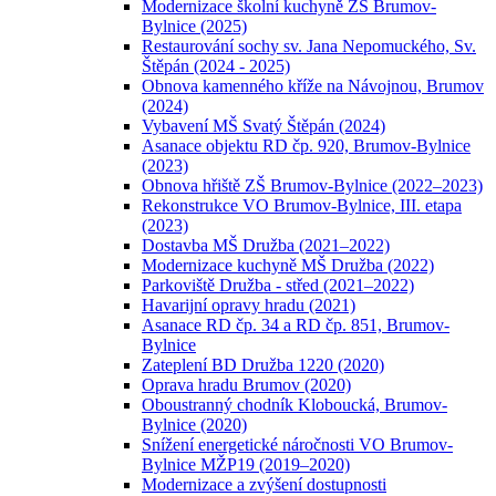
Modernizace školní kuchyně ZŠ Brumov-
Bylnice (2025)
Restaurování sochy sv. Jana Nepomuckého, Sv.
Štěpán (2024 - 2025)
Obnova kamenného kříže na Návojnou, Brumov
(2024)
Vybavení MŠ Svatý Štěpán (2024)
Asanace objektu RD čp. 920, Brumov-Bylnice
(2023)
Obnova hřiště ZŠ Brumov-Bylnice (2022–2023)
Rekonstrukce VO Brumov-Bylnice, III. etapa
(2023)
Dostavba MŠ Družba (2021–2022)
Modernizace kuchyně MŠ Družba (2022)
Parkoviště Družba - střed (2021–2022)
Havarijní opravy hradu (2021)
Asanace RD čp. 34 a RD čp. 851, Brumov-
Bylnice
Zateplení BD Družba 1220 (2020)
Oprava hradu Brumov (2020)
Oboustranný chodník Kloboucká, Brumov-
Bylnice (2020)
Snížení energetické náročnosti VO Brumov-
Bylnice MŽP19 (2019–2020)
Modernizace a zvýšení dostupnosti