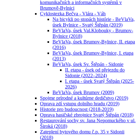
komunikačních a informačních systémů v
Brumově-Bylnici
Cyklostezka Bečva - Vlára - Váh
Na bicykli po stopách histórie - BeVlaVa,
úsek Bylnice - Svatý Štěpán (2019)
BeVlaVa, úsek Val.Klobouky - Brumov-
Bylnice (2018)
BeVlaVa, úsek Brumov-Bylnice, II. etapa
(2016)
BeVlaVa, úsek Brumov-Bylnice, I. etapa
(2013)
BeVlaVa, úsek Sv. Štěpán - Sidonie
II. etapa - úsek od přejezdu do
Sidonie (2022–2024)
I. etapa - úsek Svatý Štěpán (2025-
2026)
BeVlaVa, úsek Brumov (2009)
Spojme prírodné a kultúrne dedičstvo (2019)
Oprava zdí vstupu dolního hradu (2019)
Historie pro budoucnost (2018-2019)
Oprava hasičské zbrojnice Svatý Štěpán (2018)
Restaurování sochy sv. Jana Nepomuckého v ul.
Široká (2018)
Zateplení bytového domu č.p. 35 v Sidonii
(2018)