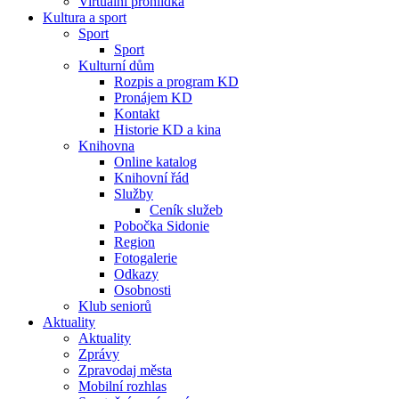
Virtuální prohlídka
Kultura a sport
Sport
Sport
Kulturní dům
Rozpis a program KD
Pronájem KD
Kontakt
Historie KD a kina
Knihovna
Online katalog
Knihovní řád
Služby
Ceník služeb
Pobočka Sidonie
Region
Fotogalerie
Odkazy
Osobnosti
Klub seniorů
Aktuality
Aktuality
Zprávy
Zpravodaj města
Mobilní rozhlas