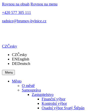
Rovnou na obsah
Rovnou na menu
+420 577 305 111
radnice@brumov-bylnice.cz
CZ
Česky
CZ
Česky
EN
English
DE
Deutsch
Menu
Město
O městě
Samospráva
Zastupitelstvo
Finanční výbor
Kontrolní výbor
Osadní výbor Svatý Štěpán