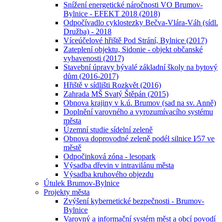
Snížení energetické náročnosti VO Brumov-
Bylnice - EFEKT 2018 (2018)
Odpočívadlo cyklostezky Bečva-Vlára-Váh (sídl.
Družba) - 2018
Víceúčelové hřiště Pod Strání, Bylnice (2017)
Zateplení objektu, Sidonie - objekt občanské
vybavenosti (2017)
Stavební úpravy bývalé základní školy na bytový
dům (2016-2017)
Hřiště v sídlišti Rozkvět (2016)
Zahrada MŠ Svatý Štěpán (2015)
Obnova krajiny v k.ú. Brumov (sad na sv. Anně)
Doplnění varovného a vyrozumívacího systému
města
Územní studie sídelní zeleně
Obnova doprovodné zeleně podél silnice I⁄57 ve
městě
Odpočinková zóna - lesopark
Výsadba dřevin v intravilánu města
Výsadba kruhového objezdu
Útulek Brumov-Bylnice
Projekty města
Zvýšení kybernetické bezpečnosti - Brumov-
Bylnice
Varovný a informační systém měst a obcí povodí