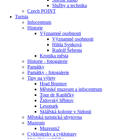
Služby a technika
Czech POINT
Turista
Infocentrum
Historie
Významné osobnosti
Významné osobnosti
Hilda Synková
Rudolf Šebesta
Kronika města
Historie - fotogalerie
Památky
Památky - fotogalerie
Tipy na výlety
Hrad Brumov
Městské muzeum a infocentrum
Tour de Kapličky
Židovský hřbitov
Lesopark
Sklářská kolonie v Sidonii
Městská turistická ubytovna
Muzeum
Muzeum2
Cyklostezky a cyklotrasy