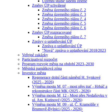
Územní studie sídelní zeleně
Změny ÚP schválené
Změna územního plánu č. 2
Změna územního plánu č. 3
Změna územního plánu č. 4
Změna územního plánu č. 5
Změna územního plánu č. 6
Změny ÚP rozpracované
Změna územního plánu č. 7
Zprávy o uplatňování ÚP
Zpráva o uplatňování ÚP
"Nová" zpráva o uplatňování 2018⁄2023
Veřejné zakázky
Participativní rozpočet
Program rozvoje města na období 2023–2030
Městská památková zóna
Investice města
Regenerace dolní části náměstí H. Synkové
(2025 - 2026)
Výměna mostu M_07 - most přes trať - Hrbáč a
rekonstrukce části MK (2025 - 2026)
Výměna mostu M_12 - Most přes Nedašovku v
ul. Am. Kutinové (2025 - 2026)
Výměna mostu M_09 - ul. Č. Kramoliše v
Brumově-Bylnici (2025 - 2026)