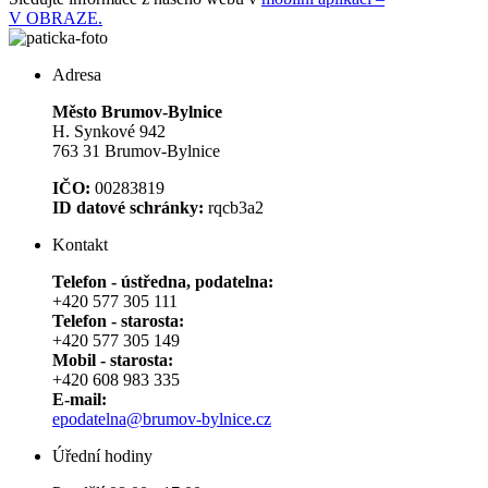
V OBRAZE.
Adresa
Město Brumov-Bylnice
H. Synkové 942
763 31 Brumov-Bylnice
IČO:
00283819
ID datové schránky:
rqcb3a2
Kontakt
Telefon - ústředna, podatelna:
+420 577 305 111
Telefon - starosta:
+420 577 305 149
Mobil - starosta:
+420 608 983 335
E-mail:
epodatelna@brumov-bylnice.cz
Úřední hodiny