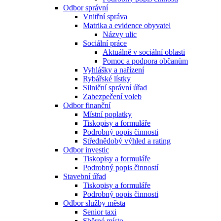
Odbor správní
Vnitřní správa
Matrika a evidence obyvatel
Názvy ulic
Sociální práce
Aktuálně v sociální oblasti
Pomoc a podpora občanům
Vyhlášky a nařízení
Rybářské lístky
Silniční správní úřad
Zabezpečení voleb
Odbor finanční
Místní poplatky
Tiskopisy a formuláře
Podrobný popis činnosti
Střednědobý výhled a rating
Odbor investic
Tiskopisy a formuláře
Podrobný popis činností
Stavební úřad
Tiskopisy a formuláře
Podrobný popis činnosti
Odbor služby města
Senior taxi
Sběrné místo