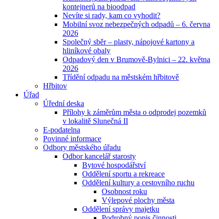
kontejnerů na bioodpad
Nevíte si rady, kam co vyhodit?
Mobilní svoz nebezpečných odpadů – 6. června
2026
Společný sběr – plasty, nápojové kartony a
hliníkové obaly
Odpadový den v Brumově-Bylnici – 22. května
2026
Třídění odpadu na městském hřbitově
Hřbitov
Úřad
Úřední deska
Přílohy k záměrům města o odprodej pozemků
v lokalitě Slunečná II
E-podatelna
Povinné informace
Odbory městského úřadu
Odbor kancelář starosty
Bytové hospodářství
Oddělení sportu a rekreace
Oddělení kultury a cestovního ruchu
Osobnost roku
Výlepové plochy města
Oddělení správy majetku
Podrobný popis činnosti