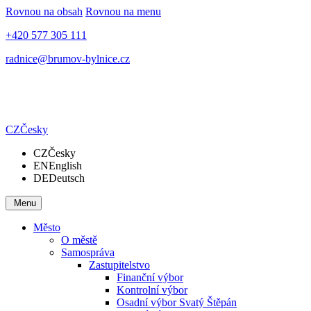
Rovnou na obsah
Rovnou na menu
+420 577 305 111
radnice@brumov-bylnice.cz
CZ
Česky
CZ
Česky
EN
English
DE
Deutsch
Menu
Město
O městě
Samospráva
Zastupitelstvo
Finanční výbor
Kontrolní výbor
Osadní výbor Svatý Štěpán