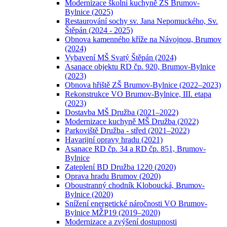
Modernizace školní kuchyně ZŠ Brumov-
Bylnice (2025)
Restaurování sochy sv. Jana Nepomuckého, Sv.
Štěpán (2024 - 2025)
Obnova kamenného kříže na Návojnou, Brumov
(2024)
Vybavení MŠ Svatý Štěpán (2024)
Asanace objektu RD čp. 920, Brumov-Bylnice
(2023)
Obnova hřiště ZŠ Brumov-Bylnice (2022–2023)
Rekonstrukce VO Brumov-Bylnice, III. etapa
(2023)
Dostavba MŠ Družba (2021–2022)
Modernizace kuchyně MŠ Družba (2022)
Parkoviště Družba - střed (2021–2022)
Havarijní opravy hradu (2021)
Asanace RD čp. 34 a RD čp. 851, Brumov-
Bylnice
Zateplení BD Družba 1220 (2020)
Oprava hradu Brumov (2020)
Oboustranný chodník Kloboucká, Brumov-
Bylnice (2020)
Snížení energetické náročnosti VO Brumov-
Bylnice MŽP19 (2019–2020)
Modernizace a zvýšení dostupnosti