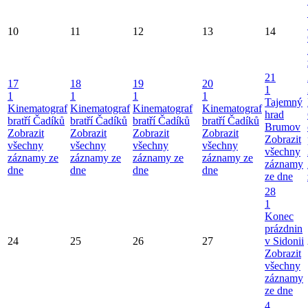
10
11
12
13
14
21
17
18
19
20
1
1
1
1
1
Tajemný
Kinematograf
Kinematograf
Kinematograf
Kinematograf
hrad
bratří Čadíků
bratří Čadíků
bratří Čadíků
bratří Čadíků
Brumov
Zobrazit
Zobrazit
Zobrazit
Zobrazit
Zobrazit
všechny
všechny
všechny
všechny
všechny
záznamy ze
záznamy ze
záznamy ze
záznamy ze
záznamy
dne
dne
dne
dne
ze dne
28
1
Konec
prázdnin
24
25
26
27
v Sidonii
Zobrazit
všechny
záznamy
ze dne
4