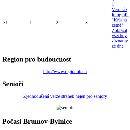
1
Vernisáž
fotografií
"Krásná
31
1
2
3
země"
Zobrazit
všechny
záznamy
ze dne
Region pro budoucnost
http://www.regionbb.eu
Senioři
Zjednodušená verze stránek nejen pro seniory
Počasí Brumov-Bylnice