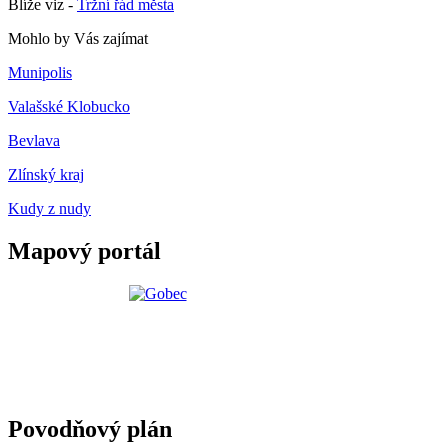
Blíže viz -
Tržní řád města
Mohlo by Vás zajímat
Munipolis
Valašské Klobucko
Bevlava
Zlínský kraj
Kudy z nudy
Mapový portál
Povodňový plán