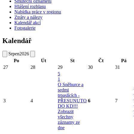
Smuteční oznámení
Hlášení rozhlasu
Nabídka práce v regionu
Ztráty a nálezy
Kalendář akcí
Fotogalerie
Kalendář
Srpen
2026
Po
Út
St
Čt
Pá
27
28
29
30
31
5
1
O Sněhurce a
sedmi
trpaslících -
3
4
PŘESUNUTO
6
7
DO KD!!!
Zobrazit
všechny
záznamy ze
dne