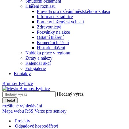
Smuteční oznámení
Hlášení rozhlasu
Pravidla pro užívání městského rozhlasu
Informace z radnice
Poruchy inženýrských sítí
Zdravotnictví
Pozvánky na akce
Ostatní hlášení
Komerční hlášení
Historie hlášení
Nabídka práce v regionu
Ztráty a nálezy
Kalendář akcí
Fotogalerie
Kontakty
Brumov-Bylnice
Hledaný výraz
Hledat
rozšířené vyhledávání
Mapa webu
RSS
Verze pro seniory
Projekty
Odpadové hospodářství