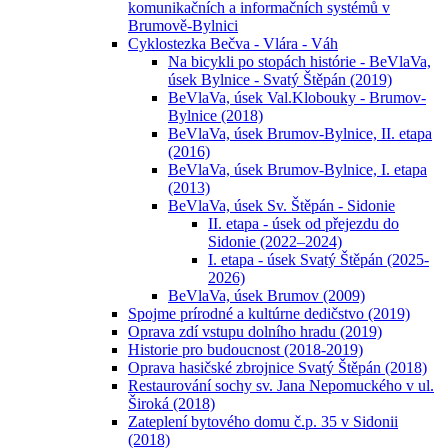
komunikačních a informačních systémů v
Brumově-Bylnici
Cyklostezka Bečva - Vlára - Váh
Na bicykli po stopách histórie - BeVlaVa,
úsek Bylnice - Svatý Štěpán (2019)
BeVlaVa, úsek Val.Klobouky - Brumov-
Bylnice (2018)
BeVlaVa, úsek Brumov-Bylnice, II. etapa
(2016)
BeVlaVa, úsek Brumov-Bylnice, I. etapa
(2013)
BeVlaVa, úsek Sv. Štěpán - Sidonie
II. etapa - úsek od přejezdu do
Sidonie (2022–2024)
I. etapa - úsek Svatý Štěpán (2025-
2026)
BeVlaVa, úsek Brumov (2009)
Spojme prírodné a kultúrne dedičstvo (2019)
Oprava zdí vstupu dolního hradu (2019)
Historie pro budoucnost (2018-2019)
Oprava hasičské zbrojnice Svatý Štěpán (2018)
Restaurování sochy sv. Jana Nepomuckého v ul.
Široká (2018)
Zateplení bytového domu č.p. 35 v Sidonii
(2018)