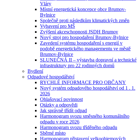
Vláry
Místní energetická koncepce obce Brumov-
Bylnice
Společně proti následkům klimatických změn
Vybavení pro MŠ
Zvýšení akceschopnosti JSDH Brumov
Nový stroj pro hospodaření Brumov-Bylnice
Zavedení systému hospodaření s energií v
podobě energetického managementu ve městě
Brumov-Bylnice
SLUNEČNÁ II – výstavba dopravní a technické
infrastruktury pro 22 rodinných domů
Bydlení
Odpadové hospodářství
RYCHLÉ INFORMACE PRO OBČANY
Nový systém odpadového hospodářství od 1 . 1.
2026
Ohlašovací povinnost
Otázky a odpovědi
Jak správně třídít odpad
Harmonogram svozu směsného komunálního
odpadu v roce 2026
Harmonogram svozu tříděného odpadu
Sběrné místo
Harmonogram přistavení velkoobjemových