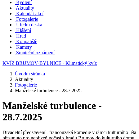
Bydlení
Aktuality
Kalendář akcí
Fotogalerie
Úřední deska
Hlášení
Hrad
Koupaliště
Kamery
Smuteční oznámení
KVÍZ BRUMOV-BYLNICE - Klimatický kvíz
Úvodní stránka
Aktuality
Fotogalerie
Manželské turbulence - 28.7.2025
Manželské turbulence -
28.7.2025
Divadelní představení - francouzská komedie v rámci kulturního léta
přesunuto pro nepřízeň počasí z hradu Brumov do kulturního domu