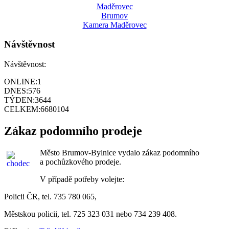
Maděrovec
Brumov
Kamera Maděrovec
Návštěvnost
Návštěvnost:
ONLINE:
1
DNES:
576
TÝDEN:
3644
CELKEM:
6680104
Zákaz podomního prodeje
Město Brumov-Bylnice vydalo zákaz podomního
a pochůzkového prodeje.
V případě potřeby volejte:
Policii ČR, tel. 735 780 065,
Městskou policii, tel. 725 323 031 nebo 734 239 408.