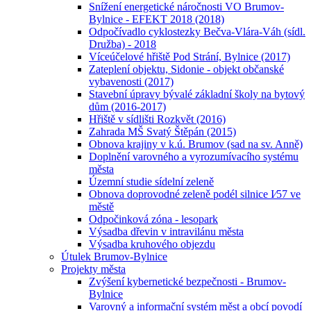
Snížení energetické náročnosti VO Brumov-
Bylnice - EFEKT 2018 (2018)
Odpočívadlo cyklostezky Bečva-Vlára-Váh (sídl.
Družba) - 2018
Víceúčelové hřiště Pod Strání, Bylnice (2017)
Zateplení objektu, Sidonie - objekt občanské
vybavenosti (2017)
Stavební úpravy bývalé základní školy na bytový
dům (2016-2017)
Hřiště v sídlišti Rozkvět (2016)
Zahrada MŠ Svatý Štěpán (2015)
Obnova krajiny v k.ú. Brumov (sad na sv. Anně)
Doplnění varovného a vyrozumívacího systému
města
Územní studie sídelní zeleně
Obnova doprovodné zeleně podél silnice I⁄57 ve
městě
Odpočinková zóna - lesopark
Výsadba dřevin v intravilánu města
Výsadba kruhového objezdu
Útulek Brumov-Bylnice
Projekty města
Zvýšení kybernetické bezpečnosti - Brumov-
Bylnice
Varovný a informační systém měst a obcí povodí