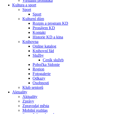
Virtuální prohlídka
Kultura a sport
Sport
Sport
Kulturní dům
Rozpis a program KD
Pronájem KD
Kontakt
Historie KD a kina
Knihovna
Online katalog
Knihovní řád
Služby
Ceník služeb
Pobočka Sidonie
Region
Fotogalerie
Odkazy
Osobnosti
Klub seniorů
Aktuality
Aktuality
Zprávy
Zpravodaj města
Mobilní rozhlas