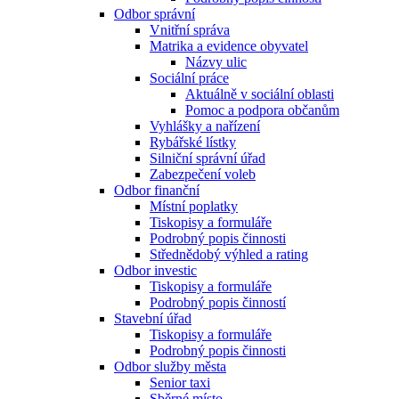
Odbor správní
Vnitřní správa
Matrika a evidence obyvatel
Názvy ulic
Sociální práce
Aktuálně v sociální oblasti
Pomoc a podpora občanům
Vyhlášky a nařízení
Rybářské lístky
Silniční správní úřad
Zabezpečení voleb
Odbor finanční
Místní poplatky
Tiskopisy a formuláře
Podrobný popis činnosti
Střednědobý výhled a rating
Odbor investic
Tiskopisy a formuláře
Podrobný popis činností
Stavební úřad
Tiskopisy a formuláře
Podrobný popis činnosti
Odbor služby města
Senior taxi
Sběrné místo