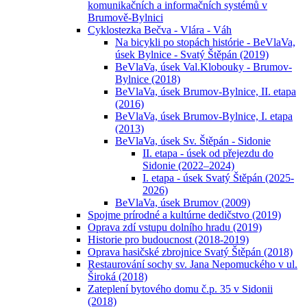
komunikačních a informačních systémů v
Brumově-Bylnici
Cyklostezka Bečva - Vlára - Váh
Na bicykli po stopách histórie - BeVlaVa,
úsek Bylnice - Svatý Štěpán (2019)
BeVlaVa, úsek Val.Klobouky - Brumov-
Bylnice (2018)
BeVlaVa, úsek Brumov-Bylnice, II. etapa
(2016)
BeVlaVa, úsek Brumov-Bylnice, I. etapa
(2013)
BeVlaVa, úsek Sv. Štěpán - Sidonie
II. etapa - úsek od přejezdu do
Sidonie (2022–2024)
I. etapa - úsek Svatý Štěpán (2025-
2026)
BeVlaVa, úsek Brumov (2009)
Spojme prírodné a kultúrne dedičstvo (2019)
Oprava zdí vstupu dolního hradu (2019)
Historie pro budoucnost (2018-2019)
Oprava hasičské zbrojnice Svatý Štěpán (2018)
Restaurování sochy sv. Jana Nepomuckého v ul.
Široká (2018)
Zateplení bytového domu č.p. 35 v Sidonii
(2018)