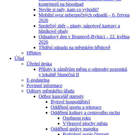
kontejnerů na bioodpad
Nevíte si rady, kam co vyhodit?
Mobilní svoz nebezpečných odpadů – 6. června
2026
Společný sběr – plasty, nápojové kartony a
hliníkové obaly
Odpadový den v Brumově-Bylnici – 22. května
2026
Třídění odpadu na městském hřbitově
Hřbitov
Úřad
Úřední deska
Přílohy k záměrům města o odprodej pozemků
v lokalitě Slunečná II
E-podatelna
Povinné informace
Odbory městského úřadu
Odbor kancelář starosty
Bytové hospodářství
Oddělení sportu a rekreace
Oddělení kultury a cestovního ruchu
Osobnost roku
Výlepové plochy města
Oddělení správy majetku
Podrobný popis činnosti