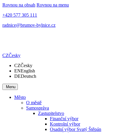
Rovnou na obsah
Rovnou na menu
+420 577 305 111
radnice@brumov-bylnice.cz
CZ
Česky
CZ
Česky
EN
English
DE
Deutsch
Menu
Město
O městě
Samospráva
Zastupitelstvo
Finanční výbor
Kontrolní výbor
Osadní výbor Svatý Štěpán