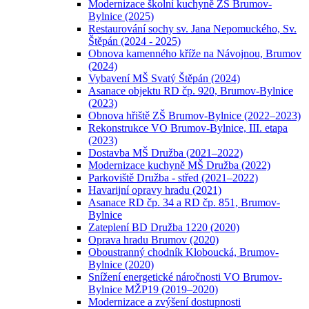
Modernizace školní kuchyně ZŠ Brumov-
Bylnice (2025)
Restaurování sochy sv. Jana Nepomuckého, Sv.
Štěpán (2024 - 2025)
Obnova kamenného kříže na Návojnou, Brumov
(2024)
Vybavení MŠ Svatý Štěpán (2024)
Asanace objektu RD čp. 920, Brumov-Bylnice
(2023)
Obnova hřiště ZŠ Brumov-Bylnice (2022–2023)
Rekonstrukce VO Brumov-Bylnice, III. etapa
(2023)
Dostavba MŠ Družba (2021–2022)
Modernizace kuchyně MŠ Družba (2022)
Parkoviště Družba - střed (2021–2022)
Havarijní opravy hradu (2021)
Asanace RD čp. 34 a RD čp. 851, Brumov-
Bylnice
Zateplení BD Družba 1220 (2020)
Oprava hradu Brumov (2020)
Oboustranný chodník Kloboucká, Brumov-
Bylnice (2020)
Snížení energetické náročnosti VO Brumov-
Bylnice MŽP19 (2019–2020)
Modernizace a zvýšení dostupnosti