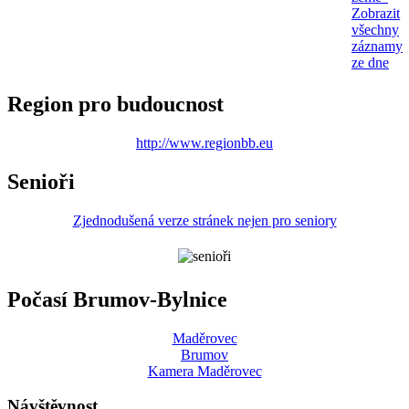
Zobrazit
všechny
záznamy
ze dne
Region pro budoucnost
http://www.regionbb.eu
Senioři
Zjednodušená verze stránek nejen pro seniory
Počasí Brumov-Bylnice
Maděrovec
Brumov
Kamera Maděrovec
Návštěvnost