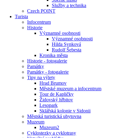
Služby a technika
Czech POINT
Turista
Infocentrum
Historie
Významné osobnosti
Významné osobnosti
Hilda Synková
Rudolf Šebesta
Kronika města
Historie - fotogalerie
Památky
Památky - fotogalerie
Tipy na výlety
Hrad Brumov
Městské muzeum a infocentrum
Tour de Kapličky
Židovský hřbitov
Lesopark
Sklářská kolonie v Sidonii
Městská turistická ubytovna
Muzeum
Muzeum2
Cyklostezky a cyklotrasy