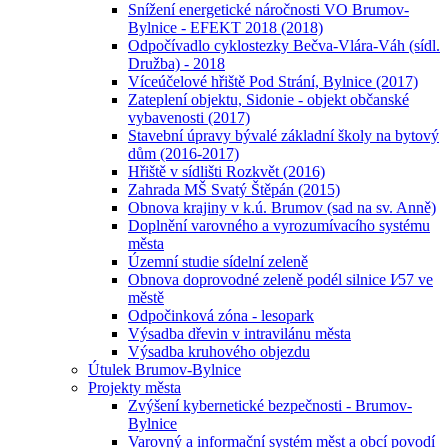
Snížení energetické náročnosti VO Brumov-
Bylnice - EFEKT 2018 (2018)
Odpočívadlo cyklostezky Bečva-Vlára-Váh (sídl.
Družba) - 2018
Víceúčelové hřiště Pod Strání, Bylnice (2017)
Zateplení objektu, Sidonie - objekt občanské
vybavenosti (2017)
Stavební úpravy bývalé základní školy na bytový
dům (2016-2017)
Hřiště v sídlišti Rozkvět (2016)
Zahrada MŠ Svatý Štěpán (2015)
Obnova krajiny v k.ú. Brumov (sad na sv. Anně)
Doplnění varovného a vyrozumívacího systému
města
Územní studie sídelní zeleně
Obnova doprovodné zeleně podél silnice I⁄57 ve
městě
Odpočinková zóna - lesopark
Výsadba dřevin v intravilánu města
Výsadba kruhového objezdu
Útulek Brumov-Bylnice
Projekty města
Zvýšení kybernetické bezpečnosti - Brumov-
Bylnice
Varovný a informační systém měst a obcí povodí