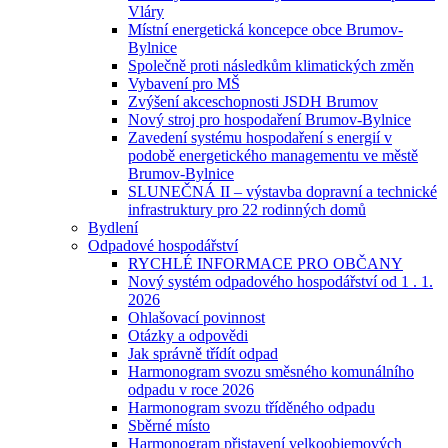
Vláry
Místní energetická koncepce obce Brumov-
Bylnice
Společně proti následkům klimatických změn
Vybavení pro MŠ
Zvýšení akceschopnosti JSDH Brumov
Nový stroj pro hospodaření Brumov-Bylnice
Zavedení systému hospodaření s energií v
podobě energetického managementu ve městě
Brumov-Bylnice
SLUNEČNÁ II – výstavba dopravní a technické
infrastruktury pro 22 rodinných domů
Bydlení
Odpadové hospodářství
RYCHLÉ INFORMACE PRO OBČANY
Nový systém odpadového hospodářství od 1 . 1.
2026
Ohlašovací povinnost
Otázky a odpovědi
Jak správně třídít odpad
Harmonogram svozu směsného komunálního
odpadu v roce 2026
Harmonogram svozu tříděného odpadu
Sběrné místo
Harmonogram přistavení velkoobjemových