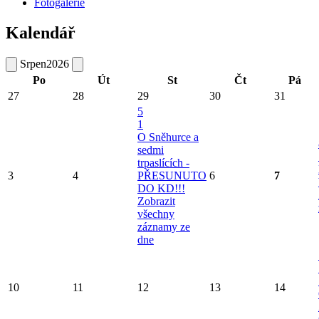
Fotogalerie
Kalendář
Srpen
2026
Po
Út
St
Čt
Pá
27
28
29
30
31
5
1
O Sněhurce a
sedmi
trpaslících -
3
4
PŘESUNUTO
6
7
DO KD!!!
Zobrazit
všechny
záznamy ze
dne
10
11
12
13
14