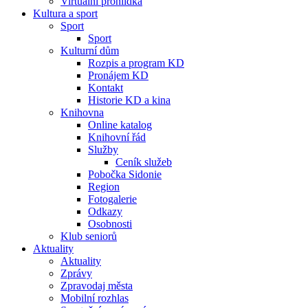
Virtuální prohlídka
Kultura a sport
Sport
Sport
Kulturní dům
Rozpis a program KD
Pronájem KD
Kontakt
Historie KD a kina
Knihovna
Online katalog
Knihovní řád
Služby
Ceník služeb
Pobočka Sidonie
Region
Fotogalerie
Odkazy
Osobnosti
Klub seniorů
Aktuality
Aktuality
Zprávy
Zpravodaj města
Mobilní rozhlas