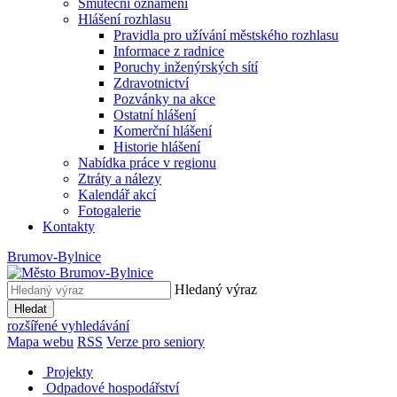
Smuteční oznámení
Hlášení rozhlasu
Pravidla pro užívání městského rozhlasu
Informace z radnice
Poruchy inženýrských sítí
Zdravotnictví
Pozvánky na akce
Ostatní hlášení
Komerční hlášení
Historie hlášení
Nabídka práce v regionu
Ztráty a nálezy
Kalendář akcí
Fotogalerie
Kontakty
Brumov-Bylnice
Hledaný výraz
Hledat
rozšířené vyhledávání
Mapa webu
RSS
Verze pro seniory
Projekty
Odpadové hospodářství