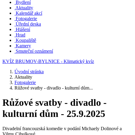
Bydlení
Aktuality
Kalendář akcí
Fotogalerie
Úřední deska
Hlášení
Hrad
Koupaliště
Kamery
Smuteční oznámení
KVÍZ BRUMOV-BYLNICE - Klimatický kvíz
Úvodní stránka
Aktuality
Fotogalerie
Růžové svatby - divadlo - kulturní dům...
Růžové svatby - divadlo -
kulturní dům - 25.9.2025
Divadelní francouzská komedie v podání Michaely Dolinové a
Vilmy Cibulkové