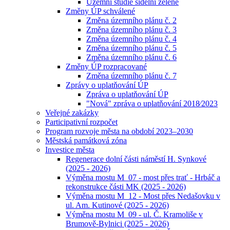
Územní studie sídelní zeleně
Změny ÚP schválené
Změna územního plánu č. 2
Změna územního plánu č. 3
Změna územního plánu č. 4
Změna územního plánu č. 5
Změna územního plánu č. 6
Změny ÚP rozpracované
Změna územního plánu č. 7
Zprávy o uplatňování ÚP
Zpráva o uplatňování ÚP
"Nová" zpráva o uplatňování 2018⁄2023
Veřejné zakázky
Participativní rozpočet
Program rozvoje města na období 2023–2030
Městská památková zóna
Investice města
Regenerace dolní části náměstí H. Synkové
(2025 - 2026)
Výměna mostu M_07 - most přes trať - Hrbáč a
rekonstrukce části MK (2025 - 2026)
Výměna mostu M_12 - Most přes Nedašovku v
ul. Am. Kutinové (2025 - 2026)
Výměna mostu M_09 - ul. Č. Kramoliše v
Brumově-Bylnici (2025 - 2026)