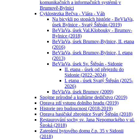
komunikačních a informačních systémů v
Brumově-Bylnici
Cyklostezka Bečva - Vlára - Váh
Na bicykli po stopách histórie - BeVlaVa,
úsek Bylnice - Svatý Štěpán (2019)
BeVlaVa, úsek Val.Klobouky - Brumov-
Bylnice (2018)
BeVlaVa, úsek Brumov-Bylnice, II. etapa
(2016)
BeVlaVa, úsek Brumov-Bylnice, I. etapa
(2013)
BeVlaVa, úsek Sv. Štěpán - Sidonie
II. etapa - úsek od přejezdu do
Sidonie (2022–2024)
I. etapa - úsek Svatý Štěpán (2025-
2026)
BeVlaVa, úsek Brumov (2009)
Spojme prírodné a kultúrne dedičstvo (2019)
Oprava zdí vstupu dolního hradu (2019)
Historie pro budoucnost (2018-2019)
Oprava hasičské zbrojnice Svatý Štěpán (2018)
Restaurování sochy sv. Jana Nepomuckého v ul.
Široká (2018)
Zateplení bytového domu č.p. 35 v Sidonii
(2018)