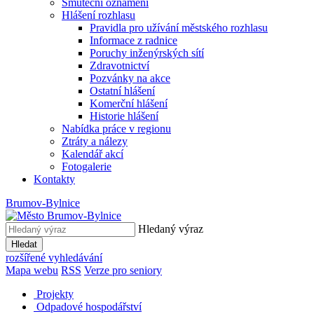
Smuteční oznámení
Hlášení rozhlasu
Pravidla pro užívání městského rozhlasu
Informace z radnice
Poruchy inženýrských sítí
Zdravotnictví
Pozvánky na akce
Ostatní hlášení
Komerční hlášení
Historie hlášení
Nabídka práce v regionu
Ztráty a nálezy
Kalendář akcí
Fotogalerie
Kontakty
Brumov-Bylnice
Hledaný výraz
Hledat
rozšířené vyhledávání
Mapa webu
RSS
Verze pro seniory
Projekty
Odpadové hospodářství