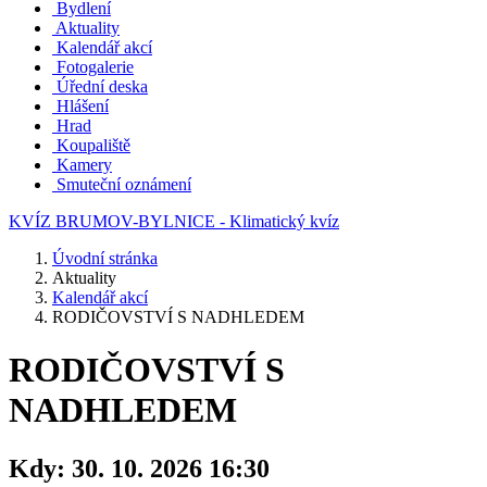
Bydlení
Aktuality
Kalendář akcí
Fotogalerie
Úřední deska
Hlášení
Hrad
Koupaliště
Kamery
Smuteční oznámení
KVÍZ BRUMOV-BYLNICE - Klimatický kvíz
Úvodní stránka
Aktuality
Kalendář akcí
RODIČOVSTVÍ S NADHLEDEM
RODIČOVSTVÍ S
NADHLEDEM
Kdy:
30. 10. 2026 16:30