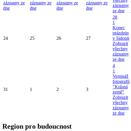
všechny
záznamy ze
záznamy ze
záznamy ze
záznamy ze
záznamy
dne
dne
dne
dne
ze dne
28
1
Konec
prázdnin
24
25
26
27
v Sidonii
Zobrazit
všechny
záznamy
ze dne
4
1
Vernisáž
fotografií
"Krásná
31
1
2
3
země"
Zobrazit
všechny
záznamy
ze dne
Region pro budoucnost