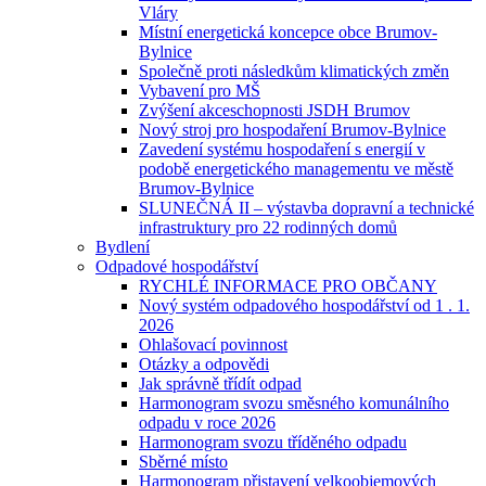
Vláry
Místní energetická koncepce obce Brumov-
Bylnice
Společně proti následkům klimatických změn
Vybavení pro MŠ
Zvýšení akceschopnosti JSDH Brumov
Nový stroj pro hospodaření Brumov-Bylnice
Zavedení systému hospodaření s energií v
podobě energetického managementu ve městě
Brumov-Bylnice
SLUNEČNÁ II – výstavba dopravní a technické
infrastruktury pro 22 rodinných domů
Bydlení
Odpadové hospodářství
RYCHLÉ INFORMACE PRO OBČANY
Nový systém odpadového hospodářství od 1 . 1.
2026
Ohlašovací povinnost
Otázky a odpovědi
Jak správně třídít odpad
Harmonogram svozu směsného komunálního
odpadu v roce 2026
Harmonogram svozu tříděného odpadu
Sběrné místo
Harmonogram přistavení velkoobjemových