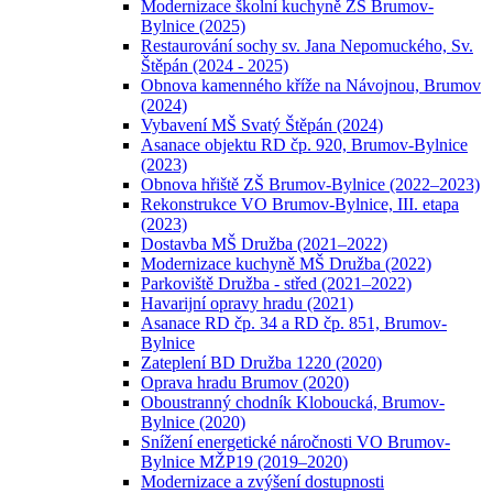
Modernizace školní kuchyně ZŠ Brumov-
Bylnice (2025)
Restaurování sochy sv. Jana Nepomuckého, Sv.
Štěpán (2024 - 2025)
Obnova kamenného kříže na Návojnou, Brumov
(2024)
Vybavení MŠ Svatý Štěpán (2024)
Asanace objektu RD čp. 920, Brumov-Bylnice
(2023)
Obnova hřiště ZŠ Brumov-Bylnice (2022–2023)
Rekonstrukce VO Brumov-Bylnice, III. etapa
(2023)
Dostavba MŠ Družba (2021–2022)
Modernizace kuchyně MŠ Družba (2022)
Parkoviště Družba - střed (2021–2022)
Havarijní opravy hradu (2021)
Asanace RD čp. 34 a RD čp. 851, Brumov-
Bylnice
Zateplení BD Družba 1220 (2020)
Oprava hradu Brumov (2020)
Oboustranný chodník Kloboucká, Brumov-
Bylnice (2020)
Snížení energetické náročnosti VO Brumov-
Bylnice MŽP19 (2019–2020)
Modernizace a zvýšení dostupnosti