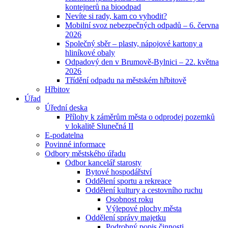
kontejnerů na bioodpad
Nevíte si rady, kam co vyhodit?
Mobilní svoz nebezpečných odpadů – 6. června
2026
Společný sběr – plasty, nápojové kartony a
hliníkové obaly
Odpadový den v Brumově-Bylnici – 22. května
2026
Třídění odpadu na městském hřbitově
Hřbitov
Úřad
Úřední deska
Přílohy k záměrům města o odprodej pozemků
v lokalitě Slunečná II
E-podatelna
Povinné informace
Odbory městského úřadu
Odbor kancelář starosty
Bytové hospodářství
Oddělení sportu a rekreace
Oddělení kultury a cestovního ruchu
Osobnost roku
Výlepové plochy města
Oddělení správy majetku
Podrobný popis činnosti