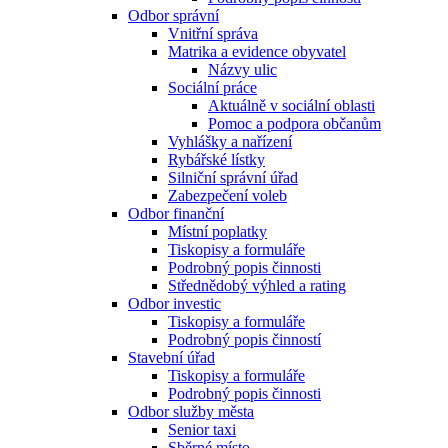
Odbor správní
Vnitřní správa
Matrika a evidence obyvatel
Názvy ulic
Sociální práce
Aktuálně v sociální oblasti
Pomoc a podpora občanům
Vyhlášky a nařízení
Rybářské lístky
Silniční správní úřad
Zabezpečení voleb
Odbor finanční
Místní poplatky
Tiskopisy a formuláře
Podrobný popis činnosti
Střednědobý výhled a rating
Odbor investic
Tiskopisy a formuláře
Podrobný popis činností
Stavební úřad
Tiskopisy a formuláře
Podrobný popis činnosti
Odbor služby města
Senior taxi
Sběrné místo