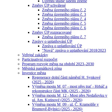
Územní studie sídelní zeleně
Změny ÚP schválené
Změna územního plánu č. 2
Změna územního plánu č. 3
Změna územního plánu č. 4
Změna územního plánu č. 5
Změna územního plánu č. 6
Změny ÚP rozpracované
Změna územního plánu č. 7
Zprávy o uplatňování ÚP
Zpráva o uplatňování ÚP
"Nová" zpráva o uplatňování 2018⁄2023
Veřejné zakázky
Participativní rozpočet
Program rozvoje města na období 2023–2030
Městská památková zóna
Investice města
Regenerace dolní části náměstí H. Synkové
(2025 - 2026)
Výměna mostu M_07 - most přes trať - Hrbáč a
rekonstrukce části MK (2025 - 2026)
Výměna mostu M_12 - Most přes Nedašovku v
ul. Am. Kutinové (2025 - 2026)
Výměna mostu M_09 - ul. Č. Kramoliše v
Brumově-Bylnici (2025 - 2026)