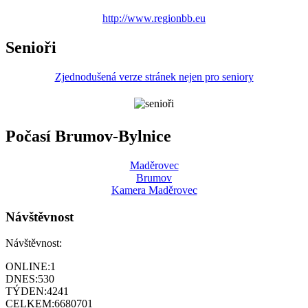
http://www.regionbb.eu
Senioři
Zjednodušená verze stránek nejen pro seniory
Počasí Brumov-Bylnice
Maděrovec
Brumov
Kamera Maděrovec
Návštěvnost
Návštěvnost:
ONLINE:
1
DNES:
530
TÝDEN:
4241
CELKEM:
6680701