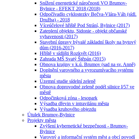
Snížení energetické náročnosti VO Brumov-
Bylnice - EFEKT 2018 (2018)
Odpočívadlo cyklostezky Bečva-Vlára-Váh (sídl.
Družba) - 2018
Víceúčelové hřiště Pod Strání, Bylnice (2017)
Zateplení objektu, Sidonie - objekt občanské
vybavenosti (2017)
Stavební úpravy bývalé základní školy na bytový
dům (2016-2017)
Hřiště v sídlišti Rozkvět (2016)
Zahrada MŠ Svatý Štěpán (2015)
Obnova krajiny v k.ú. Brumov (sad na sv. Anně)
Doplnění varovného a vyrozumívacího systému
města
Územní studie sídelní zeleně
Obnova doprovodné zeleně podél silnice I⁄57 ve
městě
Odpočinková zóna - lesopark
Výsadba dřevin v intravilánu města
Výsadba kruhového objezdu
Útulek Brumov-Bylnice
Projekty města
Zvýšení kybernetické bezpečnosti - Brumov-
Bylnice
Varovný a informační systém měst a obcí povodí