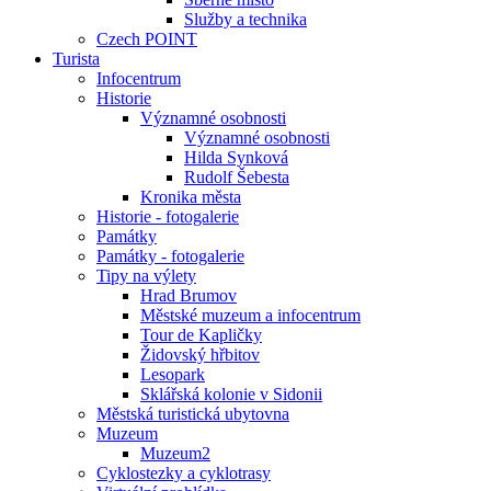
Služby a technika
Czech POINT
Turista
Infocentrum
Historie
Významné osobnosti
Významné osobnosti
Hilda Synková
Rudolf Šebesta
Kronika města
Historie - fotogalerie
Památky
Památky - fotogalerie
Tipy na výlety
Hrad Brumov
Městské muzeum a infocentrum
Tour de Kapličky
Židovský hřbitov
Lesopark
Sklářská kolonie v Sidonii
Městská turistická ubytovna
Muzeum
Muzeum2
Cyklostezky a cyklotrasy