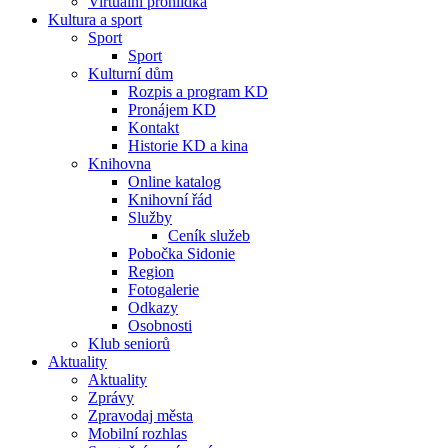
Virtuální prohlídka
Kultura a sport
Sport
Sport
Kulturní dům
Rozpis a program KD
Pronájem KD
Kontakt
Historie KD a kina
Knihovna
Online katalog
Knihovní řád
Služby
Ceník služeb
Pobočka Sidonie
Region
Fotogalerie
Odkazy
Osobnosti
Klub seniorů
Aktuality
Aktuality
Zprávy
Zpravodaj města
Mobilní rozhlas