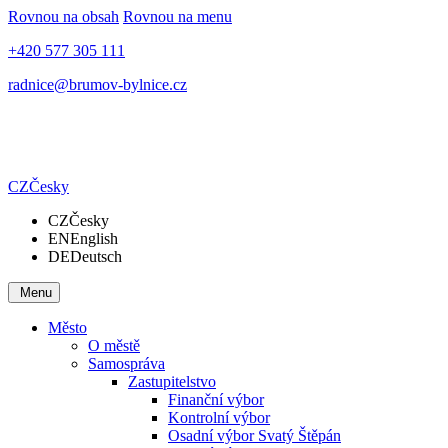
Rovnou na obsah
Rovnou na menu
+420 577 305 111
radnice@brumov-bylnice.cz
CZ
Česky
CZ
Česky
EN
English
DE
Deutsch
Menu
Město
O městě
Samospráva
Zastupitelstvo
Finanční výbor
Kontrolní výbor
Osadní výbor Svatý Štěpán