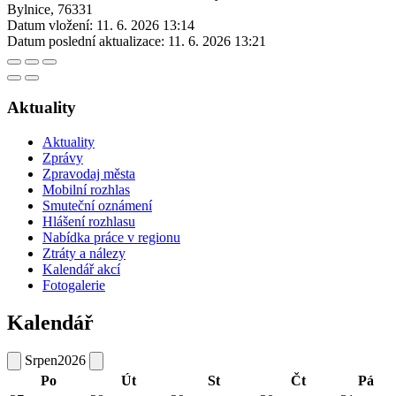
Bylnice, 76331
Datum vložení:
11. 6. 2026 13:14
Datum poslední aktualizace:
11. 6. 2026 13:21
Aktuality
Aktuality
Zprávy
Zpravodaj města
Mobilní rozhlas
Smuteční oznámení
Hlášení rozhlasu
Nabídka práce v regionu
Ztráty a nálezy
Kalendář akcí
Fotogalerie
Kalendář
Srpen
2026
Po
Út
St
Čt
Pá