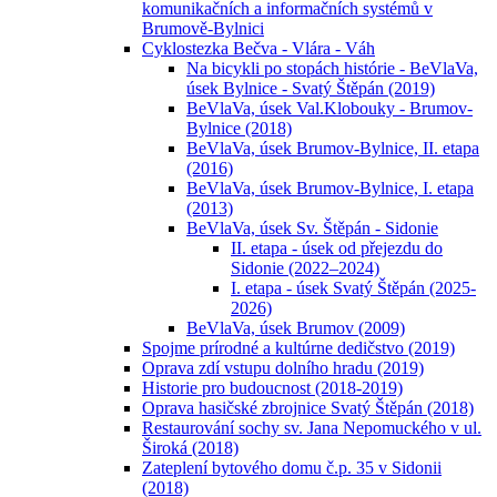
komunikačních a informačních systémů v
Brumově-Bylnici
Cyklostezka Bečva - Vlára - Váh
Na bicykli po stopách histórie - BeVlaVa,
úsek Bylnice - Svatý Štěpán (2019)
BeVlaVa, úsek Val.Klobouky - Brumov-
Bylnice (2018)
BeVlaVa, úsek Brumov-Bylnice, II. etapa
(2016)
BeVlaVa, úsek Brumov-Bylnice, I. etapa
(2013)
BeVlaVa, úsek Sv. Štěpán - Sidonie
II. etapa - úsek od přejezdu do
Sidonie (2022–2024)
I. etapa - úsek Svatý Štěpán (2025-
2026)
BeVlaVa, úsek Brumov (2009)
Spojme prírodné a kultúrne dedičstvo (2019)
Oprava zdí vstupu dolního hradu (2019)
Historie pro budoucnost (2018-2019)
Oprava hasičské zbrojnice Svatý Štěpán (2018)
Restaurování sochy sv. Jana Nepomuckého v ul.
Široká (2018)
Zateplení bytového domu č.p. 35 v Sidonii
(2018)