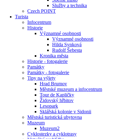
Služby a technika
Czech POINT
Turista
Infocentrum
Historie
Významné osobnosti
Významné osobnosti
Hilda Synková
Rudolf Šebesta
Kronika města
Historie - fotogalerie
Památky
Památky - fotogalerie
Tipy na výlety
Hrad Brumov
Městské muzeum a infocentrum
Tour de Kapličky
Židovský hřbitov
Lesopark
Sklářská kolonie v Sidonii
Městská turistická ubytovna
Muzeum
Muzeum2
Cyklostezky a cyklotrasy