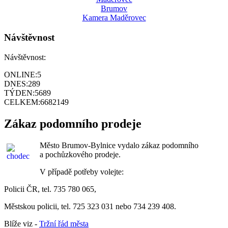
Brumov
Kamera Maděrovec
Návštěvnost
Návštěvnost:
ONLINE:
5
DNES:
289
TÝDEN:
5689
CELKEM:
6682149
Zákaz podomního prodeje
Město Brumov-Bylnice vydalo zákaz podomního
a pochůzkového prodeje.
V případě potřeby volejte:
Policii ČR, tel. 735 780 065,
Městskou policii, tel. 725 323 031 nebo 734 239 408.
Blíže viz -
Tržní řád města