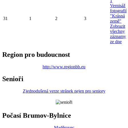
1
Vernisáž
fotografií
"Krásná
31
1
2
3
země"
Zobrazit
všechny
záznamy
ze dne
Region pro budoucnost
http://www.regionbb.eu
Senioři
Zjednodušená verze stránek nejen pro seniory
Počasí Brumov-Bylnice
Maděrovec