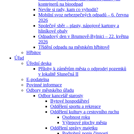
kontejnerů na bioodpad
Nevíte si rady, kam co vyhodit?
Mobilní svoz nebezpečných odpadů – 6. června
2026
Společný sběr – plasty, nápojové kartony a
hliníkové obaly
Odpadový den v Brumově-Bylnici – 22. května
2026
Třídění odpadu na městském hřbitově
Hřbitov
Úřad
Úřední deska
Přílohy k záměrům města o odprodej pozemků
v lokalitě Slunečná II
E-podatelna
Povinné informace
Odbory městského úřadu
Odbor kancelář starosty
Bytové hospodářství
Oddělení sportu a rekreace
Oddělení kultury a cestovního ruchu
Osobnost roku
Výlepové plochy města
Oddělení správy majetku
Podrobný popis činnosti