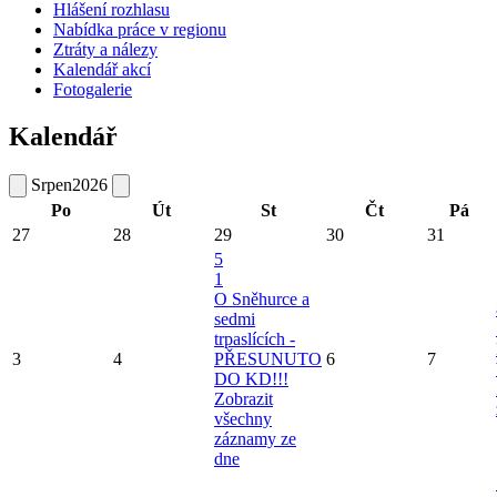
Hlášení rozhlasu
Nabídka práce v regionu
Ztráty a nálezy
Kalendář akcí
Fotogalerie
Kalendář
Srpen
2026
Po
Út
St
Čt
Pá
27
28
29
30
31
5
1
O Sněhurce a
sedmi
trpaslících -
3
4
PŘESUNUTO
6
7
DO KD!!!
Zobrazit
všechny
záznamy ze
dne