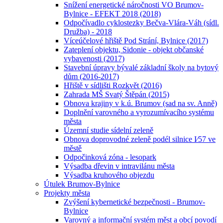
Snížení energetické náročnosti VO Brumov-
Bylnice - EFEKT 2018 (2018)
Odpočívadlo cyklostezky Bečva-Vlára-Váh (sídl.
Družba) - 2018
Víceúčelové hřiště Pod Strání, Bylnice (2017)
Zateplení objektu, Sidonie - objekt občanské
vybavenosti (2017)
Stavební úpravy bývalé základní školy na bytový
dům (2016-2017)
Hřiště v sídlišti Rozkvět (2016)
Zahrada MŠ Svatý Štěpán (2015)
Obnova krajiny v k.ú. Brumov (sad na sv. Anně)
Doplnění varovného a vyrozumívacího systému
města
Územní studie sídelní zeleně
Obnova doprovodné zeleně podél silnice I⁄57 ve
městě
Odpočinková zóna - lesopark
Výsadba dřevin v intravilánu města
Výsadba kruhového objezdu
Útulek Brumov-Bylnice
Projekty města
Zvýšení kybernetické bezpečnosti - Brumov-
Bylnice
Varovný a informační systém měst a obcí povodí