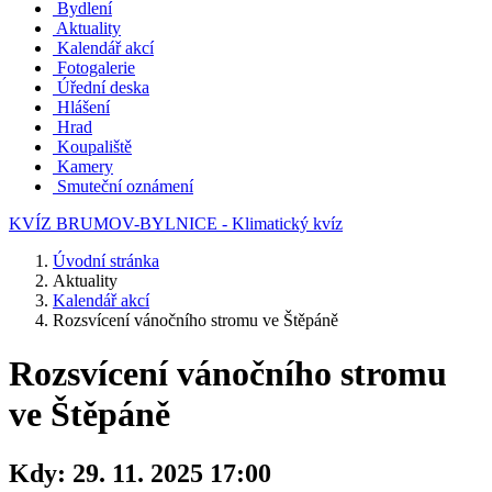
Bydlení
Aktuality
Kalendář akcí
Fotogalerie
Úřední deska
Hlášení
Hrad
Koupaliště
Kamery
Smuteční oznámení
KVÍZ BRUMOV-BYLNICE - Klimatický kvíz
Úvodní stránka
Aktuality
Kalendář akcí
Rozsvícení vánočního stromu ve Štěpáně
Rozsvícení vánočního stromu
ve Štěpáně
Kdy:
29. 11. 2025 17:00