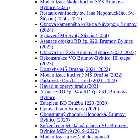
Modernizace školní kuchyně ZŠ Brumov-
Bylnice (2025)
Restaurování sochy sv. Jana Nepomuckého, Sv.
Štěpán (2024 - 2025)
Obnova kamenného kříže na Návojnou, Brumov
(2024)
Vybavení MŠ Svatý Štěpán (2024)
Asanace objektu RD čp. 920, Brumov-Bylnice
(2023)
Obnova hřiště ZŠ Brumov-Bylnice (2022–2023)
Rekonstrukce VO Brumov-Bylnice, III. etapa
(2023)
Dostavba MŠ Družba (2021–2022)
Modernizace kuchyně MŠ Družba (2022)
Parkoviště Družba - střed (2021–2022)
Havarijní opravy hradu (2021)
Asanace RD čp. 34 a RD čp. 851, Brumov-
Bylnice
Zateplení BD Družba 1220 (2020)
Oprava hradu Brumov (2020)
Oboustranný chodník Kloboucká, Brumov-
Bylnice (2020)
Snížení energetické náročnosti VO Brumov-
Bylnice MŽP19 (2019–2020)
Modernizace a zvýšení dostupnosti