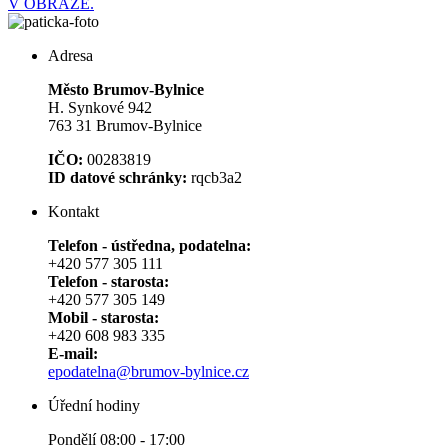
V OBRAZE.
Adresa
Město Brumov-Bylnice
H. Synkové 942
763 31 Brumov-Bylnice
IČO:
00283819
ID datové schránky:
rqcb3a2
Kontakt
Telefon - ústředna, podatelna:
+420 577 305 111
Telefon - starosta:
+420 577 305 149
Mobil - starosta:
+420 608 983 335
E-mail:
epodatelna@brumov-bylnice.cz
Úřední hodiny
Pondělí 08:00 - 17:00