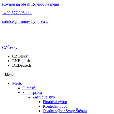
Rovnou na obsah
Rovnou na menu
+420 577 305 111
radnice@brumov-bylnice.cz
CZ
Česky
CZ
Česky
EN
English
DE
Deutsch
Menu
Město
O městě
Samospráva
Zastupitelstvo
Finanční výbor
Kontrolní výbor
Osadní výbor Svatý Štěpán