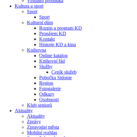
Virtuální prohlídka
Kultura a sport
Sport
Sport
Kulturní dům
Rozpis a program KD
Pronájem KD
Kontakt
Historie KD a kina
Knihovna
Online katalog
Knihovní řád
Služby
Ceník služeb
Pobočka Sidonie
Region
Fotogalerie
Odkazy
Osobnosti
Klub seniorů
Aktuality
Aktuality
Zprávy
Zpravodaj města
Mobilní rozhlas