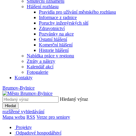
Smuteční oznámení
Hlášení rozhlasu
Pravidla pro užívání městského rozhlasu
Informace z radnice
Poruchy inženýrských sítí
Zdravotnictví
Pozvánky na akce
Ostatní hlášení
Komerční hlášení
Historie hlášení
Nabídka práce v regionu
Ztráty a nálezy
Kalendář akcí
Fotogalerie
Kontakty
Brumov-Bylnice
Hledaný výraz
Hledat
rozšířené vyhledávání
Mapa webu
RSS
Verze pro seniory
Projekty
Odpadové hospodářství