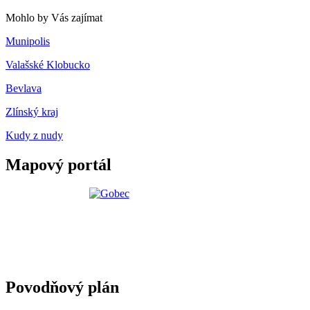
Mohlo by Vás zajímat
Munipolis
Valašské Klobucko
Bevlava
Zlínský kraj
Kudy z nudy
Mapový portál
Povodňový plán