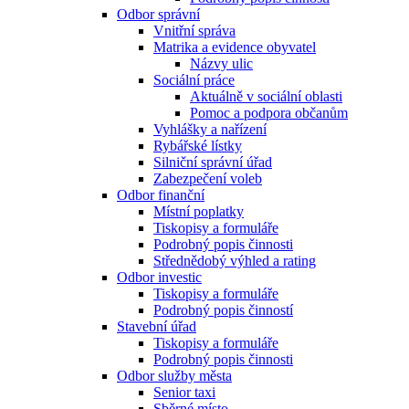
Odbor správní
Vnitřní správa
Matrika a evidence obyvatel
Názvy ulic
Sociální práce
Aktuálně v sociální oblasti
Pomoc a podpora občanům
Vyhlášky a nařízení
Rybářské lístky
Silniční správní úřad
Zabezpečení voleb
Odbor finanční
Místní poplatky
Tiskopisy a formuláře
Podrobný popis činnosti
Střednědobý výhled a rating
Odbor investic
Tiskopisy a formuláře
Podrobný popis činností
Stavební úřad
Tiskopisy a formuláře
Podrobný popis činnosti
Odbor služby města
Senior taxi
Sběrné místo