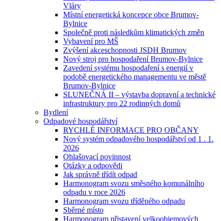
Vláry
Místní energetická koncepce obce Brumov-
Bylnice
Společně proti následkům klimatických změn
Vybavení pro MŠ
Zvýšení akceschopnosti JSDH Brumov
Nový stroj pro hospodaření Brumov-Bylnice
Zavedení systému hospodaření s energií v
podobě energetického managementu ve městě
Brumov-Bylnice
SLUNEČNÁ II – výstavba dopravní a technické
infrastruktury pro 22 rodinných domů
Bydlení
Odpadové hospodářství
RYCHLÉ INFORMACE PRO OBČANY
Nový systém odpadového hospodářství od 1 . 1.
2026
Ohlašovací povinnost
Otázky a odpovědi
Jak správně třídít odpad
Harmonogram svozu směsného komunálního
odpadu v roce 2026
Harmonogram svozu tříděného odpadu
Sběrné místo
Harmonogram přistavení velkoobjemových