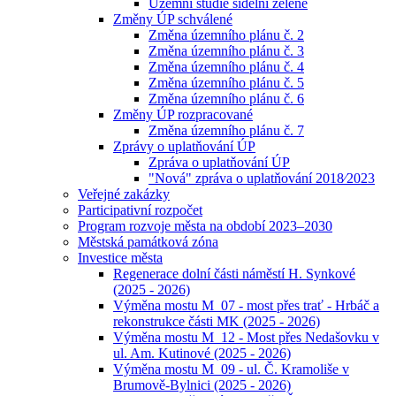
Územní studie sídelní zeleně
Změny ÚP schválené
Změna územního plánu č. 2
Změna územního plánu č. 3
Změna územního plánu č. 4
Změna územního plánu č. 5
Změna územního plánu č. 6
Změny ÚP rozpracované
Změna územního plánu č. 7
Zprávy o uplatňování ÚP
Zpráva o uplatňování ÚP
"Nová" zpráva o uplatňování 2018⁄2023
Veřejné zakázky
Participativní rozpočet
Program rozvoje města na období 2023–2030
Městská památková zóna
Investice města
Regenerace dolní části náměstí H. Synkové
(2025 - 2026)
Výměna mostu M_07 - most přes trať - Hrbáč a
rekonstrukce části MK (2025 - 2026)
Výměna mostu M_12 - Most přes Nedašovku v
ul. Am. Kutinové (2025 - 2026)
Výměna mostu M_09 - ul. Č. Kramoliše v
Brumově-Bylnici (2025 - 2026)