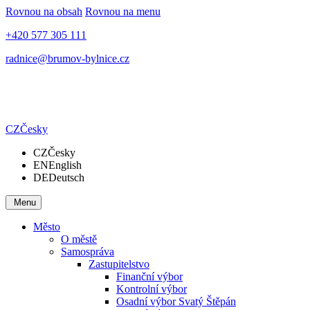
Rovnou na obsah
Rovnou na menu
+420 577 305 111
radnice@brumov-bylnice.cz
CZ
Česky
CZ
Česky
EN
English
DE
Deutsch
Menu
Město
O městě
Samospráva
Zastupitelstvo
Finanční výbor
Kontrolní výbor
Osadní výbor Svatý Štěpán