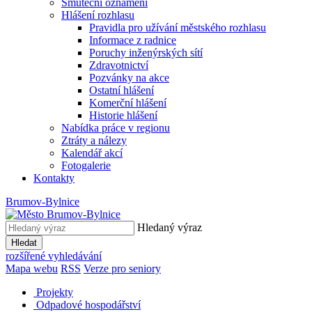
Smuteční oznámení
Hlášení rozhlasu
Pravidla pro užívání městského rozhlasu
Informace z radnice
Poruchy inženýrských sítí
Zdravotnictví
Pozvánky na akce
Ostatní hlášení
Komerční hlášení
Historie hlášení
Nabídka práce v regionu
Ztráty a nálezy
Kalendář akcí
Fotogalerie
Kontakty
Brumov-Bylnice
Hledaný výraz
Hledat
rozšířené vyhledávání
Mapa webu
RSS
Verze pro seniory
Projekty
Odpadové hospodářství