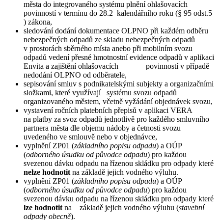
města do integrovaného systému plnění ohlašovacích
povinností v termínu do 28.2 kalendářního roku (§ 95 odst.5
) zákona,
sledování dodání dokumentace OLPNO při každém odběru
nebezpečných odpadů ze skladu nebezpečných odpadů
v prostorách sběrného místa anebo při mobilním svozu
odpadů vedení přesné hmotnostní evidence odpadů v aplikaci
Envita a zajištění ohlašovacích povinností v případě
nedodání OLPNO od odběratele,
sepisování smluv s podnikatelskými subjekty a organizačními
složkami, které využívají systému svozu odpadů
organizovaného městem, včetně vyžádání objednávek svozu,
vystavení ročních platebních přepisů v aplikaci VERA
na platby za svoz odpadů jednotlivě pro každého smluvního
partnera města dle objemu nádoby a četnosti svozu
uvedeného ve smlouvě nebo v objednávce,
vyplnění ZP01 (
základního popisu odpadu
) a OÚP
(
odborného úsudku od původce odpadu
) pro každou
svezenou dávku odpadu na řízenou skládku pro odpady které
nelze hodnotit
na základě jejich vodného výluhu.
vyplnění ZP01 (
základního popisu odpadu
) a OÚP
(
odborného úsudku od původce odpadu
) pro každou
svezenou dávku odpadu na řízenou skládku pro odpady které
lze hodnotit
na základě jejich vodného výluhu (
stavební
odpady obecně
).