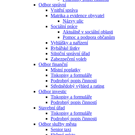
Odbor správní
Vnitřní správa
Matrika a evidence obyvatel
Názvy ulic
Sociální práce
Aktuálně v sociální oblasti
Pomoc a podpora občanům
Vyhlášky a nařízení
Rybářské lístky
Silniční správní úřad
Zabezpečení voleb
Odbor finanční
Místní poplatky
Tiskopisy a formuláře
Podrobný popis činnosti
Střednědobý výhled a rating
Odbor investic
Tiskopisy a formuláře
Podrobný popis činností
Stavební úřad
Tiskopisy a formuláře
Podrobný popis činnosti
Odbor služby města
Senior taxi
Sběrné místo