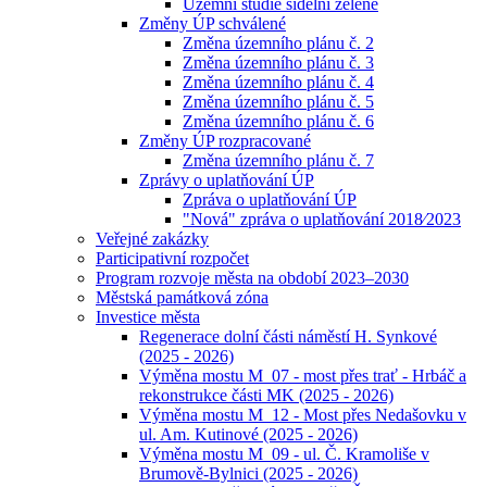
Územní studie sídelní zeleně
Změny ÚP schválené
Změna územního plánu č. 2
Změna územního plánu č. 3
Změna územního plánu č. 4
Změna územního plánu č. 5
Změna územního plánu č. 6
Změny ÚP rozpracované
Změna územního plánu č. 7
Zprávy o uplatňování ÚP
Zpráva o uplatňování ÚP
"Nová" zpráva o uplatňování 2018⁄2023
Veřejné zakázky
Participativní rozpočet
Program rozvoje města na období 2023–2030
Městská památková zóna
Investice města
Regenerace dolní části náměstí H. Synkové
(2025 - 2026)
Výměna mostu M_07 - most přes trať - Hrbáč a
rekonstrukce části MK (2025 - 2026)
Výměna mostu M_12 - Most přes Nedašovku v
ul. Am. Kutinové (2025 - 2026)
Výměna mostu M_09 - ul. Č. Kramoliše v
Brumově-Bylnici (2025 - 2026)