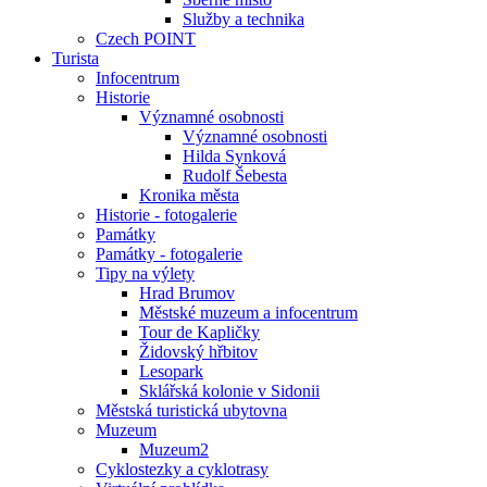
Služby a technika
Czech POINT
Turista
Infocentrum
Historie
Významné osobnosti
Významné osobnosti
Hilda Synková
Rudolf Šebesta
Kronika města
Historie - fotogalerie
Památky
Památky - fotogalerie
Tipy na výlety
Hrad Brumov
Městské muzeum a infocentrum
Tour de Kapličky
Židovský hřbitov
Lesopark
Sklářská kolonie v Sidonii
Městská turistická ubytovna
Muzeum
Muzeum2
Cyklostezky a cyklotrasy