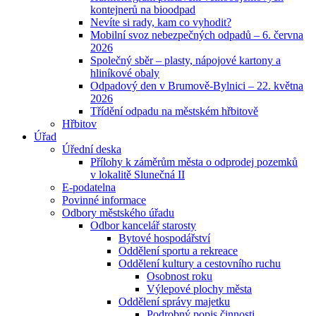
kontejnerů na bioodpad
Nevíte si rady, kam co vyhodit?
Mobilní svoz nebezpečných odpadů – 6. června
2026
Společný sběr – plasty, nápojové kartony a
hliníkové obaly
Odpadový den v Brumově-Bylnici – 22. května
2026
Třídění odpadu na městském hřbitově
Hřbitov
Úřad
Úřední deska
Přílohy k záměrům města o odprodej pozemků
v lokalitě Slunečná II
E-podatelna
Povinné informace
Odbory městského úřadu
Odbor kancelář starosty
Bytové hospodářství
Oddělení sportu a rekreace
Oddělení kultury a cestovního ruchu
Osobnost roku
Výlepové plochy města
Oddělení správy majetku
Podrobný popis činnosti