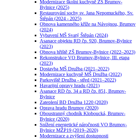
Modernizace školní kuchyně ZŠ Brumov-
Bylnice (2025)
Restaurování sochy sv. Jana Nepomuckého, Sv.
Štěpán (2024 - 2025)
Obnova kamenného kříže na Návojnou, Brumov
(2024)
Vybavení MŠ Svatý Štěpán (2024)
Asanace objektu RD čp. 920, Brumov-Bylnice
(2023)
Obnova hřiště ZŠ Brumov-Bylnice (2022–2023)
Rekonstrukce VO Brumov-Bylnice, III. etapa
(2023)
Dostavba MŠ Družba (2021–2022)
Modernizace kuchyně MŠ Družba (2022)
Parkoviště Družba - střed (2021–2022)
Havarijní opravy hradu (2021)
Asanace RD čp. 34 a RD čp. 851, Brumov-
Bylnice
Zateplení BD Družba 1220 (2020)
Oprava hradu Brumov (2020)
Oboustranný chodník Kloboucká, Brumov-
Bylnice (2020)
Snížení energetické náročnosti VO Brumov-
Bylnice MŽP19 (2019–2020)
Modernizace a zvýšení dostupnosti