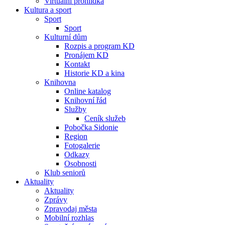
Virtuální prohlídka
Kultura a sport
Sport
Sport
Kulturní dům
Rozpis a program KD
Pronájem KD
Kontakt
Historie KD a kina
Knihovna
Online katalog
Knihovní řád
Služby
Ceník služeb
Pobočka Sidonie
Region
Fotogalerie
Odkazy
Osobnosti
Klub seniorů
Aktuality
Aktuality
Zprávy
Zpravodaj města
Mobilní rozhlas