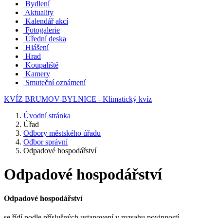
Bydlení
Aktuality
Kalendář akcí
Fotogalerie
Úřední deska
Hlášení
Hrad
Koupaliště
Kamery
Smuteční oznámení
KVÍZ BRUMOV-BYLNICE - Klimatický kvíz
Úvodní stránka
Úřad
Odbory městského úřadu
Odbor správní
Odpadové hospodářství
Odpadové hospodářství
Odpadové hospodářství
se řídí podle příslušných ustanovení v rozsahu povinností