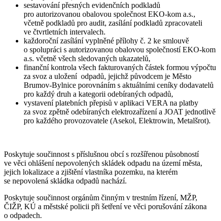
sestavování přesných evidenčních podkladů
pro autorizovanou obalovou společnost EKO-kom a.s.,
včetně podkladů pro audit, zasílání podkladů zpracovateli
ve čtvrtletních intervalech.
každoroční zasílání vyplněné přílohy č. 2 ke smlouvě
o spolupráci s autorizovanou obalovou společností EKO-kom
a.s. včetně všech sledovaných ukazatelů,
finanční kontrola všech fakturovaných částek formou výpočtu
za svoz a uložení odpadů, jejichž původcem je Město
Brumov-Bylnice porovnáním s aktuálními ceníky dodavatelů
pro každý druh a kategorii odebíraných odpadů,
vystavení platebních přepisů v aplikaci VERA na platby
za svoz zpětně odebíraných elektrozařízení a JOAT jednotlivě
pro každého provozovatele (Asekol, Elektrowin, Metalšrot).
Poskytuje součinnost s příslušnou obcí s rozšířenou působností
ve věci ohlášení nepovolených skládek odpadu na území města,
jejich lokalizace a zjištění vlastníka pozemku, na kterém
se nepovolená skládka odpadů nachází.
Poskytuje součinnost orgánům činným v trestním řízení, MŽP,
ČIŽP, KÚ a městské policii při šetření ve věci porušování zákona
o odpadech.