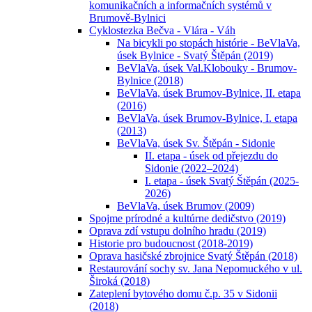
komunikačních a informačních systémů v
Brumově-Bylnici
Cyklostezka Bečva - Vlára - Váh
Na bicykli po stopách histórie - BeVlaVa,
úsek Bylnice - Svatý Štěpán (2019)
BeVlaVa, úsek Val.Klobouky - Brumov-
Bylnice (2018)
BeVlaVa, úsek Brumov-Bylnice, II. etapa
(2016)
BeVlaVa, úsek Brumov-Bylnice, I. etapa
(2013)
BeVlaVa, úsek Sv. Štěpán - Sidonie
II. etapa - úsek od přejezdu do
Sidonie (2022–2024)
I. etapa - úsek Svatý Štěpán (2025-
2026)
BeVlaVa, úsek Brumov (2009)
Spojme prírodné a kultúrne dedičstvo (2019)
Oprava zdí vstupu dolního hradu (2019)
Historie pro budoucnost (2018-2019)
Oprava hasičské zbrojnice Svatý Štěpán (2018)
Restaurování sochy sv. Jana Nepomuckého v ul.
Široká (2018)
Zateplení bytového domu č.p. 35 v Sidonii
(2018)