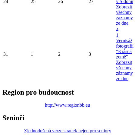
24
25
26
27
v Sidonii
Zobrazit
všechny
záznamy
ze dne
4
1
Vernisáž
fotografií
"Krásná
31
1
2
3
země"
Zobrazit
všechny
záznamy
ze dne
Region pro budoucnost
http://www.regionbb.eu
Senioři
Zjednodušená verze stránek nejen pro seniory