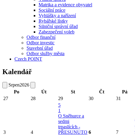
Matrika a evidence obyvatel
Sociální práce
Vyhlášky a nařízení
Rybářské lístky
Silniční správní úřad
Zabezpečení voleb
Odbor finanční
Odbor investic
Stavební úřad
Odbor služby města
Czech POINT
Kalendář
Srpen
2026
Po
Út
St
Čt
Pá
27
28
29
30
31
5
1
O Sněhurce a
sedmi
trpaslících -
3
4
PŘESUNUTO
6
7