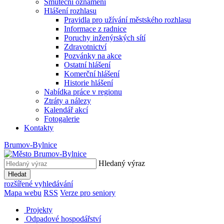
Smuteční oznámení
Hlášení rozhlasu
Pravidla pro užívání městského rozhlasu
Informace z radnice
Poruchy inženýrských sítí
Zdravotnictví
Pozvánky na akce
Ostatní hlášení
Komerční hlášení
Historie hlášení
Nabídka práce v regionu
Ztráty a nálezy
Kalendář akcí
Fotogalerie
Kontakty
Brumov-Bylnice
Hledaný výraz
Hledat
rozšířené vyhledávání
Mapa webu
RSS
Verze pro seniory
Projekty
Odpadové hospodářství