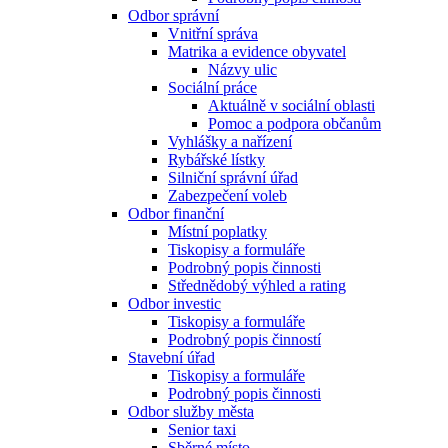
Odbor správní
Vnitřní správa
Matrika a evidence obyvatel
Názvy ulic
Sociální práce
Aktuálně v sociální oblasti
Pomoc a podpora občanům
Vyhlášky a nařízení
Rybářské lístky
Silniční správní úřad
Zabezpečení voleb
Odbor finanční
Místní poplatky
Tiskopisy a formuláře
Podrobný popis činnosti
Střednědobý výhled a rating
Odbor investic
Tiskopisy a formuláře
Podrobný popis činností
Stavební úřad
Tiskopisy a formuláře
Podrobný popis činnosti
Odbor služby města
Senior taxi
Sběrné místo