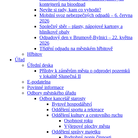
kontejnerů na bioodpad
Nevíte si rady, kam co vyhodit?
Mobilní svoz nebezpečných odpadů – 6. června
2026
Společný sběr – plasty, nápojové kartony a
hliníkové obaly
Odpadový den v Brumově-Bylnici – 22. května
2026
Třídění odpadu na městském hřbitově
Hřbitov
Úřad
Úřední deska
Přílohy k záměrům města o odprodej pozemků
v lokalitě Slunečná II
E-podatelna
Povinné informace
Odbory městského úřadu
Odbor kancelář starosty
Bytové hospodářství
Oddělení sportu a rekreace
Oddělení kultury a cestovního ruchu
Osobnost roku
Výlepové plochy města
Oddělení správy majetku
Podrobný popis činnosti