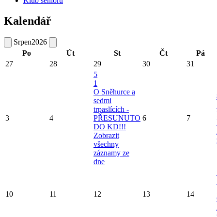
Klub seniorů
Kalendář
Srpen
2026
Po
Út
St
Čt
Pá
27
28
29
30
31
5
1
O Sněhurce a
sedmi
trpaslících -
3
4
PŘESUNUTO
6
7
DO KD!!!
Zobrazit
všechny
záznamy ze
dne
10
11
12
13
14