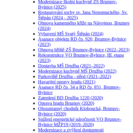
Modernizace školní kuchyně ZŠ Brumov-
Bylnice (2025)
Restaurování sochy sv. Jana Nepomuckého, Sv.
Štěpán (2024 - 2025)
Obnova kamenného kříže na Návojnou, Brumov
(2024)
Vybavení MŠ Svatý Štěpán (2024)
Asanace objektu RD čp. 920, Brumov-Bylnice
(2023)
Obnova hřiště ZŠ Brumov-Bylnice (2022–2023)
Rekonstrukce VO Brumov-Bylnice, III. etapa
(2023)
Dostavba MŠ Družba (2021–2022)
Modernizace kuchyně MŠ Družba (2022)
Parkoviště Družba - střed (2021–2022)
Havarijní opravy hradu (2021)
Asanace RD čp. 34 a RD čp. 851, Brumov-
Bylnice
Zateplení BD Družba 1220 (2020)
Oprava hradu Brumov (2020)
Oboustranný chodník Kloboucká, Brumov-
Bylnice (2020)
Snížení energetické náročnosti VO Brumov-
Bylnice MŽP19 (2019–2020)
Modernizace a zvýšení dostupnosti