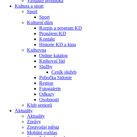
Virtuální prohlídka
Kultura a sport
Sport
Sport
Kulturní dům
Rozpis a program KD
Pronájem KD
Kontakt
Historie KD a kina
Knihovna
Online katalog
Knihovní řád
Služby
Ceník služeb
Pobočka Sidonie
Region
Fotogalerie
Odkazy
Osobnosti
Klub seniorů
Aktuality
Aktuality
Zprávy
Zpravodaj města
Mobilní rozhlas