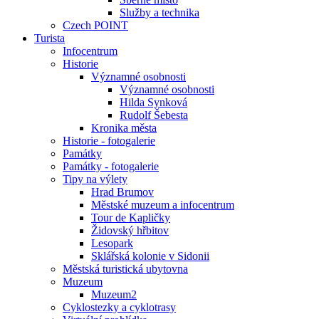
Služby a technika
Czech POINT
Turista
Infocentrum
Historie
Významné osobnosti
Významné osobnosti
Hilda Synková
Rudolf Šebesta
Kronika města
Historie - fotogalerie
Památky
Památky - fotogalerie
Tipy na výlety
Hrad Brumov
Městské muzeum a infocentrum
Tour de Kapličky
Židovský hřbitov
Lesopark
Sklářská kolonie v Sidonii
Městská turistická ubytovna
Muzeum
Muzeum2
Cyklostezky a cyklotrasy