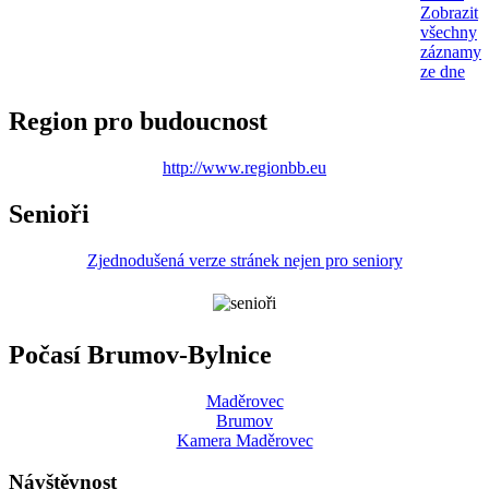
Zobrazit
všechny
záznamy
ze dne
Region pro budoucnost
http://www.regionbb.eu
Senioři
Zjednodušená verze stránek nejen pro seniory
Počasí Brumov-Bylnice
Maděrovec
Brumov
Kamera Maděrovec
Návštěvnost