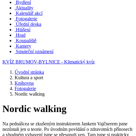
Bydlení
Aktuality
Kalendář akcí
Fotogalerie
Úřední deska
Hlášení
Hrad
Koupaliště
Kamery
Smuteční oznámení
KVÍZ BRUMOV-BYLNICE - Klimatický kvíz
Úvodní stránka
Kultura a sport
Knihovna
Fotogalerie
Nordic walking
Nordic walking
Na pednášcea se zkušeným instruktorem Jankem Vajčnerem jsme
nezůstali jen u teorie. Po úvodním povídání o zdravotních přínosech
a vhodném vybavení jsme se přesunuli ven. Tam jsme si prakticky