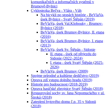
komunikačních a informačních systémů v
Brumově-Bylnici
Cyklostezka Bečva - Vlára - Váh
Na bicykli po stopách histórie - BeVlaVa,
úsek Bylnice - Svatý Štěpán (2019)
BeVlaVa, úsek Val.Klobouky - Brumov-
Bylnice (2018)
BeVlaVa, úsek Brumov-Bylnice, II. etapa
(2016)
BeVlaVa, úsek Brumov-Bylnice, I. etapa
(2013)
BeVlaVa, úsek Sv. Štěpán - Sidonie
II. etapa - úsek od přejezdu do
Sidonie (2022–2024)
I. etapa - úsek Svatý Štěpán (2025-
2026)
BeVlaVa, úsek Brumov (2009)
Spojme prírodné a kultúrne dedičstvo (2019)
Oprava zdí vstupu dolního hradu (2019)
Historie pro budoucnost (2018-2019)
Oprava hasičské zbrojnice Svatý Štěpán (2018)
Restaurování sochy sv. Jana Nepomuckého v ul.
Široká (2018)
Zateplení bytového domu č.p. 35 v Sidonii
(2018)