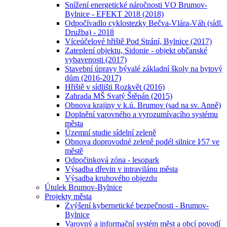
Snížení energetické náročnosti VO Brumov-
Bylnice - EFEKT 2018 (2018)
Odpočívadlo cyklostezky Bečva-Vlára-Váh (sídl.
Družba) - 2018
Víceúčelové hřiště Pod Strání, Bylnice (2017)
Zateplení objektu, Sidonie - objekt občanské
vybavenosti (2017)
Stavební úpravy bývalé základní školy na bytový
dům (2016-2017)
Hřiště v sídlišti Rozkvět (2016)
Zahrada MŠ Svatý Štěpán (2015)
Obnova krajiny v k.ú. Brumov (sad na sv. Anně)
Doplnění varovného a vyrozumívacího systému
města
Územní studie sídelní zeleně
Obnova doprovodné zeleně podél silnice I⁄57 ve
městě
Odpočinková zóna - lesopark
Výsadba dřevin v intravilánu města
Výsadba kruhového objezdu
Útulek Brumov-Bylnice
Projekty města
Zvýšení kybernetické bezpečnosti - Brumov-
Bylnice
Varovný a informační systém měst a obcí povodí