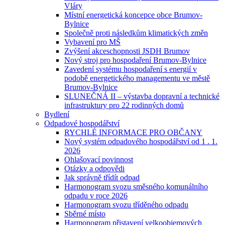
Vláry
Místní energetická koncepce obce Brumov-
Bylnice
Společně proti následkům klimatických změn
Vybavení pro MŠ
Zvýšení akceschopnosti JSDH Brumov
Nový stroj pro hospodaření Brumov-Bylnice
Zavedení systému hospodaření s energií v
podobě energetického managementu ve městě
Brumov-Bylnice
SLUNEČNÁ II – výstavba dopravní a technické
infrastruktury pro 22 rodinných domů
Bydlení
Odpadové hospodářství
RYCHLÉ INFORMACE PRO OBČANY
Nový systém odpadového hospodářství od 1 . 1.
2026
Ohlašovací povinnost
Otázky a odpovědi
Jak správně třídít odpad
Harmonogram svozu směsného komunálního
odpadu v roce 2026
Harmonogram svozu tříděného odpadu
Sběrné místo
Harmonogram přistavení velkoobjemových