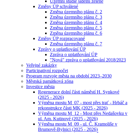
Územní studie sídelní zeleně
Změny ÚP schválené
Změna územního plánu č. 2
Změna územního plánu č. 3
Změna územního plánu č. 4
Změna územního plánu č. 5
Změna územního plánu č. 6
Změny ÚP rozpracované
Změna územního plánu č. 7
Zprávy o uplatňování ÚP
Zpráva o uplatňování ÚP
"Nová" zpráva o uplatňování 2018⁄2023
Veřejné zakázky
Participativní rozpočet
Program rozvoje města na období 2023–2030
Městská památková zóna
Investice města
Regenerace dolní části náměstí H. Synkové
(2025 - 2026)
Výměna mostu M_07 - most přes trať - Hrbáč a
rekonstrukce části MK (2025 - 2026)
Výměna mostu M_12 - Most přes Nedašovku v
ul. Am. Kutinové (2025 - 2026)
Výměna mostu M_09 - ul. Č. Kramoliše v
Brumově-Bylnici (2025 - 2026)