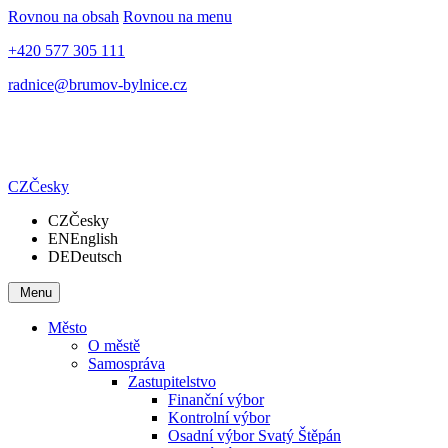
Rovnou na obsah
Rovnou na menu
+420 577 305 111
radnice@brumov-bylnice.cz
CZ
Česky
CZ
Česky
EN
English
DE
Deutsch
Menu
Město
O městě
Samospráva
Zastupitelstvo
Finanční výbor
Kontrolní výbor
Osadní výbor Svatý Štěpán