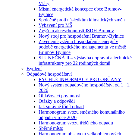
Vláry
Místní energetická koncepce obce Brumov-
Bylnice
Společně proti následkům klimatických změn
Vybavení pro MŠ
Zvýšení akceschopnosti JSDH Brumov
Nový stroj pro hospodaření Brumov-Bylnice
Zavedení systému hospodaření s energií v
podobě energetického managementu ve městě
Brumov-Bylnice
SLUNEČNÁ II – výstavba dopravní a technické
infrastruktury pro 22 rodinných domů
Bydlení
Odpadové hospodářství
RYCHLÉ INFORMACE PRO OBČANY
Nový systém odpadového hospodářství od 1 . 1.
2026
Ohlašovací povinnost
Otázky a odpovědi
Jak správně třídít odpad
Harmonogram svozu směsného komunálního
odpadu v roce 2026
Harmonogram svozu tříděného odpadu
Sběrné místo
Harmonogram přistavení velkoobjemových