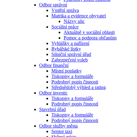
Odbor správní
Vnitřní správa
Matrika a evidence obyvatel
Názvy ulic
Sociální práce
Aktuálně v sociální oblasti
Pomoc a podpora občanům
Vyhlášky a nařízení
Rybářské lístky
Silniční správní úřad
Zabezpečení voleb
Odbor finanční
Místní poplatky
Tiskopisy a formuláře
Podrobný popis činnosti
Střednědobý výhled a rating
Odbor investic
Tiskopisy a formuláře
Podrobný popis činností
Stavební úřad
Tiskopisy a formuláře
Podrobný popis činnosti
Odbor služby města
Senior taxi
Sběrné místo