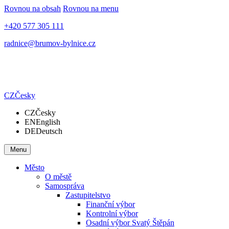
Rovnou na obsah
Rovnou na menu
+420 577 305 111
radnice@brumov-bylnice.cz
CZ
Česky
CZ
Česky
EN
English
DE
Deutsch
Menu
Město
O městě
Samospráva
Zastupitelstvo
Finanční výbor
Kontrolní výbor
Osadní výbor Svatý Štěpán