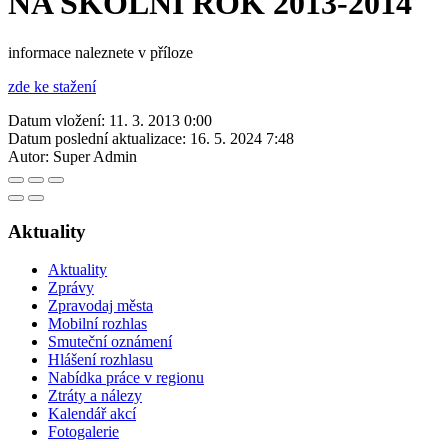
NA ŠKOLNÍ ROK 2013-2014
informace naleznete v příloze
zde ke stažení
Datum vložení:
11. 3. 2013 0:00
Datum poslední aktualizace:
16. 5. 2024 7:48
Autor:
Super Admin
Aktuality
Aktuality
Zprávy
Zpravodaj města
Mobilní rozhlas
Smuteční oznámení
Hlášení rozhlasu
Nabídka práce v regionu
Ztráty a nálezy
Kalendář akcí
Fotogalerie