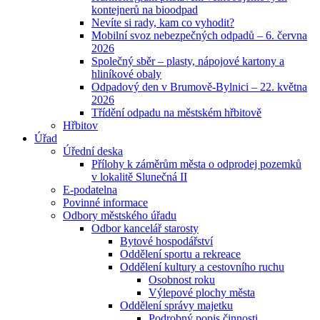
kontejnerů na bioodpad
Nevíte si rady, kam co vyhodit?
Mobilní svoz nebezpečných odpadů – 6. června
2026
Společný sběr – plasty, nápojové kartony a
hliníkové obaly
Odpadový den v Brumově-Bylnici – 22. května
2026
Třídění odpadu na městském hřbitově
Hřbitov
Úřad
Úřední deska
Přílohy k záměrům města o odprodej pozemků
v lokalitě Slunečná II
E-podatelna
Povinné informace
Odbory městského úřadu
Odbor kancelář starosty
Bytové hospodářství
Oddělení sportu a rekreace
Oddělení kultury a cestovního ruchu
Osobnost roku
Výlepové plochy města
Oddělení správy majetku
Podrobný popis činnosti