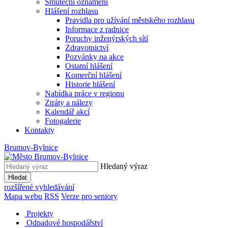
Smuteční oznámení
Hlášení rozhlasu
Pravidla pro užívání městského rozhlasu
Informace z radnice
Poruchy inženýrských sítí
Zdravotnictví
Pozvánky na akce
Ostatní hlášení
Komerční hlášení
Historie hlášení
Nabídka práce v regionu
Ztráty a nálezy
Kalendář akcí
Fotogalerie
Kontakty
Brumov-Bylnice
Hledaný výraz
Hledat
rozšířené vyhledávání
Mapa webu
RSS
Verze pro seniory
Projekty
Odpadové hospodářství