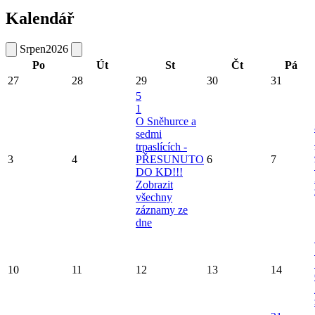
Kalendář
Srpen
2026
Po
Út
St
Čt
Pá
27
28
29
30
31
5
1
O Sněhurce a
sedmi
trpaslících -
3
4
PŘESUNUTO
6
7
DO KD!!!
Zobrazit
všechny
záznamy ze
dne
10
11
12
13
14