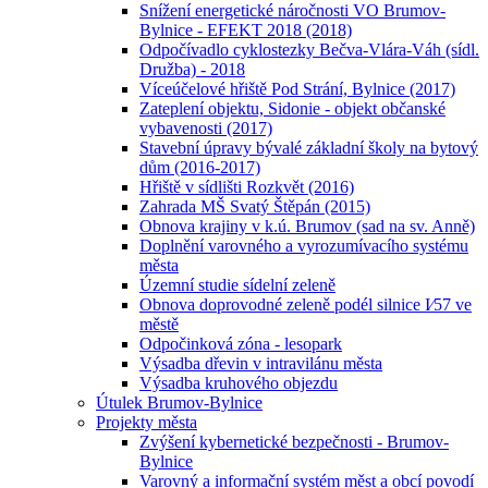
Snížení energetické náročnosti VO Brumov-
Bylnice - EFEKT 2018 (2018)
Odpočívadlo cyklostezky Bečva-Vlára-Váh (sídl.
Družba) - 2018
Víceúčelové hřiště Pod Strání, Bylnice (2017)
Zateplení objektu, Sidonie - objekt občanské
vybavenosti (2017)
Stavební úpravy bývalé základní školy na bytový
dům (2016-2017)
Hřiště v sídlišti Rozkvět (2016)
Zahrada MŠ Svatý Štěpán (2015)
Obnova krajiny v k.ú. Brumov (sad na sv. Anně)
Doplnění varovného a vyrozumívacího systému
města
Územní studie sídelní zeleně
Obnova doprovodné zeleně podél silnice I⁄57 ve
městě
Odpočinková zóna - lesopark
Výsadba dřevin v intravilánu města
Výsadba kruhového objezdu
Útulek Brumov-Bylnice
Projekty města
Zvýšení kybernetické bezpečnosti - Brumov-
Bylnice
Varovný a informační systém měst a obcí povodí