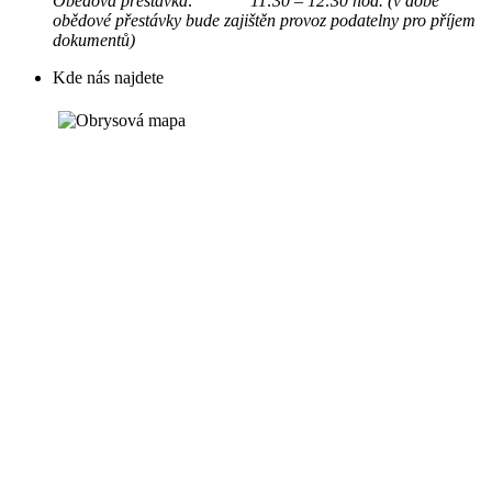
Obědová přestávka: 11:30 – 12:30 hod. (v době
obědové přestávky bude zajištěn provoz podatelny pro příjem
dokumentů)
Kde nás najdete