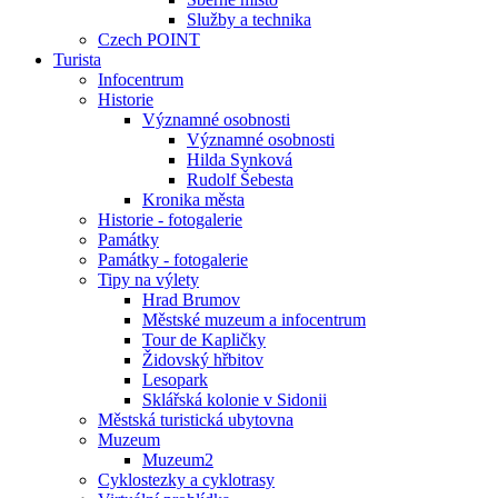
Služby a technika
Czech POINT
Turista
Infocentrum
Historie
Významné osobnosti
Významné osobnosti
Hilda Synková
Rudolf Šebesta
Kronika města
Historie - fotogalerie
Památky
Památky - fotogalerie
Tipy na výlety
Hrad Brumov
Městské muzeum a infocentrum
Tour de Kapličky
Židovský hřbitov
Lesopark
Sklářská kolonie v Sidonii
Městská turistická ubytovna
Muzeum
Muzeum2
Cyklostezky a cyklotrasy