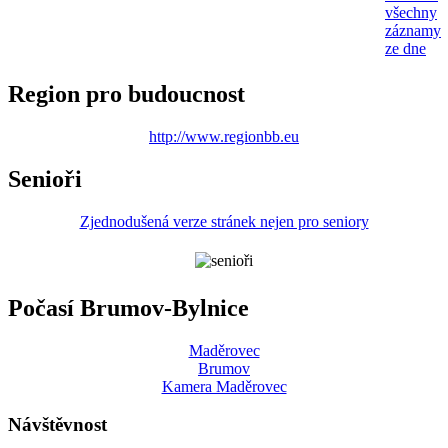
všechny
záznamy
ze dne
Region pro budoucnost
http://www.regionbb.eu
Senioři
Zjednodušená verze stránek nejen pro seniory
Počasí Brumov-Bylnice
Maděrovec
Brumov
Kamera Maděrovec
Návštěvnost