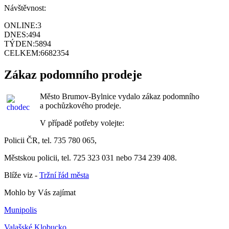
Návštěvnost:
ONLINE:
3
DNES:
494
TÝDEN:
5894
CELKEM:
6682354
Zákaz podomního prodeje
Město Brumov-Bylnice vydalo zákaz podomního
a pochůzkového prodeje.
V případě potřeby volejte:
Policii ČR, tel. 735 780 065,
Městskou policii, tel. 725 323 031 nebo 734 239 408.
Blíže viz -
Tržní řád města
Mohlo by Vás zajímat
Munipolis
Valašské Klobucko