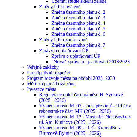
Územní studie sídelní zeleně
Změny ÚP schválené
Změna územního plánu č. 2
Změna územního plánu č. 3
Změna územního plánu č. 4
Změna územního plánu č. 5
Změna územního plánu č. 6
Změny ÚP rozpracované
Změna územního plánu č. 7
Zprávy o uplatňování ÚP
Zpráva o uplatňování ÚP
"Nová" zpráva o uplatňování 2018⁄2023
Veřejné zakázky
Participativní rozpočet
Program rozvoje města na období 2023–2030
Městská památková zóna
Investice města
Regenerace dolní části náměstí H. Synkové
(2025 - 2026)
Výměna mostu M_07 - most přes trať - Hrbáč a
rekonstrukce části MK (2025 - 2026)
Výměna mostu M_12 - Most přes Nedašovku v
ul. Am. Kutinové (2025 - 2026)
Výměna mostu M_09 - ul. Č. Kramoliše v
Brumově-Bylnici (2025 - 2026)