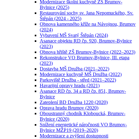
Modernizace školní kuchyně ZŠ Brumov-
Bylnice (2025)
Restaurování sochy sv. Jana Nepomuckého, Sv.
Štěpán (2024 - 2025)
Obnova kamenného kříže na Návojnou, Brumov
(2024)
Vybavení MŠ Svatý Štěpán (2024)
Asanace objektu RD čp. 920, Brumov-Bylnice
(2023)
Obnova hřiště ZŠ Brumov-Bylnice (2022–2023)
Rekonstrukce VO Brumov-Bylnice, III. etapa
(2023)
Dostavba MŠ Družba (2021–2022)
Modernizace kuchyně MŠ Družba (2022)
Parkoviště Družba - střed (2021–2022)
Havarijní opravy hradu (2021)
Asanace RD čp. 34 a RD čp. 851, Brumov-
Bylnice
Zateplení BD Družba 1220 (2020)
Oprava hradu Brumov (2020)
Oboustranný chodník Kloboucká, Brumov-
Bylnice (2020)
Snížení energetické náročnosti VO Brumov-
Bylnice MŽP19 (2019–2020)
Modernizace a zvýšení dostupnosti