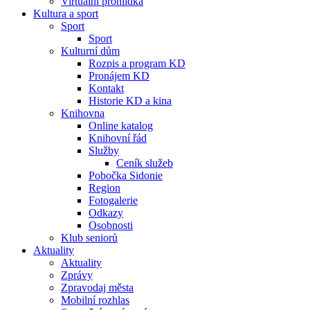
Virtuální prohlídka
Kultura a sport
Sport
Sport
Kulturní dům
Rozpis a program KD
Pronájem KD
Kontakt
Historie KD a kina
Knihovna
Online katalog
Knihovní řád
Služby
Ceník služeb
Pobočka Sidonie
Region
Fotogalerie
Odkazy
Osobnosti
Klub seniorů
Aktuality
Aktuality
Zprávy
Zpravodaj města
Mobilní rozhlas