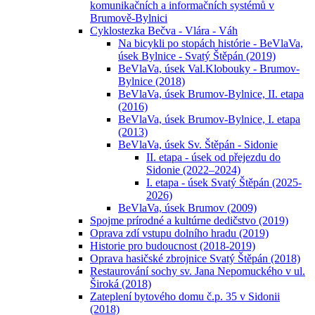
komunikačních a informačních systémů v
Brumově-Bylnici
Cyklostezka Bečva - Vlára - Váh
Na bicykli po stopách histórie - BeVlaVa,
úsek Bylnice - Svatý Štěpán (2019)
BeVlaVa, úsek Val.Klobouky - Brumov-
Bylnice (2018)
BeVlaVa, úsek Brumov-Bylnice, II. etapa
(2016)
BeVlaVa, úsek Brumov-Bylnice, I. etapa
(2013)
BeVlaVa, úsek Sv. Štěpán - Sidonie
II. etapa - úsek od přejezdu do
Sidonie (2022–2024)
I. etapa - úsek Svatý Štěpán (2025-
2026)
BeVlaVa, úsek Brumov (2009)
Spojme prírodné a kultúrne dedičstvo (2019)
Oprava zdí vstupu dolního hradu (2019)
Historie pro budoucnost (2018-2019)
Oprava hasičské zbrojnice Svatý Štěpán (2018)
Restaurování sochy sv. Jana Nepomuckého v ul.
Široká (2018)
Zateplení bytového domu č.p. 35 v Sidonii
(2018)