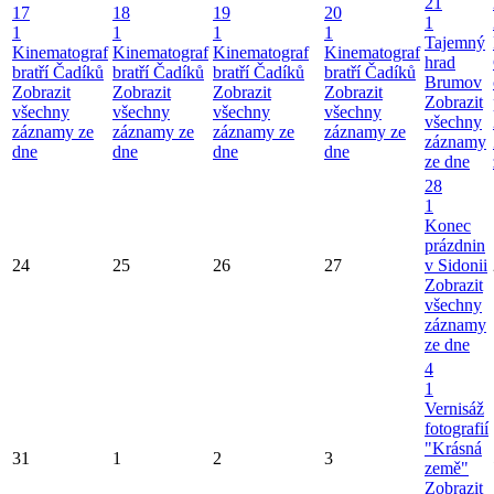
21
17
18
19
20
1
1
1
1
1
Tajemný
Kinematograf
Kinematograf
Kinematograf
Kinematograf
hrad
bratří Čadíků
bratří Čadíků
bratří Čadíků
bratří Čadíků
Brumov
Zobrazit
Zobrazit
Zobrazit
Zobrazit
Zobrazit
všechny
všechny
všechny
všechny
všechny
záznamy ze
záznamy ze
záznamy ze
záznamy ze
záznamy
dne
dne
dne
dne
ze dne
28
1
Konec
prázdnin
24
25
26
27
v Sidonii
Zobrazit
všechny
záznamy
ze dne
4
1
Vernisáž
fotografií
"Krásná
31
1
2
3
země"
Zobrazit