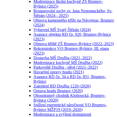
Modernizace školní kuchyně ZŠ Brumov-
Bylnice (2025)
Restaurování sochy sv. Jana Nepomuckého, Sv.
Štěpán (2024 - 2025)
Obnova kamenného kříže na Návojnou, Brumov
(2024)
Vybavení MŠ Svatý Štěpán (2024)
Asanace objektu RD čp. 920, Brumov-Bylnice
(2023)
Obnova hřiště ZŠ Brumov-Bylnice (2022–2023)
Rekonstrukce VO Brumov-Bylnice, III. etapa
(2023)
Dostavba MŠ Družba (2021–2022)
Modernizace kuchyně MŠ Družba (2022)
Parkoviště Družba - střed (2021–2022)
Havarijní opravy hradu (2021)
Asanace RD čp. 34 a RD čp. 851, Brumov-
Bylnice
Zateplení BD Družba 1220 (2020)
Oprava hradu Brumov (2020)
Oboustranný chodník Kloboucká, Brumov-
Bylnice (2020)
Snížení energetické náročnosti VO Brumov-
Bylnice MŽP19 (2019–2020)
Modernizace a zvýšení dostupnosti