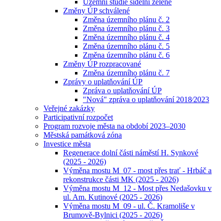
Územní studie sídelní zeleně
Změny ÚP schválené
Změna územního plánu č. 2
Změna územního plánu č. 3
Změna územního plánu č. 4
Změna územního plánu č. 5
Změna územního plánu č. 6
Změny ÚP rozpracované
Změna územního plánu č. 7
Zprávy o uplatňování ÚP
Zpráva o uplatňování ÚP
"Nová" zpráva o uplatňování 2018⁄2023
Veřejné zakázky
Participativní rozpočet
Program rozvoje města na období 2023–2030
Městská památková zóna
Investice města
Regenerace dolní části náměstí H. Synkové
(2025 - 2026)
Výměna mostu M_07 - most přes trať - Hrbáč a
rekonstrukce části MK (2025 - 2026)
Výměna mostu M_12 - Most přes Nedašovku v
ul. Am. Kutinové (2025 - 2026)
Výměna mostu M_09 - ul. Č. Kramoliše v
Brumově-Bylnici (2025 - 2026)