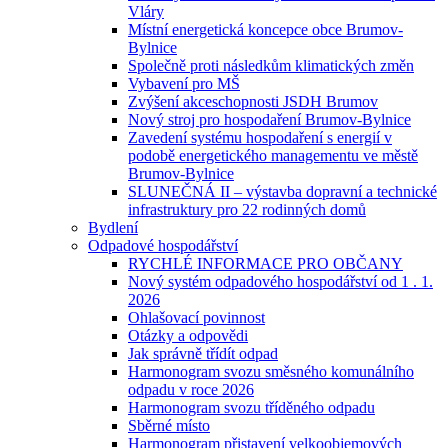
Vláry
Místní energetická koncepce obce Brumov-
Bylnice
Společně proti následkům klimatických změn
Vybavení pro MŠ
Zvýšení akceschopnosti JSDH Brumov
Nový stroj pro hospodaření Brumov-Bylnice
Zavedení systému hospodaření s energií v
podobě energetického managementu ve městě
Brumov-Bylnice
SLUNEČNÁ II – výstavba dopravní a technické
infrastruktury pro 22 rodinných domů
Bydlení
Odpadové hospodářství
RYCHLÉ INFORMACE PRO OBČANY
Nový systém odpadového hospodářství od 1 . 1.
2026
Ohlašovací povinnost
Otázky a odpovědi
Jak správně třídít odpad
Harmonogram svozu směsného komunálního
odpadu v roce 2026
Harmonogram svozu tříděného odpadu
Sběrné místo
Harmonogram přistavení velkoobjemových