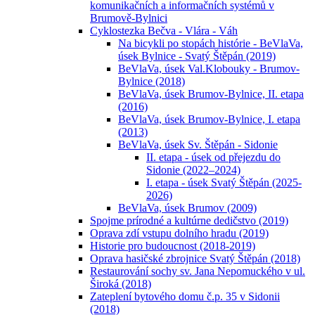
komunikačních a informačních systémů v
Brumově-Bylnici
Cyklostezka Bečva - Vlára - Váh
Na bicykli po stopách histórie - BeVlaVa,
úsek Bylnice - Svatý Štěpán (2019)
BeVlaVa, úsek Val.Klobouky - Brumov-
Bylnice (2018)
BeVlaVa, úsek Brumov-Bylnice, II. etapa
(2016)
BeVlaVa, úsek Brumov-Bylnice, I. etapa
(2013)
BeVlaVa, úsek Sv. Štěpán - Sidonie
II. etapa - úsek od přejezdu do
Sidonie (2022–2024)
I. etapa - úsek Svatý Štěpán (2025-
2026)
BeVlaVa, úsek Brumov (2009)
Spojme prírodné a kultúrne dedičstvo (2019)
Oprava zdí vstupu dolního hradu (2019)
Historie pro budoucnost (2018-2019)
Oprava hasičské zbrojnice Svatý Štěpán (2018)
Restaurování sochy sv. Jana Nepomuckého v ul.
Široká (2018)
Zateplení bytového domu č.p. 35 v Sidonii
(2018)