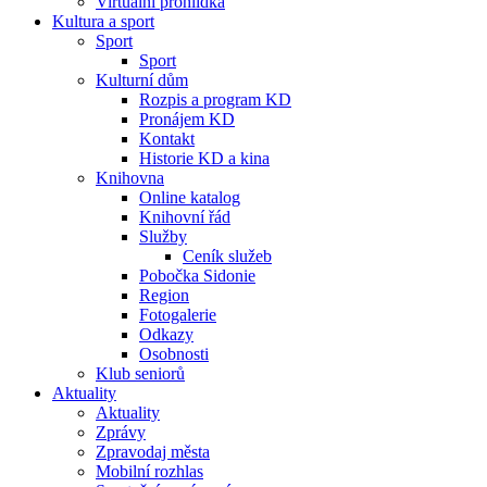
Virtuální prohlídka
Kultura a sport
Sport
Sport
Kulturní dům
Rozpis a program KD
Pronájem KD
Kontakt
Historie KD a kina
Knihovna
Online katalog
Knihovní řád
Služby
Ceník služeb
Pobočka Sidonie
Region
Fotogalerie
Odkazy
Osobnosti
Klub seniorů
Aktuality
Aktuality
Zprávy
Zpravodaj města
Mobilní rozhlas