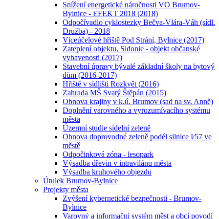
Snížení energetické náročnosti VO Brumov-
Bylnice - EFEKT 2018 (2018)
Odpočívadlo cyklostezky Bečva-Vlára-Váh (sídl.
Družba) - 2018
Víceúčelové hřiště Pod Strání, Bylnice (2017)
Zateplení objektu, Sidonie - objekt občanské
vybavenosti (2017)
Stavební úpravy bývalé základní školy na bytový
dům (2016-2017)
Hřiště v sídlišti Rozkvět (2016)
Zahrada MŠ Svatý Štěpán (2015)
Obnova krajiny v k.ú. Brumov (sad na sv. Anně)
Doplnění varovného a vyrozumívacího systému
města
Územní studie sídelní zeleně
Obnova doprovodné zeleně podél silnice I⁄57 ve
městě
Odpočinková zóna - lesopark
Výsadba dřevin v intravilánu města
Výsadba kruhového objezdu
Útulek Brumov-Bylnice
Projekty města
Zvýšení kybernetické bezpečnosti - Brumov-
Bylnice
Varovný a informační systém měst a obcí povodí