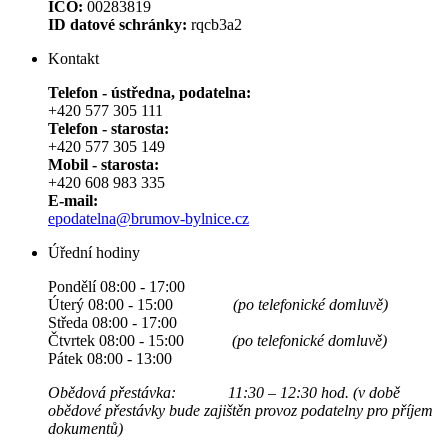
IČO:
00283819
ID datové schránky:
rqcb3a2
Kontakt
Telefon - ústředna, podatelna:
+420 577 305 111
Telefon - starosta:
+420 577 305 149
Mobil - starosta:
+420 608 983 335
E-mail:
epodatelna@brumov-bylnice.cz
Úřední hodiny
Pondělí 08:00 - 17:00
Úterý 08:00 - 15:00
(po telefonické domluvě)
Středa 08:00 - 17:00
Čtvrtek 08:00 - 15:00
(po telefonické domluvě)
Pátek 08:00 - 13:00
Obědová přestávka: 11:30 – 12:30 hod. (v době
obědové přestávky bude zajištěn provoz podatelny pro příjem
dokumentů)