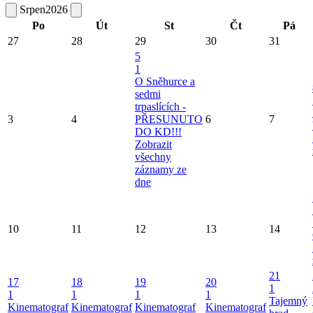
Srpen
2026
Po
Út
St
Čt
Pá
27
28
29
30
31
5
1
O Sněhurce a
sedmi
trpaslících -
3
4
PŘESUNUTO
6
7
DO KD!!!
Zobrazit
všechny
záznamy ze
dne
10
11
12
13
14
21
17
18
19
20
1
1
1
1
1
Tajemný
Kinematograf
Kinematograf
Kinematograf
Kinematograf