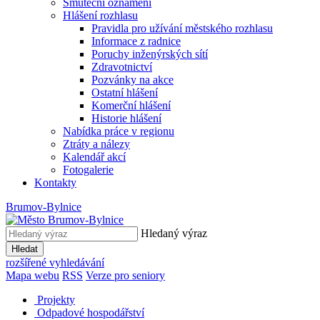
Smuteční oznámení
Hlášení rozhlasu
Pravidla pro užívání městského rozhlasu
Informace z radnice
Poruchy inženýrských sítí
Zdravotnictví
Pozvánky na akce
Ostatní hlášení
Komerční hlášení
Historie hlášení
Nabídka práce v regionu
Ztráty a nálezy
Kalendář akcí
Fotogalerie
Kontakty
Brumov-Bylnice
Hledaný výraz
Hledat
rozšířené vyhledávání
Mapa webu
RSS
Verze pro seniory
Projekty
Odpadové hospodářství