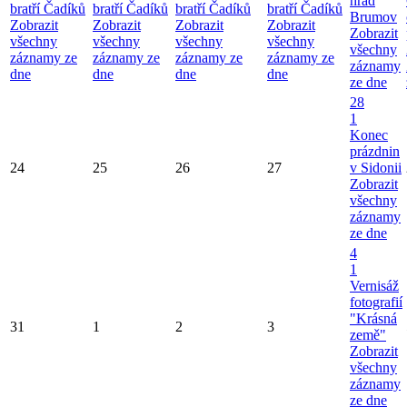
hrad
bratří Čadíků
bratří Čadíků
bratří Čadíků
bratří Čadíků
Brumov
Zobrazit
Zobrazit
Zobrazit
Zobrazit
Zobrazit
všechny
všechny
všechny
všechny
všechny
záznamy ze
záznamy ze
záznamy ze
záznamy ze
záznamy
dne
dne
dne
dne
ze dne
28
1
Konec
prázdnin
24
25
26
27
v Sidonii
Zobrazit
všechny
záznamy
ze dne
4
1
Vernisáž
fotografií
"Krásná
31
1
2
3
země"
Zobrazit
všechny
záznamy
ze dne