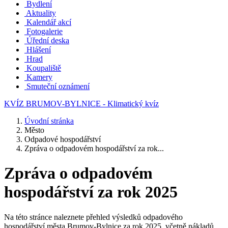
Bydlení
Aktuality
Kalendář akcí
Fotogalerie
Úřední deska
Hlášení
Hrad
Koupaliště
Kamery
Smuteční oznámení
KVÍZ BRUMOV-BYLNICE - Klimatický kvíz
Úvodní stránka
Město
Odpadové hospodářství
Zpráva o odpadovém hospodářství za rok...
Zpráva o odpadovém
hospodářství za rok 2025
Na této stránce naleznete přehled výsledků odpadového
hospodářství města Brumov-Bylnice za rok 2025, včetně nákladů