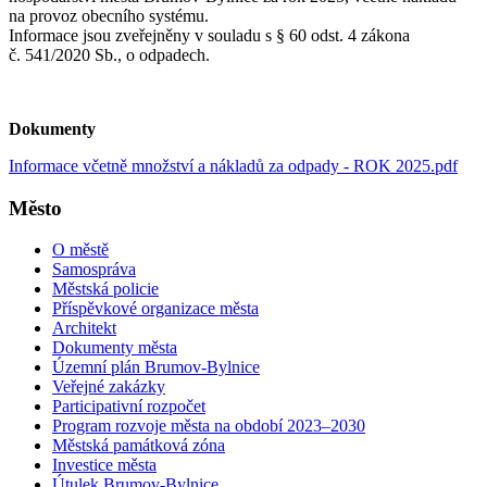
na provoz obecního systému.
Informace jsou zveřejněny v souladu s § 60 odst. 4 zákona
č. 541/2020 Sb., o odpadech.
Dokumenty
Informace včetně množství a nákladů za odpady - ROK 2025.pdf
Město
O městě
Samospráva
Městská policie
Příspěvkové organizace města
Architekt
Dokumenty města
Územní plán Brumov-Bylnice
Veřejné zakázky
Participativní rozpočet
Program rozvoje města na období 2023–2030
Městská památková zóna
Investice města
Útulek Brumov-Bylnice