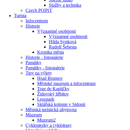
Služby a technika
Czech POINT
Turista
Infocentrum
Historie
Významné osobnosti
Významné osobnosti
Hilda Synková
Rudolf Šebesta
Kronika města
Historie - fotogalerie
Památky
Památky - fotogalerie
Tipy na výlety
Hrad Brumov
Městské muzeum a infocentrum
Tour de Kapličky
Židovský hřbitov
Lesopark
Sklářská kolonie v Sidonii
Městská turistická ubytovna
Muzeum
Muzeum2
Cyklostezky a cyklotrasy