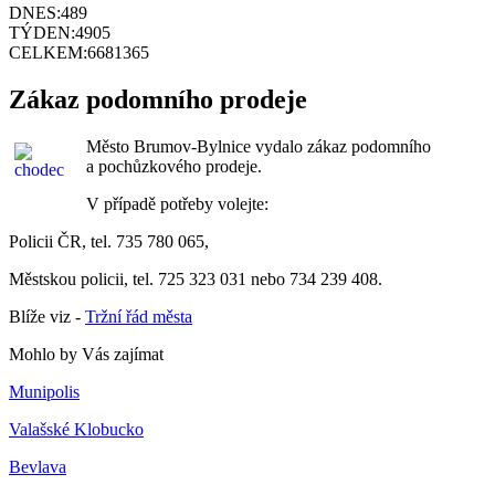
DNES:
489
TÝDEN:
4905
CELKEM:
6681365
Zákaz podomního prodeje
Město Brumov-Bylnice vydalo zákaz podomního
a pochůzkového prodeje.
V případě potřeby volejte:
Policii ČR, tel. 735 780 065,
Městskou policii, tel. 725 323 031 nebo 734 239 408.
Blíže viz -
Tržní řád města
Mohlo by Vás zajímat
Munipolis
Valašské Klobucko
Bevlava