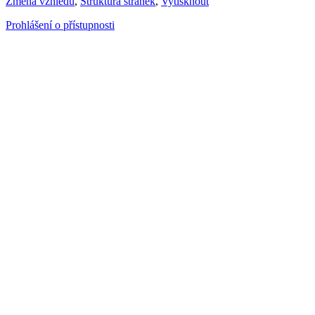
Změna vzhledu
,
Struktura stránek
,
Vytisknout
Prohlášení o přístupnosti