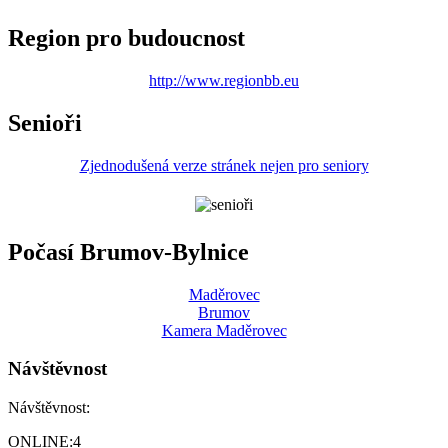
Region pro budoucnost
http://www.regionbb.eu
Senioři
Zjednodušená verze stránek nejen pro seniory
Počasí Brumov-Bylnice
Maděrovec
Brumov
Kamera Maděrovec
Návštěvnost
Návštěvnost:
ONLINE:
4