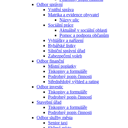
Odbor správní
Vnitřní správa
Matrika a evidence obyvatel
Názvy ulic
Sociální práce
Aktuálně v sociální oblasti
Pomoc a podpora občanům
Vyhlášky a nařízení
Rybářské lístky
Silniční správní úřad
Zabezpečení voleb
Odbor finanční
Místní poplatky
Tiskopisy a formuláře
Podrobný popis činnosti
Střednědobý výhled a rating
Odbor investic
Tiskopisy a formuláře
Podrobný popis činností
Stavební úřad
Tiskopisy a formuláře
Podrobný popis činnosti
Odbor služby města
Senior taxi
Sběrné místo