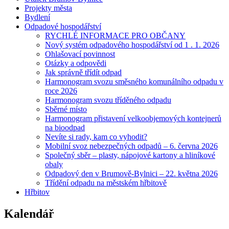
Projekty města
Bydlení
Odpadové hospodářství
RYCHLÉ INFORMACE PRO OBČANY
Nový systém odpadového hospodářství od 1 . 1. 2026
Ohlašovací povinnost
Otázky a odpovědi
Jak správně třídít odpad
Harmonogram svozu směsného komunálního odpadu v
roce 2026
Harmonogram svozu tříděného odpadu
Sběrné místo
Harmonogram přistavení velkoobjemových kontejnerů
na bioodpad
Nevíte si rady, kam co vyhodit?
Mobilní svoz nebezpečných odpadů – 6. června 2026
Společný sběr – plasty, nápojové kartony a hliníkové
obaly
Odpadový den v Brumově-Bylnici – 22. května 2026
Třídění odpadu na městském hřbitově
Hřbitov
Kalendář