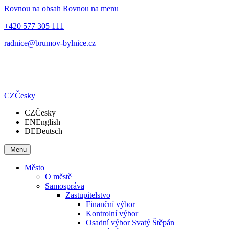
Rovnou na obsah
Rovnou na menu
+420 577 305 111
radnice@brumov-bylnice.cz
CZ
Česky
CZ
Česky
EN
English
DE
Deutsch
Menu
Město
O městě
Samospráva
Zastupitelstvo
Finanční výbor
Kontrolní výbor
Osadní výbor Svatý Štěpán