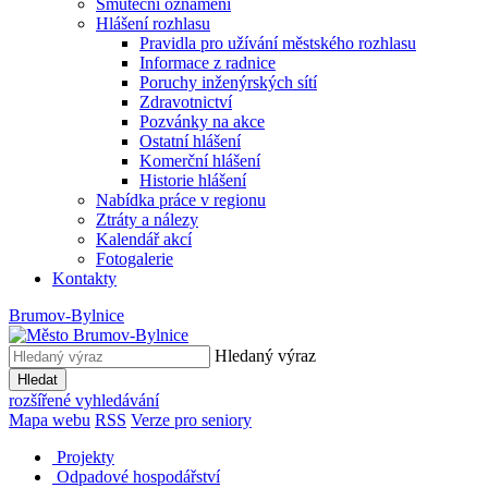
Smuteční oznámení
Hlášení rozhlasu
Pravidla pro užívání městského rozhlasu
Informace z radnice
Poruchy inženýrských sítí
Zdravotnictví
Pozvánky na akce
Ostatní hlášení
Komerční hlášení
Historie hlášení
Nabídka práce v regionu
Ztráty a nálezy
Kalendář akcí
Fotogalerie
Kontakty
Brumov-Bylnice
Hledaný výraz
Hledat
rozšířené vyhledávání
Mapa webu
RSS
Verze pro seniory
Projekty
Odpadové hospodářství