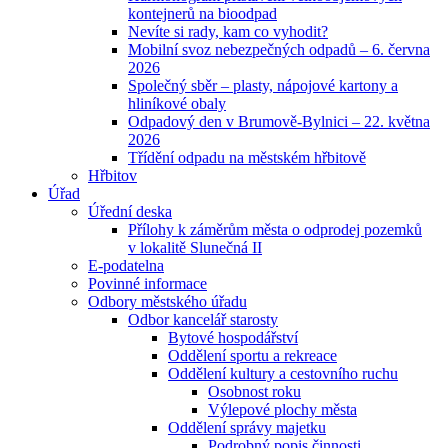
kontejnerů na bioodpad
Nevíte si rady, kam co vyhodit?
Mobilní svoz nebezpečných odpadů – 6. června
2026
Společný sběr – plasty, nápojové kartony a
hliníkové obaly
Odpadový den v Brumově-Bylnici – 22. května
2026
Třídění odpadu na městském hřbitově
Hřbitov
Úřad
Úřední deska
Přílohy k záměrům města o odprodej pozemků
v lokalitě Slunečná II
E-podatelna
Povinné informace
Odbory městského úřadu
Odbor kancelář starosty
Bytové hospodářství
Oddělení sportu a rekreace
Oddělení kultury a cestovního ruchu
Osobnost roku
Výlepové plochy města
Oddělení správy majetku
Podrobný popis činnosti