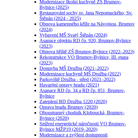
Modernizace školní kuchyně ZŠ Brumov-
Bylnice (2025)
Restaurování sochy sv. Jana Nepomuckého, Sv.
Štěpán (2024 - 2025)
Obnova kamenného kříže na Návojnou, Brumov
(2024)
Vybavení MŠ Svatý Štěpán (2024)
Asanace objektu RD čp. 920, Brumov-Bylnice
(2023)
Obnova hřiště ZŠ Brumov-Bylnice (2022–2023)
Rekonstrukce VO Brumov-Bylnice, III. etapa
(2023)
Dostavba MŠ Družba (2021–2022)
Modernizace kuchyně MŠ Družba (2022)
Parkoviště Družba - střed (2021–2022)
Havarijní opravy hradu (2021)
Asanace RD čp. 34 a RD čp. 851, Brumov-
Bylnice
Zateplení BD Družba 1220 (2020)
Oprava hradu Brumov (2020)
Oboustranný chodník Kloboucká, Brumov-
Bylnice (2020)
Snížení energetické náročnosti VO Brumov-
Bylnice MŽP19 (2019–2020)
Modernizace a zvýšení dostupnosti