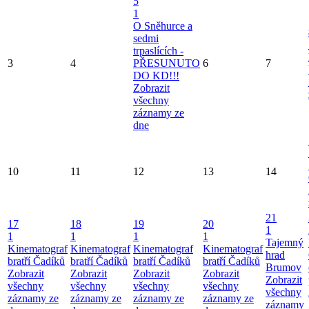
5
1
O Sněhurce a
sedmi
trpaslících -
3
4
PŘESUNUTO
6
7
DO KD!!!
Zobrazit
všechny
záznamy ze
dne
10
11
12
13
14
21
17
18
19
20
1
1
1
1
1
Tajemný
Kinematograf
Kinematograf
Kinematograf
Kinematograf
hrad
bratří Čadíků
bratří Čadíků
bratří Čadíků
bratří Čadíků
Brumov
Zobrazit
Zobrazit
Zobrazit
Zobrazit
Zobrazit
všechny
všechny
všechny
všechny
všechny
záznamy ze
záznamy ze
záznamy ze
záznamy ze
záznamy