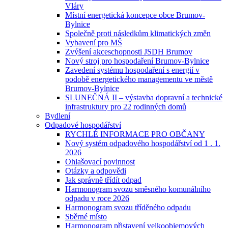
Vláry
Místní energetická koncepce obce Brumov-
Bylnice
Společně proti následkům klimatických změn
Vybavení pro MŠ
Zvýšení akceschopnosti JSDH Brumov
Nový stroj pro hospodaření Brumov-Bylnice
Zavedení systému hospodaření s energií v
podobě energetického managementu ve městě
Brumov-Bylnice
SLUNEČNÁ II – výstavba dopravní a technické
infrastruktury pro 22 rodinných domů
Bydlení
Odpadové hospodářství
RYCHLÉ INFORMACE PRO OBČANY
Nový systém odpadového hospodářství od 1 . 1.
2026
Ohlašovací povinnost
Otázky a odpovědi
Jak správně třídít odpad
Harmonogram svozu směsného komunálního
odpadu v roce 2026
Harmonogram svozu tříděného odpadu
Sběrné místo
Harmonogram přistavení velkoobjemových