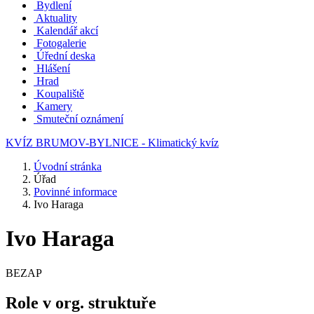
Bydlení
Aktuality
Kalendář akcí
Fotogalerie
Úřední deska
Hlášení
Hrad
Koupaliště
Kamery
Smuteční oznámení
KVÍZ BRUMOV-BYLNICE - Klimatický kvíz
Úvodní stránka
Úřad
Povinné informace
Ivo Haraga
Ivo Haraga
BEZAP
Role v org. struktuře