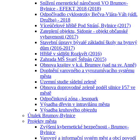
Snížení energetické náročnosti VO Brumov-
Bylnice - EFEKT 2018 (2018)
Odpočívadlo cyklostezky Bečva-Vlára-Váh (sídl.
Družba) - 2018
Víceúčelové hřiště Pod Strání, Bylnice (2017)
Zateplení objektu, Sidonie - objekt občanské
vybavenosti (2017)
Stavební úpravy bývalé základní školy na bytový
dům (2016-2017)
Hřiště v sídlišti Rozkvět (2016)
Zahrada MŠ Svatý Štěpán (2015)
Obnova krajiny v k.ú. Brumov (sad na sv. Anně)
Doplnění varovného a vyrozumívacího systému
města
Územní studie sídelní zeleně
Obnova doprovodné zeleně podél silnice I⁄57 ve
městě
Odpočinková zóna - lesopark
Výsadba dřevin v intravilánu města
Výsadba kruhového objezdu
Útulek Brumov-Bylnice
Projekty města
Zvýšení kybernetické bezpečnosti - Brumov-
Bylnice
Varovný a informační systém měst a obcí povodí