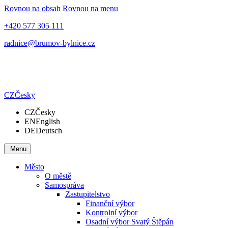
Rovnou na obsah
Rovnou na menu
+420 577 305 111
radnice@brumov-bylnice.cz
CZ
Česky
CZ
Česky
EN
English
DE
Deutsch
Menu
Město
O městě
Samospráva
Zastupitelstvo
Finanční výbor
Kontrolní výbor
Osadní výbor Svatý Štěpán