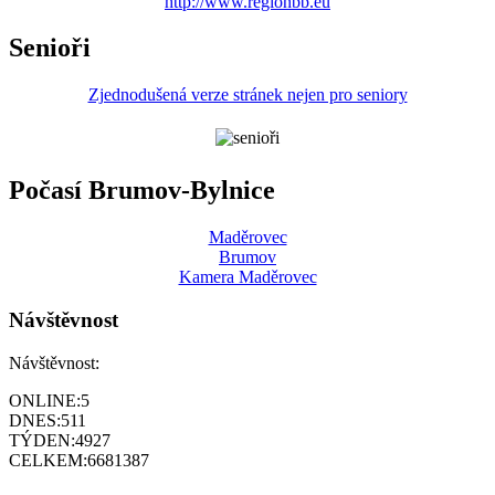
http://www.regionbb.eu
Senioři
Zjednodušená verze stránek nejen pro seniory
Počasí Brumov-Bylnice
Maděrovec
Brumov
Kamera Maděrovec
Návštěvnost
Návštěvnost:
ONLINE:
5
DNES:
511
TÝDEN:
4927
CELKEM:
6681387