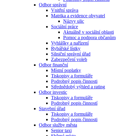
Odbor správní
Vnitřní správa
Matrika a evidence obyvatel
Názvy ulic
Sociální práce
Aktuálně v sociální oblasti
Pomoc a podpora občanům
Vyhlášky a nařízení
Rybářské lístky
Silniční správní úřad
Zabezpečení voleb
Odbor finanční
Místní poplatky
Tiskopisy a formuláře
Podrobný popis činnosti
Střednědobý výhled a rating
Odbor investic
Tiskopisy a formuláře
Podrobný popis činností
Stavební úřad
Tiskopisy a formuláře
Podrobný popis činnosti
Odbor služby města
Senior taxi
Sběrné místo