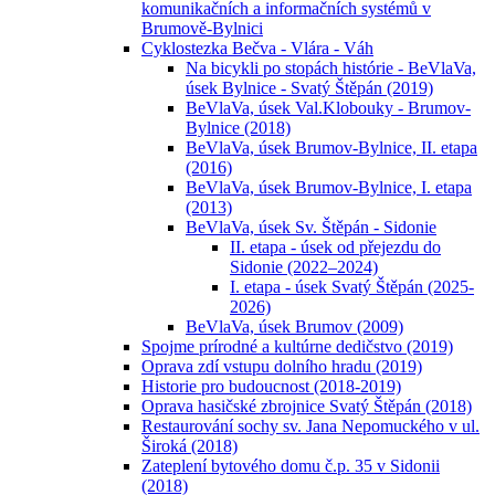
komunikačních a informačních systémů v
Brumově-Bylnici
Cyklostezka Bečva - Vlára - Váh
Na bicykli po stopách histórie - BeVlaVa,
úsek Bylnice - Svatý Štěpán (2019)
BeVlaVa, úsek Val.Klobouky - Brumov-
Bylnice (2018)
BeVlaVa, úsek Brumov-Bylnice, II. etapa
(2016)
BeVlaVa, úsek Brumov-Bylnice, I. etapa
(2013)
BeVlaVa, úsek Sv. Štěpán - Sidonie
II. etapa - úsek od přejezdu do
Sidonie (2022–2024)
I. etapa - úsek Svatý Štěpán (2025-
2026)
BeVlaVa, úsek Brumov (2009)
Spojme prírodné a kultúrne dedičstvo (2019)
Oprava zdí vstupu dolního hradu (2019)
Historie pro budoucnost (2018-2019)
Oprava hasičské zbrojnice Svatý Štěpán (2018)
Restaurování sochy sv. Jana Nepomuckého v ul.
Široká (2018)
Zateplení bytového domu č.p. 35 v Sidonii
(2018)