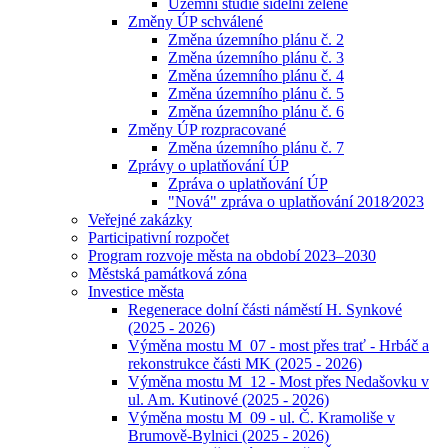
Územní studie sídelní zeleně
Změny ÚP schválené
Změna územního plánu č. 2
Změna územního plánu č. 3
Změna územního plánu č. 4
Změna územního plánu č. 5
Změna územního plánu č. 6
Změny ÚP rozpracované
Změna územního plánu č. 7
Zprávy o uplatňování ÚP
Zpráva o uplatňování ÚP
"Nová" zpráva o uplatňování 2018⁄2023
Veřejné zakázky
Participativní rozpočet
Program rozvoje města na období 2023–2030
Městská památková zóna
Investice města
Regenerace dolní části náměstí H. Synkové
(2025 - 2026)
Výměna mostu M_07 - most přes trať - Hrbáč a
rekonstrukce části MK (2025 - 2026)
Výměna mostu M_12 - Most přes Nedašovku v
ul. Am. Kutinové (2025 - 2026)
Výměna mostu M_09 - ul. Č. Kramoliše v
Brumově-Bylnici (2025 - 2026)