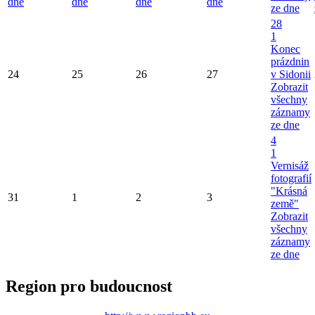
dne
dne
dne
dne
ze dne
28
1
Konec
prázdnin
24
25
26
27
v Sidonii
Zobrazit
všechny
záznamy
ze dne
4
1
Vernisáž
fotografií
"Krásná
31
1
2
3
země"
Zobrazit
všechny
záznamy
ze dne
Region pro budoucnost