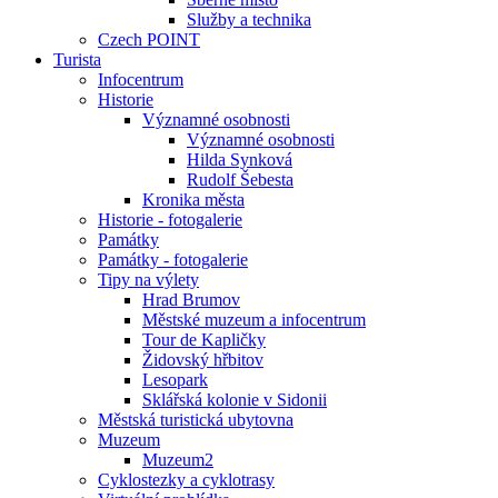
Služby a technika
Czech POINT
Turista
Infocentrum
Historie
Významné osobnosti
Významné osobnosti
Hilda Synková
Rudolf Šebesta
Kronika města
Historie - fotogalerie
Památky
Památky - fotogalerie
Tipy na výlety
Hrad Brumov
Městské muzeum a infocentrum
Tour de Kapličky
Židovský hřbitov
Lesopark
Sklářská kolonie v Sidonii
Městská turistická ubytovna
Muzeum
Muzeum2
Cyklostezky a cyklotrasy