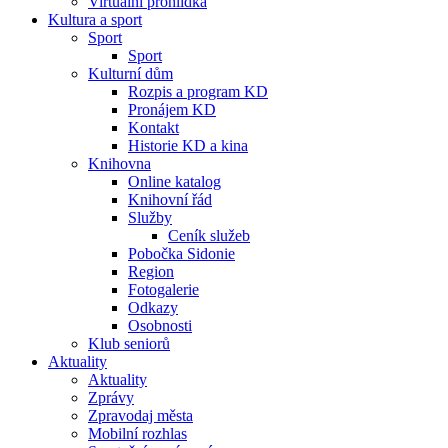
Virtuální prohlídka
Kultura a sport
Sport
Sport
Kulturní dům
Rozpis a program KD
Pronájem KD
Kontakt
Historie KD a kina
Knihovna
Online katalog
Knihovní řád
Služby
Ceník služeb
Pobočka Sidonie
Region
Fotogalerie
Odkazy
Osobnosti
Klub seniorů
Aktuality
Aktuality
Zprávy
Zpravodaj města
Mobilní rozhlas