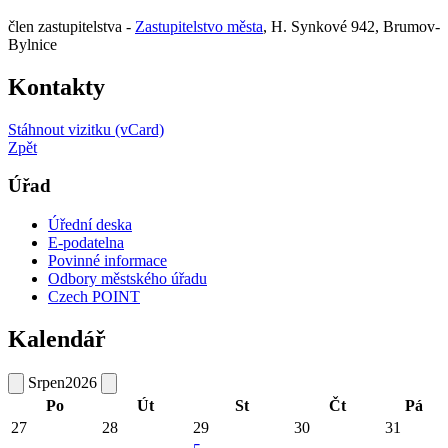
člen zastupitelstva -
Zastupitelstvo města
, H. Synkové 942, Brumov-
Bylnice
Kontakty
Stáhnout vizitku (vCard)
Zpět
Úřad
Úřední deska
E-podatelna
Povinné informace
Odbory městského úřadu
Czech POINT
Kalendář
Srpen
2026
Po
Út
St
Čt
Pá
27
28
29
30
31