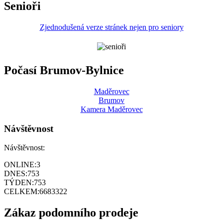
Senioři
Zjednodušená verze stránek nejen pro seniory
Počasí Brumov-Bylnice
Maděrovec
Brumov
Kamera Maděrovec
Návštěvnost
Návštěvnost:
ONLINE:
3
DNES:
753
TÝDEN:
753
CELKEM:
6683322
Zákaz podomního prodeje