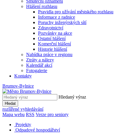
Smuteční oznámení
Hlášení rozhlasu
Pravidla pro užívání městského rozhlasu
Informace z radnice
Poruchy inženýrských sítí
Zdravotnictví
Pozvánky na akce
Ostatní hlášení
Komerční hlášení
Historie hlášení
Nabídka práce v regionu
Ztráty a nálezy
Kalendář akcí
Fotogalerie
Kontakty
Brumov-Bylnice
Hledaný výraz
Hledat
rozšířené vyhledávání
Mapa webu
RSS
Verze pro seniory
Projekty
Odpadové hospodářství