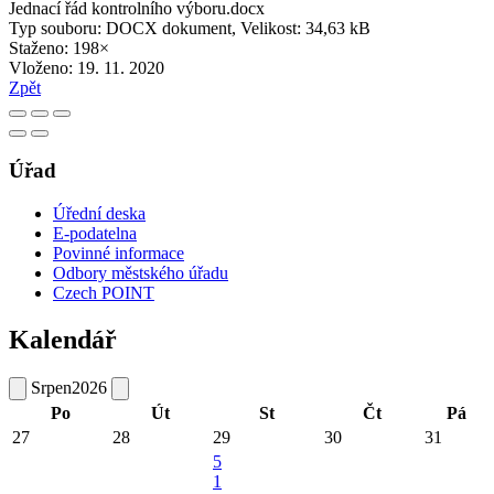
Jednací řád kontrolního výboru.docx
Typ souboru: DOCX dokument, Velikost: 34,63 kB
Staženo: 198×
Vloženo:
19. 11. 2020
Zpět
Úřad
Úřední deska
E-podatelna
Povinné informace
Odbory městského úřadu
Czech POINT
Kalendář
Srpen
2026
Po
Út
St
Čt
Pá
27
28
29
30
31
5
1