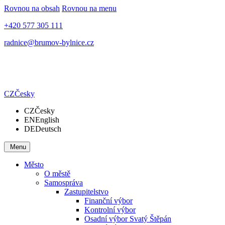
Rovnou na obsah
Rovnou na menu
+420 577 305 111
radnice@brumov-bylnice.cz
CZ
Česky
CZ
Česky
EN
English
DE
Deutsch
Menu
Město
O městě
Samospráva
Zastupitelstvo
Finanční výbor
Kontrolní výbor
Osadní výbor Svatý Štěpán