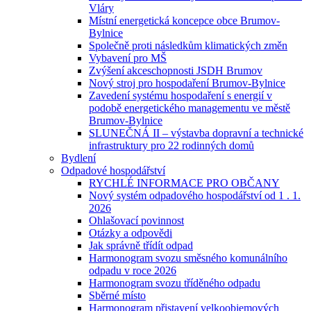
Vláry
Místní energetická koncepce obce Brumov-
Bylnice
Společně proti následkům klimatických změn
Vybavení pro MŠ
Zvýšení akceschopnosti JSDH Brumov
Nový stroj pro hospodaření Brumov-Bylnice
Zavedení systému hospodaření s energií v
podobě energetického managementu ve městě
Brumov-Bylnice
SLUNEČNÁ II – výstavba dopravní a technické
infrastruktury pro 22 rodinných domů
Bydlení
Odpadové hospodářství
RYCHLÉ INFORMACE PRO OBČANY
Nový systém odpadového hospodářství od 1 . 1.
2026
Ohlašovací povinnost
Otázky a odpovědi
Jak správně třídít odpad
Harmonogram svozu směsného komunálního
odpadu v roce 2026
Harmonogram svozu tříděného odpadu
Sběrné místo
Harmonogram přistavení velkoobjemových