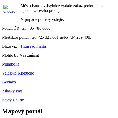
Město Brumov-Bylnice vydalo zákaz podomního
a pochůzkového prodeje.
V případě potřeby volejte:
Policii ČR, tel. 735 780 065,
Městskou policii, tel. 725 323 031 nebo 734 239 408.
Blíže viz -
Tržní řád města
Mohlo by Vás zajímat
Munipolis
Valašské Klobucko
Bevlava
Zlínský kraj
Kudy z nudy
Mapový portál