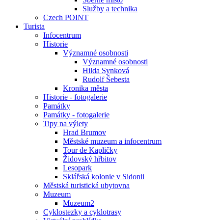
Služby a technika
Czech POINT
Turista
Infocentrum
Historie
Významné osobnosti
Významné osobnosti
Hilda Synková
Rudolf Šebesta
Kronika města
Historie - fotogalerie
Památky
Památky - fotogalerie
Tipy na výlety
Hrad Brumov
Městské muzeum a infocentrum
Tour de Kapličky
Židovský hřbitov
Lesopark
Sklářská kolonie v Sidonii
Městská turistická ubytovna
Muzeum
Muzeum2
Cyklostezky a cyklotrasy