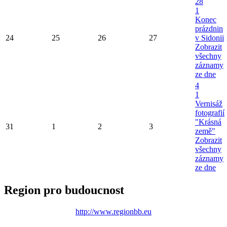
28
1
Konec
prázdnin
24
25
26
27
v Sidonii
Zobrazit
všechny
záznamy
ze dne
4
1
Vernisáž
fotografií
"Krásná
31
1
2
3
země"
Zobrazit
všechny
záznamy
ze dne
Region pro budoucnost
http://www.regionbb.eu