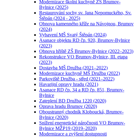
Modernizace školní kuchyně ZŠ Brumov-
Bylnice (2025)
Restaurování sochy sv. Jana Nepomuckého, Sv.
Štěpán (2024 - 2025)
Obnova kamenného kříže na Návojnou, Brumov
(2024)
Vybavení MŠ Svatý Štěpán (2024)
Asanace objektu RD čp. 920, Brumov-Bylnice
(2023)
Obnova hřiště ZŠ Brumov-Bylnice (2022–2023)
Rekonstrukce VO Brumov-Bylnice, III. etapa
(2023)
Dostavba MŠ Družba (2021–2022)
Modernizace kuchyně MŠ Družba (2022)
Parkoviště Družba - střed (2021–2022)
Havarijní opravy hradu (2021)
Asanace RD čp. 34 a RD čp. 851, Brumov-
Bylnice
Zateplení BD Družba 1220 (2020)
Oprava hradu Brumov (2020)
Oboustranný chodník Kloboucká, Brumov-
Bylnice (2020)
Snížení energetické náročnosti VO Brumov-
Bylnice MŽP19 (2019–2020)
Modernizace a zvýšení dostupnosti