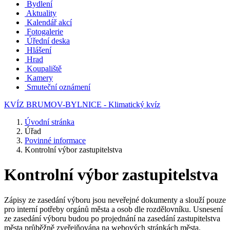
Bydlení
Aktuality
Kalendář akcí
Fotogalerie
Úřední deska
Hlášení
Hrad
Koupaliště
Kamery
Smuteční oznámení
KVÍZ BRUMOV-BYLNICE - Klimatický kvíz
Úvodní stránka
Úřad
Povinné informace
Kontrolní výbor zastupitelstva
Kontrolní výbor zastupitelstva
Zápisy ze zasedání výboru jsou neveřejné dokumenty a slouží pouze
pro interní potřeby orgánů města a osob dle rozdělovníku. Usnesení
ze zasedání výboru budou po projednání na zasedání zastupitelstva
města průběžně zveřejňována na webových stránkách města.