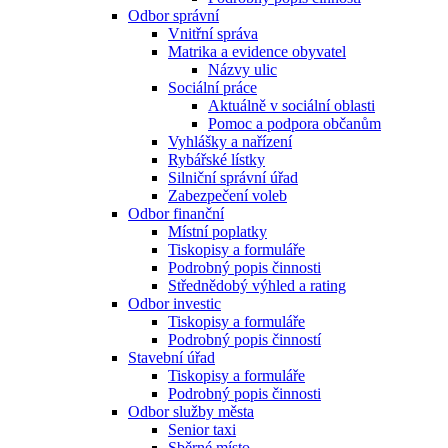
Odbor správní
Vnitřní správa
Matrika a evidence obyvatel
Názvy ulic
Sociální práce
Aktuálně v sociální oblasti
Pomoc a podpora občanům
Vyhlášky a nařízení
Rybářské lístky
Silniční správní úřad
Zabezpečení voleb
Odbor finanční
Místní poplatky
Tiskopisy a formuláře
Podrobný popis činnosti
Střednědobý výhled a rating
Odbor investic
Tiskopisy a formuláře
Podrobný popis činností
Stavební úřad
Tiskopisy a formuláře
Podrobný popis činnosti
Odbor služby města
Senior taxi
Sběrné místo