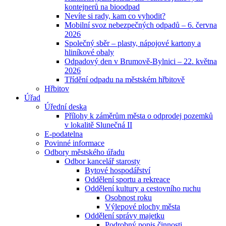
kontejnerů na bioodpad
Nevíte si rady, kam co vyhodit?
Mobilní svoz nebezpečných odpadů – 6. června
2026
Společný sběr – plasty, nápojové kartony a
hliníkové obaly
Odpadový den v Brumově-Bylnici – 22. května
2026
Třídění odpadu na městském hřbitově
Hřbitov
Úřad
Úřední deska
Přílohy k záměrům města o odprodej pozemků
v lokalitě Slunečná II
E-podatelna
Povinné informace
Odbory městského úřadu
Odbor kancelář starosty
Bytové hospodářství
Oddělení sportu a rekreace
Oddělení kultury a cestovního ruchu
Osobnost roku
Výlepové plochy města
Oddělení správy majetku
Podrobný popis činnosti