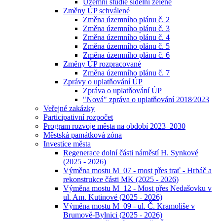
Územní studie sídelní zeleně
Změny ÚP schválené
Změna územního plánu č. 2
Změna územního plánu č. 3
Změna územního plánu č. 4
Změna územního plánu č. 5
Změna územního plánu č. 6
Změny ÚP rozpracované
Změna územního plánu č. 7
Zprávy o uplatňování ÚP
Zpráva o uplatňování ÚP
"Nová" zpráva o uplatňování 2018⁄2023
Veřejné zakázky
Participativní rozpočet
Program rozvoje města na období 2023–2030
Městská památková zóna
Investice města
Regenerace dolní části náměstí H. Synkové
(2025 - 2026)
Výměna mostu M_07 - most přes trať - Hrbáč a
rekonstrukce části MK (2025 - 2026)
Výměna mostu M_12 - Most přes Nedašovku v
ul. Am. Kutinové (2025 - 2026)
Výměna mostu M_09 - ul. Č. Kramoliše v
Brumově-Bylnici (2025 - 2026)