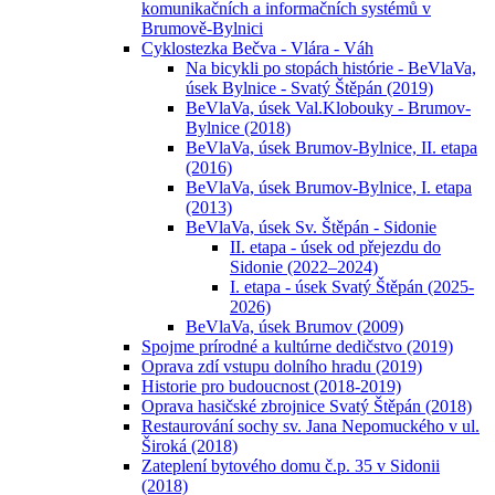
komunikačních a informačních systémů v
Brumově-Bylnici
Cyklostezka Bečva - Vlára - Váh
Na bicykli po stopách histórie - BeVlaVa,
úsek Bylnice - Svatý Štěpán (2019)
BeVlaVa, úsek Val.Klobouky - Brumov-
Bylnice (2018)
BeVlaVa, úsek Brumov-Bylnice, II. etapa
(2016)
BeVlaVa, úsek Brumov-Bylnice, I. etapa
(2013)
BeVlaVa, úsek Sv. Štěpán - Sidonie
II. etapa - úsek od přejezdu do
Sidonie (2022–2024)
I. etapa - úsek Svatý Štěpán (2025-
2026)
BeVlaVa, úsek Brumov (2009)
Spojme prírodné a kultúrne dedičstvo (2019)
Oprava zdí vstupu dolního hradu (2019)
Historie pro budoucnost (2018-2019)
Oprava hasičské zbrojnice Svatý Štěpán (2018)
Restaurování sochy sv. Jana Nepomuckého v ul.
Široká (2018)
Zateplení bytového domu č.p. 35 v Sidonii
(2018)