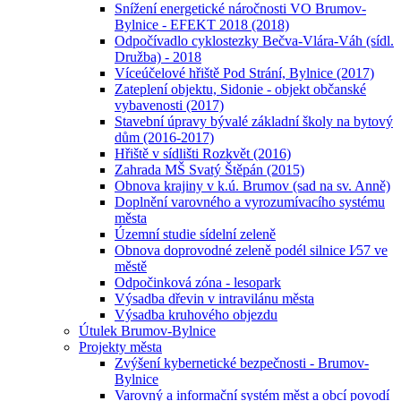
Snížení energetické náročnosti VO Brumov-
Bylnice - EFEKT 2018 (2018)
Odpočívadlo cyklostezky Bečva-Vlára-Váh (sídl.
Družba) - 2018
Víceúčelové hřiště Pod Strání, Bylnice (2017)
Zateplení objektu, Sidonie - objekt občanské
vybavenosti (2017)
Stavební úpravy bývalé základní školy na bytový
dům (2016-2017)
Hřiště v sídlišti Rozkvět (2016)
Zahrada MŠ Svatý Štěpán (2015)
Obnova krajiny v k.ú. Brumov (sad na sv. Anně)
Doplnění varovného a vyrozumívacího systému
města
Územní studie sídelní zeleně
Obnova doprovodné zeleně podél silnice I⁄57 ve
městě
Odpočinková zóna - lesopark
Výsadba dřevin v intravilánu města
Výsadba kruhového objezdu
Útulek Brumov-Bylnice
Projekty města
Zvýšení kybernetické bezpečnosti - Brumov-
Bylnice
Varovný a informační systém měst a obcí povodí