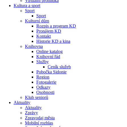
Virtuální prohlídka
Kultura a sport
Sport
Sport
Kulturní dům
Rozpis a program KD
Pronájem KD
Kontakt
Historie KD a kina
Knihovna
Online katalog
Knihovní řád
Služby
Ceník služeb
Pobočka Sidonie
Region
Fotogalerie
Odkazy
Osobnosti
Klub seniorů
Aktuality
Aktuality
Zprávy
Zpravodaj města
Mobilní rozhlas