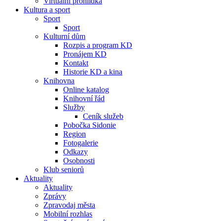
Virtuální prohlídka
Kultura a sport
Sport
Sport
Kulturní dům
Rozpis a program KD
Pronájem KD
Kontakt
Historie KD a kina
Knihovna
Online katalog
Knihovní řád
Služby
Ceník služeb
Pobočka Sidonie
Region
Fotogalerie
Odkazy
Osobnosti
Klub seniorů
Aktuality
Aktuality
Zprávy
Zpravodaj města
Mobilní rozhlas