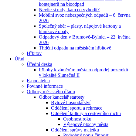
kontejnerů na bioodpad
Nevíte si rady, kam co vyhodit?
Mobilní svoz nebezpečných odpadů – 6. června
2026
Společný sběr – plasty, nápojové kartony a
hliníkové obaly
Odpadový den v Brumově-Bylnici – 22. května
2026
Třídění odpadu na městském hřbitově
Hřbitov
Úřad
Úřední deska
Přílohy k záměrům města o odprodej pozemků
v lokalitě Slunečná II
E-podatelna
Povinné informace
Odbory městského úřadu
Odbor kancelář starosty
Bytové hospodářství
Oddělení sportu a rekreace
Oddělení kultury a cestovního ruchu
Osobnost roku
Výlepové plochy města
Oddělení správy majetku
Podrobný popis činnosti