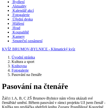
Bydlení
Aktuality
Kalendář akcí
Fotogalerie
Úřední deska
Hlášení
Hrad
Koupaliště
Kamery
Smuteční oznámení
KVÍZ BRUMOV-BYLNICE - Klimatický kvíz
Úvodní stránka
Kultura a sport
Knihovna
Fotogalerie
Pasování na čtenáře
Pasování na čtenáře
Žáčci 1.A, B, C ZŠ Brumov-Bylnice nám včera ukázali své
čtenářské umění. Během pasování v rámci projektu Už jsem čtenář -
Knížka pro prvňáčka obdrželi knihu Zuzany Pospíšilové Kouzelné