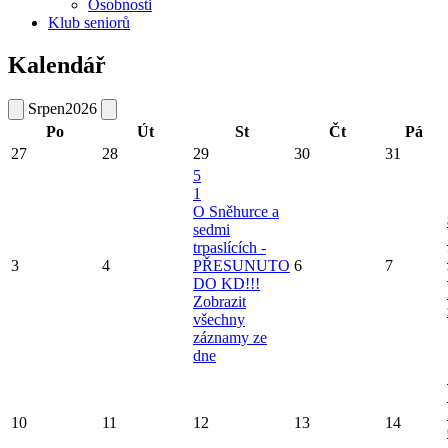
Osobnosti
Klub seniorů
Kalendář
Srpen
2026
Po
Út
St
Čt
Pá
27
28
29
30
31
5
1
O Sněhurce a
sedmi
trpaslících -
3
4
PŘESUNUTO
6
7
DO KD!!!
Zobrazit
všechny
záznamy ze
dne
10
11
12
13
14