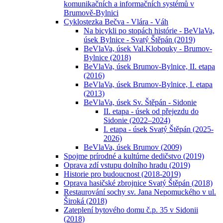
komunikačních a informačních systémů v
Brumově-Bylnici
Cyklostezka Bečva - Vlára - Váh
Na bicykli po stopách histórie - BeVlaVa,
úsek Bylnice - Svatý Štěpán (2019)
BeVlaVa, úsek Val.Klobouky - Brumov-
Bylnice (2018)
BeVlaVa, úsek Brumov-Bylnice, II. etapa
(2016)
BeVlaVa, úsek Brumov-Bylnice, I. etapa
(2013)
BeVlaVa, úsek Sv. Štěpán - Sidonie
II. etapa - úsek od přejezdu do
Sidonie (2022–2024)
I. etapa - úsek Svatý Štěpán (2025-
2026)
BeVlaVa, úsek Brumov (2009)
Spojme prírodné a kultúrne dedičstvo (2019)
Oprava zdí vstupu dolního hradu (2019)
Historie pro budoucnost (2018-2019)
Oprava hasičské zbrojnice Svatý Štěpán (2018)
Restaurování sochy sv. Jana Nepomuckého v ul.
Široká (2018)
Zateplení bytového domu č.p. 35 v Sidonii
(2018)