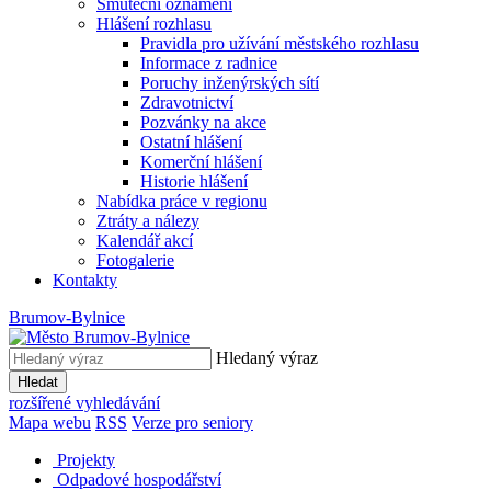
Smuteční oznámení
Hlášení rozhlasu
Pravidla pro užívání městského rozhlasu
Informace z radnice
Poruchy inženýrských sítí
Zdravotnictví
Pozvánky na akce
Ostatní hlášení
Komerční hlášení
Historie hlášení
Nabídka práce v regionu
Ztráty a nálezy
Kalendář akcí
Fotogalerie
Kontakty
Brumov-Bylnice
Hledaný výraz
Hledat
rozšířené vyhledávání
Mapa webu
RSS
Verze pro seniory
Projekty
Odpadové hospodářství