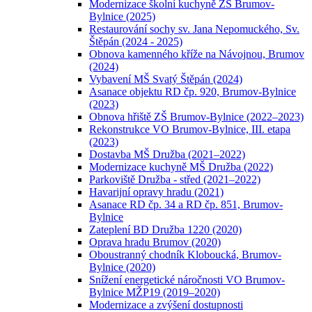
Modernizace školní kuchyně ZŠ Brumov-
Bylnice (2025)
Restaurování sochy sv. Jana Nepomuckého, Sv.
Štěpán (2024 - 2025)
Obnova kamenného kříže na Návojnou, Brumov
(2024)
Vybavení MŠ Svatý Štěpán (2024)
Asanace objektu RD čp. 920, Brumov-Bylnice
(2023)
Obnova hřiště ZŠ Brumov-Bylnice (2022–2023)
Rekonstrukce VO Brumov-Bylnice, III. etapa
(2023)
Dostavba MŠ Družba (2021–2022)
Modernizace kuchyně MŠ Družba (2022)
Parkoviště Družba - střed (2021–2022)
Havarijní opravy hradu (2021)
Asanace RD čp. 34 a RD čp. 851, Brumov-
Bylnice
Zateplení BD Družba 1220 (2020)
Oprava hradu Brumov (2020)
Oboustranný chodník Kloboucká, Brumov-
Bylnice (2020)
Snížení energetické náročnosti VO Brumov-
Bylnice MŽP19 (2019–2020)
Modernizace a zvýšení dostupnosti