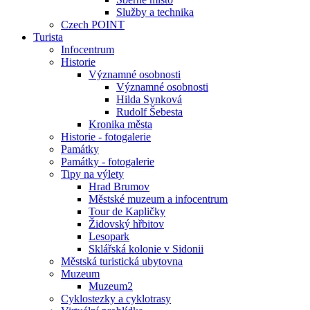
Služby a technika
Czech POINT
Turista
Infocentrum
Historie
Významné osobnosti
Významné osobnosti
Hilda Synková
Rudolf Šebesta
Kronika města
Historie - fotogalerie
Památky
Památky - fotogalerie
Tipy na výlety
Hrad Brumov
Městské muzeum a infocentrum
Tour de Kapličky
Židovský hřbitov
Lesopark
Sklářská kolonie v Sidonii
Městská turistická ubytovna
Muzeum
Muzeum2
Cyklostezky a cyklotrasy