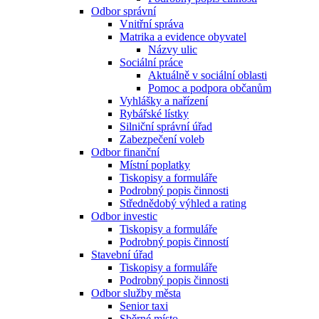
Odbor správní
Vnitřní správa
Matrika a evidence obyvatel
Názvy ulic
Sociální práce
Aktuálně v sociální oblasti
Pomoc a podpora občanům
Vyhlášky a nařízení
Rybářské lístky
Silniční správní úřad
Zabezpečení voleb
Odbor finanční
Místní poplatky
Tiskopisy a formuláře
Podrobný popis činnosti
Střednědobý výhled a rating
Odbor investic
Tiskopisy a formuláře
Podrobný popis činností
Stavební úřad
Tiskopisy a formuláře
Podrobný popis činnosti
Odbor služby města
Senior taxi
Sběrné místo