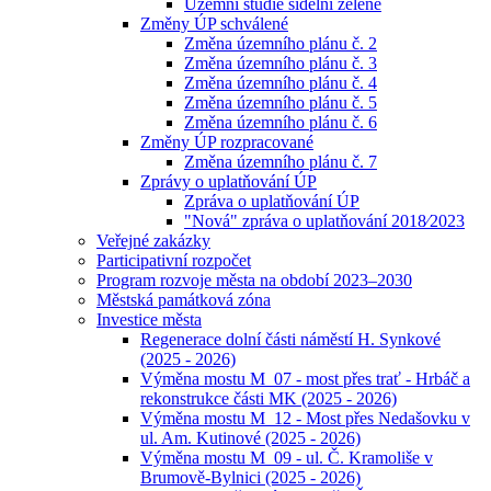
Územní studie sídelní zeleně
Změny ÚP schválené
Změna územního plánu č. 2
Změna územního plánu č. 3
Změna územního plánu č. 4
Změna územního plánu č. 5
Změna územního plánu č. 6
Změny ÚP rozpracované
Změna územního plánu č. 7
Zprávy o uplatňování ÚP
Zpráva o uplatňování ÚP
"Nová" zpráva o uplatňování 2018⁄2023
Veřejné zakázky
Participativní rozpočet
Program rozvoje města na období 2023–2030
Městská památková zóna
Investice města
Regenerace dolní části náměstí H. Synkové
(2025 - 2026)
Výměna mostu M_07 - most přes trať - Hrbáč a
rekonstrukce části MK (2025 - 2026)
Výměna mostu M_12 - Most přes Nedašovku v
ul. Am. Kutinové (2025 - 2026)
Výměna mostu M_09 - ul. Č. Kramoliše v
Brumově-Bylnici (2025 - 2026)