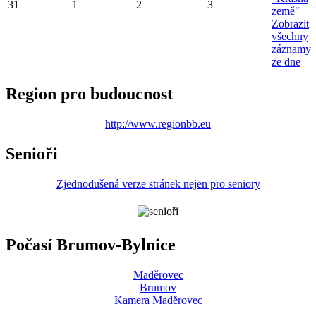
31
1
2
3
země"
Zobrazit
všechny
záznamy
ze dne
Region pro budoucnost
http://www.regionbb.eu
Senioři
Zjednodušená verze stránek nejen pro seniory
Počasí Brumov-Bylnice
Maděrovec
Brumov
Kamera Maděrovec