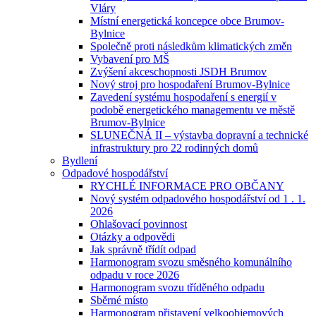
Vláry
Místní energetická koncepce obce Brumov-
Bylnice
Společně proti následkům klimatických změn
Vybavení pro MŠ
Zvýšení akceschopnosti JSDH Brumov
Nový stroj pro hospodaření Brumov-Bylnice
Zavedení systému hospodaření s energií v
podobě energetického managementu ve městě
Brumov-Bylnice
SLUNEČNÁ II – výstavba dopravní a technické
infrastruktury pro 22 rodinných domů
Bydlení
Odpadové hospodářství
RYCHLÉ INFORMACE PRO OBČANY
Nový systém odpadového hospodářství od 1 . 1.
2026
Ohlašovací povinnost
Otázky a odpovědi
Jak správně třídít odpad
Harmonogram svozu směsného komunálního
odpadu v roce 2026
Harmonogram svozu tříděného odpadu
Sběrné místo
Harmonogram přistavení velkoobjemových