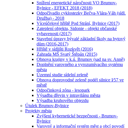
Snížení energetické náročnosti VO Brumov-
Bylnice - EFEKT 2018 (2018)
Odpočívadlo cyklostezky Bečva-Vlára-Váh (sídl.
Družba) - 2018
Víceúčelové hřiště Pod Strání, Bylnice (2017)
Zateplení objektu, Sidonie - objekt občanské
vybavenosti (2017)
Stavební úpravy bývalé základní školy na bytový
dům (2016-2017)
Hřiště v sídlišti Rozkvět (2016)
Zahrada MŠ Svatý Štěpán (2015)
Obnova krajiny v k.ú. Brumov (sad na sv. Anně)
Doplnění varovného a vyrozumívacího systému
města
Územní studie sídelní zeleně
Obnova doprovodné zeleně podél silnice I⁄57 ve
městě
Odpočinková zóna - lesopark
Výsadba dřevin v intravilánu města
Výsadba kruhového objezdu
Útulek Brumov-Bylnice
Projekty města
Zvýšení kybernetické bezpečnosti - Brumov-
Bylnice
Varovný a informační systém měst a obcí povodí