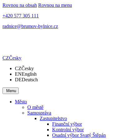
Rovnou na obsah
Rovnou na menu
+420 577 305 111
radnice@brumov-bylnice.cz
CZ
Česky
CZ
Česky
EN
English
DE
Deutsch
Menu
Město
O městě
Samospráva
Zastupitelstvo
Finanční výbor
Kontrolní výbor
Osadní výbor Svatý Štěpán