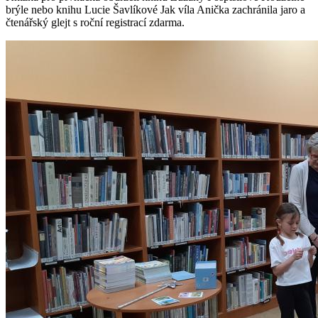
brýle nebo knihu Lucie Šavlíkové Jak víla Anička zachránila jaro a
čtenářský glejt s roční registrací zdarma.