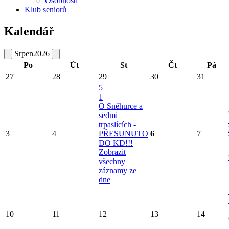
Osobnosti
Klub seniorů
Kalendář
Srpen
2026
Po
Út
St
Čt
Pá
27
28
29
30
31
5
1
O Sněhurce a
sedmi
trpaslících -
3
4
PŘESUNUTO
6
7
DO KD!!!
Zobrazit
všechny
záznamy ze
dne
10
11
12
13
14