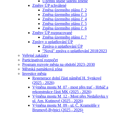
Územní studie sídelní zeleně
Změny ÚP schválené
Změna územního plánu č. 2
Změna územního plánu č. 3
Změna územního plánu č. 4
Změna územního plánu č. 5
Změna územního plánu č. 6
Změny ÚP rozpracované
Změna územního plánu č. 7
Zprávy o uplatňování ÚP
Zpráva o uplatňování ÚP
"Nová" zpráva o uplatňování 2018⁄2023
Veřejné zakázky
Participativní rozpočet
Program rozvoje města na období 2023–2030
Městská památková zóna
Investice města
Regenerace dolní části náměstí H. Synkové
(2025 - 2026)
Výměna mostu M_07 - most přes trať - Hrbáč a
rekonstrukce části MK (2025 - 2026)
Výměna mostu M_12 - Most přes Nedašovku v
ul. Am. Kutinové (2025 - 2026)
Výměna mostu M_09 - ul. Č. Kramoliše v
Brumově-Bylnici (2025 - 2026)