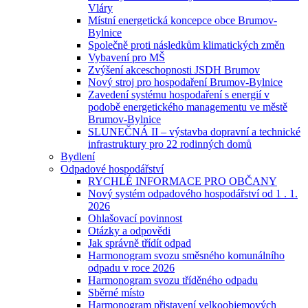
Vláry
Místní energetická koncepce obce Brumov-
Bylnice
Společně proti následkům klimatických změn
Vybavení pro MŠ
Zvýšení akceschopnosti JSDH Brumov
Nový stroj pro hospodaření Brumov-Bylnice
Zavedení systému hospodaření s energií v
podobě energetického managementu ve městě
Brumov-Bylnice
SLUNEČNÁ II – výstavba dopravní a technické
infrastruktury pro 22 rodinných domů
Bydlení
Odpadové hospodářství
RYCHLÉ INFORMACE PRO OBČANY
Nový systém odpadového hospodářství od 1 . 1.
2026
Ohlašovací povinnost
Otázky a odpovědi
Jak správně třídít odpad
Harmonogram svozu směsného komunálního
odpadu v roce 2026
Harmonogram svozu tříděného odpadu
Sběrné místo
Harmonogram přistavení velkoobjemových