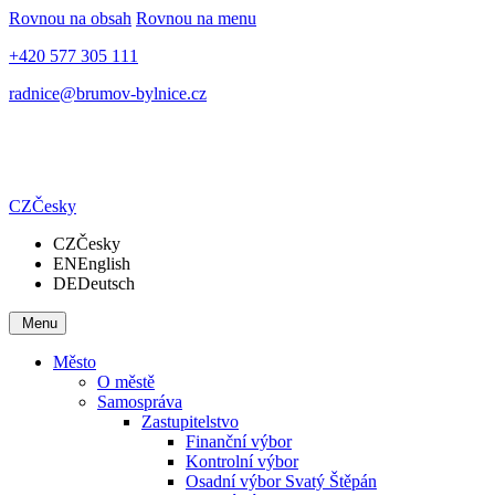
Rovnou na obsah
Rovnou na menu
+420 577 305 111
radnice@brumov-bylnice.cz
CZ
Česky
CZ
Česky
EN
English
DE
Deutsch
Menu
Město
O městě
Samospráva
Zastupitelstvo
Finanční výbor
Kontrolní výbor
Osadní výbor Svatý Štěpán