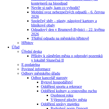
kontejnerů na bioodpad
Nevíte si rady, kam co vyhodit?
Mobilní svoz nebezpečných odpadů – 6. června
2026
Společný sběr – plasty, nápojové kartony a
hliníkové obaly
Odpadový den v Brumově-Bylnici – 22. května
2026
Třídění odpadu na městském hřbitově
Hřbitov
Úřad
Úřední deska
Přílohy k záměrům města o odprodej pozemků
v lokalitě Slunečná II
E-podatelna
Povinné informace
Odbory městského úřadu
Odbor kancelář starosty
Bytové hospodářství
Oddělení sportu a rekreace
Oddělení kultury a cestovního ruchu
Osobnost roku
Výlepové plochy města
Oddělení správy majetku
Podrobný popis činnosti