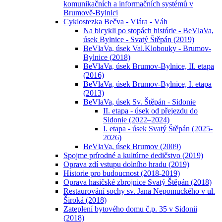
komunikačních a informačních systémů v
Brumově-Bylnici
Cyklostezka Bečva - Vlára - Váh
Na bicykli po stopách histórie - BeVlaVa,
úsek Bylnice - Svatý Štěpán (2019)
BeVlaVa, úsek Val.Klobouky - Brumov-
Bylnice (2018)
BeVlaVa, úsek Brumov-Bylnice, II. etapa
(2016)
BeVlaVa, úsek Brumov-Bylnice, I. etapa
(2013)
BeVlaVa, úsek Sv. Štěpán - Sidonie
II. etapa - úsek od přejezdu do
Sidonie (2022–2024)
I. etapa - úsek Svatý Štěpán (2025-
2026)
BeVlaVa, úsek Brumov (2009)
Spojme prírodné a kultúrne dedičstvo (2019)
Oprava zdí vstupu dolního hradu (2019)
Historie pro budoucnost (2018-2019)
Oprava hasičské zbrojnice Svatý Štěpán (2018)
Restaurování sochy sv. Jana Nepomuckého v ul.
Široká (2018)
Zateplení bytového domu č.p. 35 v Sidonii
(2018)