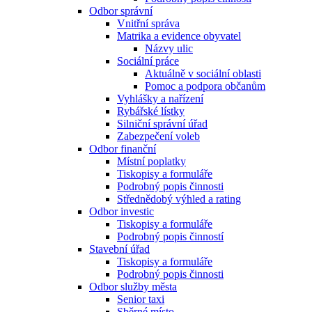
Odbor správní
Vnitřní správa
Matrika a evidence obyvatel
Názvy ulic
Sociální práce
Aktuálně v sociální oblasti
Pomoc a podpora občanům
Vyhlášky a nařízení
Rybářské lístky
Silniční správní úřad
Zabezpečení voleb
Odbor finanční
Místní poplatky
Tiskopisy a formuláře
Podrobný popis činnosti
Střednědobý výhled a rating
Odbor investic
Tiskopisy a formuláře
Podrobný popis činností
Stavební úřad
Tiskopisy a formuláře
Podrobný popis činnosti
Odbor služby města
Senior taxi
Sběrné místo