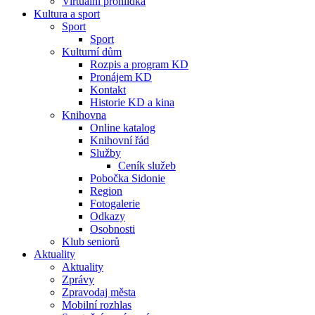
Virtuální prohlídka
Kultura a sport
Sport
Sport
Kulturní dům
Rozpis a program KD
Pronájem KD
Kontakt
Historie KD a kina
Knihovna
Online katalog
Knihovní řád
Služby
Ceník služeb
Pobočka Sidonie
Region
Fotogalerie
Odkazy
Osobnosti
Klub seniorů
Aktuality
Aktuality
Zprávy
Zpravodaj města
Mobilní rozhlas