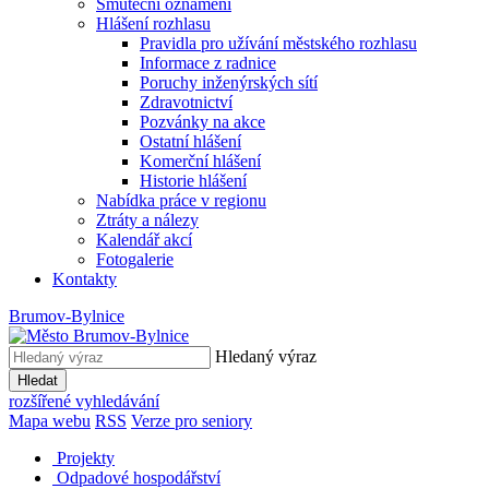
Smuteční oznámení
Hlášení rozhlasu
Pravidla pro užívání městského rozhlasu
Informace z radnice
Poruchy inženýrských sítí
Zdravotnictví
Pozvánky na akce
Ostatní hlášení
Komerční hlášení
Historie hlášení
Nabídka práce v regionu
Ztráty a nálezy
Kalendář akcí
Fotogalerie
Kontakty
Brumov-Bylnice
Hledaný výraz
Hledat
rozšířené vyhledávání
Mapa webu
RSS
Verze pro seniory
Projekty
Odpadové hospodářství