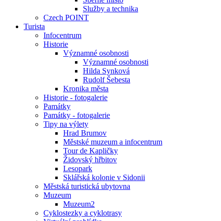
Služby a technika
Czech POINT
Turista
Infocentrum
Historie
Významné osobnosti
Významné osobnosti
Hilda Synková
Rudolf Šebesta
Kronika města
Historie - fotogalerie
Památky
Památky - fotogalerie
Tipy na výlety
Hrad Brumov
Městské muzeum a infocentrum
Tour de Kapličky
Židovský hřbitov
Lesopark
Sklářská kolonie v Sidonii
Městská turistická ubytovna
Muzeum
Muzeum2
Cyklostezky a cyklotrasy