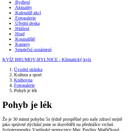
Bydlení
Aktuality
Kalendář akcí
Fotogalerie
Úřední deska
Hlášení
Hrad
Koupaliště
Kamery
Smuteční oznámení
KVÍZ BRUMOV-BYLNICE - Klimatický kvíz
Úvodní stránka
Kultura a sport
Knihovna
Fotogalerie
Pohyb je lék
Pohyb je lék
Že je 30 minut pohybu 5x týdně prospěšné pro naše zdraví stejně
jako správné dýchání jsme se dozvěděli na přednášce vrchní
fyzioterapeutky Vsetínské nemocnice Mgr. Pavlíny Matějčkové,