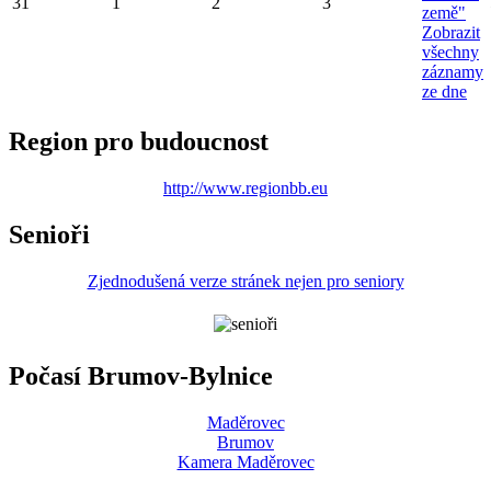
31
1
2
3
země"
Zobrazit
všechny
záznamy
ze dne
Region pro budoucnost
http://www.regionbb.eu
Senioři
Zjednodušená verze stránek nejen pro seniory
Počasí Brumov-Bylnice
Maděrovec
Brumov
Kamera Maděrovec