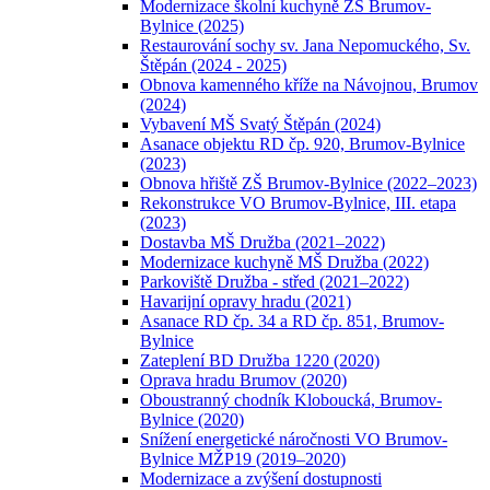
Modernizace školní kuchyně ZŠ Brumov-
Bylnice (2025)
Restaurování sochy sv. Jana Nepomuckého, Sv.
Štěpán (2024 - 2025)
Obnova kamenného kříže na Návojnou, Brumov
(2024)
Vybavení MŠ Svatý Štěpán (2024)
Asanace objektu RD čp. 920, Brumov-Bylnice
(2023)
Obnova hřiště ZŠ Brumov-Bylnice (2022–2023)
Rekonstrukce VO Brumov-Bylnice, III. etapa
(2023)
Dostavba MŠ Družba (2021–2022)
Modernizace kuchyně MŠ Družba (2022)
Parkoviště Družba - střed (2021–2022)
Havarijní opravy hradu (2021)
Asanace RD čp. 34 a RD čp. 851, Brumov-
Bylnice
Zateplení BD Družba 1220 (2020)
Oprava hradu Brumov (2020)
Oboustranný chodník Kloboucká, Brumov-
Bylnice (2020)
Snížení energetické náročnosti VO Brumov-
Bylnice MŽP19 (2019–2020)
Modernizace a zvýšení dostupnosti