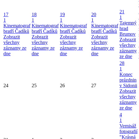
21
17
18
19
20
1
1
1
1
1
Tajemný
Kinematograf
Kinematograf
Kinematograf
Kinematograf
hrad
bratří Čadíků
bratří Čadíků
bratří Čadíků
bratří Čadíků
Brumov
Zobrazit
Zobrazit
Zobrazit
Zobrazit
Zobrazit
všechny
všechny
všechny
všechny
všechny
záznamy ze
záznamy ze
záznamy ze
záznamy ze
záznamy
dne
dne
dne
dne
ze dne
28
1
Konec
prázdnin
24
25
26
27
v Sidonii
Zobrazit
všechny
záznamy
ze dne
4
1
Vernisáž
fotografií
"Krásná