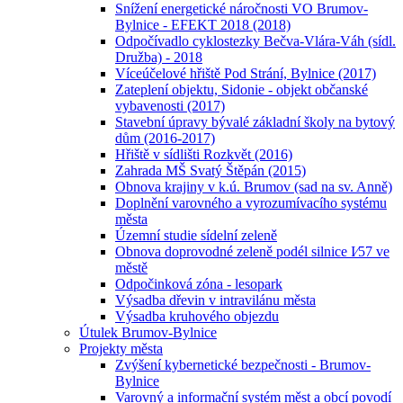
Snížení energetické náročnosti VO Brumov-
Bylnice - EFEKT 2018 (2018)
Odpočívadlo cyklostezky Bečva-Vlára-Váh (sídl.
Družba) - 2018
Víceúčelové hřiště Pod Strání, Bylnice (2017)
Zateplení objektu, Sidonie - objekt občanské
vybavenosti (2017)
Stavební úpravy bývalé základní školy na bytový
dům (2016-2017)
Hřiště v sídlišti Rozkvět (2016)
Zahrada MŠ Svatý Štěpán (2015)
Obnova krajiny v k.ú. Brumov (sad na sv. Anně)
Doplnění varovného a vyrozumívacího systému
města
Územní studie sídelní zeleně
Obnova doprovodné zeleně podél silnice I⁄57 ve
městě
Odpočinková zóna - lesopark
Výsadba dřevin v intravilánu města
Výsadba kruhového objezdu
Útulek Brumov-Bylnice
Projekty města
Zvýšení kybernetické bezpečnosti - Brumov-
Bylnice
Varovný a informační systém měst a obcí povodí