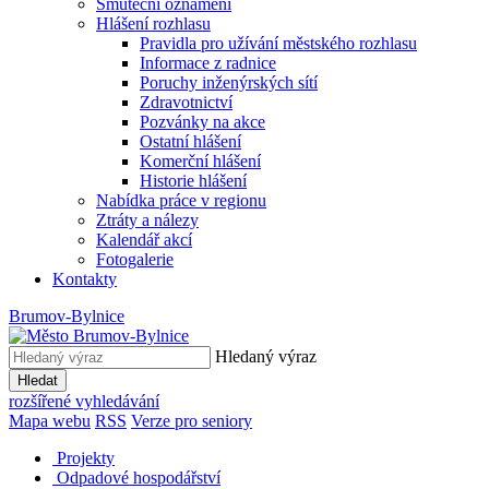
Smuteční oznámení
Hlášení rozhlasu
Pravidla pro užívání městského rozhlasu
Informace z radnice
Poruchy inženýrských sítí
Zdravotnictví
Pozvánky na akce
Ostatní hlášení
Komerční hlášení
Historie hlášení
Nabídka práce v regionu
Ztráty a nálezy
Kalendář akcí
Fotogalerie
Kontakty
Brumov-Bylnice
Hledaný výraz
Hledat
rozšířené vyhledávání
Mapa webu
RSS
Verze pro seniory
Projekty
Odpadové hospodářství