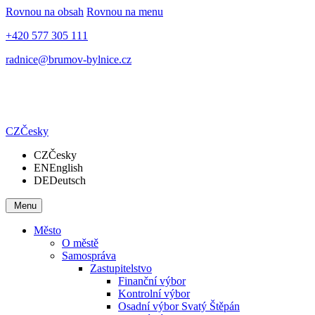
Rovnou na obsah
Rovnou na menu
+420 577 305 111
radnice@brumov-bylnice.cz
CZ
Česky
CZ
Česky
EN
English
DE
Deutsch
Menu
Město
O městě
Samospráva
Zastupitelstvo
Finanční výbor
Kontrolní výbor
Osadní výbor Svatý Štěpán