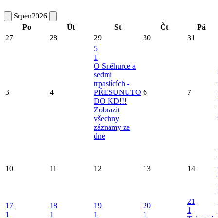
Srpen
2026
Po
Út
St
Čt
Pá
27
28
29
30
31
5
1
O Sněhurce a
sedmi
trpaslících -
3
4
PŘESUNUTO
6
7
DO KD!!!
Zobrazit
všechny
záznamy ze
dne
10
11
12
13
14
21
17
18
19
20
1
1
1
1
1