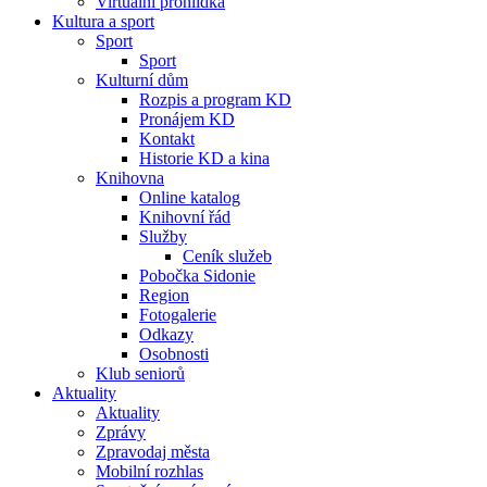
Virtuální prohlídka
Kultura a sport
Sport
Sport
Kulturní dům
Rozpis a program KD
Pronájem KD
Kontakt
Historie KD a kina
Knihovna
Online katalog
Knihovní řád
Služby
Ceník služeb
Pobočka Sidonie
Region
Fotogalerie
Odkazy
Osobnosti
Klub seniorů
Aktuality
Aktuality
Zprávy
Zpravodaj města
Mobilní rozhlas