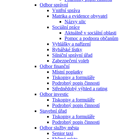
Odbor správní
Vnitřní správa
Matrika a evidence obyvatel
Názvy ulic
Sociální práce
Aktuálně v sociální oblasti
Pomoc a podpora občanům
Vyhlášky a nařízení
Rybářské lístky
Silniční správní úřad
Zabezpečení voleb
Odbor finanční
Místní poplatky
Tiskopisy a formuláře
Podrobný popis činnosti
Střednědobý výhled a rating
Odbor investic
Tiskopisy a formuláře
Podrobný popis činností
Stavební úřad
Tiskopisy a formuláře
Podrobný popis činnosti
Odbor služby města
Senior taxi
Sběrné místo