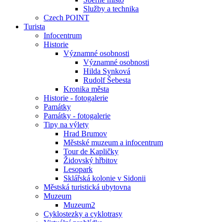
Služby a technika
Czech POINT
Turista
Infocentrum
Historie
Významné osobnosti
Významné osobnosti
Hilda Synková
Rudolf Šebesta
Kronika města
Historie - fotogalerie
Památky
Památky - fotogalerie
Tipy na výlety
Hrad Brumov
Městské muzeum a infocentrum
Tour de Kapličky
Židovský hřbitov
Lesopark
Sklářská kolonie v Sidonii
Městská turistická ubytovna
Muzeum
Muzeum2
Cyklostezky a cyklotrasy