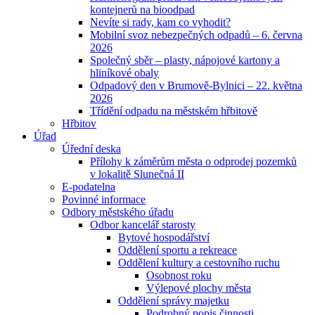
kontejnerů na bioodpad
Nevíte si rady, kam co vyhodit?
Mobilní svoz nebezpečných odpadů – 6. června
2026
Společný sběr – plasty, nápojové kartony a
hliníkové obaly
Odpadový den v Brumově-Bylnici – 22. května
2026
Třídění odpadu na městském hřbitově
Hřbitov
Úřad
Úřední deska
Přílohy k záměrům města o odprodej pozemků
v lokalitě Slunečná II
E-podatelna
Povinné informace
Odbory městského úřadu
Odbor kancelář starosty
Bytové hospodářství
Oddělení sportu a rekreace
Oddělení kultury a cestovního ruchu
Osobnost roku
Výlepové plochy města
Oddělení správy majetku
Podrobný popis činnosti