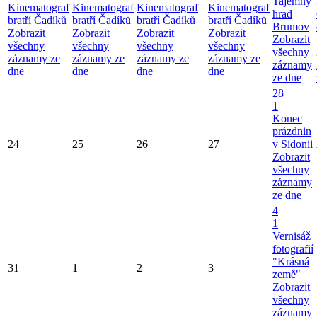
Tajemný
Kinematograf
Kinematograf
Kinematograf
Kinematograf
hrad
bratří Čadíků
bratří Čadíků
bratří Čadíků
bratří Čadíků
Brumov
Zobrazit
Zobrazit
Zobrazit
Zobrazit
Zobrazit
všechny
všechny
všechny
všechny
všechny
záznamy ze
záznamy ze
záznamy ze
záznamy ze
záznamy
dne
dne
dne
dne
ze dne
28
1
Konec
prázdnin
24
25
26
27
v Sidonii
Zobrazit
všechny
záznamy
ze dne
4
1
Vernisáž
fotografií
"Krásná
31
1
2
3
země"
Zobrazit
všechny
záznamy