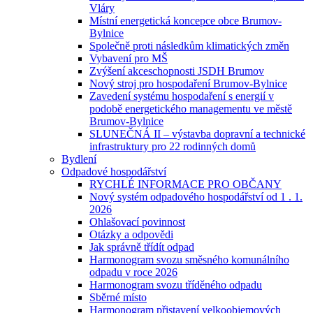
Vláry
Místní energetická koncepce obce Brumov-
Bylnice
Společně proti následkům klimatických změn
Vybavení pro MŠ
Zvýšení akceschopnosti JSDH Brumov
Nový stroj pro hospodaření Brumov-Bylnice
Zavedení systému hospodaření s energií v
podobě energetického managementu ve městě
Brumov-Bylnice
SLUNEČNÁ II – výstavba dopravní a technické
infrastruktury pro 22 rodinných domů
Bydlení
Odpadové hospodářství
RYCHLÉ INFORMACE PRO OBČANY
Nový systém odpadového hospodářství od 1 . 1.
2026
Ohlašovací povinnost
Otázky a odpovědi
Jak správně třídít odpad
Harmonogram svozu směsného komunálního
odpadu v roce 2026
Harmonogram svozu tříděného odpadu
Sběrné místo
Harmonogram přistavení velkoobjemových