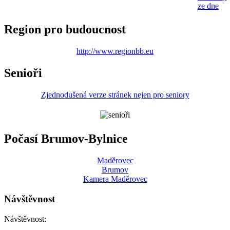
ze dne
Region pro budoucnost
http://www.regionbb.eu
Senioři
Zjednodušená verze stránek nejen pro seniory
Počasí Brumov-Bylnice
Maděrovec
Brumov
Kamera Maděrovec
Návštěvnost
Návštěvnost: