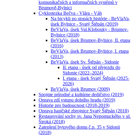
komunikačních a informačních systémů v
Brumově-Bylnici
Cyklostezka Bečva - Vlára - Váh
Na bicykli po stopách histórie - BeVlaVa,
úsek Bylnice - Svatý Štěpán (2019)
BeVlaVa, úsek Val.Klobouky - Brumov-
Bylnice (2018)
BeVlaVa, úsek Brumov-Bylnice, II. etapa
(2016)
BeVlaVa, úsek Brumov-Bylnice, I. etapa
(2013)
BeVlaVa, úsek Sv. Štěpán - Sidonie
II. etapa - úsek od přejezdu do
Sidonie (2022–2024)
I. etapa - úsek Svatý Štěpán (2025-
2026)
BeVlaVa, úsek Brumov (2009)
Spojme prírodné a kultúrne dedičstvo (2019)
Oprava zdí vstupu dolního hradu (2019)
Historie pro budoucnost (2018-2019)
Oprava hasičské zbrojnice Svatý Štěpán (2018)
Restaurování sochy sv. Jana Nepomuckého v ul.
Široká (2018)
Zateplení bytového domu č.p. 35 v Sidonii
(2018)