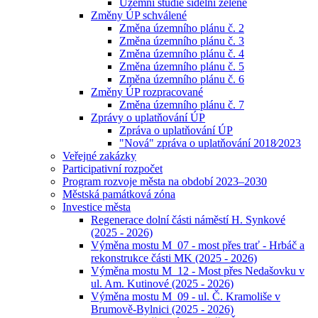
Územní studie sídelní zeleně
Změny ÚP schválené
Změna územního plánu č. 2
Změna územního plánu č. 3
Změna územního plánu č. 4
Změna územního plánu č. 5
Změna územního plánu č. 6
Změny ÚP rozpracované
Změna územního plánu č. 7
Zprávy o uplatňování ÚP
Zpráva o uplatňování ÚP
"Nová" zpráva o uplatňování 2018⁄2023
Veřejné zakázky
Participativní rozpočet
Program rozvoje města na období 2023–2030
Městská památková zóna
Investice města
Regenerace dolní části náměstí H. Synkové
(2025 - 2026)
Výměna mostu M_07 - most přes trať - Hrbáč a
rekonstrukce části MK (2025 - 2026)
Výměna mostu M_12 - Most přes Nedašovku v
ul. Am. Kutinové (2025 - 2026)
Výměna mostu M_09 - ul. Č. Kramoliše v
Brumově-Bylnici (2025 - 2026)