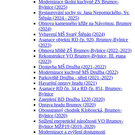
Modernizace školní kuchyně ZŠ Brumov-
Bylnice (2025)
Restaurování sochy sv. Jana Nepomuckého, Sv.
Štěpán (2024 - 2025)
Obnova kamenného kříže na Návojnou, Brumov
(2024)
Vybavení MŠ Svatý Štěpán (2024)
Asanace objektu RD čp. 920, Brumov-Bylnice
(2023)
Obnova hřiště ZŠ Brumov-Bylnice (2022–2023)
Rekonstrukce VO Brumov-Bylnice, III. etapa
(2023)
Dostavba MŠ Družba (2021–2022)
Modernizace kuchyně MŠ Družba (2022)
Parkoviště Družba - střed (2021–2022)
Havarijní opravy hradu (2021)
Asanace RD čp. 34 a RD čp. 851, Brumov-
Bylnice
Zateplení BD Družba 1220 (2020)
Oprava hradu Brumov (2020)
Oboustranný chodník Kloboucká, Brumov-
Bylnice (2020)
Snížení energetické náročnosti VO Brumov-
Bylnice MŽP19 (2019–2020)
Modernizace a zvýšení dostupnosti