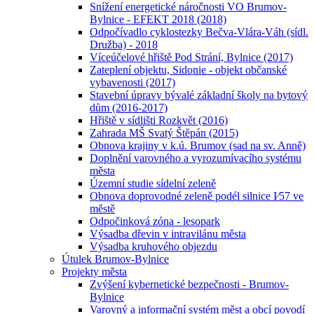
Snížení energetické náročnosti VO Brumov-
Bylnice - EFEKT 2018 (2018)
Odpočívadlo cyklostezky Bečva-Vlára-Váh (sídl.
Družba) - 2018
Víceúčelové hřiště Pod Strání, Bylnice (2017)
Zateplení objektu, Sidonie - objekt občanské
vybavenosti (2017)
Stavební úpravy bývalé základní školy na bytový
dům (2016-2017)
Hřiště v sídlišti Rozkvět (2016)
Zahrada MŠ Svatý Štěpán (2015)
Obnova krajiny v k.ú. Brumov (sad na sv. Anně)
Doplnění varovného a vyrozumívacího systému
města
Územní studie sídelní zeleně
Obnova doprovodné zeleně podél silnice I⁄57 ve
městě
Odpočinková zóna - lesopark
Výsadba dřevin v intravilánu města
Výsadba kruhového objezdu
Útulek Brumov-Bylnice
Projekty města
Zvýšení kybernetické bezpečnosti - Brumov-
Bylnice
Varovný a informační systém měst a obcí povodí