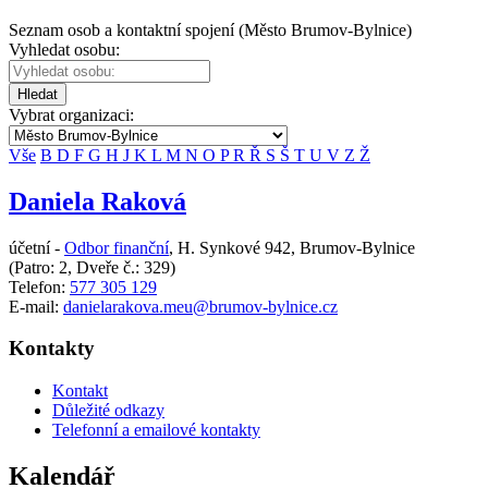
Seznam osob a kontaktní spojení (Město Brumov-Bylnice)
Vyhledat osobu:
Hledat
Vybrat organizaci:
Vše
B
D
F
G
H
J
K
L
M
N
O
P
R
Ř
S
Š
T
U
V
Z
Ž
Daniela Raková
účetní -
Odbor finanční
,
H. Synkové 942, Brumov-Bylnice
(Patro: 2, Dveře č.: 329)
Telefon:
577 305 129
E-mail:
danielarakova.meu@brumov-bylnice.cz
Kontakty
Kontakt
Důležité odkazy
Telefonní a emailové kontakty
Kalendář